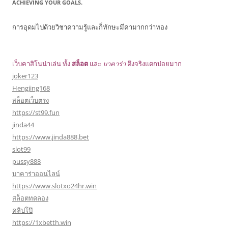
ACHIEVING YOUR GOALS.
การอุดมไปด้วยวิชาความรู้และก็ทักษะมีค่ามากกว่าทอง
เว็บคาสิโนน่าเล่น ทั้ง
สล็อต
และ
บาคาร่า
ตึงจริงแตกบ่อยมาก
joker123
Hengjing168
สล็อตเว็บตรง
https://st99.fun
jinda44
https://www.jinda888.bet
slot99
pussy888
บาคาร่าออนไลน์
https://www.slotxo24hr.win
สล็อตทดลอง
คลิปโป๊
https://1xbetth.win