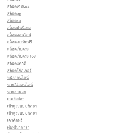
สล็อต918kiss
สล็อตpg
สล็อตxo
สล็อตมันนี่เกม
สล็อตออนไลน์
สล็อตเครดิตฟรี
สล็อตเว็บตรง
สล็อตเว็บตรง 168
สล็อตแตกดี
สล็อตโจ๊กเกอร์
หนังออนไลน์
หวย24ออนไลน์
หวยฮานอย
เกมยิงปลา
เข้าสู่ระบบ ufa191
เข้าสู่ระบบ ufa191
เครดิตฟรี
เซ็กซี่บาคาร่า