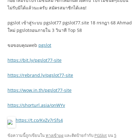
ก็อย่าลืมรับโปรโมชั่นสมาชิกใหม่กันด้วยครับ โปรโมชั่นดีๆแบบนี้
ไม่รับมิได้แล้วนะครับ สมัครสมาชิกได้เลย!
pgslot เข้าสู่ระบบ pgslot77 pgslot77.site 18 กรกฎา 68 Ahmad
ใหม่ pgslotถอนภายใน 3 วินาที Top 58
ขอขอบคุณweb
pgslot
https://bit.ly/pgslot77-site
https://rebrand.ly/pgslot77-site
https://wow.in.th/pgslot77-site
https://shorturl.asia/onWYv
https://t.co/KvZv7rSfs4
ข้อความนี้ถูกเขียนใน
ทางเข้าpg
และติดป้ายกำกับ
PGSlot
บน
5