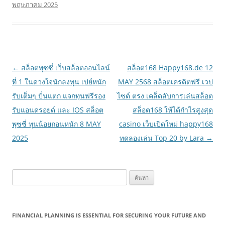
พฤษภาคม 2025
เมนู
←
สล็อตพุซซี่ เว็บสล็อตออนไลน์
สล็อต168 Happy168.de 12
นำทาง
ที่ 1 ในดวงใจนักลงทุน เปย์หนัก
MAY 2568 สล็อตเครดิตฟรี เวป
เรื่อง
รับเต็มๆ ปั่นแตก แจกทุนฟรีรอง
ไซต์ ตรง เคล็ดลับการเล่นสล็อต
รับแอนดรอยด์ และ IOS สล็อต
สล็อต168 ให้ได้กำไรสูงสุด
พุซซี่ ทุนน้อยถอนหนัก 8 MAY
casino เว็บเปิดใหม่ happy168
2025
ทดลองเล่น Top 20 by Lara
→
ค้นหา
สำหรับ:
FINANCIAL PLANNING IS ESSENTIAL FOR SECURING YOUR FUTURE AND