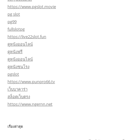
https://www.pgslot.movie
pg slot
pg99
fullslotpg
https://live22slot.fun
ดูหนังออนไลน์
ดูหนังฟรี
ดูหนังออนไลน์
ดูหนังชนโรง
pgslot
https://www.punpro66.tv
เว็บบาคาร่า
สล็อตเว็บตรง
https://www.ngernn.net
เรื่องล่าสุด