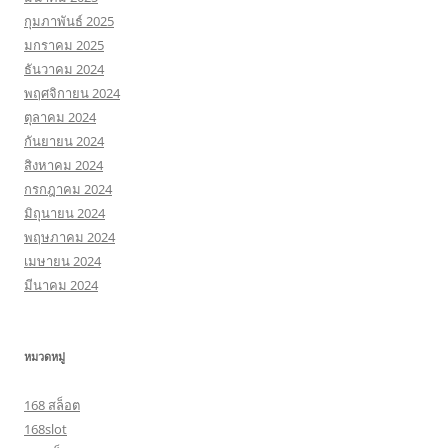
กุมภาพันธ์ 2025
มกราคม 2025
ธันวาคม 2024
พฤศจิกายน 2024
ตุลาคม 2024
กันยายน 2024
สิงหาคม 2024
กรกฎาคม 2024
มิถุนายน 2024
พฤษภาคม 2024
เมษายน 2024
มีนาคม 2024
หมวดหมู่
168 สล็อต
168slot