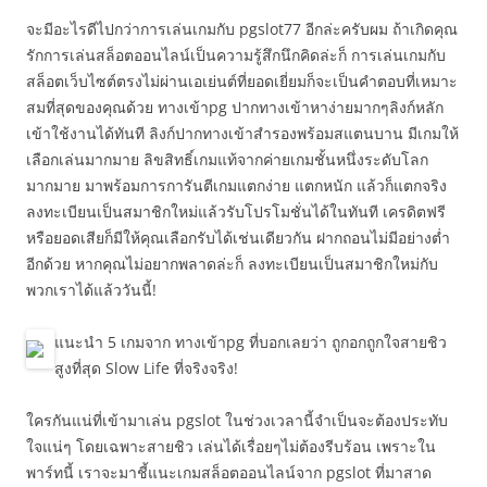
จะมีอะไรดีไปกว่าการเล่นเกมกับ pgslot77 อีกล่ะครับผม ถ้าเกิดคุณ
รักการเล่นสล็อตออนไลน์เป็นความรู้สึกนึกคิดล่ะก็ การเล่นเกมกับ
สล็อตเว็บไซต์ตรงไม่ผ่านเอเย่นต์ที่ยอดเยี่ยมก็จะเป็นคำตอบที่เหมาะ
สมที่สุดของคุณด้วย ทางเข้าpg ปากทางเข้าหาง่ายมากๆลิงก์หลัก
เข้าใช้งานได้ทันที ลิงก์ปากทางเข้าสำรองพร้อมสแตนบาน มีเกมให้
เลือกเล่นมากมาย ลิขสิทธิ์เกมแท้จากค่ายเกมชั้นหนึ่งระดับโลก
มากมาย มาพร้อมการการันตีเกมแตกง่าย แตกหนัก แล้วก็แตกจริง
ลงทะเบียนเป็นสมาชิกใหม่แล้วรับโปรโมชั่นได้ในทันที เครดิตฟรี
หรือยอดเสียก็มีให้คุณเลือกรับได้เช่นเดียวกัน ฝากถอนไม่มีอย่างต่ำ
อีกด้วย หากคุณไม่อยากพลาดล่ะก็ ลงทะเบียนเป็นสมาชิกใหม่กับ
พวกเราได้แล้ววันนี้!
แนะนำ 5 เกมจาก ทางเข้าpg ที่บอกเลยว่า ถูกอกถูกใจสายชิว
สูงที่สุด Slow Life ที่จริงจริง!
ใครกันแน่ที่เข้ามาเล่น pgslot ในช่วงเวลานี้จำเป็นจะต้องประทับ
ใจแน่ๆ โดยเฉพาะสายชิว เล่นได้เรื่อยๆไม่ต้องรีบร้อน เพราะใน
พาร์ทนี้ เราจะมาชี้แนะเกมสล็อตออนไลน์จาก pgslot ที่มาสาด