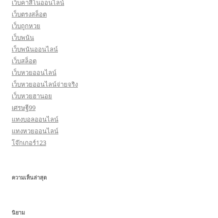
เว็บคาสิโนออนไลน์
เว็บตรงสล็อต
เว็บถูกหวย
เว็บพนัน
เว็บพนันออนไลน์
เว็บสล็อต
เว็บหวยออนไลน์
เว็บหวยออนไลน์จ่ายจริง
เว็บหวยฮานอย
เศรษฐี99
แทงบอลออนไลน์
แทงหวยออนไลน์
โจ๊กเกอร์123
ความเห็นล่าสุด
นิยาม