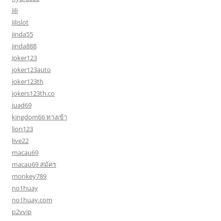
Jili
Jilislot
jinda55
jinda888
Joker123
joker123auto
joker123th
jokers123th.co
juad69
kingdom66 ทางเข้า
lion123
live22
macau69
macau69 สมัคร
monkey789
no1huay
no1huay.com
p2vvip