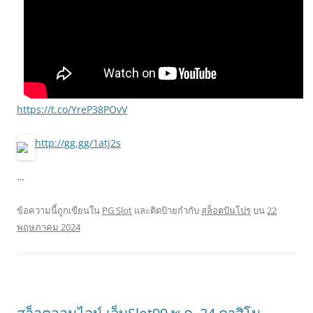
https://t.co/YreP38POvV
http://gg.gg/1atj2s
…
ข้อความนี้ถูกเขียนใน
PG Slot
และติดป้ายกำกับ
สล็อตปันโปร
บน
22
พฤษภาคม 2024