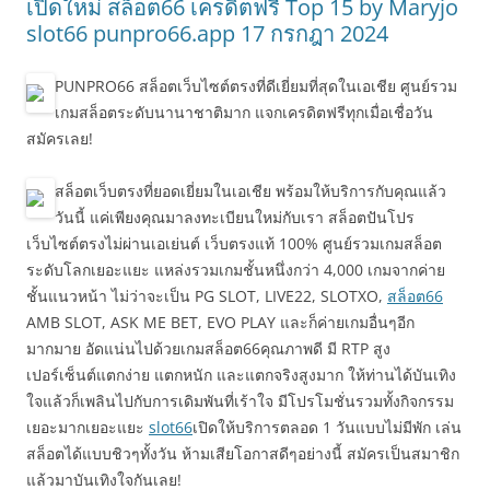
เปิดใหม่ สล็อต66 เครดิตฟรี Top 15 by Maryjo
slot66 punpro66.app 17 กรกฎา 2024
PUNPRO66 สล็อตเว็บไซต์ตรงที่ดีเยี่ยมที่สุดในเอเชีย ศูนย์รวม
เกมสล็อตระดับนานาชาติมาก แจกเครดิตฟรีทุกเมื่อเชื่อวัน
สมัครเลย!
สล็อตเว็บตรงที่ยอดเยี่ยมในเอเชีย พร้อมให้บริการกับคุณแล้ว
วันนี้ แค่เพียงคุณมาลงทะเบียนใหม่กับเรา สล็อตปันโปร
เว็บไซต์ตรงไม่ผ่านเอเย่นต์ เว็บตรงแท้ 100% ศูนย์รวมเกมสล็อต
ระดับโลกเยอะแยะ แหล่งรวมเกมชั้นหนึ่งกว่า 4,000 เกมจากค่าย
ชั้นแนวหน้า ไม่ว่าจะเป็น PG SLOT, LIVE22, SLOTXO,
สล็อต66
AMB SLOT, ASK ME BET, EVO PLAY และก็ค่ายเกมอื่นๆอีก
มากมาย อัดแน่นไปด้วยเกมสล็อต66คุณภาพดี มี RTP สูง
เปอร์เซ็นต์แตกง่าย แตกหนัก และแตกจริงสูงมาก ให้ท่านได้บันเทิง
ใจแล้วก็เพลินไปกับการเดิมพันที่เร้าใจ มีโปรโมชั่นรวมทั้งกิจกรรม
เยอะมากเยอะแยะ
slot66
เปิดให้บริการตลอด 1 วันแบบไม่มีพัก เล่น
สล็อตได้แบบชิวๆทั้งวัน ห้ามเสียโอกาสดีๆอย่างนี้ สมัครเป็นสมาชิก
แล้วมาบันเทิงใจกันเลย!