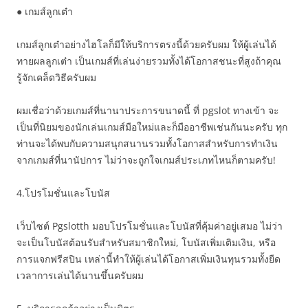
● เกมส์ลูกเต๋า
เกมส์ลูกเต๋าอย่างไฮโลก็มีให้บริการตรงนี้ด้วยครับผม ให้ผู้เล่นได้
ทายผลลูกเต๋า เป็นเกมส์ที่เล่นง่ายรวมทั้งได้โอกาสชนะที่สูงถ้าคุณ
รู้จักเคล็ดวิธีครับผม
ผมเชื่อว่าด้วยเกมส์ที่นานาประการขนาดนี้ ที่ pgslot ทางเข้า จะ
เป็นที่นิยมของนักเล่นเกมส์มือใหม่และก็มืออาชีพเช่นกันนะครับ ทุก
ท่านจะได้พบกับความสนุกสนานรวมทั้งโอกาสสำหรับการทำเงิน
จากเกมส์ที่นานัปการ ไม่ว่าจะถูกใจเกมส์ประเภทไหนก็ตามครับ!
4.โปรโมชั่นและโบนัส
เว็บไซต์ Pgslotth มอบโปรโมชั่นและโบนัสที่คุ้มค่าอยู่เสมอ ไม่ว่า
จะเป็นโบนัสต้อนรับสำหรับสมาชิกใหม่, โบนัสเพิ่มเติมเงิน, หรือ
การแจกฟรีสปิน เหล่านี้ทำให้ผู้เล่นได้โอกาสเพิ่มเงินทุนรวมทั้งยืด
เวลาการเล่นได้นานขึ้นครับผม