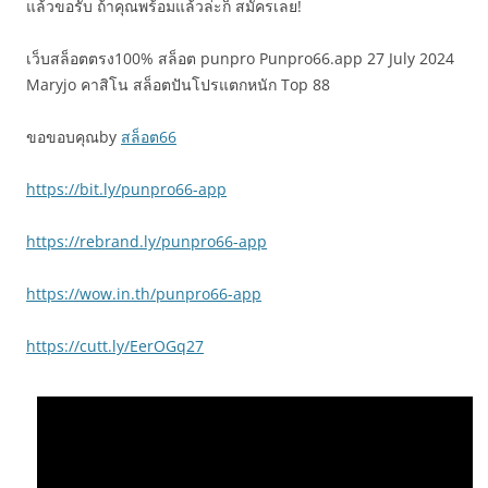
แล้วขอรับ ถ้าคุณพร้อมแล้วล่ะก็ สมัครเลย!
เว็บสล็อตตรง100% สล็อต punpro Punpro66.app 27 July 2024
Maryjo คาสิโน สล็อตปันโปรแตกหนัก Top 88
ขอขอบคุณby
สล็อต66
https://bit.ly/punpro66-app
https://rebrand.ly/punpro66-app
https://wow.in.th/punpro66-app
https://cutt.ly/EerOGq27