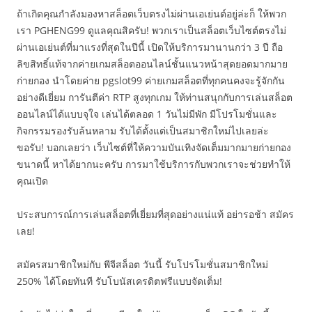
ถ้าเกิดคุณกำลังมองหาสล็อตเว็บตรงไม่ผ่านเอเย่นต์อยู่ล่ะก็ ให้พวก
เรา PGHENG99 ดูแลคุณสิครับ! พวกเราเป็นสล็อตเว็บไซต์ตรงไม่
ผ่านเอเย่นต์ที่มาแรงที่สุดในปีนี้ เปิดให้บริการมานานกว่า 3 ปี ถือ
ลิขสิทธิ์แท้จากค่ายเกมสล็อตออนไลน์ชั้นแนวหน้าสุดยอดมากมาย
ก่ายกอง นำโดยค่าย pgslot99 ค่ายเกมสล็อตที่ทุกคนคงจะรู้จักกัน
อย่างดีเยี่ยม การันตีค่า RTP สูงทุกเกม ให้ท่านสนุกกับการเล่นสล็อต
ออนไลน์ได้แบบจุใจ เล่นได้ตลอด 1 วันไม่มีพัก มีโปรโมชั่นและ
กิจกรรมรองรับล้นหลาม รับได้ตั้งแต่เป็นสมาชิกใหม่ไปเลยล่ะ
ขอรับ! บอกเลยว่า เว็บไซต์ที่ให้ความบันเทิงจัดเต็มมากมายก่ายกอง
ขนาดนี้ หาได้ยากนะครับ การมาใช้บริการกับพวกเราจะช่วยทำให้
คุณเปิด
ประสบการณ์การเล่นสล็อตที่เยี่ยมที่สุดอย่างแน่แท้ อย่ารอช้า สมัคร
เลย!
สมัครสมาชิกใหม่กับ พีจีสล็อต วันนี้ รับโปรโมชั่นสมาชิกใหม่
250% ได้โดยทันที รับโบนัสเครดิตฟรีแบบจัดเต็ม!