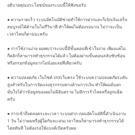
อธิบายคุณประโยชน์ของระบบนี้ให้ฟังขอรับ
● ความรวดเร็ว ระบบอัตโนมัติช่วยทำให้การฝากและก็เบิกเงินเสร็จ
สมบูรณ์ได้ด้านในไม่กี่วินาที ทำให้ผมไม่ต้องรอนาน ไม่ว่าจะเป็น
เวลาไหนก็ตามนะครับ
● การใช้งานง่าย ผมพบว่าระบบนี้มีขั้นตอนที่เข้าใจง่าย เพียงแค่ไม่
กี่คลิกก็สามารถทำธุรกรรมได้แล้ว ไม่ต้องผ่านขั้นตอนสลับซับซ้อน
หรือกรอกข้อมูลมากไม่น้อยเลยทีเดียวครับ
● ความปลอดภัย เว็บไซต์ slotเว็บตรง ใช้ระบบความปลอดภัยระดับ
สูงสำหรับในการจัดแจงธุรกรรมทางด้านการเงิน ทำให้ผมมั่นอก
มั่นใจได้ว่าข้อมูลของผมไม่มีอันตราย ไม่มีการรั่วไหลหรือถูกแฮ็ค
ครับ
● การเข้าถึงตลอดระยะเวลา ระบบฝาก-ถอนอัตโนมัตินี้ดำเนินงาน
1 วัน ไม่ว่าผมหรือผู้ใดกันจะเล่นเวลาไหนก็สามารถทำธุรกรรมได้
โดยทันที ไม่ต้องรอให้แบงค์เปิดครับผม