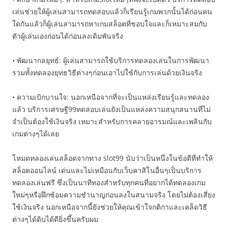
เล่นช่วยให้ผู้เล่นสามารถทดสอบแล้วก็เรียนรู้เกมพวกนั้นได้ก่อนคน
ใดกันแล้วก็ผู้เล่นสามารถหาเกมสล็อตที่ชอบใจและก็เหมาะสมกับ
ตัวผู้เล่นเองก่อนได้ก่อนลงเดิมพันจริง
• พัฒนากลยุทธ์: ผู้เล่นสามารถใช้บริการทดลองเล่นในการพัฒนา
รวมทั้งทดลองยุทธวิธีต่างๆก่อนเอาไปใช้กับการเล่นด้วยเงินจริง
• ความเบิกบานใจ: นอกเหนือจากที่จะเป็นแหล่งเรียนรู้และทดลอง
แล้ว บริการเศรษฐี99ทดสอบเล่นยังเป็นแหล่งความสนุกสนานที่ไม่
จำเป็นต้องใช้เงินจริง เหมาะสำหรับการคลายอารมณ์และเพลินกับ
เกมต่างๆได้เลย
โหมดทลองเล่นสล็อตจากทาง slot99 นับว่าเป็นหนึ่งในข้อดีที่ทำให้
สล็อตออนไลน์ เด่นและไม่เหมือนกับเว็บคาสิโนอื่นๆเป็นบริการ
ทดลองเล่นฟรี ซึ่งเป็นนาทีทองสำหรับทุกคนที่อยากได้ทดลองเกม
ใหม่ๆหรือฝึกซ้อมความชำนาญก่อนลงในสนามจริง โดยไม่ต้องเสี่ยง
ใช้เงินจริง นอกเหนือจากนี้ยังช่วยให้คุณเข้าใจกติกาและเคล็ดวิธี
ต่างๆได้ดิบได้ดียิ่งขึ้นครับผม