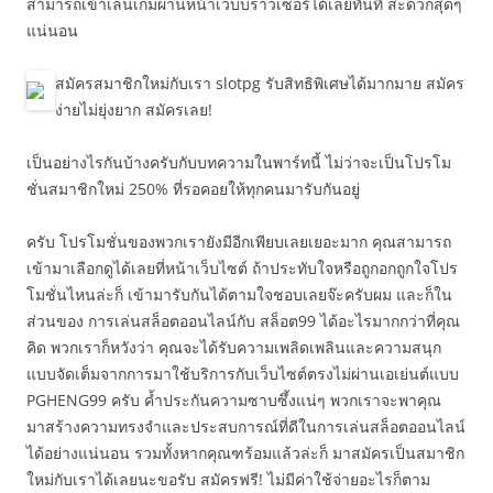
สามารถเข้าเล่นเกมผ่านหน้าเว็บบราวเซอร์ได้เลยทันที สะดวกสุดๆ
แน่นอน
สมัครสมาชิกใหม่กับเรา slotpg รับสิทธิพิเศษได้มากมาย สมัคร
ง่ายไม่ยุ่งยาก สมัครเลย!
เป็นอย่างไรกันบ้างครับกับบทความในพาร์ทนี้ ไม่ว่าจะเป็นโปรโม
ชั่นสมาชิกใหม่ 250% ที่รอคอยให้ทุกคนมารับกันอยู่
ครับ โปรโมชั่นของพวกเรายังมีอีกเพียบเลยเยอะมาก คุณสามารถ
เข้ามาเลือกดูได้เลยที่หน้าเว็บไซต์ ถ้าประทับใจหรือถูกอกถูกใจโปร
โมชั่นไหนล่ะก็ เข้ามารับกันได้ตามใจชอบเลยจ๊ะครับผม และก็ใน
ส่วนของ การเล่นสล็อตออนไลน์กับ สล็อต99 ได้อะไรมากกว่าที่คุณ
คิด พวกเราก็หวังว่า คุณจะได้รับความเพลิดเพลินและความสนุก
แบบจัดเต็มจากการมาใช้บริการกับเว็บไซต์ตรงไม่ผ่านเอเย่นต์แบบ
PGHENG99 ครับ ค้ำประกันความซาบซึ้งแน่ๆ พวกเราจะพาคุณ
มาสร้างความทรงจำและประสบการณ์ที่ดีในการเล่นสล็อตออนไลน์
ได้อย่างแน่นอน รวมทั้งหากคุณฑร้อมแล้วล่ะก็ มาสมัครเป็นสมาชิก
ใหม่กับเราได้เลยนะขอรับ สมัครฟรี! ไม่มีค่าใช้จ่ายอะไรก็ตาม