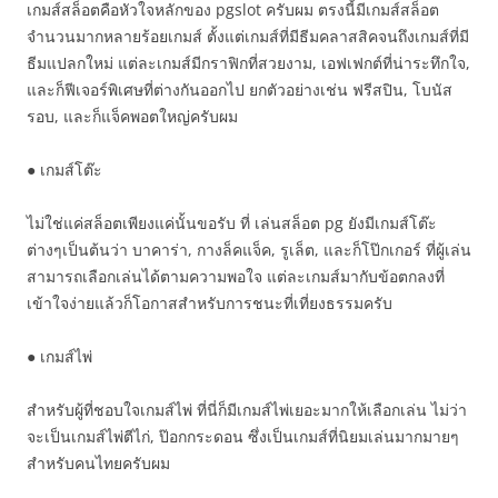
เกมส์สล็อตคือหัวใจหลักของ pgslot ครับผม ตรงนี้มีเกมส์สล็อต
จำนวนมากหลายร้อยเกมส์ ตั้งแต่เกมส์ที่มีธีมคลาสสิคจนถึงเกมส์ที่มี
ธีมแปลกใหม่ แต่ละเกมส์มีกราฟิกที่สวยงาม, เอฟเฟกต์ที่น่าระทึกใจ,
และก็ฟีเจอร์พิเศษที่ต่างกันออกไป ยกตัวอย่างเช่น ฟรีสปิน, โบนัส
รอบ, และก็แจ็คพอตใหญ่ครับผม
● เกมส์โต๊ะ
ไม่ใช่แค่สล็อตเพียงแค่นั้นขอรับ ที่ เล่นสล็อต pg ยังมีเกมส์โต๊ะ
ต่างๆเป็นต้นว่า บาคาร่า, กางล็คแจ็ค, รูเล็ต, และก็โป๊กเกอร์ ที่ผู้เล่น
สามารถเลือกเล่นได้ตามความพอใจ แต่ละเกมส์มากับข้อตกลงที่
เข้าใจง่ายแล้วก็โอกาสสำหรับการชนะที่เที่ยงธรรมครับ
● เกมส์ไพ่
สำหรับผู้ที่ชอบใจเกมส์ไพ่ ที่นี่ก็มีเกมส์ไพ่เยอะมากให้เลือกเล่น ไม่ว่า
จะเป็นเกมส์ไพ่ตีไก่, ป๊อกกระดอน ซึ่งเป็นเกมส์ที่นิยมเล่นมากมายๆ
สำหรับคนไทยครับผม