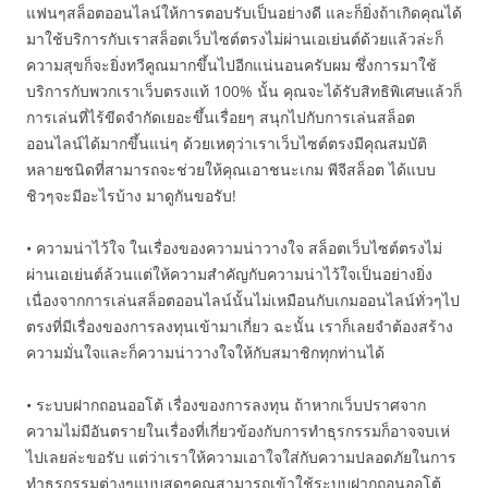
แฟนๆสล็อตออนไลน์ให้การตอบรับเป็นอย่างดี และก็ยิ่งถ้าเกิดคุณได้
มาใช้บริการกับเราสล็อตเว็บไซต์ตรงไม่ผ่านเอเย่นต์ด้วยแล้วล่ะก็
ความสุขก็จะยิ่งทวีคูณมากขึ้นไปอีกแน่นอนครับผม ซึ่งการมาใช้
บริการกับพวกเราเว็บตรงแท้ 100% นั้น คุณจะได้รับสิทธิพิเศษแล้วก็
การเล่นที่ไร้ขีดจำกัดเยอะขึ้นเรื่อยๆ สนุกไปกับการเล่นสล็อต
ออนไลน์ได้มากขึ้นแน่ๆ ด้วยเหตุว่าเราเว็บไซต์ตรงมีคุณสมบัติ
หลายชนิดที่สามารถจะช่วยให้คุณเอาชนะเกม พีจีสล็อต ได้แบบ
ชิวๆจะมีอะไรบ้าง มาดูกันขอรับ!
• ความน่าไว้ใจ ในเรื่องของความน่าวางใจ สล็อตเว็บไซต์ตรงไม่
ผ่านเอเย่นต์ล้วนแต่ให้ความสำคัญกับความน่าไว้ใจเป็นอย่างยิ่ง
เนื่องจากการเล่นสล็อตออนไลน์นั้นไม่เหมือนกับเกมออนไลน์ทั่วๆไป
ตรงที่มีเรื่องของการลงทุนเข้ามาเกี่ยว ฉะนั้น เราก็เลยจำต้องสร้าง
ความมั่นใจและก็ความน่าวางใจให้กับสมาชิกทุกท่านได้
• ระบบฝากถอนออโต้ เรื่องของการลงทุน ถ้าหากเว็บปราศจาก
ความไม่มีอันตรายในเรื่องที่เกี่ยวข้องกับการทำธุรกรรมก็อาจจบเห่
ไปเลยล่ะขอรับ แต่ว่าเราให้ความเอาใจใส่กับความปลอดภัยในการ
ทำธุรกรรมต่างๆแบบสุดๆคุณสามารถเข้าใช้ระบบฝากถอนออโต้