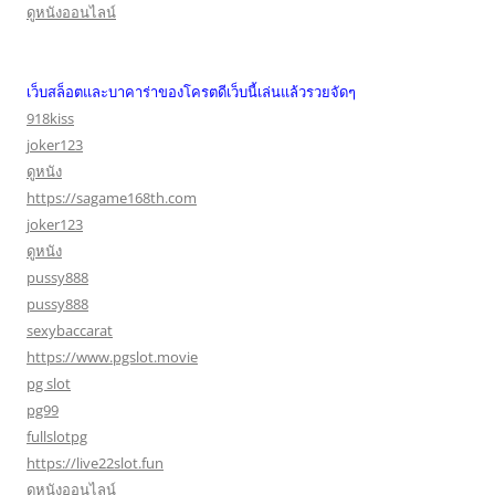
ดูหนังออนไลน์
เว็บสล็อตและบาคาร่าของโครตดีเว็บนี้เล่นแล้วรวยจัดๆ
918kiss
joker123
ดูหนัง
https://sagame168th.com
joker123
ดูหนัง
pussy888
pussy888
sexybaccarat
https://www.pgslot.movie
pg slot
pg99
fullslotpg
https://live22slot.fun
ดูหนังออนไลน์