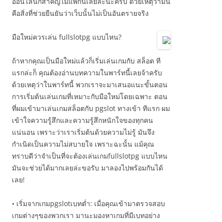
ออนไลน์ก็สำคัญไม่แพ้กันเลยล่ะนะครับ ด้วยเหตุว่ามัน
คือสิ่งที่ช่วยยืนยันว่าเว็บนั้นไม่เป็นอันตรายจริง
มือใหม่ควรเล่น fullslotpg แบบไหน?
ถ้าหากคุณเป็นมือใหม่แล้วก็เริ่มเล่นเกมกับ สล็อต ที
แรกล่ะก็ คุณต้องอ่านบทความในพาร์ทนี้เลยจ้าครับ
ด้วยเหตุว่าในพาร์ทนี้ พวกเราจะมาเสนอแนะขั้นตอน
การเริ่มต้นเล่นเกมที่เหมาะกับมือใหม่โดยเฉพาะ ตอน
ที่ผมเข้ามาเล่นเกมสล็อตกับ pgslot ทางเข้า ทีแรก ผม
เข้าใจความรู้สึกและความรู้สึกหนักใจของทุกคน
แน่นอน เพราะว่าเราเริ่มต้นด้วยความไม่รู้ มันจึง
กำเนิดเป็นความไม่สบายใจ เพราะฉะนั้น แม้คุณ
ทราบดีว่าจำเป็นที่จะต้องเล่นเกมfullslotpg แบบไหน
มันจะช่วยได้มากเลยล่ะขอรับ มาลองไปพร้อมกันได้
เลย!
• เริ่มจากเกมpgslotเบทต่ำ: เมื่อคุณเข้ามาตรวจสอบ
เกมต่างๆของพวกเรา มานะมองหาเกมที่มีเบทอย่าง