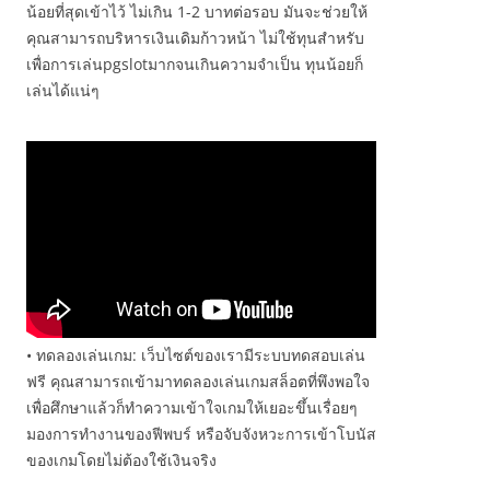
น้อยที่สุดเข้าไว้ ไม่เกิน 1-2 บาทต่อรอบ มันจะช่วยให้
คุณสามารถบริหารเงินเดิมก้าวหน้า ไม่ใช้ทุนสำหรับ
เพื่อการเล่นpgslotมากจนเกินความจำเป็น ทุนน้อยก็
เล่นได้แน่ๆ
• ทดลองเล่นเกม: เว็บไซต์ของเรามีระบบทดสอบเล่น
ฟรี คุณสามารถเข้ามาทดลองเล่นเกมสล็อตที่พึงพอใจ
เพื่อศึกษาแล้วก็ทำความเข้าใจเกมให้เยอะขึ้นเรื่อยๆ
มองการทำงานของฟีพบร์ หรือจับจังหวะการเข้าโบนัส
ของเกมโดยไม่ต้องใช้เงินจริง