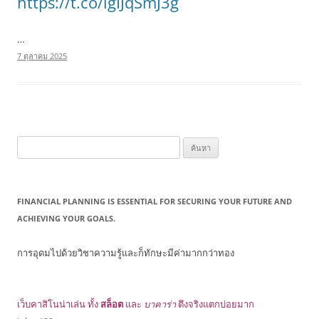
https://t.co/lgIJqSmJ3g
…
7 ตุลาคม 2025
ค้นหา
สำหรับ:
FINANCIAL PLANNING IS ESSENTIAL FOR SECURING YOUR FUTURE AND
ACHIEVING YOUR GOALS.
การอุดมไปด้วยวิชาความรู้และก็ทักษะมีค่ามากกว่าทอง
เว็บคาสิโนน่าเล่น ทั้ง
สล็อต
และ
บาคาร่า
ตึงจริงแตกบ่อยมาก