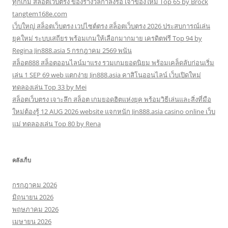
ทุกเกม สล็อตเว็บตรง ของรางวัลกำลังรอ เจ้าของใหม่ Top 65 by Brock
tangtem168e.com
เว็บใหญ่ สล็อตเว็บตรง เวปไซต์ตรง สล็อตเว็บตรง 2026 ประสบการณ์เล่น
ยุคใหม่ ระบบเสถียร พร้อมเกมให้เลือกมากมาย เครดิตฟรี Top 94 by
Regina Jin888.asia 5 กรกฎาคม 2569 พนัน
สล็อต888 สล็อตออนไลน์มาแรง รวมเกมยอดนิยม พร้อมเคล็ดลับก่อนเริ่ม
เล่น 1 SEP 69 web แตกง่าย Jin888.asia คาสิโนออนไลน์ เว็บเปิดใหม่
ทดลองเล่น Top 33 by Mei
สล็อตเว็บตรง เจาะลึก สล็อต เกมยอดฮิตแห่งยุค พร้อมวิธีเล่นและสิ่งที่มือ
ใหม่ต้องรู้ 12 AUG 2026 website แจกหนัก Jin888.asia casino online เว็บ
แม่ ทดลองเล่น Top 80 by Rena
คลังเก็บ
กรกฎาคม 2026
มิถุนายน 2026
พฤษภาคม 2026
เมษายน 2026