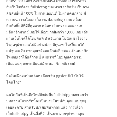
สำหรับการได้กำไรอย่างแท้จริง มาทดลองใช้บริการ
กับเว็บไซต์ตรง fullslotpg ของพวกเราสิครับ เว็บตรง
ลิขสิทธิ์แท้ 100% ไม่ผ่านเอเย่นต์ ไม่ผ่านคนกลาง มี
ความน่าวางใจและก็ความปลอดภัยสูง เกม สล็อต
ลิขสิทธิ์แท้ที่ดีที่สุดจาก สล็อต เว็บตรง และค่ายเก
มอื่นๆอีกมาก มีเกมให้เลือกมากยิ่งกว่า 1,000 เกม เล่น
ผ่านเว็บไซต์ได้โดยทันที ทำเงินง่าย โบนัสเข้าไวจ่าย
ไวสุดๆฝากถอนไม่มีอย่างน้อย มีทุนเท่าไหร่ก็เล่นได้
แน่ๆนะครับ หากคุณพร้อมแล้วล่ะก็ สมัครเป็นสมาชิก
ใหม่กับเราได้แล้ววันนี้ สมัครฟรี ไม่มีคุณค่าธรรม
เนียมแน่ๆ ลงทะเบียนสมัครสมาชิก คลิกเลย!
มือใหม่ฝึกฝนปั่นสล็อต เลือกเว็บ pgslot ยังไงไม่ให้
โดนโกง?
คนใดกันที่เป็นมือใหม่ฝึกฝนปั่นFullslotpg บอกเลยว่า
บทความในพาร์ทนี้จะเป็นประโยชน์กับคุณแบบสุดๆ
เลยล่ะครับ สำหรับนักเดิมพันทุกคนแล้ว การเลือก
เว็บfullslotpg เป็นสิ่งที่จำเป็นมากมายๆถ้าหากคุณ