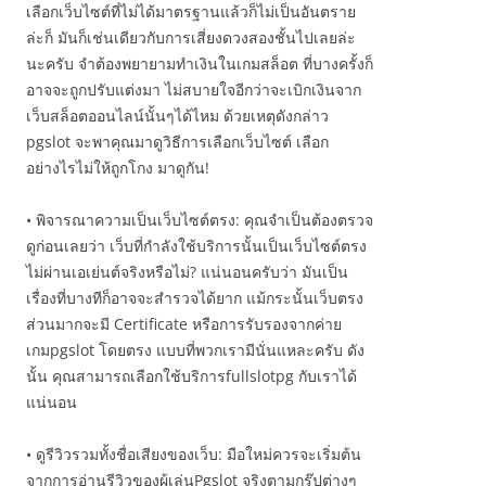
เลือกเว็บไซต์ที่ไม่ได้มาตรฐานแล้วก็ไม่เป็นอันตราย
ล่ะก็ มันก็เช่นเดียวกับการเสี่ยงดวงสองชั้นไปเลยล่ะ
นะครับ จำต้องพยายามทำเงินในเกมสล็อต ที่บางครั้งก็
อาจจะถูกปรับแต่งมา ไม่สบายใจอีกว่าจะเบิกเงินจาก
เว็บสล็อตออนไลน์นั้นๆได้ไหม ด้วยเหตุดังกล่าว
pgslot จะพาคุณมาดูวิธีการเลือกเว็บไซต์ เลือก
อย่างไรไม่ให้ถูกโกง มาดูกัน!
• พิจารณาความเป็นเว็บไซต์ตรง: คุณจำเป็นต้องตรวจ
ดูก่อนเลยว่า เว็บที่กำลังใช้บริการนั้นเป็นเว็บไซต์ตรง
ไม่ผ่านเอเย่นต์จริงหรือไม่? แน่นอนครับว่า มันเป็น
เรื่องที่บางทีก็อาจจะสำรวจได้ยาก แม้กระนั้นเว็บตรง
ส่วนมากจะมี Certificate หรือการรับรองจากค่าย
เกมpgslot โดยตรง แบบที่พวกเรามีนั่นแหละครับ ดัง
นั้น คุณสามารถเลือกใช้บริการfullslotpg กับเราได้
แน่นอน
• ดูรีวิวรวมทั้งชื่อเสียงของเว็บ: มือใหม่ควรจะเริ่มต้น
จากการอ่านรีวิวของผู้เล่นPgslot จริงตามกรุ๊ปต่างๆ