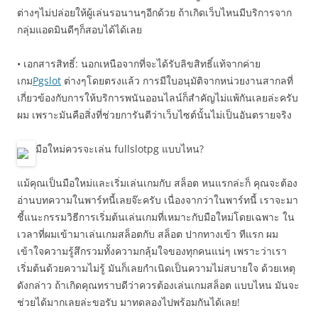
ต่างๆไม่ปล่อยให้ผู้เล่นรอนานๆอีกด้วย ถ้าเกิดเว็บไหนมีบริการจาก
กลุ่มแอดมินดีๆก็สอบได้ได้เลย
• เอกสารสิทธิ์: นอกเหนือจากที่จะได้รับลิขสิทธิ์แท้จากค่าย
เกม
Pgslot
ต่างๆโดยตรงแล้ว การมีใบอนุมัติจากหน่วยงานสากลที่
เกี่ยวข้องกับการให้บริการพนันออนไลน์ก็สำคัญไม่แพ้กันเลยล่ะครับ
ผม เพราะมันคือสิ่งที่ช่วยการันตีว่าเว็บไซต์นั้นไม่เป็นอันตรายจริง
มือใหม่ควรจะเล่น fullslotpg แบบไหน?
แม้คุณเป็นมือใหม่และเริ่มเล่นเกมกับ สล็อต หนแรกล่ะก็ คุณจะต้อง
อ่านบทความในพาร์ทนี้เลยจ๊ะครับ เนื่องจากว่าในพาร์ทนี้ เราจะมา
ชี้แนะกรรมวิธีการเริ่มต้นเล่นเกมที่เหมาะกับมือใหม่โดยเฉพาะ ใน
เวลาที่ผมเข้ามาเล่นเกมสล็อตกับ สล็อต ปากทางเข้า ทีแรก ผม
เข้าใจความรู้สึกรวมทั้งความกลุ้มใจของทุกคนแน่ๆ เพราะว่าเรา
เริ่มต้นด้วยความไม่รู้ มันก็เลยกำเนิดเป็นความไม่สบายใจ ด้วยเหตุ
ดังกล่าว ถ้าเกิดคุณทราบดีว่าควรต้องเล่นเกมสล็อต แบบไหน มันจะ
ช่วยได้มากเลยล่ะขอรับ มาทดลองไปพร้อมกันได้เลย!