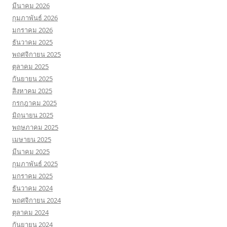
มีนาคม 2026
กุมภาพันธ์ 2026
มกราคม 2026
ธันวาคม 2025
พฤศจิกายน 2025
ตุลาคม 2025
กันยายน 2025
สิงหาคม 2025
กรกฎาคม 2025
มิถุนายน 2025
พฤษภาคม 2025
เมษายน 2025
มีนาคม 2025
กุมภาพันธ์ 2025
มกราคม 2025
ธันวาคม 2024
พฤศจิกายน 2024
ตุลาคม 2024
กันยายน 2024