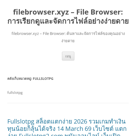
filebrowser.xyz – File Browser:
การเรียกดูและจัดการไฟล์อย่างง่ายดาย
filebrowser.xyz – File Browser: ค้นหาและจัดการไฟล์ของคุณอย่าง
ง่ายดาย
ข้าม
เมนู
ไป
ยัง
เนื้อหา
คลังเก็บหมวดหมู่:
FULLSLOTPG
fullslotpg
Fullslotpg สล็อตแตกง่าย 2026 รวมเกมทำเงิน
ทุนน้อยก็ลุ้นได้จริง 14 March 69 เว็บไซต์ แตก
ง่าย Fullslotpg2.com พนันออนไลน์ เว็บเปิด