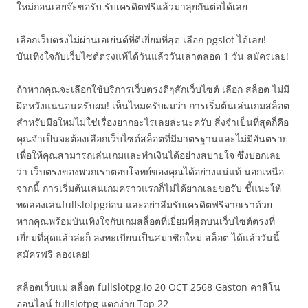
ใหม่ก่อนเลยจ๊ะขอรับ รับเครดิตฟรีแล้วมาลุยกันต่อได้เลย
เลือกเว็บตรงไม่ผ่านเอเย่นต์ที่ดีเยี่ยมที่สุด เลือก pgslot ได้เลย!
บันเทิงใจกับเว็บไซต์ตรงแท้ได้วันแล้ววันเล่าตลอด 1 วัน สมัครเลย!
ถ้าหากคุณจะเลือกใช้บริการเว็บตรงดีๆสักเว็บไซต์ เลือก สล็อต ไม่มี
ผิดหวังแน่นอนครับผม! เห็นไหมครับผมว่า การเริ่มต้นเล่นเกมสล็อต
สำหรับมือใหม่ไม่ใช่เรื่องยากอะไรเลยล่ะนะครับ สิ่งจำเป็นที่สุดก็คือ
คุณจำเป็นจะต้องเลือกเว็บไซต์สล็อตที่มีมาตรฐานและไม่มีอันตราย
เพื่อให้คุณสามารถเล่นเกมและทำเงินได้อย่างสบายใจ ซึ่งบอกเลย
ว่า เว็บตรงของพวกเราตอบโจทย์ของคุณได้อย่างแน่แท้ นอกเหนือ
จากนี้ การเริ่มต้นเล่นเกมคราวแรกก็ไม่ได้ยากเลยขอรับ ชี้แนะให้
ทดลองเล่นfullslotpgก่อน และอย่าลืมรับเครดิตฟรีจากเราด้วย
หากคุณพร้อมบันเทิงใจกับเกมสล็อตที่เยี่ยมที่สุดบนเว็บไซต์ตรงที่
เยี่ยมที่สุดแล้วล่ะก็ ลงทะเบียนเป็นสมาชิกใหม่ สล็อต ได้แล้ววันนี้
สมัครฟรี ลองเลย!
สล็อตเว็บแม่ สล็อต fullslotpg.io 20 OCT 2568 Gaston คาสิโน
ออนไลน์ fullslotpg แตกง่าย Top 22