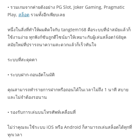
• รวมเกมจากค่ายดังอย่าง PG Slot, Joker Gaming, Pragmatic
Play,
สล็อต
รวมทั้งอีกเพียบเลย
หนึ่งในสิ่งที่ทำให้ผมติดใจกับ tangtem168 คือระบบที่นำสมัยแล้วก็
ใช้งานง่าย ทุกฟังก์ชันถูกดีไซน์มาให้เหมาะกับผู้เล่นสล็อต168ยุค
สมัยใหม่ที่ปรารถนาความสะดวกแล้วก็เร็วทันใจ
ระบบที่สะดุดตา
• ระบบฝาก-ถอนอัตโนมัติ
คุณสามารถทำรายการฝากหรือถอนได้ในเวลาไม่ถึง 1 นาที สบาย
และไม่จำต้องรอนาน
• รองรับการเล่นบนโทรศัพท์เคลื่อนที่
ไม่ว่าคุณจะใช้ระบบ iOS หรือ Android ก็สามารถเล่นสล็อตได้ทุกที่
ทุกเวลา