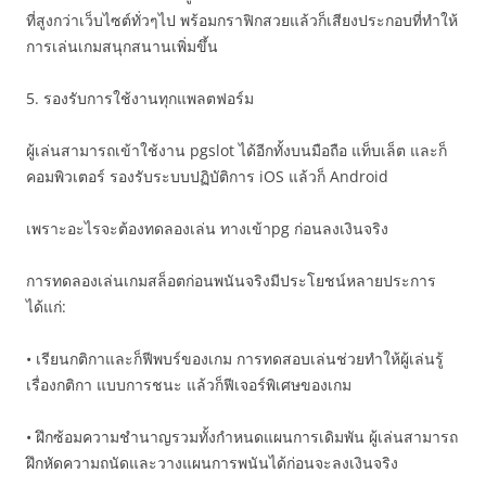
ที่สูงกว่าเว็บไซต์ทั่วๆไป พร้อมกราฟิกสวยแล้วก็เสียงประกอบที่ทำให้
การเล่นเกมสนุกสนานเพิ่มขึ้น
5. รองรับการใช้งานทุกแพลตฟอร์ม
ผู้เล่นสามารถเข้าใช้งาน pgslot ได้อีกทั้งบนมือถือ แท็บเล็ต และก็
คอมพิวเตอร์ รองรับระบบปฏิบัติการ iOS แล้วก็ Android
เพราะอะไรจะต้องทดลองเล่น ทางเข้าpg ก่อนลงเงินจริง
การทดลองเล่นเกมสล็อตก่อนพนันจริงมีประโยชน์หลายประการ
ได้แก่:
• เรียนกติกาและก็ฟีพบร์ของเกม การทดสอบเล่นช่วยทำให้ผู้เล่นรู้
เรื่องกติกา แบบการชนะ แล้วก็ฟีเจอร์พิเศษของเกม
• ฝึกซ้อมความชำนาญรวมทั้งกำหนดแผนการเดิมพัน ผู้เล่นสามารถ
ฝึกหัดความถนัดและวางแผนการพนันได้ก่อนจะลงเงินจริง