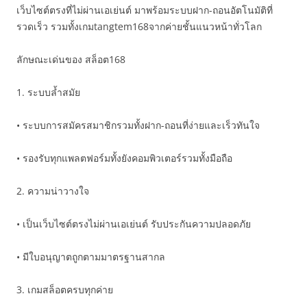
เว็บไซต์ตรงที่ไม่ผ่านเอเย่นต์ มาพร้อมระบบฝาก-ถอนอัตโนมัติที่
รวดเร็ว รวมทั้งเกมtangtem168จากค่ายชั้นแนวหน้าทั่วโลก
ลักษณะเด่นของ สล็อต168
1. ระบบล้ำสมัย
• ระบบการสมัครสมาชิกรวมทั้งฝาก-ถอนที่ง่ายและเร็วทันใจ
• รองรับทุกแพลตฟอร์มทั้งยังคอมพิวเตอร์รวมทั้งมือถือ
2. ความน่าวางใจ
• เป็นเว็บไซต์ตรงไม่ผ่านเอเย่นต์ รับประกันความปลอดภัย
• มีใบอนุญาตถูกตามมาตรฐานสากล
3. เกมสล็อตครบทุกค่าย