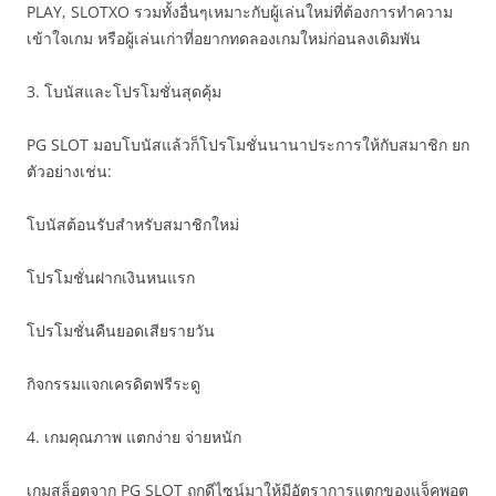
PLAY, SLOTXO รวมทั้งอื่นๆเหมาะกับผู้เล่นใหม่ที่ต้องการทำความ
เข้าใจเกม หรือผู้เล่นเก่าที่อยากทดลองเกมใหม่ก่อนลงเดิมพัน
3. โบนัสและโปรโมชั่นสุดคุ้ม
PG SLOT มอบโบนัสแล้วก็โปรโมชั่นนานาประการให้กับสมาชิก ยก
ตัวอย่างเช่น:
โบนัสต้อนรับสำหรับสมาชิกใหม่
โปรโมชั่นฝากเงินหนแรก
โปรโมชั่นคืนยอดเสียรายวัน
กิจกรรมแจกเครดิตฟรีระดู
4. เกมคุณภาพ แตกง่าย จ่ายหนัก
เกมสล็อตจาก PG SLOT ถูกดีไซน์มาให้มีอัตราการแตกของแจ็คพอต