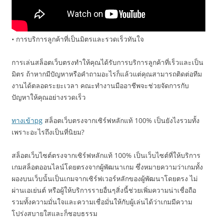
• การบริการลูกค้าที่เป็นมิตรและรวดเร็วทันใจ
การเล่นสล็อตเว็บตรงทำให้คุณได้รับการบริการลูกค้าที่เร็วและเป็น
มิตร ถ้าหากมีปัญหาหรือคำถามอะไรก็แล้วแต่คุณสามารถติดต่อทีม
งานได้ตลอดระยะเวลา คณะทำงานมืออาชีพจะช่วยจัดการกับ
ปัญหาให้คุณอย่างรวดเร็ว
ทางเข้าpg
สล็อตเว็บตรงจากเซิร์ฟหลักแท้ 100% เป็นยังไงรวมทั้ง
เพราะอะไรถึงเป็นที่นิยม?
สล็อตเว็บไซต์ตรงจากเซิร์ฟหลักแท้ 100% เป็นเว็บไซต์ที่ให้บริการ
เกมสล็อตออนไลน์โดยตรงจากผู้พัฒนาเกม ซึ่งหมายความว่าเกมทั้ง
ผองบนเว็บนั้นเป็นเกมจากเซิร์ฟเวอร์หลักของผู้พัฒนาโดยตรง ไม่
ผ่านเอเย่นต์ หรือผู้ให้บริการรายอื่นๆสิ่งนี้ช่วยเพิ่มความน่าเชื่อถือ
รวมทั้งความมั่นใจและความเชื่อมั่นให้กับผู้เล่นได้ว่าเกมมีความ
โปร่งสบายใสและก็ชอบธรรม