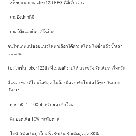
• สล็อตแนวเกมJoker123 RPG ที่มีเรื่องราว
• เกมยิงปลาก็มี
• เกมโต๊ะและก็คาสิโนก็มา
คนไหนกันแน่ชอบแนวไหนก็เลือกได้ตามสไตล์ ไม่ซ้ำแล้วซ้ำเล่า
แน่นอน
โปรโมชั่น Joker123th ที่ไม่เอ่ยถึงไม่ได้ แจกจริง จัดเต็มทุกวี่ทุกวัน
นี่แหละของที่โดนใจที่สุด ไม่ต้องมีดวงก็รับโบนัสได้ทุกๆวันแบบ
เนียนๆ
• ฝาก 50 รับ 100 สำหรับสมาชิกใหม่
• คืนยอดเสีย 10% ทุกสัปดาห์
• โบนัสเพิ่มเงินทุกใบเสร็จรับเงิน รับเพิ่มสูงสุด 30%