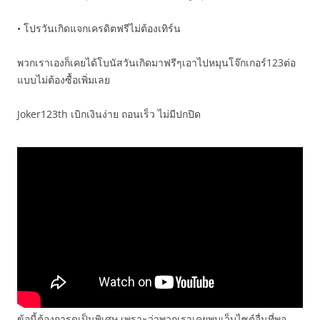
• โปรวันเกิดแจกเครดิตฟรีไม่ต้องเทิร์น
พวกเราเองก็เคยได้โบนัสวันเกิดมาฟรีๆเอาไปหมุนโจ๊กเกอร์123ต่อ
แบบไม่ต้องซื้อเพิ่มเลย
Joker123th เบิกเงินง่าย ถอนเร็ว ไม่มีปกปิด
ข้อนี้ต้องการดูเป็นพิเศษ เพราะว่าพวกเราเคยพบเว็บไซต์อื่นที่พอ