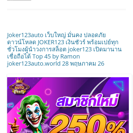
Joker123auto เว็บใหญ่ มั่นคง ปลอดภัย
ดาวน์โหลด JOKER123 เงินชัวร์ พร้อมเปย์ทุก
ชั่วโมงผู้นำวงการสล็อต joker123 เปิดมานาน
เชื่อถือได้ Top 45 by Ramon
joker123auto.world 28 พฤษภาคม 26