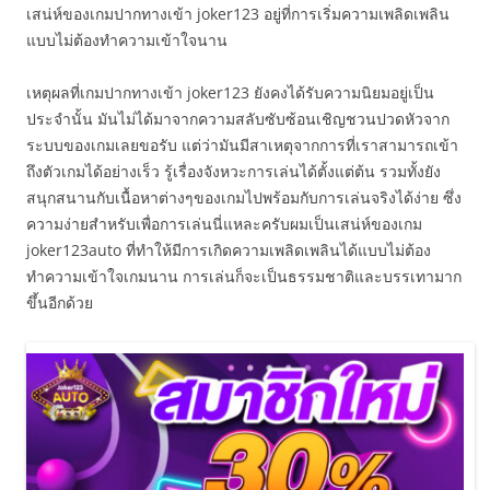
เสน่ห์ของเกมปากทางเข้า joker123 อยู่ที่การเริ่มความเพลิดเพลิน
แบบไม่ต้องทำความเข้าใจนาน
เหตุผลที่เกมปากทางเข้า joker123 ยังคงได้รับความนิยมอยู่เป็น
ประจำนั้น มันไม่ได้มาจากความสลับซับซ้อนเชิญชวนปวดหัวจาก
ระบบของเกมเลยขอรับ แต่ว่ามันมีสาเหตุจากการที่เราสามารถเข้า
ถึงตัวเกมได้อย่างเร็ว รู้เรื่องจังหวะการเล่นได้ตั้งแต่ต้น รวมทั้งยัง
สนุกสนานกับเนื้อหาต่างๆของเกมไปพร้อมกับการเล่นจริงได้ง่าย ซึ่ง
ความง่ายสำหรับเพื่อการเล่นนี่แหละครับผมเป็นเสน่ห์ของเกม
joker123auto ที่ทำให้มีการเกิดความเพลิดเพลินได้แบบไม่ต้อง
ทำความเข้าใจเกมนาน การเล่นก็จะเป็นธรรมชาติและบรรเทามาก
ขึ้นอีกด้วย