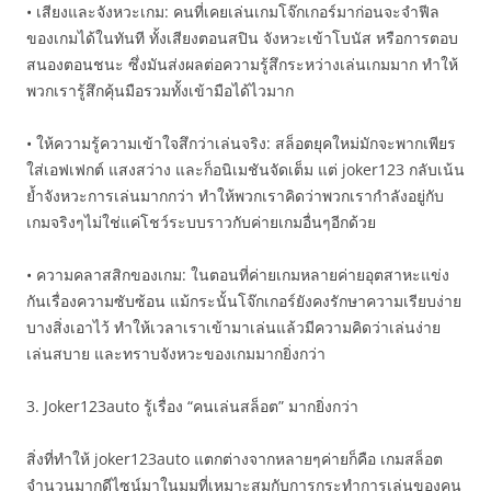
• เสียงและจังหวะเกม: คนที่เคยเล่นเกมโจ๊กเกอร์มาก่อนจะจำฟีล
ของเกมได้ในทันที ทั้งเสียงตอนสปิน จังหวะเข้าโบนัส หรือการตอบ
สนองตอนชนะ ซึ่งมันส่งผลต่อความรู้สึกระหว่างเล่นเกมมาก ทำให้
พวกเรารู้สึกคุ้นมือรวมทั้งเข้ามือได้ไวมาก
• ให้ความรู้ความเข้าใจสึกว่าเล่นจริง: สล็อตยุคใหม่มักจะพากเพียร
ใส่เอฟเฟกต์ แสงสว่าง และก็อนิเมชันจัดเต็ม แต่ joker123 กลับเน้น
ย้ำจังหวะการเล่นมากกว่า ทำให้พวกเราคิดว่าพวกเรากำลังอยู่กับ
เกมจริงๆไม่ใช่แค่โชว์ระบบราวกับค่ายเกมอื่นๆอีกด้วย
• ความคลาสสิกของเกม: ในตอนที่ค่ายเกมหลายค่ายอุตสาหะแข่ง
กันเรื่องความซับซ้อน แม้กระนั้นโจ๊กเกอร์ยังคงรักษาความเรียบง่าย
บางสิ่งเอาไว้ ทำให้เวลาเราเข้ามาเล่นแล้วมีความคิดว่าเล่นง่าย
เล่นสบาย และทราบจังหวะของเกมมากยิ่งกว่า
3. Joker123auto รู้เรื่อง “คนเล่นสล็อต” มากยิ่งกว่า
สิ่งที่ทำให้ joker123auto แตกต่างจากหลายๆค่ายก็คือ เกมสล็อต
จำนวนมากดีไซน์มาในมุมที่เหมาะสมกับการกระทำการเล่นของคน