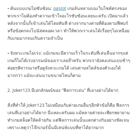
• ต้นแบบเกมไม่ซับซ้อน:
pgslot
เกมล้นหลามบนเว็บไซต์ตรงของ
พวกเราไม่ต้องทำความเข้าใจอะไรซับซ้อนเลยนะครับ เปิดมาแล้ว
หลังจากนั้นก็เข้าเล่นได้โดยทันที ต่างจากบางค่ายที่ต้องตามฟีพบร์
หรือข้อตกลงโบนัสตลอดเวลา ทำให้พวกเราเล่นได้เรื่อยๆไม่เหนื่อย
กับเกมมากจนเกินความจำเป็น
• จังหวะเกมไม่เร่ง: แม้เกมจะมีความเร็วในระดับที่เล่นลื่นมากๆแต่
เกมก็ไม่ได้เร่งอารมณ์ของเราเลยจ๊าครับ พวกเรายังคงเล่นแบบช้าๆ
ค่อยๆพิจารณาหรือดูจังหวะเกมได้ เล่นตามสไตล์ของตัวเองได้
มากกว่า แม้จะเล่นนานขนาดไหนก็ตาม
2. Joker123 มีเอกลักษณ์ของ “ฟีลการเล่น” ที่เอาอย่างได้ยาก
สิ่งที่ทำให้ joker123 ไม่เหมือนกับค่ายเกมอื่นๆอีกหัวข้อก็คือ ฟีลการ
เล่นที่เอาอย่างได้ยาก นี่แหละครับผม แม้หลายค่ายจะเพียรพยายาม
ทำเกมสล็อตให้คล้ายกัน แต่ฟีลการเล่นนั้นแตกต่างกันอย่างชัดเจน
เพราะเหตุว่าโจ๊กเกอร์นั้นมีเสน่ห์แบบที่หาได้ยากมาก