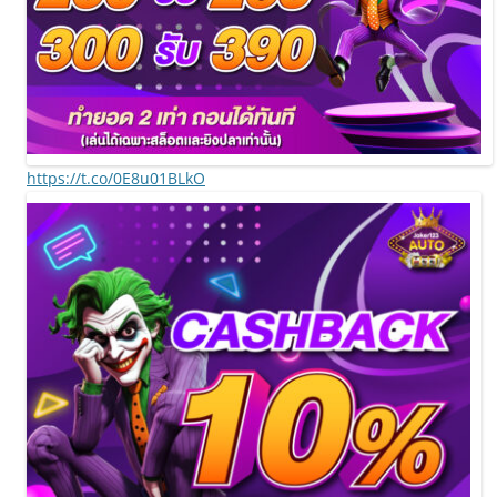
https://t.co/0E8u01BLkO