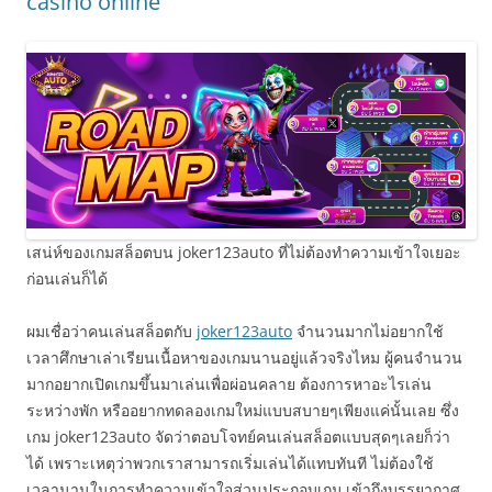
casino online
เสน่ห์ของเกมสล็อตบน joker123auto ที่ไม่ต้องทำความเข้าใจเยอะ
ก่อนเล่นก็ได้
ผมเชื่อว่าคนเล่นสล็อตกับ
joker123auto
จำนวนมากไม่อยากใช้
เวลาศึกษาเล่าเรียนเนื้อหาของเกมนานอยู่แล้วจริงไหม ผู้คนจำนวน
มากอยากเปิดเกมขึ้นมาเล่นเพื่อผ่อนคลาย ต้องการหาอะไรเล่น
ระหว่างพัก หรืออยากทดลองเกมใหม่แบบสบายๆเพียงแค่นั้นเลย ซึ่ง
เกม joker123auto จัดว่าตอบโจทย์คนเล่นสล็อตแบบสุดๆเลยก็ว่า
ได้ เพราะเหตุว่าพวกเราสามารถเริ่มเล่นได้แทบทันที ไม่ต้องใช้
เวลานานในการทำความเข้าใจส่วนประกอบเกม เข้าถึงบรรยากาศ