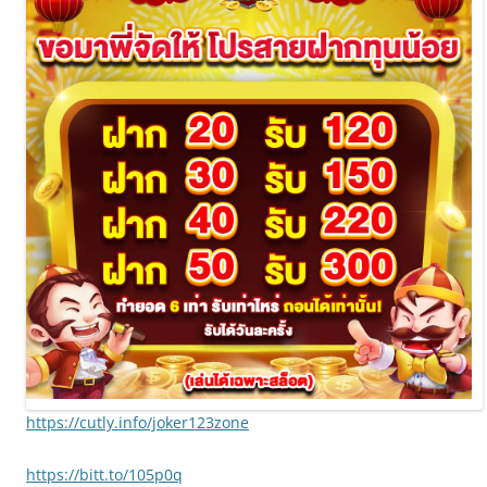
https://cutly.info/joker123zone
https://bitt.to/105p0q