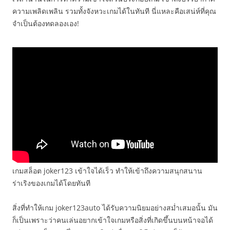
ความเพลิดเพลิน รวมทั้งจังหวะเกมได้ในทันที นี่แหละคือเสน่ห์ที่คุณ
จำเป็นต้องทดลองเอง!
เกมสล็อต joker123 เข้าใจได้เร็ว ทำให้เข้าถึงความสนุกสนาน
ร่าเริงของเกมได้โดยทันที
สิ่งที่ทำให้เกม joker123auto ได้รับความนิยมอย่างสม่ำเสมอนั้น มัน
ก็เป็นเพราะว่าคนเล่นอยากเข้าใจเกมหรือสิ่งที่เกิดขึ้นบนหน้าจอได้