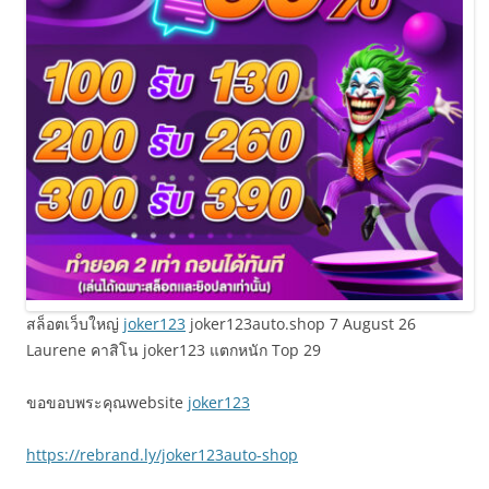
สล็อตเว็บใหญ่
joker123
joker123auto.shop 7 August 26
Laurene คาสิโน joker123 แตกหนัก Top 29
ขอขอบพระคุณwebsite
joker123
https://rebrand.ly/joker123auto-shop