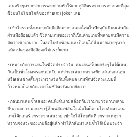
เล่นจริงๆมากกว่าการพยายามทำให้เกมดูวิจิตรตระการตาเยอะที่สุด
ซึ่งมันไม่ใช่สไตล์ของค่ายเกม joker เลย
• เข้าไวรวมทั้งเหมาะกับมือถือมาก: เกมสล็อตในปัจจุบันนิยมเล่นกัน
ผ่านมือถืออยู่แล้ว ซึ่งค่ายเกมของเราก็เป็นค่ายเกมที่หลายคนมีความ
คิดว่าเข้าเกมง่าย โหลดไม่ซับซ้อน และก็เล่นได้ลื่นมากมายๆหาก
แม้สเปคของมือถือจะไม่แรงก็ตาม
• เหมาะกับการเล่นในชีวิตประจำวัน: คนเล่นสล็อตจริงๆไม่ได้เล่น
กันเป็นชั่วโมงหรอกนะครับ แต่ว่าจะเล่นระหว่างพัก เล่นก่อนนอน
หรือเล่นช่วงสั้นๆระหว่างวันกันทั้งหมด เกมที่กับจังหวะแบบนี้
ก้าวหน้าก็เลยกับเวลาในชีวิตจริงมากยิ่งกว่า
• กลับมาเล่นซ้ำเสมอ: คนที่เล่นเกมสล็อตกับเรามายาวนานหลาย
ปีบอกเลยว่า พวกเขารู้สึกเพลิดเพลินใจเมื่อใดก็ตามได้กลับมาเล่น
เกมโจ๊กเกอร์ เพราะว่าเล่นง่าย เข้าใจได้โดยทันที เพราะเหตุว่า
ทราบจังหวะของเกมดีอยู่แล้ว ทำให้กลับมาเล่นซ้ำได้เป็นประจำ