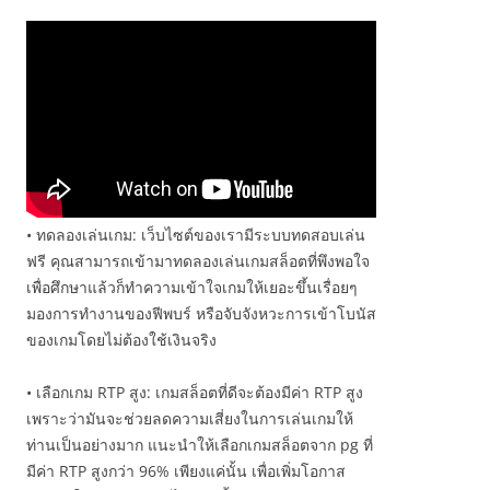
• ทดลองเล่นเกม: เว็บไซต์ของเรามีระบบทดสอบเล่น
ฟรี คุณสามารถเข้ามาทดลองเล่นเกมสล็อตที่พึงพอใจ
เพื่อศึกษาแล้วก็ทำความเข้าใจเกมให้เยอะขึ้นเรื่อยๆ
มองการทำงานของฟีพบร์ หรือจับจังหวะการเข้าโบนัส
ของเกมโดยไม่ต้องใช้เงินจริง
• เลือกเกม RTP สูง: เกมสล็อตที่ดีจะต้องมีค่า RTP สูง
เพราะว่ามันจะช่วยลดความเสี่ยงในการเล่นเกมให้
ท่านเป็นอย่างมาก แนะนำให้เลือกเกมสล็อตจาก pg ที่
มีค่า RTP สูงกว่า 96% เพียงแค่นั้น เพื่อเพิ่มโอกาส