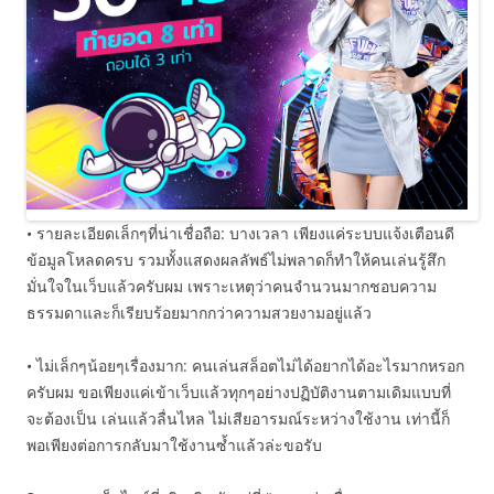
• รายละเอียดเล็กๆที่น่าเชื่อถือ: บางเวลา เพียงแค่ระบบแจ้งเตือนดี
ข้อมูลโหลดครบ รวมทั้งแสดงผลลัพธ์ไม่พลาดก็ทำให้คนเล่นรู้สึก
มั่นใจในเว็บแล้วครับผม เพราะเหตุว่าคนจำนวนมากชอบความ
ธรรมดาและก็เรียบร้อยมากกว่าความสวยงามอยู่แล้ว
• ไม่เล็กๆน้อยๆเรื่องมาก: คนเล่นสล็อตไม่ได้อยากได้อะไรมากหรอก
ครับผม ขอเพียงแค่เข้าเว็บแล้วทุกๆอย่างปฏิบัติงานตามเดิมแบบที่
จะต้องเป็น เล่นแล้วลื่นไหล ไม่เสียอารมณ์ระหว่างใช้งาน เท่านี้ก็
พอเพียงต่อการกลับมาใช้งานซ้ำแล้วล่ะขอรับ