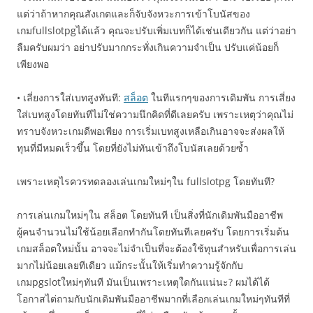
แต่ว่าถ้าหากคุณสังเกตและก็จับจังหวะการเข้าโบนัสของ
เกมfullslotpgได้แล้ว คุณจะปรับเพิ่มเบทก็ได้เช่นเดียวกัน แต่ว่าอย่า
ลืมครับผมว่า อย่าปรับมากกระทั่งเกินความจำเป็น ปรับแค่น้อยก็
เพียงพอ
• เลี่ยงการใส่เบทสูงทันที:
สล็อต
ในทีแรกๆของการเดิมพัน การเสี่ยง
ใส่เบทสูงโดยทันทีไม่ใช่ความนึกคิดที่ดีเลยครับ เพราะเหตุว่าคุณไม่
ทราบจังหวะเกมดีพอเพียง การเริ่มเบทสูงเหลือเกินอาจจะส่งผลให้
ทุนที่มีหมดเร็วขึ้น โดยที่ยังไม่ทันเข้าถึงโบนัสเลยด้วยซ้ำ
เพราะเหตุไรควรทดลองเล่นเกมใหม่ๆใน fullslotpg โดยทันที?
การเล่นเกมใหม่ๆใน สล็อต โดยทันที เป็นสิ่งที่นักเดิมพันมืออาชีพ
ผู้คนจำนวนไม่ใช้น้อยเลือกทำกันโดยทันทีเลยครับ โดยการเริ่มต้น
เกมสล็อตใหม่นั้น อาจจะไม่จำเป็นที่จะต้องใช้ทุนสำหรับเพื่อการเล่น
มากไม่น้อยเลยทีเดียว แม้กระนั้นให้เริ่มทำความรู้จักกับ
เกมpgslotใหม่ๆทันที มันเป็นเพราะเหตุใดกันแน่นะ? ผมได้ได้
โอกาสไต่ถามกับนักเดิมพันมืออาชีพมากที่เลือกเล่นเกมใหม่ๆทันทีที่