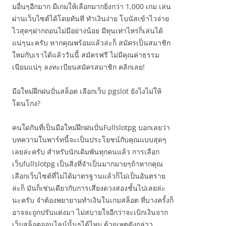
มอื่นๆอีกมาก มีเกมให้เลือกมากยิ่งกว่า 1,000 เกม เล่น
ผ่านเว็บไซต์ได้โดยทันที ทำเงินง่าย โบนัสเข้าไวจ่าย
ไวสุดๆฝากถอนไม่มีอย่างน้อย มีทุนเท่าไหร่ก็เล่นได้
แน่ๆนะครับ หากคุณพร้อมแล้วล่ะก็ สมัครเป็นสมาชิก
ใหม่กับเราได้แล้ววันนี้ สมัครฟรี ไม่มีคุณค่าธรรม
เนียมแน่ๆ ลงทะเบียนสมัครสมาชิก คลิกเลย!
มือใหม่ฝึกฝนปั่นสล็อต เลือกเว็บ pgslot ยังไงไม่ให้
โดนโกง?
คนใดกันที่เป็นมือใหม่ฝึกฝนปั่นFullslotpg บอกเลยว่า
บทความในพาร์ทนี้จะเป็นประโยชน์กับคุณแบบสุดๆ
เลยล่ะครับ สำหรับนักเดิมพันทุกคนแล้ว การเลือก
เว็บfullslotpg เป็นสิ่งที่จำเป็นมากมายๆถ้าหากคุณ
เลือกเว็บไซต์ที่ไม่ได้มาตรฐานแล้วก็ไม่เป็นอันตราย
ล่ะก็ มันก็เช่นเดียวกับการเสี่ยงดวงสองชั้นไปเลยล่ะ
นะครับ จำต้องพยายามทำเงินในเกมสล็อต ที่บางครั้งก็
อาจจะถูกปรับแต่งมา ไม่สบายใจอีกว่าจะเบิกเงินจาก
เว็บสล็อตออนไลน์นั้นๆได้ไหม ด้วยเหตุดังกล่าว