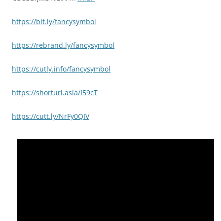
https://bit.ly/fancysymbol
https://rebrand.ly/fancysymbol
https://cutly.info/fancysymbol
https://shorturl.asia/I59cT
https://cutt.ly/NrFy0QIV