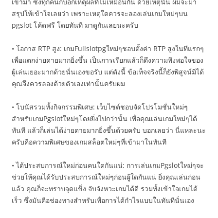
เข้ามา ซึ่งทุกคนก็บอกเหตุผลที่ไม่เหมือนกัน ด้วยเหตุนั้น ผมจะมา
สรุปให้เข้าใจเลยว่า เพราะเหตุใดควรจะลองเล่นเกมใหม่ๆบน
pgslot โค้ดฟรี โดยทันที มาดูกันเลยนะครับ
• โอกาส RTP สูง: เกมFullslotpgใหม่ๆชอบตั้งค่า RTP สูงในทีแรกๆ
เพื่อแตกง่ายดายมากยิ่งขึ้น เป็นการเรียกแล้วก็ดึงความพึงพอใจของ
ผู้เล่นเยอะมากด้วยนั่นเองขอรับ แต่ดังนี้ ข้อเท็จจริงนี้ก็ยังพิสูจน์มิได้
คุณจึงควรลองด้วยตัวเองเท่านั้นครับผม
• โบนัสรวมทั้งกิจกรรมพิเศษ: เว็บไซต์ชอบจัดโปรโมชั่นใหม่ๆ
สำหรับเกมPgslotใหม่ๆโดยยิ่งไปกว่านั้น เพื่อคุณเล่นเกมใหม่ๆได้
ทันที แล้วก็เล่นได้ง่ายดายมากยิ่งขึ้นด้วยครับ บอกเลยว่า นี่แหละนะ
ครับคือความพิเศษของเกมสล็อตใหม่ๆที่เข้ามาในทันที
• ได้ประสบการณ์ใหม่ก่อนคนใดกันแน่: การเล่นเกมPgslotใหม่ๆจะ
ช่วยให้คุณได้รับประสบการณ์ใหม่ๆก่อนผู้ใดกันแน่ ยิ่งคุณเล่นก่อน
แล้ว คุณก็จะทราบจุดแข็ง จับจังหวะเกมได้ดี รวมทั้งเข้าใจเกมได้
เร็ว ซึ่งมันคือช่องทางสำหรับเพื่อการได้กำไรแบบในทันทีนั่นเอง