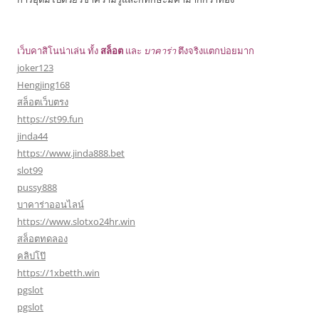
เว็บคาสิโนน่าเล่น ทั้ง
สล็อต
และ
บาคาร่า
ตึงจริงแตกบ่อยมาก
joker123
Hengjing168
สล็อตเว็บตรง
https://st99.fun
jinda44
https://www.jinda888.bet
slot99
pussy888
บาคาร่าออนไลน์
https://www.slotxo24hr.win
สล็อตทดลอง
คลิปโป๊
https://1xbetth.win
pgslot
pgslot