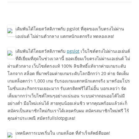
เดิมพันได้โดยสวัสดิภาพกับ pgslot ที่สุดของเว็บตรงไม่ผ่าน
เอเย่นต์ ไม่ผ่านตัวกลาง แตกหนักแตกจริง ทดลองเลย!
เดิมพันได้โดยสวัสดิภาพกับ
pgslot
เว็บไซต์ตรงไม่ผ่านเอเย่นต์
ที่ดีเยี่ยมที่สุดในช่วงเวลานี้ ยอดเยี่ยมเว็บตรงไม่ผ่านเอเย่นต์ ไม่
ผ่านตัวกลาง เว็บไซต์ตรงแท้ 100% ลิขสิทธิ์แท้จากค่ายเกมระดับ
โลกจาก สล็อต ที่มาพร้อมค่ายเกมระดับโลกอีกกว่า 20 ค่าย จัดเต็ม
เกมสล็อตกว่า 1,000 เกม รับรองเกมแตกหนักแตกจริง มาพร้อมโปร
โมชั่นและกิจกรรมเยอะมาก รับเครดิตฟรีได้ไม่อั้น บอกเลยว่า จัด
เต็มมากกว่าเว็บไซต์ไหนๆอย่างแน่นอน ระบบฝากถอนออโต้ไม่มี
อย่างต่ำ มือใหม่เล่นได้ สายทุนน้อยเล่นชิว หากคุณพร้อมแล้วล่ะก็
สมัครเป็นสมาชิกใหม่กับเราได้เลยครับผม สมัครสมาชิกใหม่ฟรี ไร้
คุณค่าประเพณี สมัครfullslotpgเลย!
เทคนิคการเบทเริ่มใน เกมสล็อต ที่สำเร็จลัพธ์ดียอด!