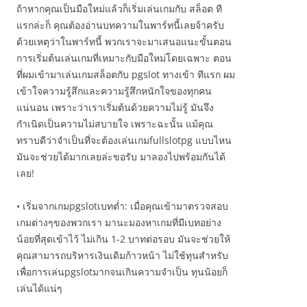
ถ้าหากคุณเป็นมือใหม่แล้วก็เริ่มเล่นเกมกับ สล็อต ที
แรกล่ะก็ คุณต้องอ่านบทความในพาร์ทนี้เลยจ้าครับ
ด้วยเหตุว่าในพาร์ทนี้ พวกเราจะมาเสนอแนะขั้นตอน
การเริ่มต้นเล่นเกมที่เหมาะกับมือใหม่โดยเฉพาะ ตอน
ที่ผมเข้ามาเล่นเกมสล็อตกับ pgslot ทางเข้า ทีแรก ผม
เข้าใจความรู้สึกและความรู้สึกหนักใจของทุกคน
แน่นอน เพราะว่าเราเริ่มต้นด้วยความไม่รู้ มันจึง
กำเนิดเป็นความไม่สบายใจ เพราะฉะนั้น แม้คุณ
ทราบดีว่าจำเป็นที่จะต้องเล่นเกมfullslotpg แบบไหน
มันจะช่วยได้มากเลยล่ะขอรับ มาลองไปพร้อมกันได้
เลย!
• เริ่มจากเกมpgslotเบทต่ำ: เมื่อคุณเข้ามาตรวจสอบ
เกมต่างๆของพวกเรา มานะมองหาเกมที่มีเบทอย่าง
น้อยที่สุดเข้าไว้ ไม่เกิน 1-2 บาทต่อรอบ มันจะช่วยให้
คุณสามารถบริหารเงินเดิมก้าวหน้า ไม่ใช้ทุนสำหรับ
เพื่อการเล่นpgslotมากจนเกินความจำเป็น ทุนน้อยก็
เล่นได้แน่ๆ