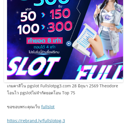
เกมคาสิโน pgslot Fullslotpg3.com 28 มิถุนา 2569 Theodore
โอนไว pgslotไม่จำกัดยอดโอน Top 75
ขอขอบพระคุณเว็บ
fullslot
https://rebrand.ly/fullslotpg-3