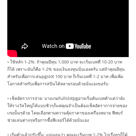
• ใช้หลัก 1-2%: ถ้าคุณมีทุน 1,000 บาท จะเริ่มเบทที่ 10-20 บาท
ก็ได้ เพราะมันก็คือ 1-2% ของเงินลงทุนนั่นเองครับ แต่ถ้าคุณมีทุน
สำหรับเพื่อการเล่นpgslot 100 บาท ก็เริ่มเบทที่ 1-2 บาท เพื่อเพิ่ม
โอกาสสำหรับเพื่อการสปินได้หลายรอบด้วยนั่นเองขอรับ
• เช็คอัตราการจ่าย: บางเกมFullslotpgอาจเริ่มต้นเบทต่ำแต่ว่ายัง
ให้รางวัลใหญ่ได้แบบชิวๆก็แค่คุณจำเป็นต้องเช็คอัตราการจ่ายของ
เกมนั้นๆด้วย โดยเลือกตามความคุ้มราคาของเครื่องหมาย ฟีพบร์
ช่วยเล่นต่างๆหรือการซื้อฟีเจอร์ได้ด้วยนั่นเอง
• เริ่มต่ำแล้วปรับขึ้น: แน่นอนว่า คุณจะเริ่มเบท 1-2% ไปเรื่อยๆก็ได้