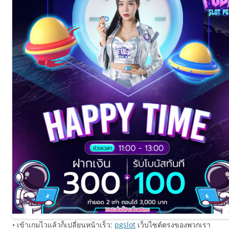
• เข้าเกมไวแล้วก็เปลี่ยนหน้าเร็ว:
pgslot
เว็บไซต์ตรงของพวกเรา