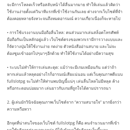
จะมีการโหลดเร็วหรือสลับหน้าได้ลื่นมากมาย ทำให้เล่นแล้วคิดว่า
ใช้งานง่ายตั้งแต่วินาทีแรกที่เข้าใช้งานกันเลย ต่างจากเว็บไซต์ที่จำ
ต้องคอยหลายจังหวะจนถึงหมดอารมณ์ ความเกี่ยวเนื่องก็จะหายไป
• การใช้แรงงานบนมือถือลื่นไหล: คนส่วนมากเล่นสล็อตโทรศัพท์
มือถือกันเป็นหลักอยู่แล้ว เว็บไซต์ตรงของพวกเรามีการวางแบบและ
ก็จัดวางปุ่มให้ใช้งานง่าย กดง่าย ตัวหนังสืออ่านสบาย และไม่จะ
ต้องซูมเข้าออกไปๆมาๆอีกด้วย ทำให้ใช้งานได้อย่างมีความสุข
• ระบบไม่ทำให้การเล่นสะดุด: แม้ว่าจะมีเกมเหมือนกัน แต่ว่าถ้า
หากเล่นแล้วหลุดอย่างไรก็อารมณ์เสียแน่นอน แต่เว็บคุณภาพดีแบบ
fullslotpg จะไม่ทำให้ท่านพบปัญนี้แน่ๆ เล่นลื่นไหลไม่มีหลุด ค้าง
หรือกระดอนบ่อยมาก เล่นยาวกับเกมที่ถูกใจได้ตามปรารถนา
2. ผู้เล่นมักวินิจฉัยคุณภาพเว็บไซต์จาก “ความสบายใจ” มากยิ่งกว่า
ความหวือหวา
อีกจุดที่น่าสนใจของเว็บไซต์ fullslotpg ก็คือ คนจำนวนมากที่เข้า
มาใช้บริการต่างบอกเลยว่า มิได้เข้ามาใช้บริการเว็บนี้นาน