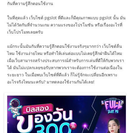
กันที่ความรู้สึกตอนใช้งาน
ในที่สุดแล้ว เว็บไซต์ pgslot ที่ดีและก็มีคุณภาพแบบ pgslot นั้น มัน
ไม่ได้วัดกันที่จำนวนเกม ความแรงของโปรโมชัน หรือเรื่องอะไรที่
เว็บโปรโมทเลยครับ
แม้กระนั้นมันกันที่ความรู้สึกตอนใช้งานจริงๆมากกว่า เว็บไซต์ลื่น
ไหม ใช้งานง่ายไหม หรือทำให้เล่นต่อแบบไม่เคยรู้สึกฝ่าฝืนได้ไหม
เมื่อเว็บสามารถสร้างประสบการณ์สำหรับการเล่นที่ดีให้กับพวกเรา
ได้ มันไม่แปลกเลยขอรับหากพวกเราจะต้องการใช้งานต่อเนื่องใน
ระยะยาว ในเมื่อพบเว็บไซต์ที่ดีแล้ว ก็ไม่รู้จักจะเปลี่ยนอีกเพราะ
อะไรจริงไหมนะครับ? มาทดลองใช้งานกันได้เลย!