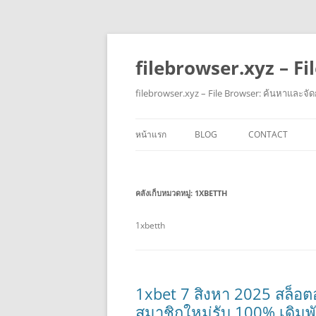
filebrowser.xyz – Fi
filebrowser.xyz – File Browser: ค้นหาและจ
หน้าแรก
BLOG
CONTACT
คลังเก็บหมวดหมู่:
1XBETTH
1xbetth
1xbet 7 สิงหา 2025 สล็อต
สมาชิกใหม่รับ 100% เดิมพั