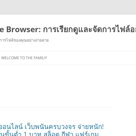
le Browser: การเรียกดูและจัดการไฟล์อ
ัดการไฟล์ของคุณอย่างง่ายดาย
ข้าม
ไป
WELCOME TO THE FAMILY!
ยัง
เนื้อหา
ออนไลน์ เว็บพนันครบวงจร จ่ายหนัก!
นขั้นต่ำ 1 บาท สล็อต กีฬา แฟร์เกม