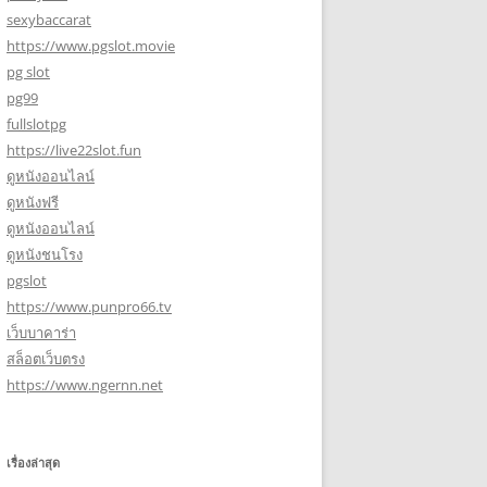
sexybaccarat
https://www.pgslot.movie
pg slot
pg99
fullslotpg
https://live22slot.fun
ดูหนังออนไลน์
ดูหนังฟรี
ดูหนังออนไลน์
ดูหนังชนโรง
pgslot
https://www.punpro66.tv
เว็บบาคาร่า
สล็อตเว็บตรง
https://www.ngernn.net
เรื่องล่าสุด