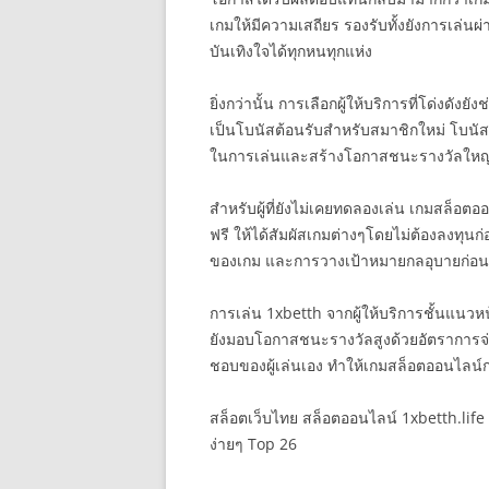
เกมให้มีความเสถียร รองรับทั้งยังการเล่นผ่
บันเทิงใจได้ทุกหนทุกแห่ง
ยิ่งกว่านั้น การเลือกผู้ให้บริการที่โด่งดังย
เป็นโบนัสต้อนรับสำหรับสมาชิกใหม่ โบนัสฝาก
ในการเล่นและสร้างโอกาสชนะรางวัลใหญ่
สำหรับผู้ที่ยังไม่เคยทดลองเล่น เกมสล็อต
ฟรี ให้ได้สัมผัสเกมต่างๆโดยไม่ต้องลงทุนก่อ
ของเกม และการวางเป้าหมายกลอุบายก่อนเริ
การเล่น 1xbetth จากผู้ให้บริการชั้นแนว
ยังมอบโอกาสชนะรางวัลสูงด้วยอัตราการจ่าย
ชอบของผู้เล่นเอง ทำให้เกมสล็อตออนไลน์กลา
สล็อตเว็บไทย สล็อตออนไลน์ 1xbetth.life
ง่ายๆ Top 26