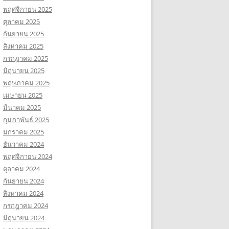
พฤศจิกายน 2025
ตุลาคม 2025
กันยายน 2025
สิงหาคม 2025
กรกฎาคม 2025
มิถุนายน 2025
พฤษภาคม 2025
เมษายน 2025
มีนาคม 2025
กุมภาพันธ์ 2025
มกราคม 2025
ธันวาคม 2024
พฤศจิกายน 2024
ตุลาคม 2024
กันยายน 2024
สิงหาคม 2024
กรกฎาคม 2024
มิถุนายน 2024