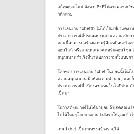
สล็อตออนไลน์ จังหวะดีๆที่ไม่ควรพลาดสำห
ก็ท้าทาย
การเล่นเกม 1xbetth ไม่ได้เป็นเพียงแค่งาน
ประสบการณ์ที่ประสมประสานความเบิกบานใ
ตอนนี้สามารถสร้างความรู้สึกเหมือนจริงอย่
ออนไลน์ หรือเกมบนแพลตฟอร์มคอนโซล ล้
สนุกสนานร่าเริงที่นานัปการรวมทั้งแบบการ
โลกของการเล่นเกม 1xbet ในตอนนี้เต็มไปด้ว
ความสนุกสนาน ฝึกหัดความชำนาญ และก็ยังรวมท
ประสบการณ์นี้ เนื่องจากเทคโนโลยีทันสมัยได
เป็นมา
โอกาสดีๆอย่างงี้ไม่ได้มาบ่อย ถ้าเกิดคุณพร
ไปได้ใหม่ๆโลกของเกมกำลังรอให้คุณเข้าไปส
เกม 1xbet เป็นหนทางสร้างรายได้