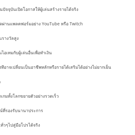
ปัจจุบันเปิดโอกาสให้ผู้เล่นสร้างรายได้จริง
ดสดผ่านแพลตฟอร์มอย่าง YouTube หรือ Twitch
ินรางวัลสูง
ทมกับผู้เล่นอื่นเพื่อทำเงิน
างทีอาจเปลี่ยนเป็นอาชีพหลักหรือรายได้เสริมได้อย่างไม่ยากเย็น
ด
เกมทั้งโลกขยายตัวอย่างรวดเร็ว
กรณ์ที่รองรับนานาประการ
ั่วๆไปสู่มือโปรได้จริง