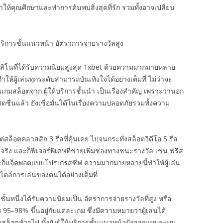
่ทำให้คุณศึกษาและทำการค้นพบสิ่งสุดที่รัก รวมทั้งอาจเปลี่ยน
ิการชั้นแนวหน้า อัตราการจ่ายรางวัลสูง
าสิโนที่ได้รับความนิยมสูงสุด 1xbet ด้วยความมากมายหลาย
ให้ผู้เล่นทุกระดับสามารถบันเทิงใจได้อย่างเต็มที่ ไม่ว่าจะ
นเกมสล็อตจาก ผู้ให้บริการชั้นนำ เป็นเรื่องสำคัญ เพราะว่านอก
ื่นแล้ว ยังเชื่อมั่นได้ในเรื่องความปลอดภัยรวมทั้งความ
่สล็อตคลาสสิก 3 รีลที่คุ้นเคย ไปจนกระทั่งสล็อตวิดีโอ 5 รีล
ิง และก็ฟีเจอร์พิเศษที่ช่วยเพิ่มช่องทางชนะรางวัล เช่น ฟรีส
ละก็แจ็คพอตแบบโปรเกรสซีฟ ความมากมายหลายนี้ทำให้ผู้เล่น
ตล์การเล่นของตนได้อย่างเต็มที่
รชั้นหนึ่งได้รับความนิยมเป็น อัตราการจ่ายรางวัลที่สูง หรือ
 95–98% ขึ้นอยู่กับแต่ละเกม ซึ่งมีความหมายว่าผู้เล่นได้
อตทั่วๆไป ทั้งยังผู้ให้บริการชั้นแนวหน้ายังออกแบบระบบ