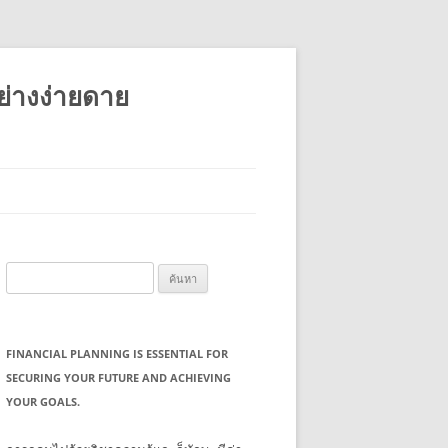
ย่างง่ายดาย
ค้นหา
สำหรับ:
FINANCIAL PLANNING IS ESSENTIAL FOR
SECURING YOUR FUTURE AND ACHIEVING
YOUR GOALS.