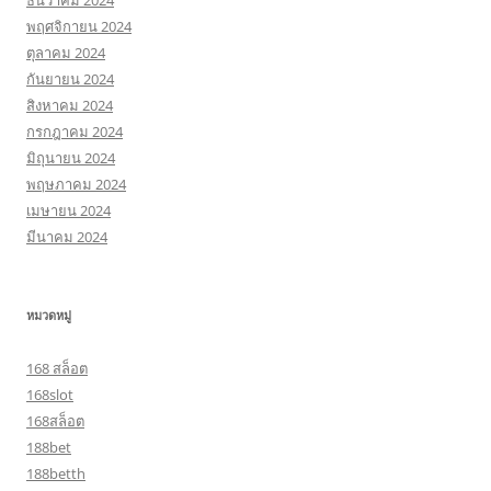
พฤศจิกายน 2024
ตุลาคม 2024
กันยายน 2024
สิงหาคม 2024
กรกฎาคม 2024
มิถุนายน 2024
พฤษภาคม 2024
เมษายน 2024
มีนาคม 2024
หมวดหมู่
168 สล็อต
168slot
168สล็อต
188bet
188betth