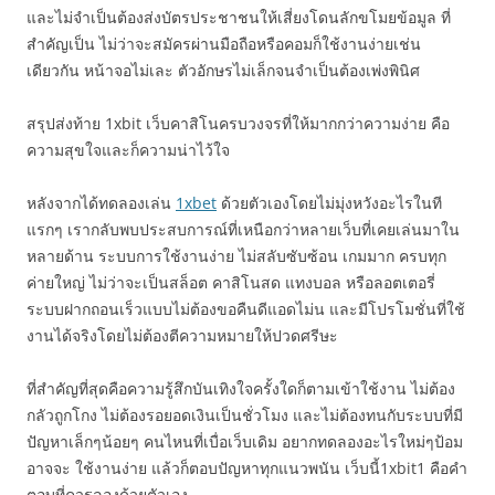
และไม่จำเป็นต้องส่งบัตรประชาชนให้เสี่ยงโดนลักขโมยข้อมูล ที่
สำคัญเป็น ไม่ว่าจะสมัครผ่านมือถือหรือคอมก็ใช้งานง่ายเช่น
เดียวกัน หน้าจอไม่เละ ตัวอักษรไม่เล็กจนจำเป็นต้องเพ่งพินิศ
สรุปส่งท้าย 1xbit เว็บคาสิโนครบวงจรที่ให้มากกว่าความง่าย คือ
ความสุขใจและก็ความน่าไว้ใจ
หลังจากได้ทดลองเล่น
1xbet
ด้วยตัวเองโดยไม่มุ่งหวังอะไรในที
แรกๆ เรากลับพบประสบการณ์ที่เหนือกว่าหลายเว็บที่เคยเล่นมาใน
หลายด้าน ระบบการใช้งานง่าย ไม่สลับซับซ้อน เกมมาก ครบทุก
ค่ายใหญ่ ไม่ว่าจะเป็นสล็อต คาสิโนสด แทงบอล หรือลอตเตอรี่
ระบบฝากถอนเร็วแบบไม่ต้องขอคืนดีแอดไม่น และมีโปรโมชั่นที่ใช้
งานได้จริงโดยไม่ต้องตีความหมายให้ปวดศรีษะ
ที่สำคัญที่สุดคือความรู้สึกบันเทิงใจครั้งใดก็ตามเข้าใช้งาน ไม่ต้อง
กลัวถูกโกง ไม่ต้องรอยอดเงินเป็นชั่วโมง และไม่ต้องทนกับระบบที่มี
ปัญหาเล็กๆน้อยๆ คนไหนที่เบื่อเว็บเดิม อยากทดลองอะไรใหม่ๆป้อม
อาจจะ ใช้งานง่าย แล้วก็ตอบปัญหาทุกแนวพนัน เว็บนี้1xbit1 คือคำ
ตอบที่ควรลองด้วยตัวเอง