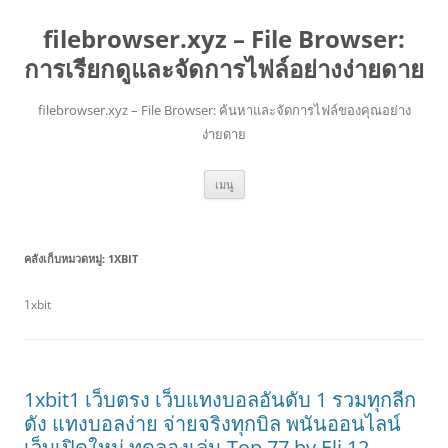
filebrowser.xyz – File Browser:
การเรียกดูและจัดการไฟล์อย่างง่ายดาย
filebrowser.xyz – File Browser: ค้นหาและจัดการไฟล์ของคุณอย่าง
ง่ายดาย
ข้าม
เมนู
ไป
ยัง
เนื้อหา
คลังเก็บหมวดหมู่:
1XBIT
1xbit
1xbit1 เว็บตรง เว็บแทงบอลอันดับ 1 รวมทุกลีก
ดัง แทงบอลง่าย จ่ายจริงทุกบิล พนันออนไลน์
เว็บเปิดใหม่ ทดลองเล่น Top 77 by Eli 12