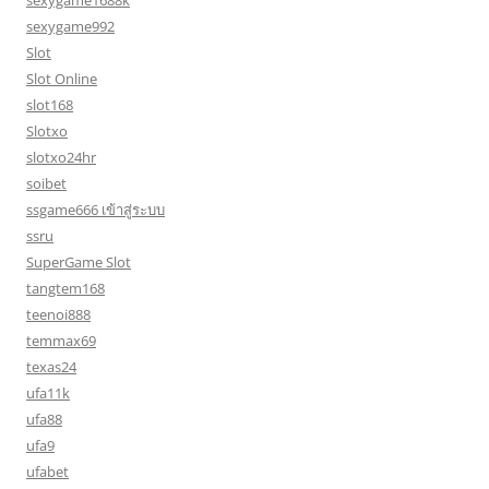
sexygame992
Slot
Slot Online
slot168
Slotxo
slotxo24hr
soibet
ssgame666 เข้าสู่ระบบ
ssru
SuperGame Slot
tangtem168
teenoi888
temmax69
texas24
ufa11k
ufa88
ufa9
ufabet