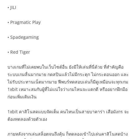
• JILI
• Pragmatic Play
• Spadegaming
• Red Tiger
บางเกมที่ไม่เคยพบในเว็บไซต์อื่น ยังมีให้เล่นที่นี่ด้วย ที่สำคัญคือ
ระบบเกมลื่นมากมาย กดสปินแล้วไม่มีกระตุก ไม่กระดอนออก และ
ไม่รับประทานเน็ตมากมาย ฟีพบร์ทดสอบเล่นก็มีดูเหมือนจะทุกเกม
1xbit เหมาะสมกับผู้ที่ไม่แน่ใจว่าเกมไหนจะแตกดี หรืออยากฝึกมือ
ก่อนเพิ่มเติมเงิน
1xbit คาสิโนสดแบบจัดเต็ม คนไหนเป็นสายบาคาร่า เสือมังกร จะ
ต้องทดลองด้วยตัวเอง
ภายหลังจากเล่นสล็อตจนถึงคุ้น ก็ทดลองเข้าไปเล่นคาสิโนสดบ้าง