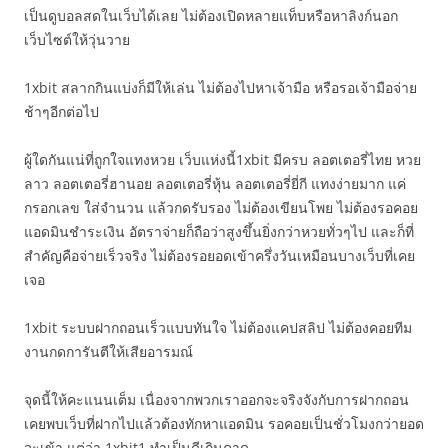
เป็นดูบอลสดในเว็บได้เลย ไม่ต้องเปิดหลายแท็บหรือหาลิงก์นอก
เว็บไซต์ให้วุ่นวาย
1xbit สลากกินแบ่งก็มีให้เล่น ไม่ต้องไปหาเจ้ามือ หรือรอเจ้ามือจ่าย
ช้าๆอีกต่อไป
ผู้ใดกันแน่ที่ถูกใจแทงหวย เว็บแห่งนี้1xbit มีครบ ลอตเตอรี่ไทย หวย
ลาว ลอตเตอรี่ฮานอย ลอตเตอรี่หุ้น ลอตเตอรี่ยี่กี แทงง่ายมาก แค่
กรอกเลข ใส่จำนวน แล้วกดรับรอง ไม่ต้องเขียนโพย ไม่ต้องรอคอย
แอดมินชำระเงิน อัตราจ่ายก็ถือว่าสูงขึ้นยิ่งกว่าหวยทั่วๆไป และก็ที่
สำคัญคือจ่ายเร็วจริง ไม่ต้องรอยอดเข้าครึ่งวันเหมือนบางเว็บที่เคย
เจอ
1xbit ระบบฝากถอนเร็วแบบทันใจ ไม่ต้องแคปสลิป ไม่ต้องคอยทีม
งานกดการันตีให้เสียอารมณ์
จุดนี้ให้คะแนนเต็ม เนื่องจากพวกเราออกจะจริงจังกับการฝากถอน
เคยพบเว็บที่ฝากไปแล้วต้องทักหาแอดมิน รอคอยเป็นชั่วโมงกว่ายอด
จะเข้า แต่ว่า 1xbit1 ทำเป็นดีเกินคาด