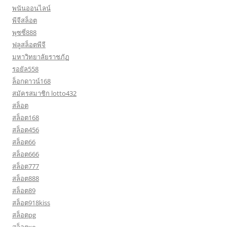
พนันออนไลน์
พีจีสล็อต
พุซซี่888
ฟลูสล็อตพีจี
มหาวิทยาลัยราชภัฏ
รอยัล558
ล็อกดาวน์168
สมัครสมาชิก lotto432
สล็อต
สล็อต168
สล็อต456
สล็อต66
สล็อต666
สล็อต777
สล็อต888
สล็อต89
สล็อต918kiss
สล็อตpg
สล็อตxo