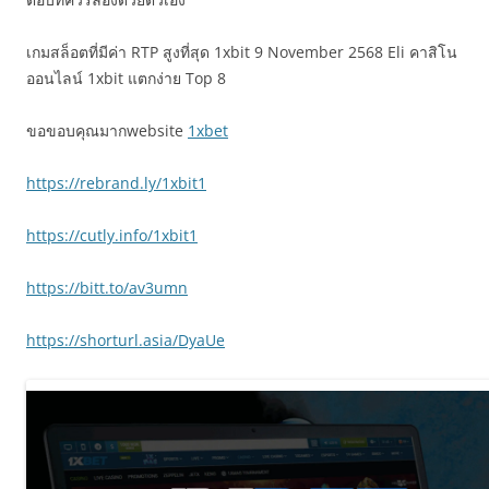
เกมสล็อตที่มีค่า RTP สูงที่สุด 1xbit 9 November 2568 Eli คาสิโน
ออนไลน์ 1xbit แตกง่าย Top 8
ขอขอบคุณมากwebsite
1xbet
https://rebrand.ly/1xbit1
https://cutly.info/1xbit1
https://bitt.to/av3umn
https://shorturl.asia/DyaUe