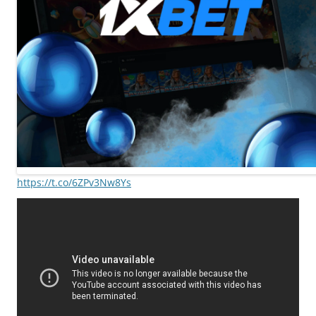
https://t.co/6ZPv3Nw8Ys