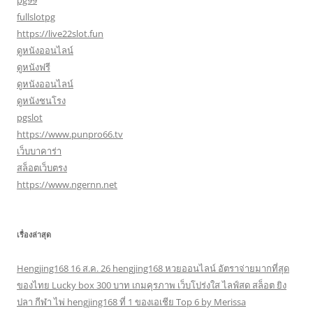
fullslotpg
https://live22slot.fun
ดูหนังออนไลน์
ดูหนังฟรี
ดูหนังออนไลน์
ดูหนังชนโรง
pgslot
https://www.punpro66.tv
เว็บบาคาร่า
สล็อตเว็บตรง
https://www.ngernn.net
เรื่องล่าสุด
Hengjing168 16 ส.ค. 26 hengjing168 หวยออนไลน์ อัตราจ่ายมากที่สุด
ของไทย Lucky box 300 บาท เกมคุรภาพ เว็บโปร่งใส ไลฟ์สด สล็อต ยิง
ปลา กีฬา ไพ่ hengjing168 ที่ 1 ของเอเชีย Top 6 by Merissa