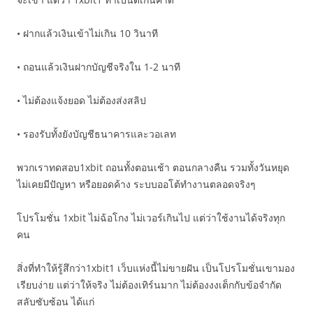
• ฝากแล้วเงินเข้าไม่เกิน 10 วินาที
• ถอนแล้วเงินฝากบัญชีจริงใน 1-2 นาที
• ไม่ต้องแจ้งยอด ไม่ต้องส่งสลิป
• รองรับทั้งยังบัญชีธนาคารและวอเลท
พวกเราทดสอบ1xbit ถอนทั้งตอนเช้า ตอนกลางคืน รวมทั้งวันหยุด
ไม่เคยมีปัญหา หรือยอดค้าง ระบบออโต้ทำงานตลอดจริงๆ
โปรโมชั่น 1xbit ไม่ฉ้อโกง ไม่เวอร์เกินไป แต่ว่าใช้งานได้จริงทุก
คน
สิ่งที่ทำให้รู้สึกว่า1xbit1 เว็บแห่งนี้ไม่ขายฝัน เป็นโปรโมชั่นเขามอง
เรียบง่าย แต่ว่าให้จริง ไม่ต้องเทิร์นมาก ไม่ต้องงงเต็กกับข้อจำกัด
สลับซับซ้อน ได้แก่