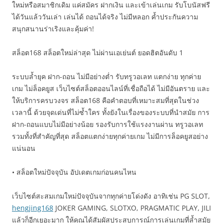
ใหม่หรือสมาชิกเดิม แค่สมัคร ฝากเงิน และเข้าเล่นเกม รับโบนัสฟรี
ได้วันแล้ววันเล่า เล่นได้ ถอนได้จริง ไม่มีหลอก ค้ำประกันความ
สนุกสนานร่าเริงและคุ้มค่า!
สล็อต168 สล็อตใหม่ล่าสุด ไม่ผ่านเอเย่นต์ ยอดฮิตอันดับ 1
ระบบล้ำยุค ฝาก-ถอน ไม่มีอย่างต่ำ รับทรูวอเลท แตกง่าย ทุกค่าย
เกม ไม่ล็อคยูส เว็บไซต์สล็อตออนไลน์ที่เชื่อถือได้ ไม่มีอันตราย และ
ให้บริการครบวงจร สล็อต168 คือคำตอบที่เหมาะสมที่สุดในช่วง
เวลานี้ ด้วยจุดเด่นที่ไม่ซ้ำใคร ทั้งยังในเรื่องของระบบที่นำสมัย การ
ฝาก-ถอนแบบไม่มีอย่างน้อย รองรับการใช้แรงงานผ่าน ทรูวอเลท
รวมทั้งที่สำคัญที่สุด สล็อตแตกง่ายทุกค่ายเกม ไม่มีการล็อคยูสอย่าง
แน่นอน
• สล็อตใหม่ปัจจุบัน อัปเดตเกมก่อนคนไหน
เว็บไซต์สะสมเกมใหม่ปัจจุบันจากทุกค่ายโด่งดัง อาทิเช่น PG SLOT,
hengjing168
JOKER GAMING, SLOTXO, PRAGMATIC PLAY, JILI
แล้วก็อีกเยอะมาก ให้คุณได้สัมผัสประสบการณ์การเล่นเกมที่ล้ำสมัย