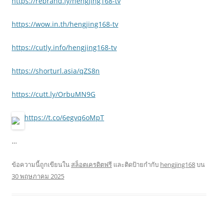
https://rebrand.ly/hengjing168-tv
https://wow.in.th/hengjing168-tv
https://cutly.info/hengjing168-tv
https://shorturl.asia/qZS8n
https://cutt.ly/OrbuMN9G
https://t.co/6egvq6oMpT
…
ข้อความนี้ถูกเขียนใน
สล็อตเครดิตฟรี
และติดป้ายกำกับ
hengjing168
บน
30 พฤษภาคม 2025