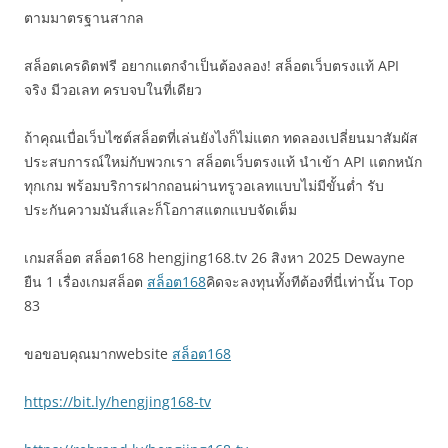
ตามมาตรฐานสากล
สล็อตเครดิตฟรี อยากแตกจำเป็นต้องลอง! สล็อตเว็บตรงแท้ API
จริง มีวอเลท ครบจบในที่เดียว
ถ้าคุณเบื่อเว็บไซต์สล็อตที่เล่นยังไงก็ไม่แตก ทดลองเปลี่ยนมาสัมผัส
ประสบการณ์ใหม่กับพวกเรา สล็อตเว็บตรงแท้ นำเข้า API แตกหนัก
ทุกเกม พร้อมบริการฝากถอนผ่านทรูวอเลทแบบไม่มีขั้นต่ำ รับ
ประกันความมันส์และก็โอกาสแตกแบบจัดเต็ม
เกมสล็อต สล็อต168 hengjing168.tv 26 สิงหา 2025 Dewayne
ยืน 1 เรื่องเกมสล็อต
สล็อต168
คิดจะลงทุนทั้งทีต้องที่นี่เท่านั้น Top
83
ขอขอบคุณมากwebsite
สล็อต168
https://bit.ly/hengjing168-tv