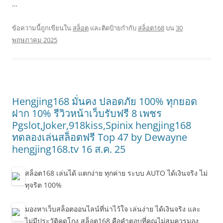
…
ข้อความนี้ถูกเขียนใน
สล็อต
และติดป้ายกำกับ
สล็อต168
บน
30
พฤษภาคม 2025
Hengjing168 มั่นคง ปลอดภัย 100% ทุกยอด
ฝาก 10% รีวิวหน้าเว็บรับฟรี 8 เพชร
Pgslot,Joker,918kiss,Spinix hengjing168
ทดลองเล่นสล็อตฟรี Top 47 by Dewayne
hengjing168.tv 16 ส.ค. 25
สล็อต168 เล่นได้ แตกง่าย ทุกค่าย ระบบ AUTO ได้เงินจริง ไม่
ทุจริต 100%
มองหาเว็บสล็อตออนไลน์ที่น่าไว้ใจ เล่นง่าย ได้เงินจริง และ
ไม่มีประวัติคดโกง สล็อต168 คือคำตอบที่คุณไม่สมควรมอง