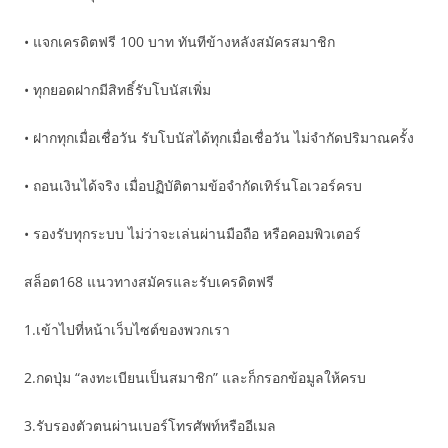
• แจกเครดิตฟรี 100 บาท ทันทีข้างหลังสมัครสมาชิก
• ทุกยอดฝากมีสิทธิ์รับโบนัสเพิ่ม
• ฝากทุกเมื่อเชื่อวัน รับโบนัสได้ทุกเมื่อเชื่อวัน ไม่จำกัดปริมาณครั้ง
• ถอนเงินได้จริง เมื่อปฏิบัติตามข้อจำกัดเทิร์นโอเวอร์ครบ
• รองรับทุกระบบ ไม่ว่าจะเล่นผ่านมือถือ หรือคอมพิวเตอร์
สล็อต168 แนวทางสมัครและรับเครดิตฟรี
1.เข้าไปที่หน้าเว็บไซต์ของพวกเรา
2.กดปุ่ม “ลงทะเบียนเป็นสมาชิก” และก็กรอกข้อมูลให้ครบ
3.รับรองตัวตนผ่านเบอร์โทรศัพท์หรืออีเมล