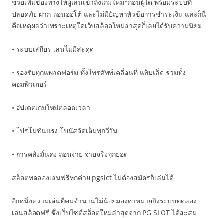
ช่วยเพิ่มช่องทางให้ผู้เล่นเข้าถึงเกมใหม่ๆก่อนผู้ใด พร้อมระบบที่
ปลอดภัย ฝาก-ถอนออโต้ และไม่มีปัญหาหัวข้อการชำระเงิน และก็นี่
คือเหตุผลว่าเพราะเหตุใดเว็บสล็อตใหม่ล่าสุดก็เลยได้รับความนิยม
• ระบบเสถียร เล่นไม่มีสะดุด
• รองรับทุกแพลตฟอร์ม ทั้งโทรศัพท์เคลื่อนที่ แท็บเล็ต รวมทั้ง
คอมพิวเตอร์
• อัปเดตเกมใหม่ตลอดเวลา
• โปรโมชั่นแรง โบนัสจัดเต็มทุกวี่วัน
• การคลังมั่นคง ถอนง่าย จ่ายจริงทุกยอด
สล็อตทดลองเล่นฟรีทุกค่าย pgslot ไม่ต้องสมัครก็เล่นได้
อีกหนึ่งความเด่นที่คนจำนวนไม่น้อยมองหาหมายถึงระบบทดลอง
เล่นสล็อตฟรี ซึ่งเว็บไซต์สล็อตใหม่ล่าสุดจาก PG SLOT ได้สะสม