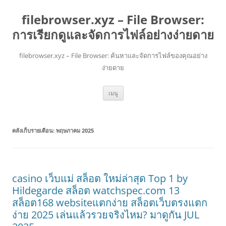
filebrowser.xyz – File Browser:
การเรียกดูและจัดการไฟล์อย่างง่ายดาย
filebrowser.xyz – File Browser: ค้นหาและจัดการไฟล์ของคุณอย่าง
ง่ายดาย
ข้าม
เมนู
ไป
ยัง
เนื้อหา
คลังเก็บรายเดือน:
พฤษภาคม 2025
casino เว็บแม่ สล็อต ใหม่ล่าสุด Top 1 by
Hildegarde สล็อต watchspec.com 13
สล็อต168 websiteแตกง่าย สล็อตเว็บตรงแตก
ง่าย 2025 เล่นแล้วรวยจริงไหม? มาดูกัน JUL