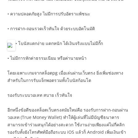
• ความปลอดภัยสูง ไม่มีการปรับอัตราแพ้ชนะ
• การฝาก-ถอนรวดเร็วทันใจ ด้วยระบบอัตโนมัติ
• โบนัสแตกง่าย แตกหนัก ได้เงินจริงแบบไม่มีกั๊ก
• ไม่มีการหักค่าธรรมเนียม หรือค่านายหน้า
โดยเฉพาะเกมจากสล็อตpg เมื่อเล่นผ่านเว็บตรง ยิ่งเพิ่มช่องทาง
สำหรับในการรับแจ็กพอตรวมทั้งโบนัสก้อนโต
รองรับระบบวอเลท สบาย เร็วทันใจ
อีกหนึ่งข้อดีของสล็อตเว็บตรงสมัยใหม่คือ รองรับการฝาก-ถอนผ่าน
วอเลท (True Money Wallet) ทำให้ผู้เล่นที่ไม่มีบัญชีธนาคาร
สามารถเข้าร่วมสนุกได้อย่างสะดวก ใช้งานง่ายเพียงแค่ไม่กี่คลิก
รองรับทั้งยังโทรศัพท์มือถือระบบ iOS แล้วก็ Android เพิ่มเงินเข้า