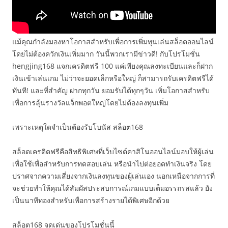
แม้คุณกำลังมองหาโอกาสสำหรับเพื่อการเพิ่มทุนเล่นสล็อตออนไลน์
โดยไม่ต้องควักเงินเพิ่มมาก วันนี้พวกเรามีข่าวดี! กับโปรโมชั่น
hengjing168 แจกเครดิตฟรี 100 แค่เพียงคุณลงทะเบียนและก็ฝาก
เงินเข้าเล่นเกม ไม่ว่าจะยอดเล็กหรือใหญ่ ก็สามารถรับเครดิตฟรีได้
ทันที! และที่สำคัญ ฝากทุกวัน ยอมรับได้ทุกๆวัน เพิ่มโอกาสสำหรับ
เพื่อการลุ้นรางวัลแจ็กพอตใหญ่โดยไม่ต้องลงทุนเพิ่ม
เพราะเหตุใดจำเป็นต้องรับโบนัส สล็อต168
สล็อตเครดิตฟรีคือสิทธิพิเศษที่เว็บไซต์คาสิโนออนไลน์มอบให้ผู้เล่น
เพื่อใช้เพื่อสำหรับการทดสอบเล่น หรือนำไปต่อยอดทำเงินจริง โดย
ปราศจากความเสี่ยงจากเงินลงทุนของผู้เล่นเอง นอกเหนือจากการที่
จะช่วยทำให้คุณได้สัมผัสประสบการณ์เกมแบบเต็มอรรถรสแล้ว ยัง
เป็นนาทีทองสำหรับเพื่อการสร้างรายได้พิเศษอีกด้วย
สล็อต168 จุดเด่นของโปรโมชั่นนี้