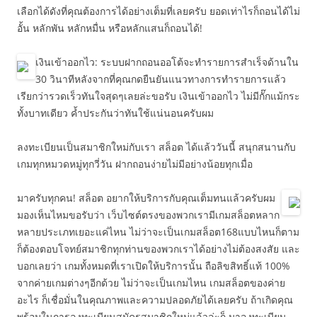
เลือกได้ดังที่คุณต้องการได้อย่างเต็มที่เลยครับ ยอดเท่าไรก็ถอนได้ไม่
อั้น หลักพัน หลักหมื่น หรือหลักแสนก็ถอนได้!
เงินเข้าออกไว: ระบบฝากถอนออโต้จะทำรายการสำเร็จด้านใน
30 วินาทีหลังจากที่คุณกดยืนยันแนวทางการทำรายการแล้ว
เรียกว่ารวดเร็วทันใจสุดๆเลยล่ะขอรับ เงินเข้าออกไว ไม่มีกั๊กแม้กระ
ทั้งบาทเดียว ค้ำประกันว่าทันใช้แน่นอนครับผม
ลงทะเบียนเป็นสมาชิกใหม่กับเรา สล็อต ได้แล้ววันนี้ สนุกสนานกับ
เกมทุกหมวดหมู่ทุกวี่วัน ฝากถอนง่ายไม่มีอย่างน้อยทุกเมื่อ
มาครับทุกคน! สล็อต อยากให้บริการกับคุณเต็มทนแล้วครับผม
มองเห็นไหมขอรับว่า เว็บไซต์ตรงของพวกเรามีเกมสล็อตหลาก
หลายประเภทเยอะแค่ไหน ไม่ว่าจะเป็นเกมสล็อต168แบบไหนก็ตาม
ก็ต้องตอบโจทย์สมาชิกทุกท่านของพวกเราได้อย่างไม่ต้องสงสัย และ
บอกเลยว่า เกมทั้งหมดที่เราเปิดให้บริการนั้น ถือลิขสิทธิ์แท้ 100%
จากค่ายเกมต่างๆอีกด้วย ไม่ว่าจะเป็นเกมไหน เกมสล็อตของค่าย
อะไร ก็เชื่อมั่นในคุณภาพและความปลอดภัยได้เลยครับ ถ้าเกิดคุณ
พร้อมในการลงทะเบียนสมัครสมาชิกใหม่แล้วล่ะก็ มาลงทะเบียน