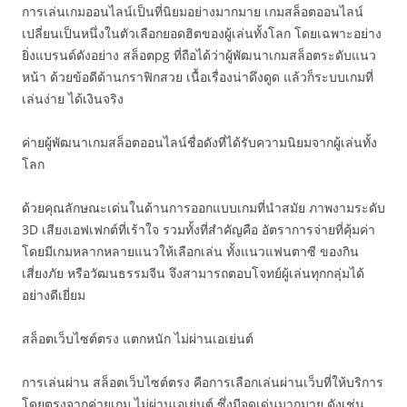
การเล่นเกมออนไลน์เป็นที่นิยมอย่างมากมาย เกมสล็อตออนไลน์
เปลี่ยนเป็นหนึ่งในตัวเลือกยอดฮิตของผู้เล่นทั้งโลก โดยเฉพาะอย่าง
ยิ่งแบรนด์ดังอย่าง สล็อตpg ที่ถือได้ว่าผู้พัฒนาเกมสล็อตระดับแนว
หน้า ด้วยข้อดีด้านกราฟิกสวย เนื้อเรื่องน่าดึงดูด แล้วก็ระบบเกมที่
เล่นง่าย ได้เงินจริง
ค่ายผู้พัฒนาเกมสล็อตออนไลน์ชื่อดังที่ได้รับความนิยมจากผู้เล่นทั้ง
โลก
ด้วยคุณลักษณะเด่นในด้านการออกแบบเกมที่นำสมัย ภาพงามระดับ
3D เสียงเอฟเฟกต์ที่เร้าใจ รวมทั้งที่สำคัญคือ อัตราการจ่ายที่คุ้มค่า
โดยมีเกมหลากหลายแนวให้เลือกเล่น ทั้งแนวแฟนตาซี ของกิน
เสี่ยงภัย หรือวัฒนธรรมจีน จึงสามารถตอบโจทย์ผู้เล่นทุกกลุ่มได้
อย่างดีเยี่ยม
สล็อตเว็บไซต์ตรง แตกหนัก ไม่ผ่านเอเย่นต์
การเล่นผ่าน สล็อตเว็บไซต์ตรง คือการเลือกเล่นผ่านเว็บที่ให้บริการ
โดยตรงจากค่ายเกม ไม่ผ่านเอเย่นต์ ซึ่งมีจุดเด่นมากมาย ดังเช่น