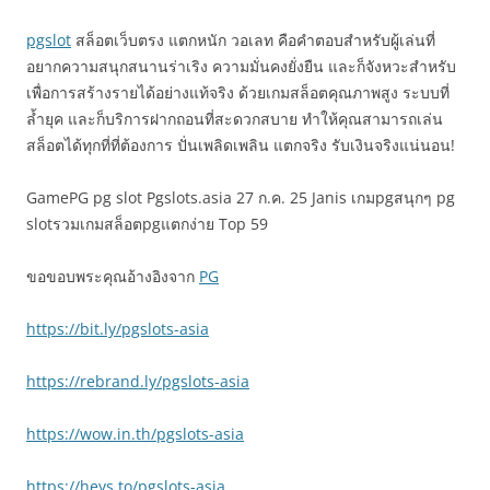
pgslot
สล็อตเว็บตรง แตกหนัก วอเลท คือคำตอบสำหรับผู้เล่นที่
อยากความสนุกสนานร่าเริง ความมั่นคงยั่งยืน และก็จังหวะสำหรับ
เพื่อการสร้างรายได้อย่างแท้จริง ด้วยเกมสล็อตคุณภาพสูง ระบบที่
ล้ำยุค และก็บริการฝากถอนที่สะดวกสบาย ทำให้คุณสามารถเล่น
สล็อตได้ทุกที่ที่ต้องการ ปั่นเพลิดเพลิน แตกจริง รับเงินจริงแน่นอน!
GamePG pg slot Pgslots.asia 27 ก.ค. 25 Janis เกมpgสนุกๆ pg
slotรวมเกมสล็อตpgแตกง่าย Top 59
ขอขอบพระคุณอ้างอิงจาก
PG
https://bit.ly/pgslots-asia
https://rebrand.ly/pgslots-asia
https://wow.in.th/pgslots-asia
https://heys.to/pgslots-asia