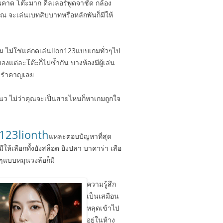
นคาด โต๊ะมาก ดีลเลอร์พูดจาชัด กล้อง
 จะเล่นเบทสิบบาทหรือหลักพันก็มีให้
ร่วม ไม่ใช่แค่กดเล่นlion123แบบเกมทั่วๆไป
งแต่ละโต๊ะก็ไม่ซ้ำกัน บางห้องมีผู้เล่น
่ารำคาญเลย
กแนว ไม่ว่าคุณจะเป็นสายไหนก็หาเกมถูกใจ
123lionth
แหละตอบปัญหาที่สุด
ห้เลือกทั้งยังสล็อต ยิงปลา บาคาร่า เสือ
ๆแบบหมุนวงล้อก็มี
ความรู้สึก
เป็นเสมือน
หลุดเข้าไป
อยู่ในห้าง