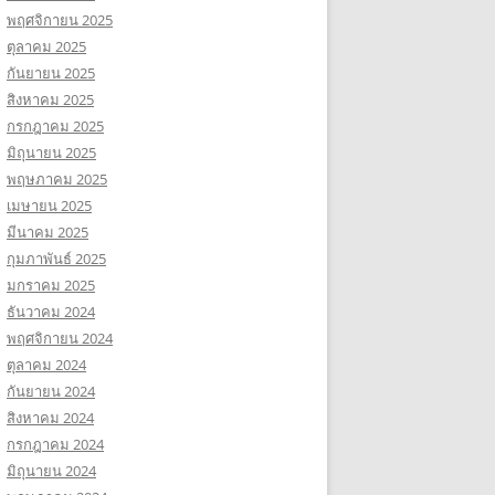
พฤศจิกายน 2025
ตุลาคม 2025
กันยายน 2025
สิงหาคม 2025
กรกฎาคม 2025
มิถุนายน 2025
พฤษภาคม 2025
เมษายน 2025
มีนาคม 2025
กุมภาพันธ์ 2025
มกราคม 2025
ธันวาคม 2024
พฤศจิกายน 2024
ตุลาคม 2024
กันยายน 2024
สิงหาคม 2024
กรกฎาคม 2024
มิถุนายน 2024