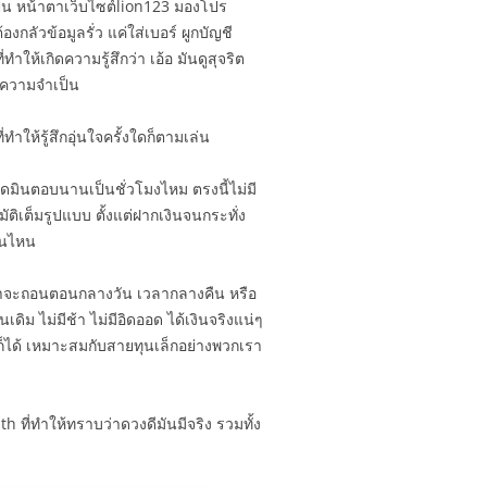
เป็น หน้าตาเว็บไซต์lion123 มองโปร
งกลัวข้อมูลรั่ว แค่ใส่เบอร์ ผูกบัญชี
ำให้เกิดความรู้สึกว่า เอ้อ มันดูสุจริต
นความจำเป็น
ำให้รู้สึกอุ่นใจครั้งใดก็ตามเล่น
ดมินตอบนานเป็นชั่วโมงไหม ตรงนี้ไม่มี
มัติเต็มรูปแบบ ตั้งแต่ฝากเงินจนกระทั่ง
คนไหน
ม่ว่าจะถอนตอนกลางวัน เวลากลางคืน หรือ
ิม ไม่มีช้า ไม่มีอิดออด ได้เงินจริงแน่ๆ
ทก็ได้ เหมาะสมกับสายทุนเล็กอย่างพวกเรา
 ที่ทำให้ทราบว่าดวงดีมันมีจริง รวมทั้ง