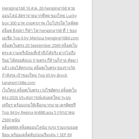
Hengjing168 16 ส.ค. 26 hengjing168 หวย
ออนไลน์ อัตราจ่ายมากที่สุด ของไทย Lucky
box 300 บาท เกมคุรภาพ เว็บโปร่งใส ไลฟ์สด
สล็อต ยิงปลา กีฬา ไพ่ hengjing168 ที่ 1 ของ
เอเชีย Top 6 by Merissa hengjing168d.com
สล็อตเว็บตรง 20 September 2569 สล็อตเว็บ
ตรง ความพรีเมียมที่เข้าถึงได้จริง ฝากไม่ถึง
ร้อย ได้สอยตังแน่ จ่ายตรง กี่ล้านก็จ่าย คัดมา
แล้ว เล่นได้ทุกเกม สล็อตเว็บตรง ของรางวัล
กำลังรอ เจ้าของใหม่ Top 65 by Brock
tangtem168e.com
เว็บใหญ่ สล็อตเว็บตรง เวปไซต์ตรง สล็อตเว็บ
ตรง 2026 ประสบการณ์เล่นยุคใหม่ ระบบ
เสถียร พร้อมเกมให้เลือกมากมาย เครดิตฟรี
Top 94 by Regina Jin888.asia 5 กรกฎาคม
2569 พนัน
สล็อต888 สล็อตออนไลน์มาแรง รวมเกมยอด
นิยม พร้อมเคล็ดลับก่อนเริ่มเล่น 1 SEP 69