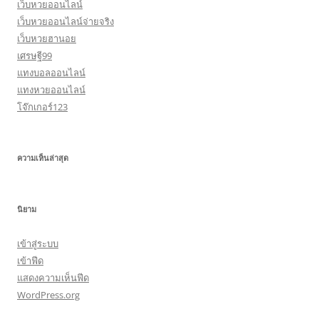
เว็บหวยออนไลน์
เว็บหวยออนไลน์จ่ายจริง
เว็บหวยฮานอย
เศรษฐี99
แทงบอลออนไลน์
แทงหวยออนไลน์
โจ๊กเกอร์123
ความเห็นล่าสุด
นิยาม
เข้าสู่ระบบ
เข้าฟีด
แสดงความเห็นฟีด
WordPress.org