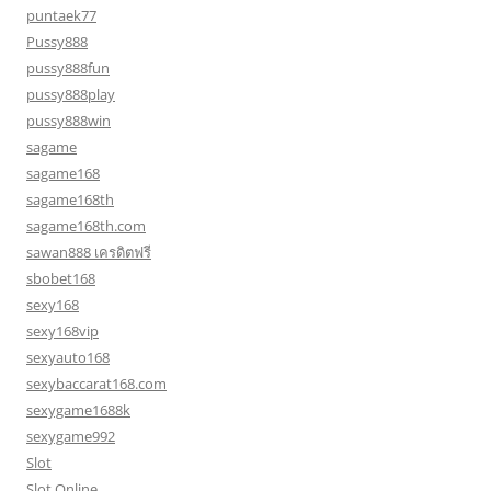
puntaek77
Pussy888
pussy888fun
pussy888play
pussy888win
sagame
sagame168
sagame168th
sagame168th.com
sawan888 เครดิตฟรี
sbobet168
sexy168
sexy168vip
sexyauto168
sexybaccarat168.com
sexygame1688k
sexygame992
Slot
Slot Online