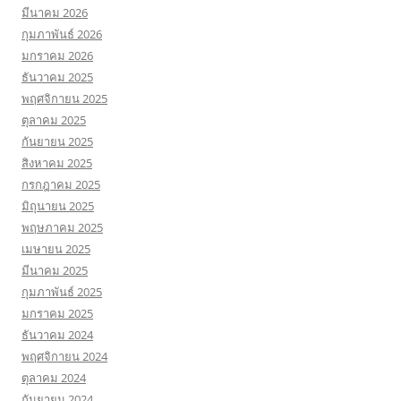
มีนาคม 2026
กุมภาพันธ์ 2026
มกราคม 2026
ธันวาคม 2025
พฤศจิกายน 2025
ตุลาคม 2025
กันยายน 2025
สิงหาคม 2025
กรกฎาคม 2025
มิถุนายน 2025
พฤษภาคม 2025
เมษายน 2025
มีนาคม 2025
กุมภาพันธ์ 2025
มกราคม 2025
ธันวาคม 2024
พฤศจิกายน 2024
ตุลาคม 2024
กันยายน 2024