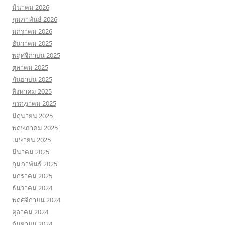
มีนาคม 2026
กุมภาพันธ์ 2026
มกราคม 2026
ธันวาคม 2025
พฤศจิกายน 2025
ตุลาคม 2025
กันยายน 2025
สิงหาคม 2025
กรกฎาคม 2025
มิถุนายน 2025
พฤษภาคม 2025
เมษายน 2025
มีนาคม 2025
กุมภาพันธ์ 2025
มกราคม 2025
ธันวาคม 2024
พฤศจิกายน 2024
ตุลาคม 2024
กันยายน 2024