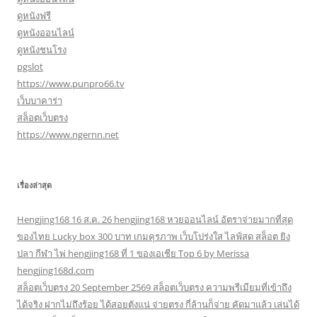
ดูหนังฟรี
ดูหนังออนไลน์
ดูหนังชนโรง
pgslot
https://www.punpro66.tv
เว็บบาคาร่า
สล็อตเว็บตรง
https://www.ngernn.net
เรื่องล่าสุด
Hengjing168 16 ส.ค. 26 hengjing168 หวยออนไลน์ อัตราจ่ายมากที่สุด
ของไทย Lucky box 300 บาท เกมคุรภาพ เว็บโปร่งใส ไลฟ์สด สล็อต ยิง
ปลา กีฬา ไพ่ hengjing168 ที่ 1 ของเอเชีย Top 6 by Merissa
hengjing168d.com
สล็อตเว็บตรง 20 September 2569 สล็อตเว็บตรง ความพรีเมียมที่เข้าถึง
ได้จริง ฝากไม่ถึงร้อย ได้สอยตังแน่ จ่ายตรง กี่ล้านก็จ่าย คัดมาแล้ว เล่นได้