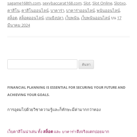
sagame168th.com
,
sexybaccarat168.com
,
Slot
,
Slot Online
,
Slotxo
,
คาสิโน
,
คาสิโนออนไลน์
,
บาคาร่า
,
บาคาร่าออนไลน์
,
พนันออนไลน์
,
สล็อต
,
สล็อตออนไลน์
,
เกมยิงปลา
,
เว็บพนัน
,
เว็บพนันออนไลน์
บน
17
มีนาคม 2024
ค้นหา
สำหรับ:
FINANCIAL PLANNING IS ESSENTIAL FOR SECURING YOUR FUTURE AND
ACHIEVING YOUR GOALS.
การอุดมไปด้วยวิชาความรู้และก็ทักษะมีค่ามากกว่าทอง
เว็บคาสิโนน่าเล่น ทั้ง
สล็อต
และ
บาคาร่า
ตึงจริงแตกบ่อยมาก