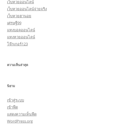
เว็บหวยออนไลน์
เว็บหวยออนไลน์จ่ายจริง
เว็บหวยฮานอย
เศรษฐี99
แทงบอลออนไลน์
แทงหวยออนไลน์
โจ๊กเกอร์123
ความเห็นล่าสุด
นิยาม
เข้าสู่ระบบ
เข้าฟีด
แสดงความเห็นฟีด
WordPress.org