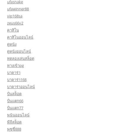
ufasnake
ufawinner88
vip168sa
zeus66v2
คาสิโน
คาสิโนออนไลน์
ดูหนัง
ดูหนังออนไลน์
ทดลองเล่นสล็อต
ทางเข้าpg
บาคาร่า
บาคาร่า168
บาคาร่าออนไลน์
ปั่นสล็อต
ปั่นแตก66
ปั่นแตก77
พนันออนไลน์
พีจีสล็อต
พุซซี่888