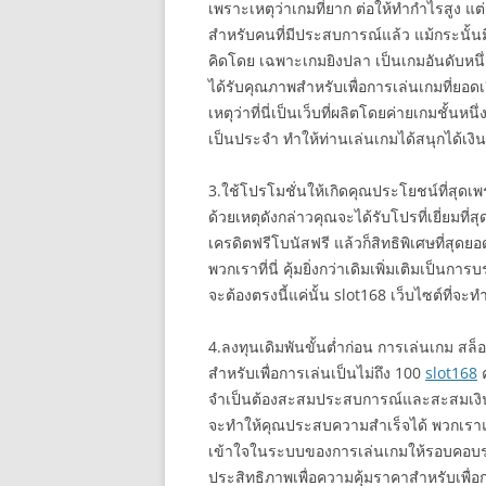
เพราะเหตุว่าเกมที่ยาก ต่อให้ทำกำไรสูง แต
สำหรับคนที่มีประสบการณ์แล้ว แม้กระนั้นมื
คิดโดย เฉพาะเกมยิงปลา เป็นเกมอันดับหนึ่งข
ได้รับคุณภาพสำหรับเพื่อการเล่นเกมที่ยอดเย
เหตุว่าที่นี่เป็นเว็บที่ผลิตโดยค่ายเกมชั้นห
เป็นประจำ ทำให้ท่านเล่นเกมได้สนุกได้เงิน
3.ใช้โปรโมชั่นให้เกิดคุณประโยชน์ที่สุดเ
ด้วยเหตุดังกล่าวคุณจะได้รับโปรที่เยี่ยมที่ส
เครดิตฟรีโบนัสฟรี แล้วก็สิทธิพิเศษที่สุด
พวกเราที่นี่ คุ้มยิ่งกว่าเดิมเพิ่มเติมเป็นกา
จะต้องตรงนี้แค่นั้น slot168 เว็บไซต์ที่จะ
4.ลงทุนเดิมพันขั้นต่ำก่อน การเล่นเกม สล็
สำหรับเพื่อการเล่นเป็นไม่ถึง 100
slot168
ค
จำเป็นต้องสะสมประสบการณ์และสะสมเงินทุน
จะทำให้คุณประสบความสำเร็จได้ พวกเราแนะน
เข้าใจในระบบของการเล่นเกมให้รอบคอบร
ประสิทธิภาพเพื่อความคุ้มราคาสำหรับเพื่อการเ