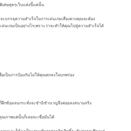
ิเศษสุดๆเว็บแห่งนี้แค่นั้น
คุณจะบรรลุความสำเร็จในการเล่นเกมเสี่ยงดวงคุณจะต้อง
รเล่นเกมเป็นอย่างไรเพราะว่าจะทำให้คุณไปสู่ความสำเร็จได้
พื่อเป็นการป้องกันไม่ให้คุณตกลงใจบกพร่อง
ก็ฝึกซ้อมจนกระทั่งจะชำนิชำนาญจึงค่อยลงสนามจริง
ณภาพแค่นั้นก็เลยจะเชื่อมั่นได้
้นหลามและก็ต้องเป็นเกมแท้จากค่ายลิขสิทธิ์ระดับสากลเพียงแค่