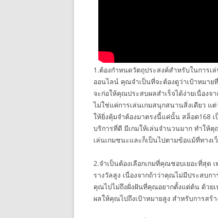
1.ต้องกำหนดวัตถุประสงค์สำหรับในการเล่นเ
ออนไลน์ คุณจำเป็นที่จะต้องดูว่าเป้าหมาย
จะก่อให้คุณประสบผลสำเร็จได้ง่ายเนื่องจากค
ไม่ใช่แค่การเล่นเกมสนุกสนานสิ่งเดียว แต่ว่
ให้ยิ่งคุ้มจำต้องมาตรงนี้แค่นั้น สล็อต168 เป็
บริการที่ดี มีเกมให้เล่นจำนวนมาก ทำให้ค
เล่นเกมชนะและก็เป็นไปตามข้อแม้ที่ทางเว
2.จำเป็นต้องเลือกเกมที่คุณชอบเยอะที่สุด 
รางวัลสูง เนื่องจากถ้าว่าคุณไม่มีประสบก
คุณไปไม่ถึงฝั่งฝันที่คุณอยากตั้งแต่ต้น ด้วย
ผลให้คุณไปถึงเป้าหมายสูง สำหรับการสร้า