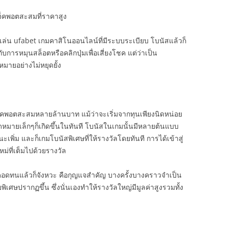
จ็คพอตสะสมที่ราคาสูง
เล่น ufabet เกมคาสิโนออนไลน์ที่มีระบบระเบียบ โบนัสแล้วก็
กับการหมุนสล็อตหรือคลิกปุ่มเพื่อเสี่ยงโชค แต่ว่าเป็น
ายอย่างไม่หยุดยั้ง
มี แจ็คพอตสะสมหลายล้านบาท แม้ว่าจะเริ่มจากทุนเพียงนิดหน่อย
ดหมายเล็กๆก็เกิดขึ้นในทันที โบนัสในเกมนั้นมีหลายต้นแบบ
ะเพิ่ม และก็เกมโบนัสพิเศษที่ให้รางวัลโดยทันที การได้เข้าสู่
ม่ที่เต็มไปด้วยรางวัล
อดทนแล้วก็จังหวะ คือกุญแจสำคัญ บางครั้งบางคราวจำเป็น
เศษปรากฏขึ้น ซึ่งนั่นเองทำให้รางวัลใหญ่มีมูลค่าสูงรวมทั้ง