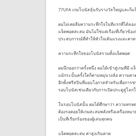
77UFA เกมโบนัสลุ้นรับรางวัลใหญ่และก็แ
ผมไม่เคยลืมความระทึกใจในทีแรกที่ได้ลอง
แจ็คพอตสะสม มันไม่ใช่แค่เรื่องที่เกี่ยวข้อง
ประสบการณ์ที่ทำให้หัวใจเต้นแรงและคาดหม
ความระทึกใจของโบนัสรวมทั้งแจ็คพอต
ผมนึกออกว่าครั้งหนึ่ง ผมได้เข้าสู่เกมที่
แม้กระนั้นครั้งใดก็ตามหมุนวงล้อ ความคา
อีกทั้งฟรีสปินที่มอบโอกาสสำหรับเพื่อการชน
รอบโบนัสเช่นเดียวกับการเปิดประตูสู่โลกให
ในรอบโบนัสนั้น ผมได้ศึกษาว่า ความทรหด
ต้องรอคอยให้เกมสะสมพลังหรือเครื่องหมายพิ
เป็นที่เรียกร้องของผู้เล่นทุกคน
แจ็คพอตสะสม ค่าสูงเกินคาด