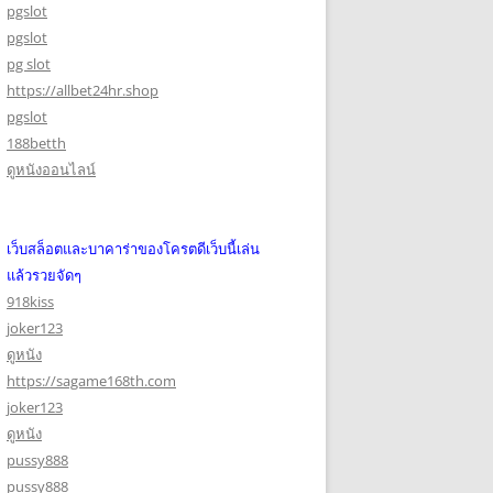
pgslot
pgslot
pg slot
https://allbet24hr.shop
pgslot
188betth
ดูหนังออนไลน์
เว็บสล็อตและบาคาร่าของโครตดีเว็บนี้เล่น
แล้วรวยจัดๆ
918kiss
joker123
ดูหนัง
https://sagame168th.com
joker123
ดูหนัง
pussy888
pussy888