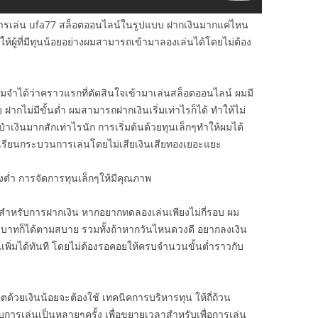
ารเล่น ufa77 สล็อตออนไลน์ในรูปแบบ ฝากเงินมากแค่ไหน
่ทำให้ผู้ที่มีทุนน้อยอย่างผมสามารถเข้ามาลองเล่นได้โดยไม่ต้อง
ด้ ผมจำได้ว่าคราวแรกที่ตัดสินใจเข้ามาเล่นสล็อตออนไลน์ ผมมี
 ฝากไม่มีขั้นต่ำ ผมสามารถฝากเงินเริ่มเท่าไรก็ได้ ทำให้ไม่
๋าเงินมากสักเท่าไรนัก การเริ่มต้นด้วยทุนเล็กๆทำให้ผมได้
รียนกระบวนการเล่นโดยไม่เสียเงินเสียทองเยอะแยะ
่ำ การจัดการทุนเล็กๆให้มีคุณภาพ
นสำหรับการฝากเงิน หากอยากทดลองเล่นเพียงไม่กี่รอบ ผม
บาทก็ได้ตามสบาย รวมทั้งถ้าหากวันไหนดวงดี อยากลงเงิน
นเพิ่มได้ทันที โดยไม่ต้องรอคอยให้ครบจำนวนขั้นต่ำราวกับ
วยเงินน้อยจะต้องใช้ เทคนิคการบริหารทุน ให้ถี่ถ้วน
บการเล่นเป็นหลายๆครั้ง เพื่อขยายเวลาสำหรับเพื่อการเล่น