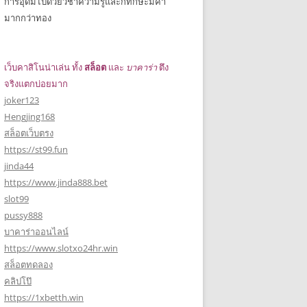
การอุดมไปด้วยวิชาความรู้และก็ทักษะมีค่า
มากกว่าทอง
เว็บคาสิโนน่าเล่น ทั้ง
สล็อต
และ
บาคาร่า
ตึง
จริงแตกบ่อยมาก
joker123
Hengjing168
สล็อตเว็บตรง
https://st99.fun
jinda44
https://www.jinda888.bet
slot99
pussy888
บาคาร่าออนไลน์
https://www.slotxo24hr.win
สล็อตทดลอง
คลิปโป๊
https://1xbetth.win