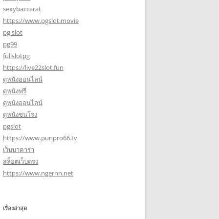
sexybaccarat
https://www.pgslot.movie
pg slot
pg99
fullslotpg
https://live22slot.fun
ดูหนังออนไลน์
ดูหนังฟรี
ดูหนังออนไลน์
ดูหนังชนโรง
pgslot
https://www.punpro66.tv
เว็บบาคาร่า
สล็อตเว็บตรง
https://www.ngernn.net
เรื่องล่าสุด