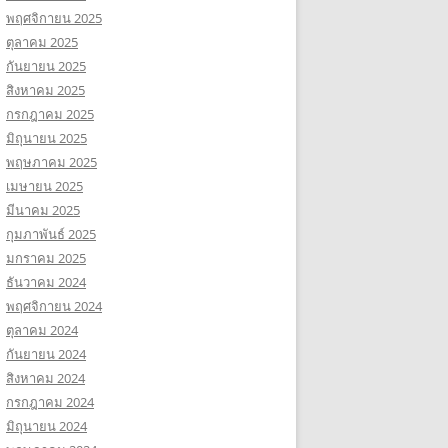
พฤศจิกายน 2025
ตุลาคม 2025
กันยายน 2025
สิงหาคม 2025
กรกฎาคม 2025
มิถุนายน 2025
พฤษภาคม 2025
เมษายน 2025
มีนาคม 2025
กุมภาพันธ์ 2025
มกราคม 2025
ธันวาคม 2024
พฤศจิกายน 2024
ตุลาคม 2024
กันยายน 2024
สิงหาคม 2024
กรกฎาคม 2024
มิถุนายน 2024