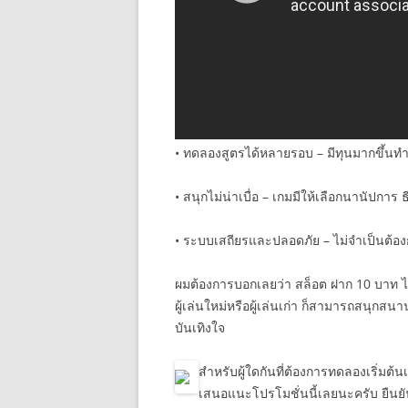
• ทดลองสูตรได้หลายรอบ – มีทุนมากขึ้นท
• สนุกไม่น่าเบื่อ – เกมมีให้เลือกนานัปการ 
• ระบบเสถียรและปลอดภัย – ไม่จำเป็นต้องกลุ
ผมต้องการบอกเลยว่า สล็อต ฝาก 10 บาท ได้ 
ผู้เล่นใหม่หรือผู้เล่นเก่า ก็สามารถสนุกส
บันเทิงใจ
สำหรับผู้ใดกันที่ต้องการทดลองเริ่มต้
เสนอแนะโปรโมชั่นนี้เลยนะครับ ยืนยันว