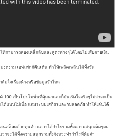
ำให้สามารถลองเคล็ดลับและสูตรต่างๆได้โดยไม่เสียดายเงิน
ธีมงดงาม เอฟเฟกต์ตื่นเต้น ทำให้เพลิดเพลินได้ทั้งวัน
้มใจเรื่องค้างหรือข้อมูลรั่วไหล
100 เป็นโปรโมชั่นที่คุ้มค่าและก็บันเทิงใจจริงๆไม่ว่าจะเป็น
นานได้แบบไม่เบื่อ แถมระบบเสถียรและก็ปลอดภัย ทำให้เล่นได้
นเล่นสล็อตด้วยทุนต่ำ แต่ว่าได้กำไรรวมทั้งความสนุกเต็มๆผม
่าจะได้ทั้งความสนุกรวมทั้งจังหวะทำกำไรที่คุ้มค่า