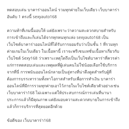
ทดสอบเล่น บาคาร่าออนไลน์ รวมทุกค่ายในเว็บเดียว เว็บบาคาร่า
อันดับ 1 ตรงนี้ sexyauto168
ความท้าที่เกมนี้มอบให้ แต่ยังเพราะว่าความสะดวกสบายสำหรับ
การเข้าถึงและก็เล่นได้จากทุกหนทุกแห่ง sexyauto168 เป็น
เว็บไซต์บาคาร่าออนไลน์ที่ได้รับการยอมรับว่าเป็นชั้น 1 ที่รวมทุก
ค่ายเกมในเว็บเดียว ในเนื้อหานี้ เราจะพรีเซนเทชั่นเนื้อหาเกี่ยวกับ
เว็บไซต์ Sexy168 ว่าเพราะเหตุใดถึงเป็นเว็บไซต์บาคาร่าที่ควรค่า
แก่การทดสอบเล่นและเหตุผลที่ผู้เล่นคนไม่ใช่น้อยเลือกใช้บริการ
จากที่นี่ การพนันออนไลน์กลายเป็นลู่ทางที่น่าดึงดูดสำหรับผู้ที่
ต้องการบรรเทารวมทั้งหาโอกาสสำหรับเพื่อการทำเงิน บาคาร่า
ออนไลน์ที่มีการรวมทุกค่ายเอาไว้ภายในเว็บไซต์เดียวตัวอย่างเช่น
เว็บบาคาร่า168 ไม่เฉพาะแต่ให้ประสบการณ์การเล่นที่นานา
ประการแล้วก็มีคุณภาพ แต่ยังมอบความสะดวกสบายในการเข้าถึง
แล้วก็การบริการที่สุดยอดอีกด้วย
ข้อดีของ เว็บบาคาร่า168