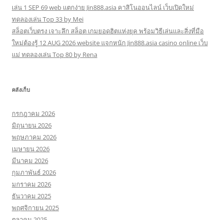
เล่น 1 SEP 69 web แตกง่าย Jin888.asia คาสิโนออนไลน์ เว็บเปิดใหม่
ทดลองเล่น Top 33 by Mei
สล็อตเว็บตรง เจาะลึก สล็อต เกมยอดฮิตแห่งยุค พร้อมวิธีเล่นและสิ่งที่มือ
ใหม่ต้องรู้ 12 AUG 2026 website แจกหนัก Jin888.asia casino online เว็บ
แม่ ทดลองเล่น Top 80 by Rena
คลังเก็บ
กรกฎาคม 2026
มิถุนายน 2026
พฤษภาคม 2026
เมษายน 2026
มีนาคม 2026
กุมภาพันธ์ 2026
มกราคม 2026
ธันวาคม 2025
พฤศจิกายน 2025
ตุลาคม 2025