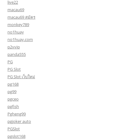
live22
macau69
macau69 สมัคร
monkey789
no1huay
no1huay.com
p2vvip
panda555
PG
PG Slot
PG Slot เว็บใหม่
pg168
pg99
pgceo
pgfish
Pgheng99
pgjoker auto
PGSlot
pgslot168