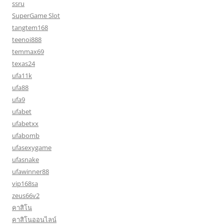
ssru
SuperGame Slot
tangtem168
teenoi888
temmax69
texas24
ufa11k
ufa88
ufa9
ufabet
ufabetxx
ufabomb
ufasexygame
ufasnake
ufawinner88
vip168sa
zeus66v2
คาสิโน
คาสิโนออนไลน์