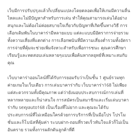
เว็บมีการปรับปรุงแล้วก็เปลี่ยนแปลงโดยตลอดเพื่อให้เกมมีความลื่น
ไหลและไม่มีปัญหาสำหรับการเล่น ทำให้คุณสามารถเล่นได้อย่าง
สนุกและไม่ต้องไม่ค่อยสบายใจเกี่ยวกับปัญหาที่เกิดขึ้นทางวิธี การ
เลือกเดิมพันในบาคาร่ามีหลายแบบ แต่ละแบบมีอัตราการจ่ายรวม
ทั้งความเสี่ยงที่แตกต่าง การเลือกพนันที่มีความเสี่ยงต่ำรวมทั้งอัตรา
การจ่ายที่คุ้มจะช่วยเพิ่มจังหวะสำหรับเพื่อการชนะ คุณควรศึกษา
เรียนรู้และทดสอบเล่นหลายๆแบบเพื่อค้นหากลยุทธ์ที่เหมาะสมกับ
คุณ
เว็บบาคาร่าออนไลน์ที่ได้รับการยอมรับว่าเป็นชั้น 1 ศูนย์รวมทุก
ค่ายเกมในเว็บเดียว การเล่นบาคาร่ากับ เว็บบาคาร่า168 ไม่เพียง
แต่สะดวกรวมทั้งมีคุณภาพ แต่ว่ายังมอบประสบการณ์การเล่นที่
หลากหลายและก็น่าสนใจ การสมัครเป็นสมาชิกและเริ่มเล่นบาคา
ร่ากับ sexyauto168 เป็นเรื่องที่ไม่ยาก และคุณจะได้รับ
ประสบการณ์ที่ไม่เหมือนใครด้วยการบริการที่เป็นมือโปร โปรโม
ชั่นและก็โบนัสที่คุ้มค่า ระบบฝาก-ถอนที่รวดเร็วทันใจแล้วก็ไม่เป็น
อันตราย รวมทั้งการผลักดันลูกค้าที่ดี