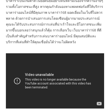
บาคาร่าเป็นเกมคาสิโนยอดนิยมอย่างล้นหลามเนื่องจากความง่ายๆ
รวมทั้งโอกาสชนะที่สูง หากคุณกำลังมองหาแพลตฟอร์มที่ให้บริการ
บาคาร่าออนไลน์ที่มีคุณภาพ บาคาร่า168 ยอดเยี่ยมในเว็บที่ไม่ควร
พลาด ด้วยการนำเสนอการเล่นโดยเซียนผู้มากมายประสบการณ์
คุณจะได้รับประสบการณ์การเล่นที่น่าเร้าใจและมีโอกาสชนะเพิ่ม
มากขึ้นบอกเลยว่าสนุกแล้วก็คุ้ม การเลือกเว็บ เว็บบาคาร่า168 ที่ดี
เป็นสิ่งสำคัญสำหรับการเล่นบาคาร่าออนไลน์ มีคุณสมบัติและ
บริการที่เด่นที่ทำให้คุณเชื่อมั่นได้ว่าจะไม่ผิดหวัง