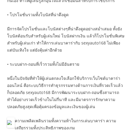
กันเอง ทำให้ผู้เล่นรู้สึกอุ่นใจแล้วก็เชื่อมั่นสำหรับการใช้บริการ
• โปรโมชั่นรวมทั้งโบนัสที่น่าดึงดูด
มีการจัดโปรโมชั่นและโบนัสต่างๆที่น่าดึงดูดอย่างสม่ำเสมอ ทั้งยัง
โบนัสต้อนรับสำหรับผู้เล่นใหม่ โบนัสฝากเงิน แล้วก็โปรโมชั่นพิเศษ
สำหรับผู้เล่นเก่า ทำให้การเล่นบาคาร่ากับ sexyauto168 ไม่เพียง
แต่บันเทิงใจ แต่ยังคุ้มค่าอีกด้วย
• ระบบฝาก-ถอนที่เร็วรวมทั้งไม่มีอันตราย
หนึ่งในปัจจัยที่ทำให้ผู้เล่นตกลงใจเลือกใช้บริการเว็บไซต์บาคาร่า
ออนไลน์ คือระบบวิธีการทำธุรกรรมทางด้านการเงินที่รวดเร็วแล้ว
ก็ปลอดภัย sexyauto168 มีการพัฒนาระบบฝาก-ถอนซึ่งสามารถ
ทำได้อย่างรวดเร็วข้างในไม่กี่นาที และมีมาตรการรักษาความ
ปลอดภัยสูงสุดเพื่อคุ้มครองข้อมูลและเงินของผู้เล่น
ความเพลิดเพลินรวมทั้งความท้าในการเล่นบาคาร่า ความ
เสถียรรวมทั้งประสิทธิภาพของเกม