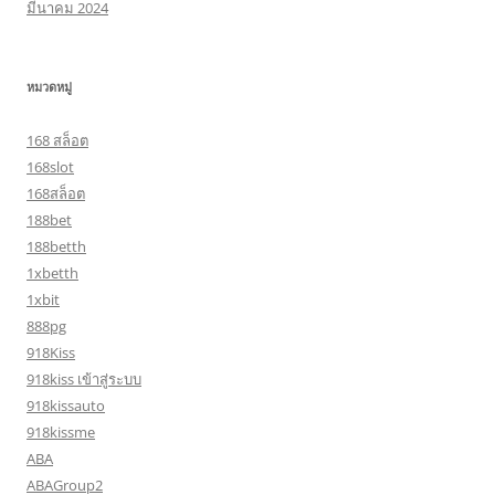
มีนาคม 2024
หมวดหมู่
168 สล็อต
168slot
168สล็อต
188bet
188betth
1xbetth
1xbit
888pg
918Kiss
918kiss เข้าสู่ระบบ
918kissauto
918kissme
ABA
ABAGroup2