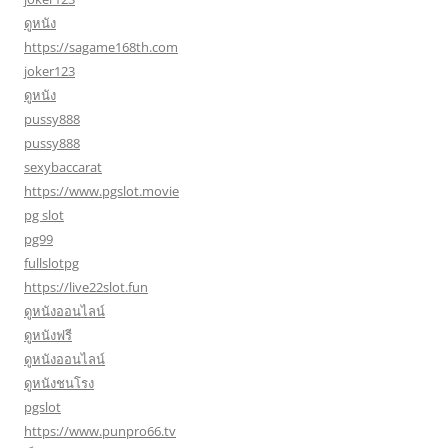
ดูหนัง
https://sagame168th.com
joker123
ดูหนัง
pussy888
pussy888
sexybaccarat
https://www.pgslot.movie
pg slot
pg99
fullslotpg
https://live22slot.fun
ดูหนังออนไลน์
ดูหนังฟรี
ดูหนังออนไลน์
ดูหนังชนโรง
pgslot
https://www.punpro66.tv