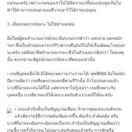
แน่ๆนะครับ เพราะเกมของเราไม่ได้มีความเปลี่ยนแปลงสูงเกินไป
ทำให้สามารถเล่นตามงบที่วางเอาไว้ได้ง่ายแน่นอน
3. เลือกเกมจากจังหวะ ไม่ใช่คำบอกต่อ
มือใหม่ผู้คนจำนวนมากมักจะเลือกเกมจากคำว่า แตกง่าย แตกหนัก
ฯลฯ ซึ่งเป็นคำบอกเล่าจากรีวิวต่างๆซึ่งมันก็ไม่ใช่เรื่องผิดอะไรหรอก
นะครับ แต่มืออาชีพจำนวนมากจะเชื่อในตัวเองมากยิ่งกว่า โดยเหตุ
นั้น พวกเขาจะพิสูจน์เกมจากจังหวะที่พบเองเท่านั้น
• เกมที่บุคคลอื่นได้ มิได้หมายความว่าเราจะได้: พุซซี่888 มือใหม่มัก
มีความคิดว่า เกมที่แตกง่ายแตกดีตามรีวิวนั้น ถ้าไปเล่นตามแล้ว
บางทีก็อาจจะเล่นได้ก็ได้ แต่พวกเขาไม่รู้เลยว่า เกมที่เหมาะกับ
บุคคลอื่น บางทีอาจจะมิได้เหมาะสมกับตัวเราเลยก็ได้นะครับ
• เล่นแล้วบีบคั้นเป็นสัญญาณเตือน: ถ้าหากคุณเล่นเกมสักเกม
แล้วมีความรู้สึกว่ากดดันเพิ่มมากขึ้น ต้องรีบ จำต้องลุ้น หรือ
บางทีก็อาจจะต้องกระตุ้นเบทเป็นประจำนั่นเป็นสัญญาณเตือนว่า
เกมนี้บางครั้งก็อาจจะไม่เหมาะสมกับคุณแล้วครับ การพักหรือ