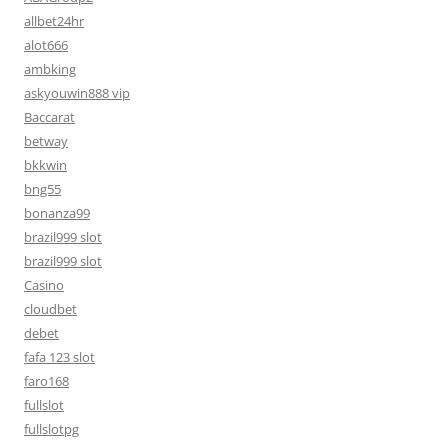
allbet24hr
alot666
ambking
askyouwin888 vip
Baccarat
betway
bkkwin
bng55
bonanza99
brazil999 slot
brazil999 slot
Casino
cloudbet
debet
fafa 123 slot
faro168
fullslot
fullslotpg