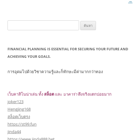
→
ค้นหา
สำหรับ:
FINANCIAL PLANNING IS ESSENTIAL FOR SECURING YOUR FUTURE AND
ACHIEVING YOUR GOALS.
การอุดมไปด้วยวิชาความรู้และก็ทักษะมีค่ามากกว่าทอง
เว็บคาสิโนน่าเล่น ทั้ง
สล็อต
และ
บาคาร่า
ตึงจริงแตกบ่อยมาก
joker123
Hengjing168
สล็อตเว็บตรง
https://st99.fun
jinda44
https://www.jinda888.bet