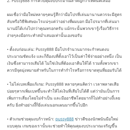
2. Pussy888 การควบคุมงบประมาณสำคัญกว่าเทคนิคเสมอ
ผมเชื่อว่ามือใหม่หลายๆคนรู้สึกว่ามือโปรที่เล่นมานานควรจะมีสูตร
ลับหรือวิธีพิเศษอะไรแน่ๆแต่ว่าอย่างที่ผมบอก มือโปรมากที่เล่นมา
นานมิได้เก่งไปกว่าคุณหรอกครับ แม้กระนั้นพวกเขารู้เรื่องวิธีการ
ง่ายๆลงมือกระทำสม่ำเสมอเท่านั้นเองขอรับ
• ตั้งงบก่อนเล่น: Pussy888 มือโปรจำนวนมากจะกำหนดงบ
ประมาณชัดแจ้ง และก็ถืองบที่ตั้งเอาไว้เป็นค่าใช้จ่ายอย่างหนึ่ง เป็น
เงินซึ่งสามารถเสียได้ ไม่ใช่เงินที่ต้องเอาคืนให้ได้ รวมทั้งพวกเขา
ควรมีจุดมุ่งหมายสำหรับในการทำกำไรหรือการขาดทุนที่ยอมรับได้
• ไม่ไล่เบทเพื่อแก้เกม: Pussy888 หลายๆคนคิดว่า เวลาพลาดเสีย
บ่อยๆหากเพิ่มเบทขึ้นจะทำให้ไล่เงินที่เสียไปได้ดี แต่ว่ามันเป็นการ
เพิ่มการเสี่ยงโดยไม่จำเป็น และมืออาชีพโดยมากก็ไม่ทำอย่างงี้เลย
ครับ ยิ่งทำอย่างงี้ก็ยิ่งเล่นนอกแผนมากขึ้นไปอีก
• ตัวเกมช่วยคุมงบก้าวหน้า:
pussy888
ข่าวดีของนักพนันมือใหม่
แบบคุณ เกมของเรานั้นจะช่วยทำให้คุณคุมงบประมาณเจริญขึ้น