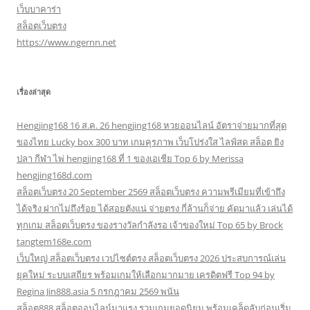
เว็บบาคาร่า
สล็อตเว็บตรง
https://www.ngernn.net
เรื่องล่าสุด
Hengjing168 16 ส.ค. 26 hengjing168 หวยออนไลน์ อัตราจ่ายมากที่สุด
ของไทย Lucky box 300 บาท เกมคุรภาพ เว็บโปร่งใส ไลฟ์สด สล็อต ยิง
ปลา กีฬา ไพ่ hengjing168 ที่ 1 ของเอเชีย Top 6 by Merissa
hengjing168d.com
สล็อตเว็บตรง 20 September 2569 สล็อตเว็บตรง ความพรีเมียมที่เข้าถึง
ได้จริง ฝากไม่ถึงร้อย ได้สอยตังแน่ จ่ายตรง กี่ล้านก็จ่าย คัดมาแล้ว เล่นได้
ทุกเกม สล็อตเว็บตรง ของรางวัลกำลังรอ เจ้าของใหม่ Top 65 by Brock
tangtem168e.com
เว็บใหญ่ สล็อตเว็บตรง เวปไซต์ตรง สล็อตเว็บตรง 2026 ประสบการณ์เล่น
ยุคใหม่ ระบบเสถียร พร้อมเกมให้เลือกมากมาย เครดิตฟรี Top 94 by
Regina Jin888.asia 5 กรกฎาคม 2569 พนัน
สล็อต888 สล็อตออนไลน์มาแรง รวมเกมยอดนิยม พร้อมเคล็ดลับก่อนเริ่ม