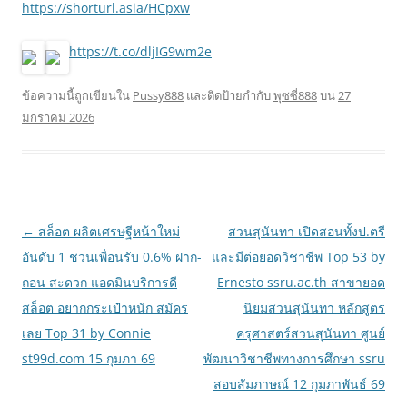
https://shorturl.asia/HCpxw
https://t.co/dljIG9wm2e
ข้อความนี้ถูกเขียนใน
Pussy888
และติดป้ายกำกับ
พุซซี่888
บน
27
มกราคม 2026
เมนู
←
สล็อต ผลิตเศรษฐีหน้าใหม่
สวนสุนันทา เปิดสอนทั้งป.ตรี
นำทาง
อันดับ 1 ชวนเพื่อนรับ 0.6% ฝาก-
และมีต่อยอดวิชาชีพ Top 53 by
เรื่อง
ถอน สะดวก แอดมินบริการดี
Ernesto ssru.ac.th สาขายอด
สล็อต อยากกระเป๋าหนัก สมัคร
นิยมสวนสุนันทา หลักสูตร
เลย Top 31 by Connie
ครุศาสตร์สวนสุนันทา ศูนย์
st99d.com 15 กุมภา 69
พัฒนาวิชาชีพทางการศึกษา ssru
สอบสัมภาษณ์ 12 กุมภาพันธ์ 69