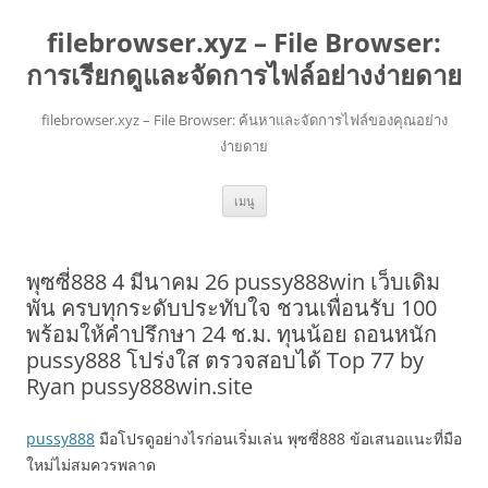
filebrowser.xyz – File Browser:
การเรียกดูและจัดการไฟล์อย่างง่ายดาย
filebrowser.xyz – File Browser: ค้นหาและจัดการไฟล์ของคุณอย่าง
ง่ายดาย
ข้าม
เมนู
ไป
ยัง
เนื้อหา
พุซซี่888 4 มีนาคม 26 pussy888win เว็บเดิม
พัน ครบทุกระดับประทับใจ ชวนเพื่อนรับ 100
พร้อมให้คำปรึกษา 24 ช.ม. ทุนน้อย ถอนหนัก
pussy888 โปร่งใส ตรวจสอบได้ Top 77 by
Ryan pussy888win.site
pussy888
มือโปรดูอย่างไรก่อนเริ่มเล่น พุซซี่888 ข้อเสนอแนะที่มือ
ใหม่ไม่สมควรพลาด