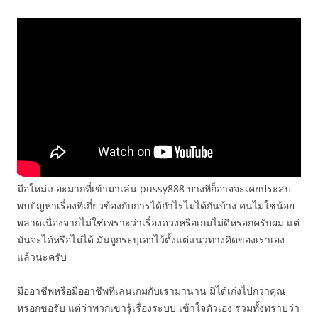
มือใหม่เยอะมากที่เข้ามาเล่น pussy888 บางทีก็อาจจะเคยประสบ
พบปัญหาเรื่องที่เกี่ยวข้องกับการได้กำไรไม่ได้กันบ้าง คนไม่ใช่น้อย
พลาดเนื่องจากไม่ใช่เพราะว่าเรื่องดวงหรือเกมไม่ดีหรอกครับผม แต่
มันจะได้หรือไม่ได้ มันถูกระบุเอาไว้ตั้งแต่แนวทางคิดของเราเอง
แล้วนะครับ
มืออาชีพหรือมืออาชีพที่เล่นเกมกับเรามานาน มิได้เก่งไปกว่าคุณ
หรอกขอรับ แต่ว่าพวกเขารู้เรื่องระบบ เข้าใจตัวเอง รวมทั้งทราบว่า