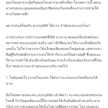
ตอนไหนควรจะสู้หรือตอนไหนควรจะหลีกเลี่ยง ในบทความนี้ ผมจะ
มาเสนอแนะมุมมองของมืออาชีพก่อนเริ่มเล่นที่จะสามารถช่วยให้
ท่านไม่พลาดอีก
อยากเล่นสล็อตกับ pussy888 ได้นาน จำต้องเล่นแบบไหน?
จากประสบการณ์การเล่นพุซซี่888 มานาน ผมมองเห็นนักพนันมา
หลากหลายแบบเลยล่ะขอรับ แต่ว่าสิ่งที่คนเล่นได้นานๆมีเหมือนกัน
เลยนั้น ไม่ใช่ว่าพวกเขาได้แจ็กพอเพียงตแตกใหญ่ตลอด แต่พวกเขา
คือผู้ที่ปรับพฤติกรรมการเล่นให้เข้ากับระบบได้อย่างพอดี ซึ่งคุณเอง
ก็สามารถทำได้เช่นเดียวกันครับผม ส่วนจำเป็นจะต้องเริ่มจากที่ไหน
นั้น? ผมจะมาแนะนำคุณเองนะครับ เลทโก!
1. ไม่ต้องพอใจว่าเกมไหนแตก ให้สนว่าจะเล่นแบบไหนถึงเล่นได้
นาน
มือใหม่หลายๆคนเล่น pussy888 แล้วคิดว่า จะเล่นเกมแตกหนักเกม
ไหนดี ถ้าเกิดคุณคิดแบบนี้ก็อาจส่งผลให้เริ่มต้นผิดแล้วล่ะครับ ควร
เริ่มจากการควบคุมเกมให้เป็นไปตามที่ต้องการก่อน โอกาสแตกจะ