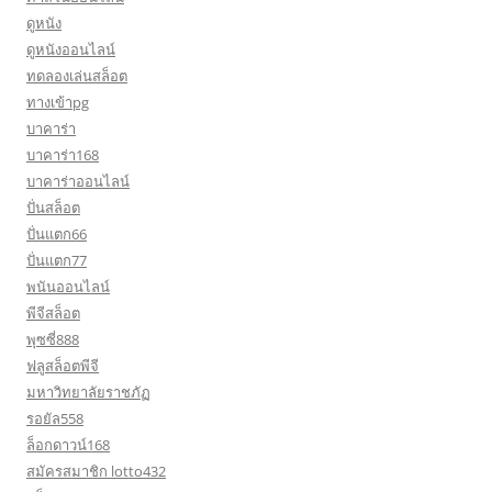
ดูหนัง
ดูหนังออนไลน์
ทดลองเล่นสล็อต
ทางเข้าpg
บาคาร่า
บาคาร่า168
บาคาร่าออนไลน์
ปั่นสล็อต
ปั่นแตก66
ปั่นแตก77
พนันออนไลน์
พีจีสล็อต
พุซซี่888
ฟลูสล็อตพีจี
มหาวิทยาลัยราชภัฏ
รอยัล558
ล็อกดาวน์168
สมัครสมาชิก lotto432