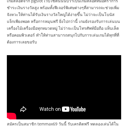
เกมสล็อตจาก pgslot เว็บไซต์นั่นนับว่าเป็นเกมสล็อตที่มีอัตราการ
ชำระเงินรางวัลสูง พร้อมทั้งฟีเจอร์พิเศษต่างๆที่สามารถจะช่วยเพิ่ม
จังหวะให้ท่านได้รับเงินรางวัลใหญ่ได้ง่ายขึ้น ไม่ว่าจะเป็นโบนัส
แจ็กเพียงพอต หรือการหมุนฟรี ยิ่งไปกว่านี้ เกมยังรองรับการเล่นบน
เครื่องไม้เครื่องมือทุกหมวดหมู่ ไม่ว่าจะเป็นโทรศัพท์มือถือ แท็บเล็ต
หรือคอมพิวเตอร์ ทำให้ท่านสามารถสนุกไปกับการเล่นเกมได้ทุกที่ที่
ต้องการเลยขอรับ
สมัครเป็นสมาชิก temmax69 วันนี้ รับเครดิตฟรี ทดลองเล่นได้ใน