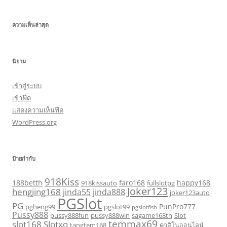
ความเห็นล่าสุด
นิยาม
เข้าสู่ระบบ
เข้าฟีด
แสดงความเห็นฟีด
WordPress.org
ป้ายกำกับ
918Kiss
188betth
faro168
happy168
918kissauto
fullslotpg
Joker123
hengjing168
jinda55
jinda888
joker123auto
PGSlot
PG
PunPro777
pgheng99
pgslot99
pgslotfish
Pussy888
pussy888fun
pussy888win
sagame168th
Slot
temmax69
slot168
Slotxo
tangtem168
คาสิโนออนไลน์