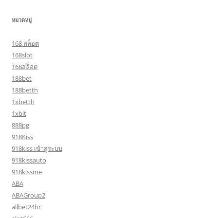
หมวดหมู่
168 สล็อต
168slot
168สล็อต
188bet
188betth
1xbetth
1xbit
888pg
918Kiss
918kiss เข้าสู่ระบบ
918kissauto
918kissme
ABA
ABAGroup2
allbet24hr