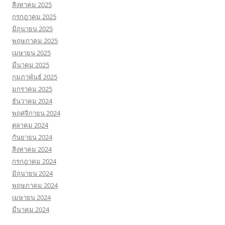
สิงหาคม 2025
กรกฎาคม 2025
มิถุนายน 2025
พฤษภาคม 2025
เมษายน 2025
มีนาคม 2025
กุมภาพันธ์ 2025
มกราคม 2025
ธันวาคม 2024
พฤศจิกายน 2024
ตุลาคม 2024
กันยายน 2024
สิงหาคม 2024
กรกฎาคม 2024
มิถุนายน 2024
พฤษภาคม 2024
เมษายน 2024
มีนาคม 2024