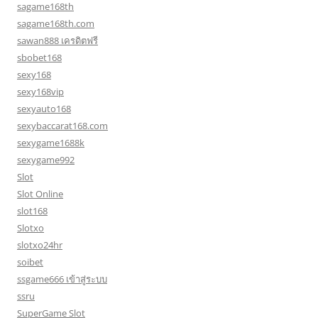
sagame168th
sagame168th.com
sawan888 เครดิตฟรี
sbobet168
sexy168
sexy168vip
sexyauto168
sexybaccarat168.com
sexygame1688k
sexygame992
Slot
Slot Online
slot168
Slotxo
slotxo24hr
soibet
ssgame666 เข้าสู่ระบบ
ssru
SuperGame Slot