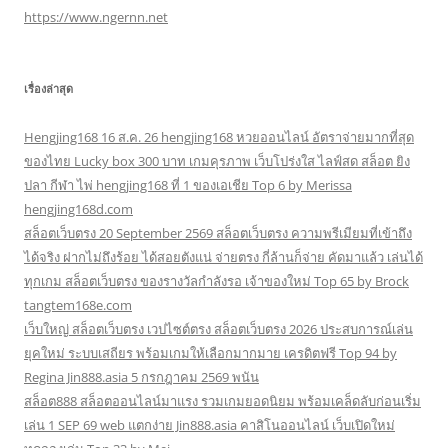
https://www.ngernn.net
เรื่องล่าสุด
Hengjing168 16 ส.ค. 26 hengjing168 หวยออนไลน์ อัตราจ่ายมากที่สุด
ของไทย Lucky box 300 บาท เกมคุรภาพ เว็บโปร่งใส ไลฟ์สด สล็อต ยิง
ปลา กีฬา ไพ่ hengjing168 ที่ 1 ของเอเชีย Top 6 by Merissa
hengjing168d.com
สล็อตเว็บตรง 20 September 2569 สล็อตเว็บตรง ความพรีเมียมที่เข้าถึง
ได้จริง ฝากไม่ถึงร้อย ได้สอยตังแน่ จ่ายตรง กี่ล้านก็จ่าย คัดมาแล้ว เล่นได้
ทุกเกม สล็อตเว็บตรง ของรางวัลกำลังรอ เจ้าของใหม่ Top 65 by Brock
tangtem168e.com
เว็บใหญ่ สล็อตเว็บตรง เวปไซต์ตรง สล็อตเว็บตรง 2026 ประสบการณ์เล่น
ยุคใหม่ ระบบเสถียร พร้อมเกมให้เลือกมากมาย เครดิตฟรี Top 94 by
Regina Jin888.asia 5 กรกฎาคม 2569 พนัน
สล็อต888 สล็อตออนไลน์มาแรง รวมเกมยอดนิยม พร้อมเคล็ดลับก่อนเริ่ม
เล่น 1 SEP 69 web แตกง่าย Jin888.asia คาสิโนออนไลน์ เว็บเปิดใหม่