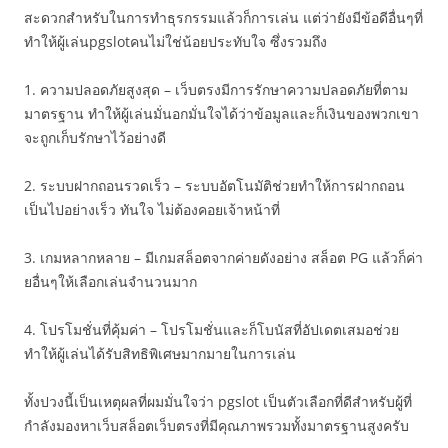
สะดวกสำหรับในการทำธุรกรรมแล้วก็การเล่น แต่ว่ายังมีข้อดีอื่นๆที่
ทำให้ผู้เล่นpgslotคนไม่ใช่น้อยประทับใจ ซึ่งรวมถึง
1. ความปลอดภัยสูงสุด – เว็บตรงมีการรักษาความปลอดภัยที่ตาม
มาตรฐาน ทำให้ผู้เล่นมั่นอกมั่นใจได้ว่าข้อมูลและก็เงินของพวกเขา
จะถูกเก็บรักษาไว้อย่างดี
2. ระบบฝากถอนรวดเร็ว – ระบบอัตโนมัติช่วยทำให้การฝากถอน
เป็นไปอย่างเร็ว ทันใจ ไม่ต้องคอยเจ้าหน้าที่
3. เกมหลากหลาย – มีเกมสล็อตจากค่ายดังอย่าง สล็อต PG แล้วก็ค่า
ยอื่นๆให้เลือกเล่นจำนวนมาก
4. โปรโมชั่นที่คุ้มค่า – โปรโมชั่นและก็โบนัสที่อัปเดตเสมอช่วย
ทำให้ผู้เล่นได้รับสิทธิพิเศษมากมายในการเล่น
ทั้งปวงนี้เป็นเหตุผลที่ผมมั่นใจว่า pgslot เป็นตัวเลือกที่ดีสำหรับผู้ที่
กำลังมองหาเว็บสล็อตเว็บตรงที่มีคุณภาพรวมทั้งมาตรฐานสูงครับ