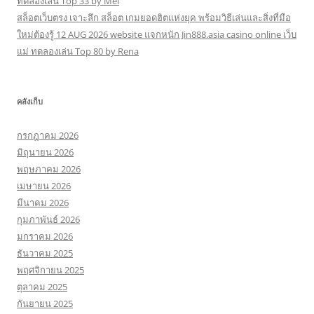
ทดลองเล่น Top 33 by Mei
สล็อตเว็บตรง เจาะลึก สล็อต เกมยอดฮิตแห่งยุค พร้อมวิธีเล่นและสิ่งที่มือ
ใหม่ต้องรู้ 12 AUG 2026 website แจกหนัก Jin888.asia casino online เว็บ
แม่ ทดลองเล่น Top 80 by Rena
คลังเก็บ
กรกฎาคม 2026
มิถุนายน 2026
พฤษภาคม 2026
เมษายน 2026
มีนาคม 2026
กุมภาพันธ์ 2026
มกราคม 2026
ธันวาคม 2025
พฤศจิกายน 2025
ตุลาคม 2025
กันยายน 2025