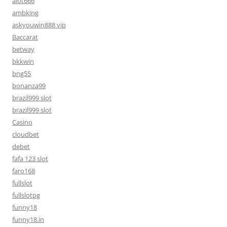
alot666
ambking
askyouwin888 vip
Baccarat
betway
bkkwin
bng55
bonanza99
brazil999 slot
brazil999 slot
Casino
cloudbet
debet
fafa 123 slot
faro168
fullslot
fullslotpg
funny18
funny18.in