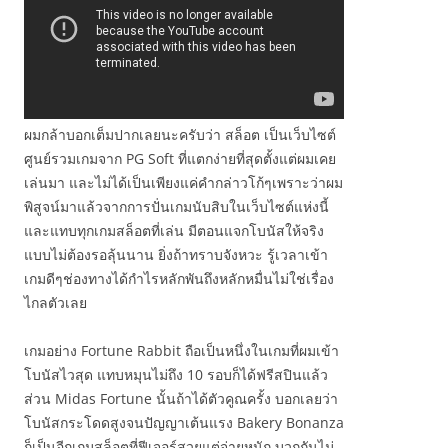
ผมกล้าบอกเต็มปากเลยนะครับว่า สล็อต เป็นเว็บไซต์
ศูนย์รวมเกมจาก PG Soft ที่แตกง่ายที่สุดตั้งแต่ผมเคย
เล่นมา และไม่ได้เป็นเพียงแค่คำกล่าวโก้ๆเพราะว่าผม
พิสูจน์มาแล้วจากการปั่นเกมนับสิบในเว็บไซต์แห่งนี้
และแทบทุกเกมสล็อตที่เล่น มีตอนแจกโบนัสให้จริง
แบบไม่ต้องรอลุ้นนาน ยิ่งถ้าทราบจังหวะ รู้เวลาเข้า
เกมดีๆช่องทางได้กำไรหลักพันถึงหลักหมื่นไม่ใช่เรื่อง
ไกลตัวเลย
เกมอย่าง Fortune Rabbit ถือเป็นหนึ่งในเกมที่ผมเข้า
โบนัสไวสุด แทบหมุนไม่ถึง 10 รอบก็ได้ฟรีสปินแล้ว
ส่วน Midas Fortune นั้นถ้าได้ตัวคูณครั้ง บอกเลยว่า
โบนัสกระโดดสูงจนปัญญาเต้นแรง Bakery Bonanza
ก็เป็นอีกเกมสล็อตที่ฟีเจอร์สวยแต่จ่ายหนัก บวกกันไม่