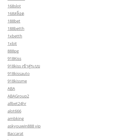
168slot
168สล็อต
188bet
188betth
1xbetth
1xbit
888pg
918Kiss
918kiss เข้าสู่ระบบ
918kissauto
918kissme
ABA
ABAGroup2
allbet24hr
alot666
ambking
askyouwin888 vip
Baccarat