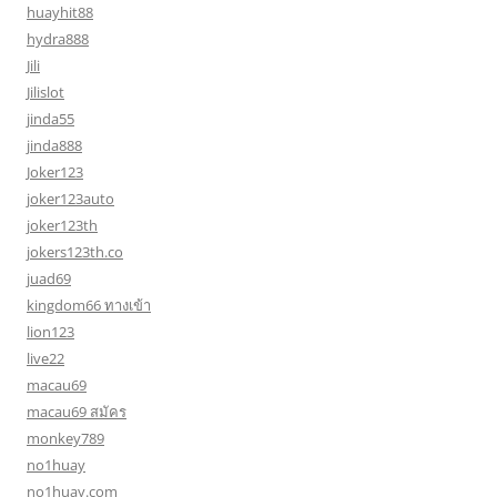
huayhit88
hydra888
Jili
Jilislot
jinda55
jinda888
Joker123
joker123auto
joker123th
jokers123th.co
juad69
kingdom66 ทางเข้า
lion123
live22
macau69
macau69 สมัคร
monkey789
no1huay
no1huay.com