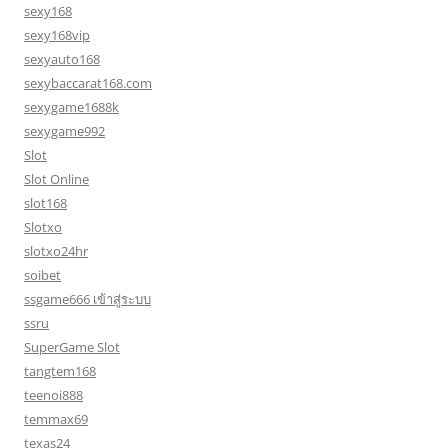
sexy168
sexy168vip
sexyauto168
sexybaccarat168.com
sexygame1688k
sexygame992
Slot
Slot Online
slot168
Slotxo
slotxo24hr
soibet
ssgame666 เข้าสู่ระบบ
ssru
SuperGame Slot
tangtem168
teenoi888
temmax69
texas24