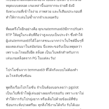
หยุดแบบตลอด เกมเหล่านี้นอกจากจะจ่ายดี ยังมี
จังหวะเกมที่เข้าใจง่าย ภาพสวย และก็เสียงประกอบที่
ทำให้การเล่นไม่ซ้ำจากจำเจเลยครับ
ที่ผมตรึงใจอีกอย่างคือ ทุกเกมtemmax69มีการปรับค่า
RTP ให้อยู่ในระดับที่ถือว่าสูงแบบเป็นประจำ ซึ่งทำให้
ผู้เล่นtemmax69ได้โอกาสชนะมากกว่าเว็บไซต์อื่นๆที่
ผมเคยเล่นมาในสมัยก่อน นี่แหละขอรับเป็นเหตุผลว่า
เพราะอะไรผมถึงยึด สล็อต เป็นเว็บหลักสำหรับการ
เล่นเกมสล็อตจาก PG ในแต่ละวัน!
โปรโมชั่นจาก temmax69 ที่ได้จริงแบบไม่ต้องทำ
อะไรสลับซับซ้อน
พูดถึงเรื่องโปรโมชั่น จำเป็นต้องบอกเลยว่า pgslot
เป็นเว็บที่เข้าใจผู้เล่นอย่างผมจริงๆขอรับ เพราะเขาไม่
ทำให้การรับโปรยุ่งยาก หรือเต็มไปด้วยข้อแม้ที่ซับ
ซ้อนกระทั่งปวดศรีษะ ทุกสิ่งใช้งานได้จริง รับได้เอง