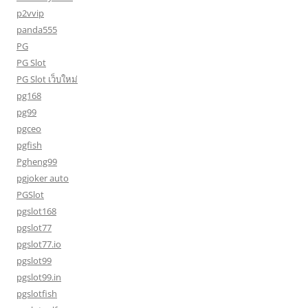
p2vvip
panda555
PG
PG Slot
PG Slot เว็บใหม่
pg168
pg99
pgceo
pgfish
Pgheng99
pgjoker auto
PGSlot
pgslot168
pgslot77
pgslot77.io
pgslot99
pgslot99.in
pgslotfish