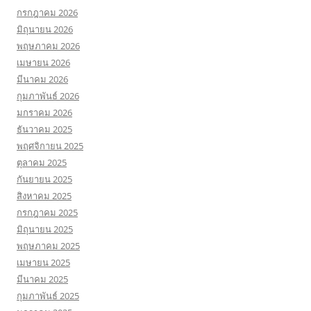
กรกฎาคม 2026
มิถุนายน 2026
พฤษภาคม 2026
เมษายน 2026
มีนาคม 2026
กุมภาพันธ์ 2026
มกราคม 2026
ธันวาคม 2025
พฤศจิกายน 2025
ตุลาคม 2025
กันยายน 2025
สิงหาคม 2025
กรกฎาคม 2025
มิถุนายน 2025
พฤษภาคม 2025
เมษายน 2025
มีนาคม 2025
กุมภาพันธ์ 2025