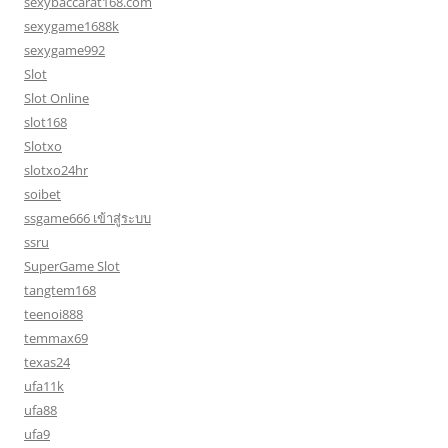
sexybaccarat168.com
sexygame1688k
sexygame992
Slot
Slot Online
slot168
Slotxo
slotxo24hr
soibet
ssgame666 เข้าสู่ระบบ
ssru
SuperGame Slot
tangtem168
teenoi888
temmax69
texas24
ufa11k
ufa88
ufa9