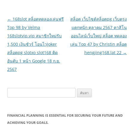
เมนู
←
168slot สล็อตทดลองเล่นฟรี
สล็อต เว็บไซต์สล็อตpg เว็บตรง
นำทาง
Top 98 by Velma
แตกหนัก ตุลาคม 2567 คาสิโน
เรื่อง
168slotvip.vip สมาชิกใหม่รับ
ออนไลน์เว็บใหญ่ สล็อต ทดลอง
1,500 เงินชัวร์ โอนไวJoker
เล่น Top 47 by Christin สล็อต
สล็อตpg slotxo slot168 ติด
hengjing168.lat 22
→
อันดับ 1 หน้า Google 18 ก.ย.
2567
ค้นหา
สำหรับ:
FINANCIAL PLANNING IS ESSENTIAL FOR SECURING YOUR FUTURE AND
ACHIEVING YOUR GOALS.