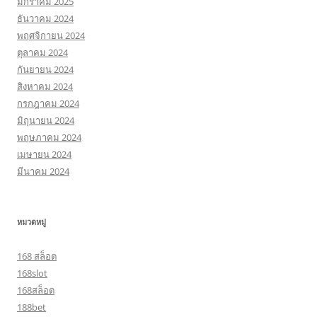
มกราคม 2025
ธันวาคม 2024
พฤศจิกายน 2024
ตุลาคม 2024
กันยายน 2024
สิงหาคม 2024
กรกฎาคม 2024
มิถุนายน 2024
พฤษภาคม 2024
เมษายน 2024
มีนาคม 2024
หมวดหมู่
168 สล็อต
168slot
168สล็อต
188bet