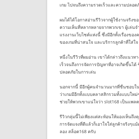
เกม ไปจนถึงความรวดเร็วและความปลอดภ
ผมได้ได้โอกาสอ่านรีวิวจากผู้ใช้งานจริ
ความเห็นที่หลากหลายจากพวกเขา ผู้เล่นจำ
แรงงานเว็บไซต์แห่งนี้ ซึ่งมีอีกทั้งเรื
ของเกมที่น่าสนใจ และบริการลูกค้าที่ใส่ใจ
หนึ่งในรีวิวที่ผมอ่าน เขาได้กล่าวถึงแนวทาง
เร็วจนถึงการจัดการปัญหาที่อาจเกิดขึ้นได้
ปลอดภัยในการเล่น
นอกจากนี้ มีอีกผู้คนจำนวนมากที่ชื่นช
ว่าเกมมีอีกทั้งแบบคลาสสิกรวมทั้งแบบใหม่ๆที่ท
ช่วยให้พวกเขาแน่ใจว่า slot168 เป็นแพลตฟ
รีวิวกลุ่มนี้ไม่เพียงแต่สะท้อนให้มองเห็นถึ
การจัดแจงที่ดีแล้วก็เอาใจใส่ลูกค้าจริงๆแ
ลอง สล็อต168 ครับ