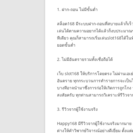
1. ฝาก-ถอน ไม่มีขั้นต่ำ
สล็อต168 มีระบบฝาก-ถอนที่สบายแล้วก็เร
เล่นได้ตามความอยากได้แล้วก็งบประมาณขอ
ทีเดียว คุณก็สามารถเริ่มเล่นslot168ได้ในท
ยอดขั้นต่ำ
2. ไม่มีอันตรายรวมทั้งเชื่อถือได้
เว็บ slot168 ให้บริการโดยตรง ไม่ผ่านเอเย่
อันตราย ทุกกระบวนการทำรายการจะเป็นไป
บางทีอาจนำมาซึ่งการก่อให้เกิดการถูกโกง 
สงสัยครับ ทุกท่านสามารถวิเคราะห์รีวิวจา
3. รีวิวจากผู้ใช้งานจริง
Happy168 มีรีวิวจากผู้ใช้งานจริงมากมาย
ต่างให้คำวิพากษ์วิจารณ์อย่างดีเยี่ยม 