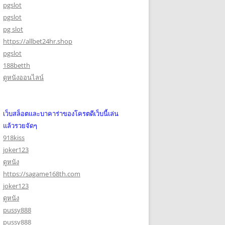
pgslot
pgslot
pg slot
https://allbet24hr.shop
pgslot
188betth
ดูหนังออนไลน์
เว็บสล็อตและบาคาร่าของโครตดีเว็บนี้เล่น
แล้วรวยจัดๆ
918kiss
joker123
ดูหนัง
https://sagame168th.com
joker123
ดูหนัง
pussy888
pussy888