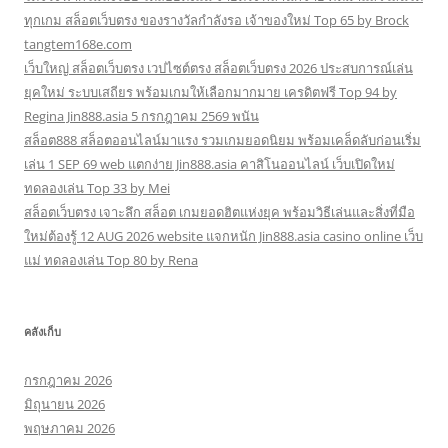
ทุกเกม สล็อตเว็บตรง ของรางวัลกำลังรอ เจ้าของใหม่ Top 65 by Brock
tangtem168e.com
เว็บใหญ่ สล็อตเว็บตรง เวปไซต์ตรง สล็อตเว็บตรง 2026 ประสบการณ์เล่น
ยุคใหม่ ระบบเสถียร พร้อมเกมให้เลือกมากมาย เครดิตฟรี Top 94 by
Regina Jin888.asia 5 กรกฎาคม 2569 พนัน
สล็อต888 สล็อตออนไลน์มาแรง รวมเกมยอดนิยม พร้อมเคล็ดลับก่อนเริ่ม
เล่น 1 SEP 69 web แตกง่าย Jin888.asia คาสิโนออนไลน์ เว็บเปิดใหม่
ทดลองเล่น Top 33 by Mei
สล็อตเว็บตรง เจาะลึก สล็อต เกมยอดฮิตแห่งยุค พร้อมวิธีเล่นและสิ่งที่มือ
ใหม่ต้องรู้ 12 AUG 2026 website แจกหนัก Jin888.asia casino online เว็บ
แม่ ทดลองเล่น Top 80 by Rena
คลังเก็บ
กรกฎาคม 2026
มิถุนายน 2026
พฤษภาคม 2026