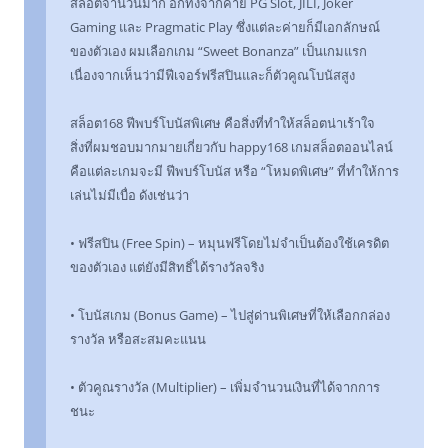
สล็อตจำนวนมาก อีกทั้งจากค่าย PG Slot, JILI, Joker
Gaming และ Pragmatic Play ซึ่งแต่ละค่ายก็มีเอกลักษณ์
ของตัวเอง ผมเลือกเกม “Sweet Bonanza” เป็นเกมแรก
เนื่องจากเห็นว่ามีฟีเจอร์ฟรีสปินและก็ตัวคูณโบนัสสูง
สล็อต168 ฟีพบร์โบนัสพิเศษ คือสิ่งที่ทำให้สล็อตน่าเร้าใจ
สิ่งที่ผมชอบมากมายเกี่ยวกับ happy168 เกมสล็อตออนไลน์
คือแต่ละเกมจะมี ฟีพบร์โบนัส หรือ “โหมดพิเศษ” ที่ทำให้การ
เล่นไม่มีเบื่อ ดังเช่นว่า
• ฟรีสปิน (Free Spin) – หมุนฟรีโดยไม่จำเป็นต้องใช้เครดิต
ของตัวเอง แต่ยังมีสิทธิ์ได้รางวัลจริง
• โบนัสเกม (Bonus Game) – ไปสู่ด่านพิเศษที่ให้เลือกกล่อง
รางวัล หรือสะสมคะแนน
• ตัวคูณรางวัล (Multiplier) – เพิ่มจำนวนเงินที่ได้จากการ
ชนะ