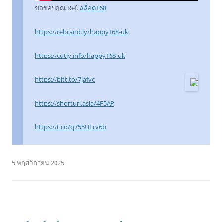
ขอขอบคุณ Ref.
สล็อต168
https://rebrand.ly/happy168-uk
https://cutly.info/happy168-uk
https://bitt.to/7jafvc
https://shorturl.asia/4F5AP
https://t.co/q755ULrv6b
5 พฤศจิกายน 2025