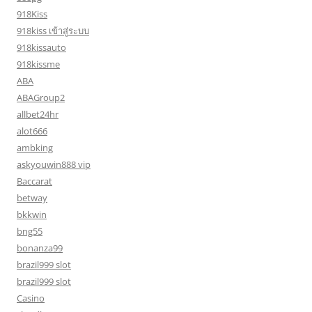
918Kiss
918kiss เข้าสู่ระบบ
918kissauto
918kissme
ABA
ABAGroup2
allbet24hr
alot666
ambking
askyouwin888 vip
Baccarat
betway
bkkwin
bng55
bonanza99
brazil999 slot
brazil999 slot
Casino