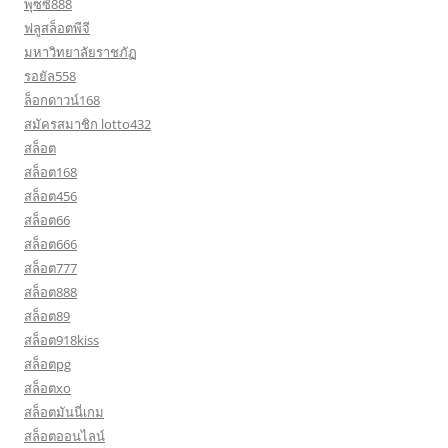
พุซซี่888
ฟลูสล็อตพีจี
มหาวิทยาลัยราชภัฏ
รอยัล558
ล็อกดาวน์168
สมัครสมาชิก lotto432
สล็อต
สล็อต168
สล็อต456
สล็อต66
สล็อต666
สล็อต777
สล็อต888
สล็อต89
สล็อต918kiss
สล็อตpg
สล็อตxo
สล็อตมันนี่เกม
สล็อตออนไลน์