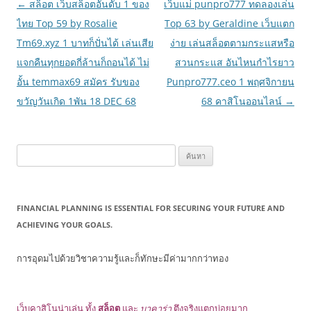
เมนู
←
สล็อต เว็บสล็อตอันดับ 1 ของ
เว็บแม่ punpro777 ทดลองเล่น
นำทาง
ไทย Top 59 by Rosalie
Top 63 by Geraldine เว็บแตก
เรื่อง
Tm69.xyz 1 บาทก็ปั่นได้ เล่นเสีย
ง่าย เล่นสล็อตตามกระแสหรือ
แจกคืนทุกยอดกี่ล้านก็ถอนได้ ไม่
สวนกระแส อันไหนกำไรยาว
อั้น temmax69 สมัคร รับของ
Punpro777.ceo 1 พฤศจิกายน
ขวัญวันเกิด 1พัน 18 DEC 68
68 คาสิโนออนไลน์
→
ค้นหา
สำหรับ:
FINANCIAL PLANNING IS ESSENTIAL FOR SECURING YOUR FUTURE AND
ACHIEVING YOUR GOALS.
การอุดมไปด้วยวิชาความรู้และก็ทักษะมีค่ามากกว่าทอง
เว็บคาสิโนน่าเล่น ทั้ง
สล็อต
และ
บาคาร่า
ตึงจริงแตกบ่อยมาก