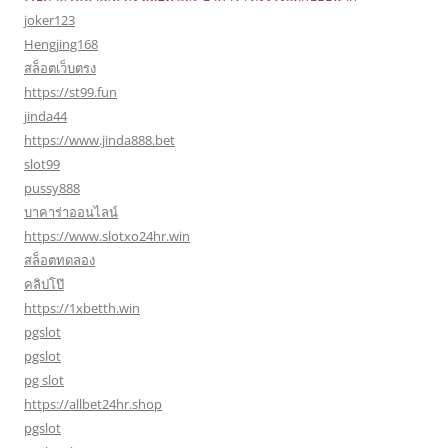
joker123
Hengjing168
สล็อตเว็บตรง
https://st99.fun
jinda44
https://www.jinda888.bet
slot99
pussy888
บาคาร่าออนไลน์
https://www.slotxo24hr.win
สล็อตทดลอง
คลิปโป๊
https://1xbetth.win
pgslot
pgslot
pg slot
https://allbet24hr.shop
pgslot