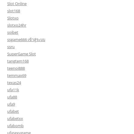
Slot Online
slot168
Slotxo
slotxo24hr
soibet
ssgame666 เข้าสู่ระบบ
ssru
SuperGame Slot
tangtem168
teenoi888
temmax69
texas24
ufa11k
ufa88
ufa9
ufabet
ufabetxx
ufabomb
ufasexygame