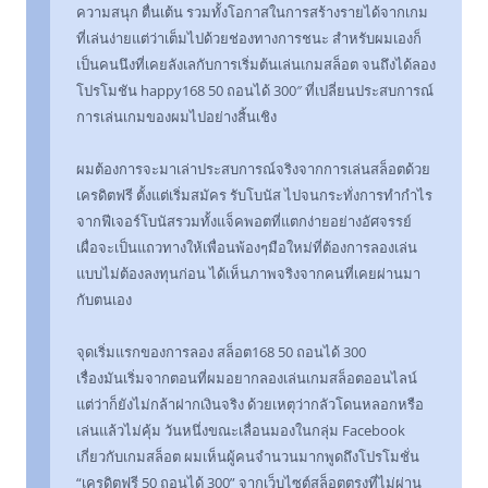
ความสนุก ตื่นเต้น รวมทั้งโอกาสในการสร้างรายได้จากเกม
ที่เล่นง่ายแต่ว่าเต็มไปด้วยช่องทางการชนะ สำหรับผมเองก็
เป็นคนนึงที่เคยลังเลกับการเริ่มต้นเล่นเกมสล็อต จนถึงได้ลอง
โปรโมชัน happy168 50 ถอนได้ 300″ ที่เปลี่ยนประสบการณ์
การเล่นเกมของผมไปอย่างสิ้นเชิง
ผมต้องการจะมาเล่าประสบการณ์จริงจากการเล่นสล็อตด้วย
เครดิตฟรี ตั้งแต่เริ่มสมัคร รับโบนัส ไปจนกระทั่งการทำกำไร
จากฟีเจอร์โบนัสรวมทั้งแจ็คพอตที่แตกง่ายอย่างอัศจรรย์
เผื่อจะเป็นแถวทางให้เพื่อนพ้องๆมือใหม่ที่ต้องการลองเล่น
แบบไม่ต้องลงทุนก่อน ได้เห็นภาพจริงจากคนที่เคยผ่านมา
กับตนเอง
จุดเริ่มแรกของการลอง สล็อต168 50 ถอนได้ 300
เรื่องมันเริ่มจากตอนที่ผมอยากลองเล่นเกมสล็อตออนไลน์
แต่ว่าก็ยังไม่กล้าฝากเงินจริง ด้วยเหตุว่ากลัวโดนหลอกหรือ
เล่นแล้วไม่คุ้ม วันหนึ่งขณะเลื่อนมองในกลุ่ม Facebook
เกี่ยวกับเกมสล็อต ผมเห็นผู้คนจำนวนมากพูดถึงโปรโมชั่น
“เครดิตฟรี 50 ถอนได้ 300” จากเว็บไซต์สล็อตตรงที่ไม่ผ่าน