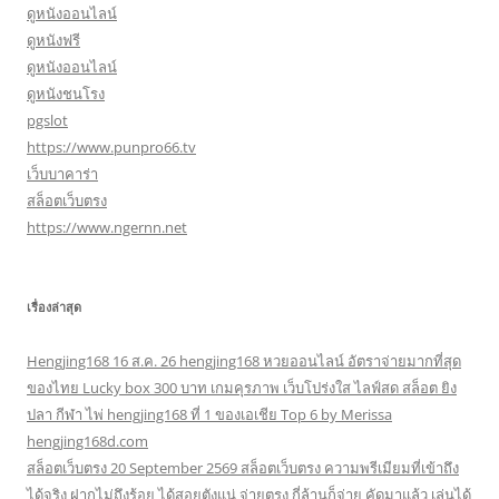
ดูหนังออนไลน์
ดูหนังฟรี
ดูหนังออนไลน์
ดูหนังชนโรง
pgslot
https://www.punpro66.tv
เว็บบาคาร่า
สล็อตเว็บตรง
https://www.ngernn.net
เรื่องล่าสุด
Hengjing168 16 ส.ค. 26 hengjing168 หวยออนไลน์ อัตราจ่ายมากที่สุด
ของไทย Lucky box 300 บาท เกมคุรภาพ เว็บโปร่งใส ไลฟ์สด สล็อต ยิง
ปลา กีฬา ไพ่ hengjing168 ที่ 1 ของเอเชีย Top 6 by Merissa
hengjing168d.com
สล็อตเว็บตรง 20 September 2569 สล็อตเว็บตรง ความพรีเมียมที่เข้าถึง
ได้จริง ฝากไม่ถึงร้อย ได้สอยตังแน่ จ่ายตรง กี่ล้านก็จ่าย คัดมาแล้ว เล่นได้