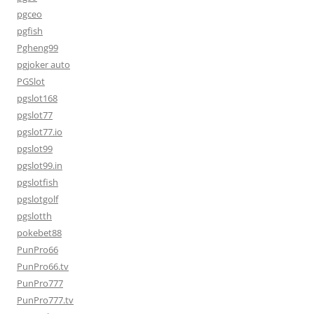
pgceo
pgfish
Pgheng99
pgjoker auto
PGSlot
pgslot168
pgslot77
pgslot77.io
pgslot99
pgslot99.in
pgslotfish
pgslotgolf
pgslotth
pokebet88
PunPro66
PunPro66.tv
PunPro777
PunPro777.tv