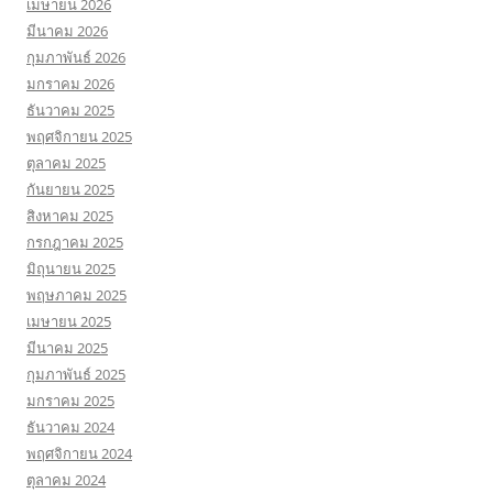
เมษายน 2026
มีนาคม 2026
กุมภาพันธ์ 2026
มกราคม 2026
ธันวาคม 2025
พฤศจิกายน 2025
ตุลาคม 2025
กันยายน 2025
สิงหาคม 2025
กรกฎาคม 2025
มิถุนายน 2025
พฤษภาคม 2025
เมษายน 2025
มีนาคม 2025
กุมภาพันธ์ 2025
มกราคม 2025
ธันวาคม 2024
พฤศจิกายน 2024
ตุลาคม 2024