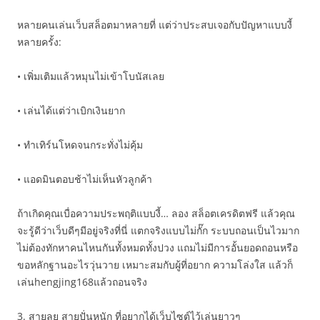
หลายคนเล่นเว็บสล็อตมาหลายที่ แต่ว่าประสบเจอกับปัญหาแบบงี้
หลายครั้ง:
• เพิ่มเติมแล้วหมุนไม่เข้าโบนัสเลย
• เล่นได้แต่ว่าเบิกเงินยาก
• ทำเทิร์นโหดจนกระทั่งไม่คุ้ม
• แอดมินตอบช้าไม่เห็นหัวลูกค้า
ถ้าเกิดคุณเบื่อความประพฤติแบบงี้… ลอง สล็อตเครดิตฟรี แล้วคุณ
จะรู้ดีว่าเว็บดีๆมีอยู่จริงที่นี่ แตกจริงแบบไม่กั๊ก ระบบถอนเป็นไวมาก
ไม่ต้องทักหาคนไหนกันทั้งหมดทั้งปวง แถมไม่มีการอั้นยอดถอนหรือ
ขอหลักฐานอะไรวุ่นวาย เหมาะสมกับผู้ที่อยาก ความโล่งใส แล้วก็
เล่นhengjing168แล้วถอนจริง
3. สายลุย สายปั่นหนัก ที่อยากได้เว็บไซต์ไว้เล่นยาวๆ