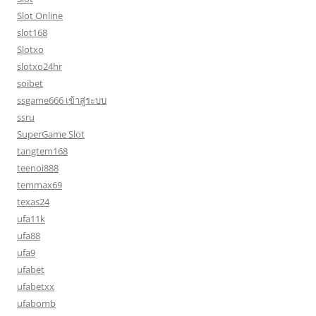
Slot Online
slot168
Slotxo
slotxo24hr
soibet
ssgame666 เข้าสู่ระบบ
ssru
SuperGame Slot
tangtem168
teenoi888
temmax69
texas24
ufa11k
ufa88
ufa9
ufabet
ufabetxx
ufabomb