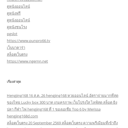
ดูหนังออนไลน์
ดูหนังฟรี
ดูหนังออนไลน์
ดูหนังชนโรง
pgslot
https://www.punpro66.tv
เว็บบาคาร่า
สล็อตเว็บตรง
https://www.ngernn.net
เรื่องล่าสุด
Hengjing168 16 ส.ค. 26 hengjing168 หวยออนไลน์ อัตราจ่ายมากที่สุด
ของไทย Lucky box 300 บาท เกมคุรภาพ เว็บโปร่งใส ไลฟ์สด สล็อต ยิง
ปลา กีฬา ไพ่ hengjing168 ที่ 1 ของเอเชีย Top 6 by Merissa
hengjing168d.com
สล็อตเว็บตรง 20 September 2569 สล็อตเว็บตรง ความพรีเมียมที่เข้าถึง