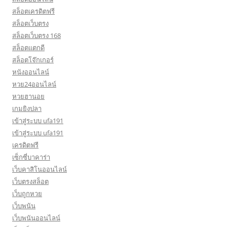
สล็อตเครดิตฟรี
สล็อตเว็บตรง
สล็อตเว็บตรง 168
สล็อตแตกดี
สล็อตโจ๊กเกอร์
หนังออนไลน์
หวย24ออนไลน์
หวยฮานอย
เกมยิงปลา
เข้าสู่ระบบ ufa191
เข้าสู่ระบบ ufa191
เครดิตฟรี
เซ็กซี่บาคาร่า
เว็บคาสิโนออนไลน์
เว็บตรงสล็อต
เว็บถูกหวย
เว็บพนัน
เว็บพนันออนไลน์