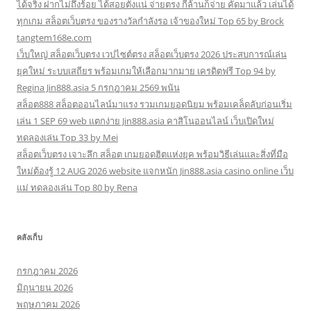
ได้จริง ฝากไม่ถึงร้อย ได้สอยตังแน่ จ่ายตรง กี่ล้านก็จ่าย คัดมาแล้ว เล่นได้
ทุกเกม สล็อตเว็บตรง ของรางวัลกำลังรอ เจ้าของใหม่ Top 65 by Brock
tangtem168e.com
เว็บใหญ่ สล็อตเว็บตรง เวปไซต์ตรง สล็อตเว็บตรง 2026 ประสบการณ์เล่น
ยุคใหม่ ระบบเสถียร พร้อมเกมให้เลือกมากมาย เครดิตฟรี Top 94 by
Regina Jin888.asia 5 กรกฎาคม 2569 พนัน
สล็อต888 สล็อตออนไลน์มาแรง รวมเกมยอดนิยม พร้อมเคล็ดลับก่อนเริ่ม
เล่น 1 SEP 69 web แตกง่าย Jin888.asia คาสิโนออนไลน์ เว็บเปิดใหม่
ทดลองเล่น Top 33 by Mei
สล็อตเว็บตรง เจาะลึก สล็อต เกมยอดฮิตแห่งยุค พร้อมวิธีเล่นและสิ่งที่มือ
ใหม่ต้องรู้ 12 AUG 2026 website แจกหนัก Jin888.asia casino online เว็บ
แม่ ทดลองเล่น Top 80 by Rena
คลังเก็บ
กรกฎาคม 2026
มิถุนายน 2026
พฤษภาคม 2026