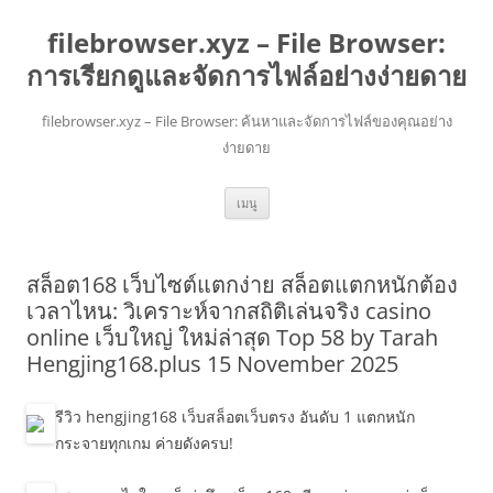
filebrowser.xyz – File Browser:
การเรียกดูและจัดการไฟล์อย่างง่ายดาย
filebrowser.xyz – File Browser: ค้นหาและจัดการไฟล์ของคุณอย่าง
ง่ายดาย
ข้าม
เมนู
ไป
ยัง
เนื้อหา
สล็อต168 เว็บไซต์แตกง่าย สล็อตแตกหนักต้อง
เวลาไหน: วิเคราะห์จากสถิติเล่นจริง casino
online เว็บใหญ่ ใหม่ล่าสุด Top 58 by Tarah
Hengjing168.plus 15 November 2025
รีวิว hengjing168 เว็บสล็อตเว็บตรง อันดับ 1 แตกหนัก
กระจายทุกเกม ค่ายดังครบ!