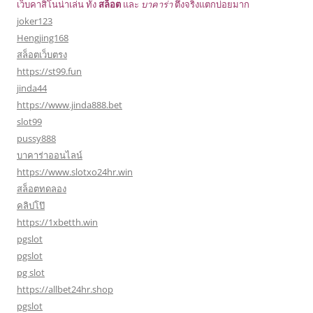
เว็บคาสิโนน่าเล่น ทั้ง
สล็อต
และ
บาคาร่า
ตึงจริงแตกบ่อยมาก
joker123
Hengjing168
สล็อตเว็บตรง
https://st99.fun
jinda44
https://www.jinda888.bet
slot99
pussy888
บาคาร่าออนไลน์
https://www.slotxo24hr.win
สล็อตทดลอง
คลิปโป๊
https://1xbetth.win
pgslot
pgslot
pg slot
https://allbet24hr.shop
pgslot