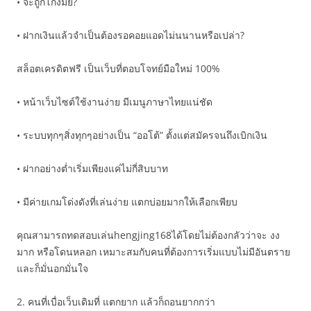
• จะถูกโกงมั้ย?
• ฝากเงินแล้วจำเป็นต้องรอคอยแอดไม่นนานหรือเปล่า?
สล็อตเครดิตฟรี เป็นเว็บที่ตอบโจทย์มือใหม่ 100%
• หน้าเว็บไซต์ใช้งานง่าย มีเมนูภาษาไทยแน่ชัด
• ระบบทุกๆสิ่งทุกๆอย่างเป็น “ออโต้” ตั้งแต่สมัครจนถึงเบิกเงิน
• ฝากอย่างต่ำเริ่มเพียงแค่ไม่กี่สิบบาท
• มีค่ายเกมโด่งดังที่เล่นง่าย แตกบ่อยมากให้เลือกเพียบ
คุณสามารถทดสอบเล่นhengjing168ได้โดยไม่ต้องกลัวว่าจะ งง
มาก หรือโดนหลอก เหมาะสมกับคนที่ต้องการเริ่มแบบไม่มีอันตราย
และก็มั่นอกมั่นใจ
2. คนที่เบื่อเว็บเดิมที่ แตกยาก แล้วก็ถอนยากกว่า