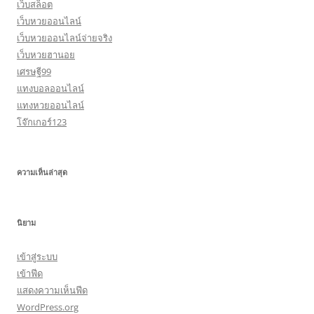
เว็บสล็อต
เว็บหวยออนไลน์
เว็บหวยออนไลน์จ่ายจริง
เว็บหวยฮานอย
เศรษฐี99
แทงบอลออนไลน์
แทงหวยออนไลน์
โจ๊กเกอร์123
ความเห็นล่าสุด
นิยาม
เข้าสู่ระบบ
เข้าฟีด
แสดงความเห็นฟีด
WordPress.org