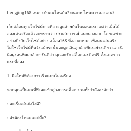
hengjing168 เหมาะกับคนไหนกัน? คนแบบไหนควรลองเล่น?
เว็บสล็อตทุกเว็บไซต์บางทีอาจดูคล้ายกันในตอนแรก แต่ว่าเมื่อได้
ลองเล่นจริงแล้วจะทราบว่า ประสบการณ์ แตกต่างมาก โดยเฉพาะ
อย่างยิ่งกับเว็บไซต์อย่าง สล็อต168 ที่ออกแบบมาเพื่อคนเล่นจริง
ไม่ใช่เว็บไซต์ที่หวังแม้กระนั้นจะดูดเงินลูกค้าเพียงอย่างเดียว และนี่
คือฝูงคนที่ผมกล้าการันตีว่า คุณจะรัก สล็อตเครดิตฟรี ตั้งแต่คราว
แรกที่ลอง
1. มือใหม่ที่ต้องการเริ่มแบบไม่เครียด
หากคุณเป็นคนที่พึ่งจะเข้าสู่วงการสล็อต รวมทั้งกำลังสงสัยว่า…
• จะเริ่มเล่นยังไงดี?
• จำต้องโหลดแอปมั้ย?