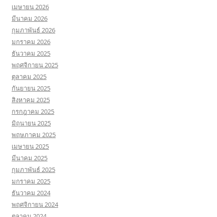
เมษายน 2026
มีนาคม 2026
กุมภาพันธ์ 2026
มกราคม 2026
ธันวาคม 2025
พฤศจิกายน 2025
ตุลาคม 2025
กันยายน 2025
สิงหาคม 2025
กรกฎาคม 2025
มิถุนายน 2025
พฤษภาคม 2025
เมษายน 2025
มีนาคม 2025
กุมภาพันธ์ 2025
มกราคม 2025
ธันวาคม 2024
พฤศจิกายน 2024
ตุลาคม 2024