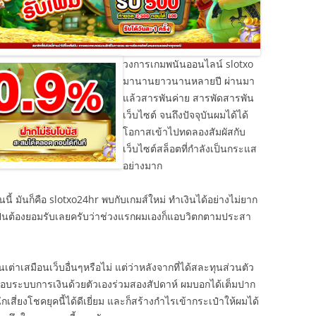
วงการเกมพนันออนไลน์ slotxo
มานานยาวนานหลายปี ผ่านมา
แล้วสารพันค่าย สารพัดสารพัน
เว็บไซต์ จนถึงปัจจุบันผมได้ได้
โอกาสเข้าไปทดลองสัมผัสกับ
เว็บไซต์สล็อตที่กำลังเป็นกระแส
อย่างมาก
นนี้ มันก็คือ slotxo24hr พบกับเกมส์ใหม่ ทำเงินได้อย่างไม่ยาก
เป็นต้องยอมรับเลยครับว่าช่วงแรกผมเองก็แอบวิตกตามประสา
เต่าเสมือนเว็บอื่นๆหรือไม่ แต่ว่าหลังจากที่ได้สละทุนส่วนตัว
ดสอบระบบการเงินด้วยตัวเองร่วมสองสัปดาห์ ผมบอกได้เต็มปาก
ักเสี่ยงโชคยุคนี้ได้ดีเยี่ยม และก็สร้างกำไรเข้ากระเป๋าให้ผมได้