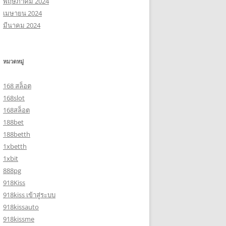
พฤษภาคม 2024
เมษายน 2024
มีนาคม 2024
หมวดหมู่
168 สล็อต
168slot
168สล็อต
188bet
188betth
1xbetth
1xbit
888pg
918Kiss
918kiss เข้าสู่ระบบ
918kissauto
918kissme