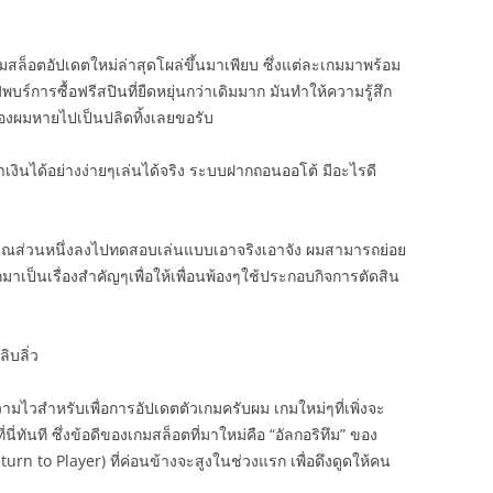
สล็อตอัปเดตใหม่ล่าสุดโผล่ขึ้นมาเพียบ ซึ่งแต่ละเกมมาพร้อม
ีพบร์การซื้อฟรีสปินที่ยืดหยุ่นกว่าเดิมมาก มันทำให้ความรู้สึก
องผมหายไปเป็นปลิดทิ้งเลยขอรับ
ำเงินได้อย่างง่ายๆเล่นได้จริง ระบบฝากถอนออโต้ มีอะไรดี
มาณส่วนหนึ่งลงไปทดสอบเล่นแบบเอาจริงเอาจัง ผมสามารถย่อย
าเป็นเรื่องสำคัญๆเพื่อให้เพื่อนพ้องๆใช้ประกอบกิจการตัดสิน
ิบลิ่ว
คือความไวสำหรับเพื่อการอัปเดตตัวเกมครับผม เกมใหม่ๆที่เพิ่งจะ
ี่ทันที ซึ่งข้อดีของเกมสล็อตที่มาใหม่คือ “อัลกอริทึม” ของ
urn to Player) ที่ค่อนข้างจะสูงในช่วงแรก เพื่อดึงดูดให้คน