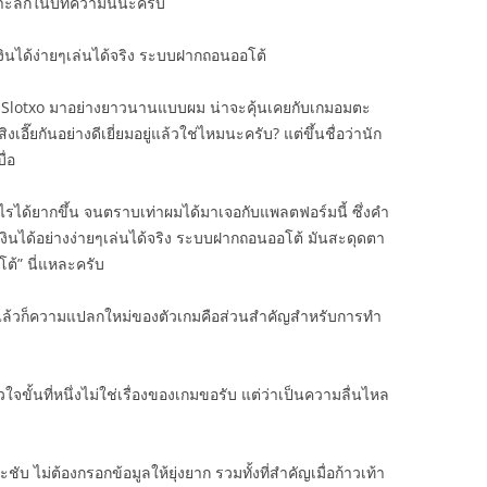
จาะลึกในบทความนี้นะครับ
งินได้ง่ายๆเล่นได้จริง ระบบฝากถอนออโต้
ย Slotxo มาอย่างยาวนานแบบผม น่าจะคุ้นเคยกับเกมอมตะ
ี๊ยกันอย่างดีเยี่ยมอยู่แล้วใช่ไหมนะครับ? แต่ขึ้นชื่อว่านัก
ื่อ
กำไรได้ยากขึ้น จนตราบเท่าผมได้มาเจอกับแพลตฟอร์มนี้ ซึ่งคำ
ำเงินได้อย่างง่ายๆเล่นได้จริง ระบบฝากถอนออโต้ มันสะดุดตา
ต้” นี่แหละครับ
วแล้วก็ความแปลกใหม่ของตัวเกมคือส่วนสำคัญสำหรับการทำ
วใจขั้นที่หนึ่งไม่ใช่เรื่องของเกมขอรับ แต่ว่าเป็นความลื่นไหล
บ ไม่ต้องกรอกข้อมูลให้ยุ่งยาก รวมทั้งที่สำคัญเมื่อก้าวเท้า