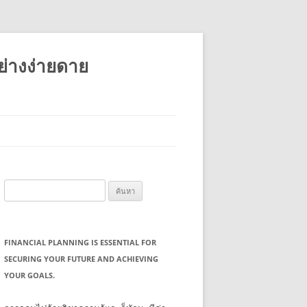
ย่างง่ายดาย
ค้นหา
สำหรับ:
FINANCIAL PLANNING IS ESSENTIAL FOR
SECURING YOUR FUTURE AND ACHIEVING
YOUR GOALS.