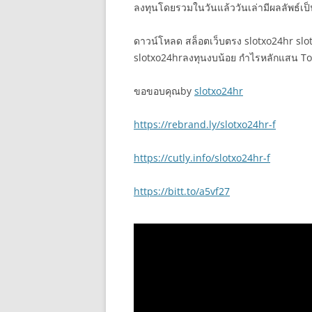
ลงทุนโดยรวมในวันแล้ววันเล่ามีผลลัพธ์เป็
ดาวน์โหลด สล็อตเว็บตรง slotxo24hr slot
slotxo24hrลงทุนงบน้อย กำไรหลักแสน T
ขอขอบคุณby
slotxo24hr
https://rebrand.ly/slotxo24hr-f
https://cutly.info/slotxo24hr-f
https://bitt.to/a5vf27