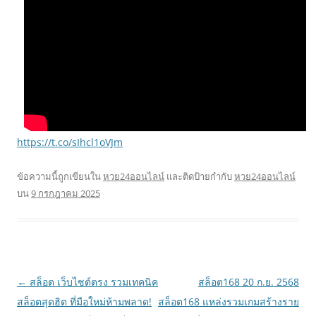
https://t.co/sIhcl1oVJm
ข้อความนี้ถูกเขียนใน
หวย24ออนไลน์
และติดป้ายกำกับ
หวย24ออนไลน์
บน
9 กรกฎาคม 2025
เมนู
←
สล็อต เว็บไซต์ตรง รวมเทคนิค
สล็อต168 20 ก.ย. 2568
นำทาง
สล็อตสุดฮิต ที่มือใหม่ห้ามพลาด!
สล็อต168 แหล่งรวมเกมสร้างราย