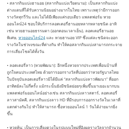
• สลากกินแบ่งฮานอย (สลากกินแบ่งเวียดนาม): เป็นสลากกินแบ่ง
ต่างแดนที่ได้รับความนิยมอย่างมากในไทย เพราะเหตุว่ามีการออก
รางวัลทุกวี่วัน และไม่ได้มีเพียงแค่รอบเดียว แพลตฟอร์ม หวย
ออนไลน์24 ชอบให้บริการลอตเตอรี่ฮานอยหลากหลายชนิด อาทิ
เช่น หวยฮานอยธรรมดา (ออกตอนเวลาเย็น), ลอตเตอรี่ฮานอย
พิเศษ,
หวยออนไลน์24
และ หวยฮานอย VIP ซึ่งแต่ละชนิดจะออก
รางวัลในช่วvงขณะที่ต่างกัน ทำให้คอสลากกินแบ่งสามารถกระจาย
การเสี่ยงโชคได้ทั้งวัน
• ลอตเตอรี่ลาว (หวยพัฒนา): อีกหนึ่งหวยจากประเทศเพื่อนบ้านที่
ถูกใจคนประเทศไทย ด้วยการออกรางวัลที่บ่อยกว่าหวยรัฐบาลไทย
ในปัจจุบันลอตเตอรี่ลาวมิได้มีแค่ “สลากกินแบ่งลาวพัฒนา” ที่ออก
อาทิตย์ละไม่กี่ครั้ง แม้กระนั้นยังมีชนิดย่อยๆเพิ่มขึ้นมาเยอะมากบน
แพลตฟอร์มออนไลน์อย่างเช่น สลากกินแบ่งลาวสตาร์, ลอตเตอรี่
ลาวสามัคคี, สลากกินแบ่งลาว HD ที่มีรอบการออกรางวัลในเวลาที่
แตกต่างกันไป ทำให้สามารถ ซื้อหวยออนไลน์ 1 วันได้ง่ายมากยิ่ง
ขึ้น
• หวยหุ้น: เป็นการเสี่ยงดวงในรูปแบบใหม่ที่อิงผลรางวัลจากจำนวน