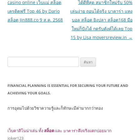
เรื่อง
casino online เว็บแม่ สล็อต
ได้ดีที่สุด สมาชิกใหม่รับ 50%
เครดิตฟรี Top 46 by Dario
เล่นง่าย ถอนได้จริง บาคาร่า แทง
สล็อต Jin888.co 9 ส.ค. 2568
บอล สล็อต ยิงปลา สล็อต168 มือ
ใหม่ก็ปังได้ กดรับตังค์ได้เลย Top
15 by Lisa moversreview.in
→
ค้นหา
สำหรับ:
FINANCIAL PLANNING IS ESSENTIAL FOR SECURING YOUR FUTURE AND
ACHIEVING YOUR GOALS.
การอุดมไปด้วยวิชาความรู้และก็ทักษะมีค่ามากกว่าทอง
เว็บคาสิโนน่าเล่น ทั้ง
สล็อต
และ
บาคาร่า
ตึงจริงแตกบ่อยมาก
joker123