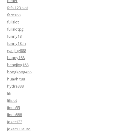
debet
fafa 123 slot
faro168
fullslot
fullslotpg
funny18
funny18.in
gaojing888
happy168
hengjing168
hongkong456
huayhit88
hydra888
Jili
Jilislot
jinda55
jinda888
Joker123
joker123auto