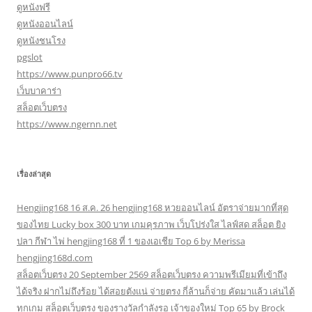
ดูหนังฟรี
ดูหนังออนไลน์
ดูหนังชนโรง
pgslot
https://www.punpro66.tv
เว็บบาคาร่า
สล็อตเว็บตรง
https://www.ngernn.net
เรื่องล่าสุด
Hengjing168 16 ส.ค. 26 hengjing168 หวยออนไลน์ อัตราจ่ายมากที่สุด
ของไทย Lucky box 300 บาท เกมคุรภาพ เว็บโปร่งใส ไลฟ์สด สล็อต ยิง
ปลา กีฬา ไพ่ hengjing168 ที่ 1 ของเอเชีย Top 6 by Merissa
hengjing168d.com
สล็อตเว็บตรง 20 September 2569 สล็อตเว็บตรง ความพรีเมียมที่เข้าถึง
ได้จริง ฝากไม่ถึงร้อย ได้สอยตังแน่ จ่ายตรง กี่ล้านก็จ่าย คัดมาแล้ว เล่นได้
ทุกเกม สล็อตเว็บตรง ของรางวัลกำลังรอ เจ้าของใหม่ Top 65 by Brock