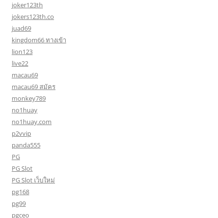
joker123th
jokers123th.co
juad69
kingdom66 ทางเข้า
lion123
live22
macau69
macau69 สมัคร
monkey789
no1huay
no1huay.com
p2vvip
panda555
PG
PG Slot
PG Slot เว็บใหม่
pg168
pg99
pgceo