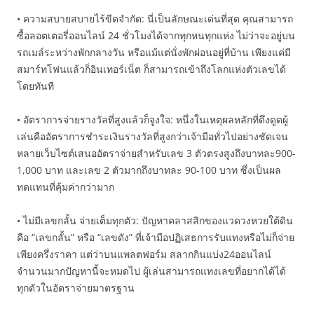
• ความสบายสบายไร้ขีดจำกัด: นี่เป็นลักษณะเด่นที่สุด คุณสามารถ
ซื้อลอตเตอรี่ออนไลน์ 24 ชั่วโมงได้จากทุกหนทุกแห่ง ไม่ว่าจะอยู่บน
รถเมล์ระหว่างพักกลางวัน หรือแม้แต่นั่งพักผ่อนอยู่ที่บ้าน เพียงแค่มี
สมาร์ทโฟนแล้วก็อินเทอร์เน็ต ก็สามารถเข้าถึงโลกแห่งตัวเลขได้
โดยทันที
• อัตราการจ่ายรางวัลที่สูงแล้วก็จูงใจ: หนึ่งในเหตุผลหลักที่ดึงดูดผู้
เล่นคืออัตราการชำระเงินรางวัลที่สูงกว่าเจ้ามือทั่วไปอย่างชัดเจน
หลายเว็บไซต์เสนออัตราจ่ายสำหรับเลข 3 ตัวตรงสูงถึงบาทละ900-
1,000 บาท และเลข 2 ตัวมากถึงบาทละ 90-100 บาท ซึ่งเป็นผล
ทดแทนที่คุ้มค่ากว่ามาก
• ไม่มีเลขกลั้น จ่ายเต็มทุกตัว: ปัญหาคลาสสิกของแวดวงหวยใต้ดิน
คือ “เลขกลั้น” หรือ “เลขดัง” ที่เจ้ามือปฏิเสธการรับแทงหรือไม่ก็จ่าย
เพียงครึ่งราคา แต่ว่าบนแพลตฟอร์ม สลากกินแบ่ง24ออนไลน์
จำนวนมากปัญหานี้จะหมดไป ผู้เล่นสามารถแทงเลขที่อยากได้ได้
ทุกตัวในอัตราจ่ายมาตรฐาน