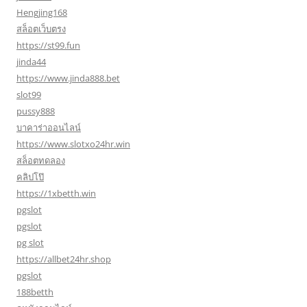
Hengjing168
สล็อตเว็บตรง
https://st99.fun
jinda44
https://www.jinda888.bet
slot99
pussy888
บาคาร่าออนไลน์
https://www.slotxo24hr.win
สล็อตทดลอง
คลิปโป๊
https://1xbetth.win
pgslot
pgslot
pg slot
https://allbet24hr.shop
pgslot
188betth