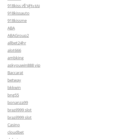
918kiss เข้าสู่ระบบ
918kissauto
918kissme
ABA
ABAGroup2
allbet24hr
alot666
ambking
askyouwin888 vip
Baccarat
betway
bkkwin
bng55
bonanza99
brazil999 slot
brazil999 slot
Casino
cloudbet