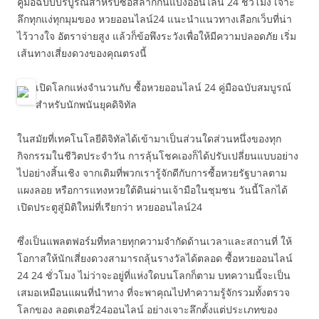
คู่มือฉบับบริบูรณ์สำหรับซื้อสลากกินแบ่งออนไลน์ 24 ชั่วโมง เจาะ
ลึกทุกแง่ทุกมุมของ หวยออนไลน์24 แนะนำแนวทางเลือกเว็บที่น่า
ไว้วางใจ อัตราจ่ายสูง แล้วก็ข้อพึงระวังเพื่อให้มีความปลอดภัย เริ่ม
เส้นทางเสี่ยงดวงของคุณตรงนี้
เปิดโลกแห่งจำนวนกับ ซื้อหวยออนไลน์ 24 คู่มือฉบับสมบูรณ์
สำหรับนักพนันยุคดิจิทัล
ในสมัยที่เทคโนโลยีดิจิทัลได้เข้ามาเป็นส่วนใดส่วนหนึ่งของทุก
กิจกรรมในชีวิตประจำวัน การลุ้นโชคเองก็ได้ปรับเปลี่ยนแบบอย่าง
ไปอย่างสิ้นเชิง จากเดิมที่พวกเรารู้จักดีกับการซื้อหวยรัฐบาลตาม
แผงลอย หรือการแทงหวยใต้ดินผ่านเจ้ามือในชุมชน วันนี้โลกได้
เปิดประตูสู่มิติใหม่ที่เรียกว่า หวยออนไลน์24
ซึ่งเป็นแพลตฟอร์มที่ทลายทุกความจำกัดด้านเวลาและสถานที่ ให้
โอกาสให้นักเสี่ยงดวงสามารถลุ้นรางวัลได้ตลอด ซื้อหวยออนไลน์
24 24 ชั่วโมง ไม่ว่าจะอยู่ที่แห่งใดบนโลกก็ตาม บทความนี้จะเป็น
เสมอเหมือนแผนที่นำทาง ที่จะพาคุณไปทำความรู้จักรวมทั้งตรวจ
โลกของ ลอตเตอรี่24ออนไลน์ อย่างเจาะลึกตั้งแต่ประเภทของ