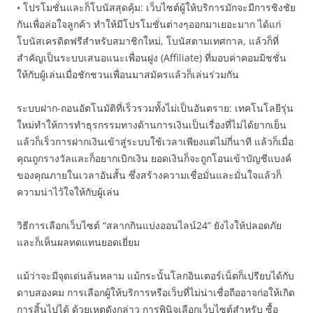
• โปรโมชั่นและก็โบนัสสุดคุ้ม: เว็บไซต์ผู้ให้บริการมักจะมีการชิงชัย
กันเพื่อล่อใจลูกค้า ทำให้มีโปรโมชั่นต่างๆออกมาเยอะมาก ได้แก่
โบนัสเครดิตฟรีสำหรับสมาชิกใหม่, โบนัสตามเทศกาล, แล้วก็ที่
สำคัญเป็นระบบเสนอแนะเพื่อนฝูง (Affiliate) ที่มอบค่าคอมมิชชั่น
ให้กับผู้เล่นเมื่อชักชวนเพื่อนมาสมัครแล้วก็เล่นร่วมกัน
ระบบฝาก-ถอนอัตโนมัติที่เร็วรวมทั้งไม่เป็นอันตราย: เทคโนโลยีรุ่น
ใหม่ทำให้การทำธุรกรรมทางด้านการเงินเป็นเรื่องที่ไม่ได้ยากเย็น
แล้วก็เร็วการฝากเงินเข้าสู่ระบบใช้เวลาเพียงแต่ไม่กี่นาที แล้วก็เมื่อ
คุณถูกรางวัลและก็อยากเบิกเงิน ยอดเงินก็จะถูกโอนเข้าบัญชีแบงค์
ของคุณภายในเวลาอันสั้น ซึ่งสร้างความเชื่อมั่นและมั่นใจแล้วก็
ความน่าไว้ใจให้กับผู้เล่น
วิธีการเลือกเว็บไซต์ “สลากกินแบ่งออนไลน์24” ยังไงให้ปลอดภัย
และก็เห็นผลทดแทนยอดเยี่ยม
แม้ว่าจะมีจุดเด่นล้นหลาม แม้กระนั้นโลกอินเตอร์เน็ตก็เปรียบได้กับ
ดาบสองคม การเลือกผู้ให้บริการหรือเว็บที่ไม่น่าเชื่อถืออาจก่อให้เกิด
การสิ้นไปได้ ด้วยเหตุดังกล่าว การพินิจเลือกเว็บไซต์สำหรับ ซื้อ