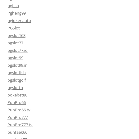
pgfish
Pgheng99
pgjoker auto
PGSlot
pgslot168
pgslot77
pgslot77.io
pgslot99
pgslot99.in
pgslotfish
pgslotgolf
pgslotth
pokebet88
PunPro66
PunPro66.tv
PunPro777
PunPro777.tv
puntaek66