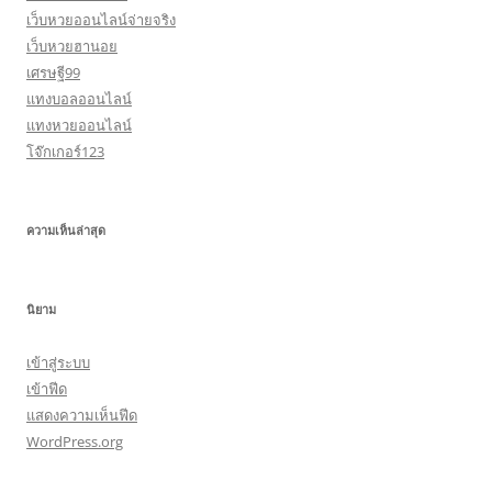
เว็บหวยออนไลน์จ่ายจริง
เว็บหวยฮานอย
เศรษฐี99
แทงบอลออนไลน์
แทงหวยออนไลน์
โจ๊กเกอร์123
ความเห็นล่าสุด
นิยาม
เข้าสู่ระบบ
เข้าฟีด
แสดงความเห็นฟีด
WordPress.org