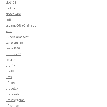
slot168
Slotxo
slotxo24hr
soibet
ssgame666 เข้าสู่ระบบ
ssru
SuperGame Slot
tangtem168
teenoi888
temmax69
texas24
ufa11k
ufa88
ufa9
ufabet
ufabetxx
ufabomb
ufasexygame
ufasnake