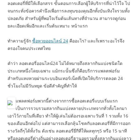
ลอตเตอรี่ที่มีให้เลือกสรร ขั้นตอนการเลือกผู้ให้บริการที่น่าไว้ใจ ไป
จนกระทั่งข้อควรคำนึงเพื่อการลงทุนของคุณอีกทั้งบันเทิงใจรวมทั้ง
ปลอดภัย สำหรับผู้ที่พอใจเริ่มต้นเส้นทางที่จำนวน สามารถดูก่อน
ยละเอียดเพิ่มอีกและเริ่มต้นเหมาะ หน้าแรก
ทำความรู้จัก
ซื้อหวยออนไลน์ 24
คืออะไร? และก็เพราะอะไรจึง
ครองใจคนประเทศไทย
คำว่า ลอตเตอรี่ออนไลน์24 ไม่ได้หมายถึงสลากกินแบ่งชนิดใด
ประเภทหนึ่งโดยเฉพาะ แม้กระนั้นซึ่งก็คือบริการแพลตฟอร์ม
สำหรับแทงหวยผ่านระบบอินเทอร์เน็ตที่เปิดให้บริการตลอด 24
ชั่วโมงไม่มีวันหยุด ข้อดีสำคัญที่ทำให้
แพลตฟอร์มพวกนี้ต่างจากการซื้อลอตเตอรี่แบบเริ่มแรก
เป็นการรวบรวมสลากกินแบ่งหลายประเภทจากทั่วทั้งโลกมา
เอาไว้ภายในที่เดียว ทำให้ผู้เล่นไม่ต้องรอเฉพาะวันที่ 1 รวมทั้ง 16
ของเดือนอีกต่อไป แต่สามารถเลือกลุ้นโชคกับลอตเตอรี่ที่มีการออก
รางวัลถี่ๆได้ทั้งวัน ดังเช่น ลอตเตอรี่ยี่กีที่ให้ผลทุกๆ5 หรือ 15 นาที
หรือลอตเตอรี่ต่างถิ่นอย่างลอตเตอรี่ฮานอยรวมทั้งสลากกินแบ่งลาว