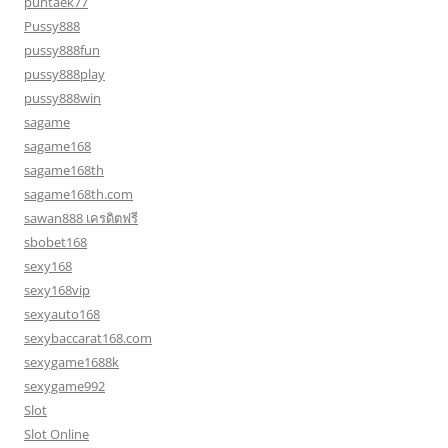
puntaek77
Pussy888
pussy888fun
pussy888play
pussy888win
sagame
sagame168
sagame168th
sagame168th.com
sawan888 เครดิตฟรี
sbobet168
sexy168
sexy168vip
sexyauto168
sexybaccarat168.com
sexygame1688k
sexygame992
Slot
Slot Online