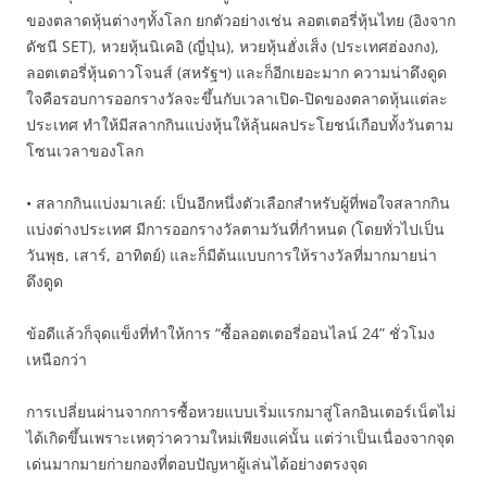
ของตลาดหุ้นต่างๆทั้งโลก ยกตัวอย่างเช่น ลอตเตอรี่หุ้นไทย (อิงจาก
ดัชนี SET), หวยหุ้นนิเคอิ (ญี่ปุ่น), หวยหุ้นฮั่งเส็ง (ประเทศฮ่องกง),
ลอตเตอรี่หุ้นดาวโจนส์ (สหรัฐฯ) และก็อีกเยอะมาก ความน่าดึงดูด
ใจคือรอบการออกรางวัลจะขึ้นกับเวลาเปิด-ปิดของตลาดหุ้นแต่ละ
ประเทศ ทำให้มีสลากกินแบ่งหุ้นให้ลุ้นผลประโยชน์เกือบทั้งวันตาม
โซนเวลาของโลก
• สลากกินแบ่งมาเลย์: เป็นอีกหนึ่งตัวเลือกสำหรับผู้ที่พอใจสลากกิน
แบ่งต่างประเทศ มีการออกรางวัลตามวันที่กำหนด (โดยทั่วไปเป็น
วันพุธ, เสาร์, อาทิตย์) และก็มีต้นแบบการให้รางวัลที่มากมายน่า
ดึงดูด
ข้อดีแล้วก็จุดแข็งที่ทำให้การ “ซื้อลอตเตอรี่ออนไลน์ 24” ชั่วโมง
เหนือกว่า
การเปลี่ยนผ่านจากการซื้อหวยแบบเริ่มแรกมาสู่โลกอินเตอร์เน็ตไม่
ได้เกิดขึ้นเพราะเหตุว่าความใหม่เพียงแค่นั้น แต่ว่าเป็นเนื่องจากจุด
เด่นมากมายก่ายกองที่ตอบปัญหาผู้เล่นได้อย่างตรงจุด