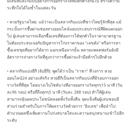
มีเสน่ห์และก็แบบอย่างการออกรางวัลที่แตกต่างกันไป สร้างความ
ระทึกใจได้ไม่ซ้ำในแต่ละวัน
• หวยรัฐบาลไทย: แม้ว่าจะเป็นสลากกินแบ่งที่ชาวไทยรู้จักที่สุด แม้
กระนั้นการซื้อผ่านช่องทางออนไลน์มอบประสบการณ์ที่ผิดแผกออก
ไป ผู้เล่นสามารถเลือกซื้อเลขที่ต้องการได้ทุกตัวในราคามาตรฐาน
ไม่ต้องประสบเจอกับปัญหาการโก่งราคาของ “เลขดัง” หรือการหา
ซื้อเลขชุดที่อยากได้ยาก นอกเหนือจากนั้น หลายแพลตฟอร์มยังมี
อัตราการจ่ายรางวัลที่สูงกว่าการซื้อผ่านเจ้ามือทั่วๆไปอีกด้วย
• สลากกินแบ่งยี่กี (จับยี่กี): พูดได้ว่าเป็น “ราชา” ที่วงการ หวย
ออนไลน์24 อย่างแท้จริง หวยยี่กีเป็นสลากกินแบ่งที่มีรอบการออก
รางวัลถี่ที่สุด โดยบางเว็บไซต์บางทีอาจออกรางวัลทุกๆ15 นาที (วัน
ละ96 รอบ) หรือถี่ถึงทุกๆ5 นาที (วันละ 288 รอบ) ทำให้ผู้เล่น
สามารถลุ้นผลประโยชน์ตลอดทั้งวันทั้งคืน จุดแข็งคือผู้เล่นชอบมี
ส่วนร่วมสำหรับในการให้ผลรางวัลด้วยการ “ยิงเลข” เพื่อนำไป
คำนวณผลซึ่งเพิ่มความโปร่งสบายใสและความสนุกสนานเข้าไปอีก
ระดับ