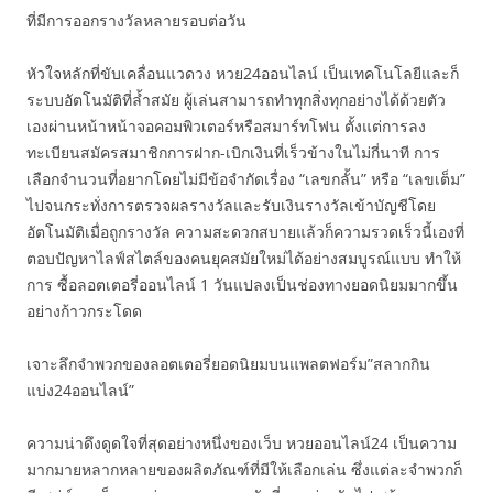
ที่มีการออกรางวัลหลายรอบต่อวัน
หัวใจหลักที่ขับเคลื่อนแวดวง หวย24ออนไลน์ เป็นเทคโนโลยีและก็
ระบบอัตโนมัติที่ล้ำสมัย ผู้เล่นสามารถทำทุกสิ่งทุกอย่างได้ด้วยตัว
เองผ่านหน้าหน้าจอคอมพิวเตอร์หรือสมาร์ทโฟน ตั้งแต่การลง
ทะเบียนสมัครสมาชิกการฝาก-เบิกเงินที่เร็วข้างในไม่กี่นาที การ
เลือกจำนวนที่อยากโดยไม่มีข้อจำกัดเรื่อง “เลขกลั้น” หรือ “เลขเต็ม”
ไปจนกระทั่งการตรวจผลรางวัลและรับเงินรางวัลเข้าบัญชีโดย
อัตโนมัติเมื่อถูกรางวัล ความสะดวกสบายแล้วก็ความรวดเร็วนี้เองที่
ตอบปัญหาไลฟ์สไตล์ของคนยุคสมัยใหม่ได้อย่างสมบูรณ์แบบ ทำให้
การ ซื้อลอตเตอรี่ออนไลน์ 1 วันแปลงเป็นช่องทางยอดนิยมมากขึ้น
อย่างก้าวกระโดด
เจาะลึกจำพวกของลอตเตอรี่ยอดนิยมบนแพลตฟอร์ม”สลากกิน
แบ่ง24ออนไลน์”
ความน่าดึงดูดใจที่สุดอย่างหนึ่งของเว็บ หวยออนไลน์24 เป็นความ
มากมายหลากหลายของผลิตภัณฑ์ที่มีให้เลือกเล่น ซึ่งแต่ละจำพวกก็