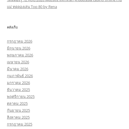
แม่ ทดลองเล่น Top 80 by Rena
คลังเก็บ
กรกฎาคม 2026
มิถุนายน 2026
พฤษภาคม 2026
เมษายน 2026
มีนาคม 2026
กุมภาพันธ์ 2026
มกราคม 2026
ธันวาคม 2025
พฤศจิกายน 2025
ตุลาคม 2025
กันยายน 2025
สิงหาคม 2025
กรกฎาคม 2025