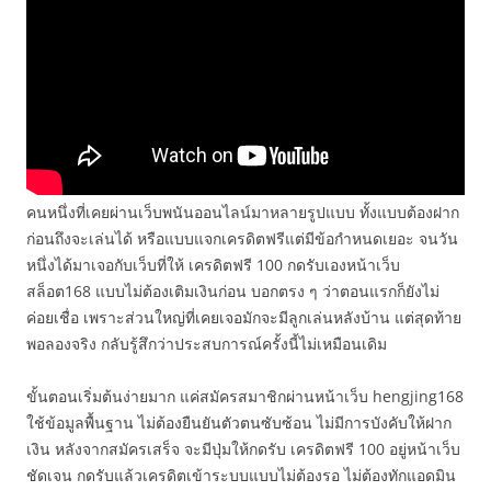
คนหนึ่งที่เคยผ่านเว็บพนันออนไลน์มาหลายรูปแบบ ทั้งแบบต้องฝาก
ก่อนถึงจะเล่นได้ หรือแบบแจกเครดิตฟรีแต่มีข้อกำหนดเยอะ จนวัน
หนึ่งได้มาเจอกับเว็บที่ให้ เครดิตฟรี 100 กดรับเองหน้าเว็บ
สล็อต168 แบบไม่ต้องเติมเงินก่อน บอกตรง ๆ ว่าตอนแรกก็ยังไม่
ค่อยเชื่อ เพราะส่วนใหญ่ที่เคยเจอมักจะมีลูกเล่นหลังบ้าน แต่สุดท้าย
พอลองจริง กลับรู้สึกว่าประสบการณ์ครั้งนี้ไม่เหมือนเดิม
ขั้นตอนเริ่มต้นง่ายมาก แค่สมัครสมาชิกผ่านหน้าเว็บ hengjing168
ใช้ข้อมูลพื้นฐาน ไม่ต้องยืนยันตัวตนซับซ้อน ไม่มีการบังคับให้ฝาก
เงิน หลังจากสมัครเสร็จ จะมีปุ่มให้กดรับ เครดิตฟรี 100 อยู่หน้าเว็บ
ชัดเจน กดรับแล้วเครดิตเข้าระบบแบบไม่ต้องรอ ไม่ต้องทักแอดมิน