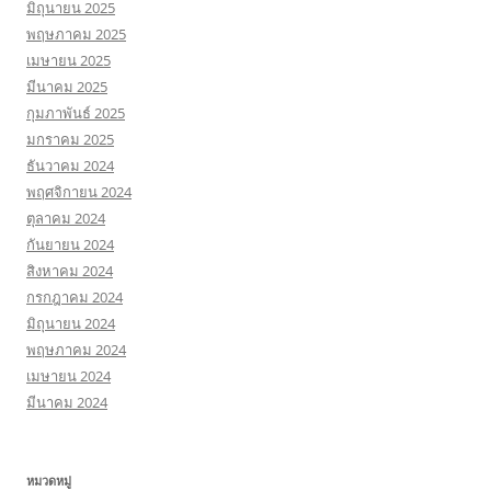
มิถุนายน 2025
พฤษภาคม 2025
เมษายน 2025
มีนาคม 2025
กุมภาพันธ์ 2025
มกราคม 2025
ธันวาคม 2024
พฤศจิกายน 2024
ตุลาคม 2024
กันยายน 2024
สิงหาคม 2024
กรกฎาคม 2024
มิถุนายน 2024
พฤษภาคม 2024
เมษายน 2024
มีนาคม 2024
หมวดหมู่