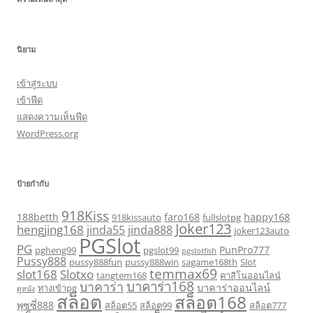
นิยาม
เข้าสู่ระบบ
เข้าฟีด
แสดงความเห็นฟีด
WordPress.org
ป้ายกำกับ
918Kiss
188betth
faro168
happy168
918kissauto
fullslotpg
Joker123
hengjing168
jinda55
jinda888
joker123auto
PGSlot
PG
PunPro777
pgheng99
pgslot99
pgslotfish
Pussy888
pussy888fun
pussy888win
sagame168th
Slot
temmax69
slot168
Slotxo
tangtem168
คาสิโนออนไลน์
บาคาร่า168
บาคาร่า
บาคาร่าออนไลน์
ทางเข้าpg
ดูหนัง
สล็อต
สล็อต168
พุซซี่888
สล็อต55
สล็อต99
สล็อต777