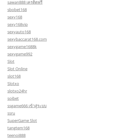
sawan888 เครดิตฟรี
sbobet168
sexy168
sexy168vip
sexyauto168
sexybaccarat168.com
sexygame1688k
sexygame992
Slot
Slot Online
slot168
Slotxo
slotxo24hr
soibet
ssgame666 เข้าสู่ระบบ
ssru
SuperGame Slot
tangtem168
teenoi888