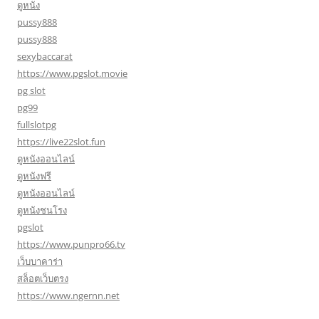
ดูหนัง
pussy888
pussy888
sexybaccarat
https://www.pgslot.movie
pg slot
pg99
fullslotpg
https://live22slot.fun
ดูหนังออนไลน์
ดูหนังฟรี
ดูหนังออนไลน์
ดูหนังชนโรง
pgslot
https://www.punpro66.tv
เว็บบาคาร่า
สล็อตเว็บตรง
https://www.ngernn.net