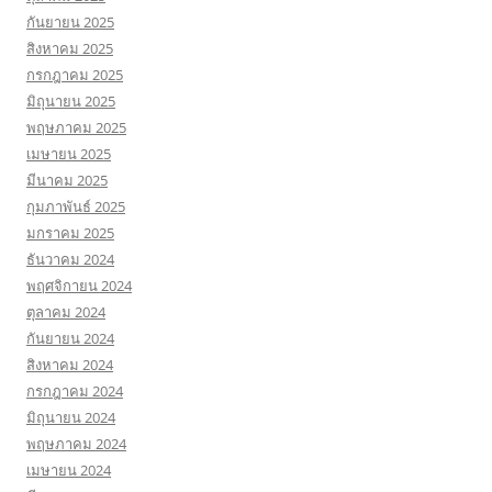
กันยายน 2025
สิงหาคม 2025
กรกฎาคม 2025
มิถุนายน 2025
พฤษภาคม 2025
เมษายน 2025
มีนาคม 2025
กุมภาพันธ์ 2025
มกราคม 2025
ธันวาคม 2024
พฤศจิกายน 2024
ตุลาคม 2024
กันยายน 2024
สิงหาคม 2024
กรกฎาคม 2024
มิถุนายน 2024
พฤษภาคม 2024
เมษายน 2024