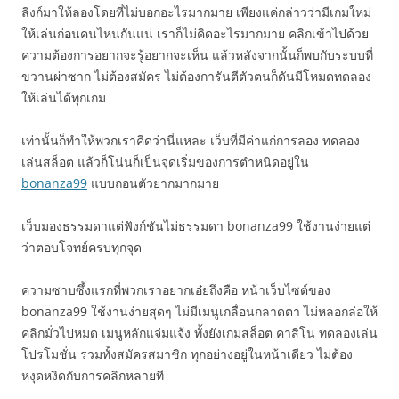
ลิงก์มาให้ลองโดยที่ไม่บอกอะไรมากมาย เพียงแค่กล่าวว่ามีเกมใหม่
ให้เล่นก่อนคนไหนกันแน่ เราก็ไม่คิดอะไรมากมาย คลิกเข้าไปด้วย
ความต้องการอยากจะรู้อยากจะเห็น แล้วหลังจากนั้นก็พบกับระบบที่
ขวานผ่าซาก ไม่ต้องสมัคร ไม่ต้องการันตีตัวตนก็ดันมีโหมดทดลอง
ให้เล่นได้ทุกเกม
เท่านั้นก็ทำให้พวกเราคิดว่านี่แหละ เว็บที่มีค่าแก่การลอง ทดลอง
เล่นสล็อต แล้วก็โน่นก็เป็นจุดเริ่มของการตำหนิดอยู่ใน
bonanza99
แบบถอนตัวยากมากมาย
เว็บมองธรรมดาแต่ฟังก์ชันไม่ธรรมดา bonanza99 ใช้งานง่ายแต่
ว่าตอบโจทย์ครบทุกจุด
ความซาบซึ้งแรกที่พวกเราอยากเอ๋ยถึงคือ หน้าเว็บไซต์ของ
bonanza99 ใช้งานง่ายสุดๆ ไม่มีเมนูเกลื่อนกลาดตา ไม่หลอกล่อให้
คลิกมั่วไปหมด เมนูหลักแจ่มแจ้ง ทั้งยังเกมสล็อต คาสิโน ทดลองเล่น
โปรโมชั่น รวมทั้งสมัครสมาชิก ทุกอย่างอยู่ในหน้าเดียว ไม่ต้อง
หงุดหงิดกับการคลิกหลายที