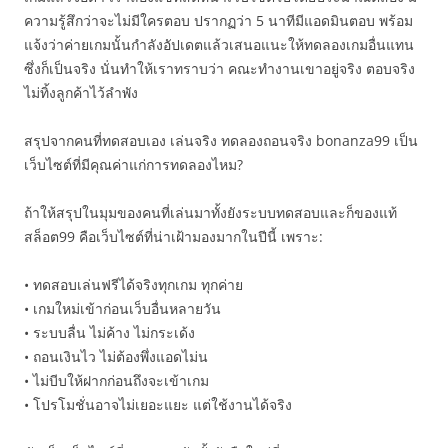
ความรู้สึกว่าจะไม่มีใครตอบ ปรากฏว่า 5 นาทีมีแอดมินตอบ พร้อม
แจ้งว่าค่ายเกมนั้นกำลังอัปเดตแล้วเสนอแนะให้ทดลองเกมอื่นแทน
ซึ่งก็เป็นจริง นั่นทำให้เราทราบว่า คณะทำงานเขาอยู่จริง ตอบจริง
ไม่ทิ้งลูกค้าไว้ลำพัง
สรุปจากคนที่ทดสอบเอง เล่นจริง ทดลองถอนจริง bonanza99 เป็น
เว็บไซต์ที่มีคุณค่าแก่การทดลองไหม?
ถ้าให้สรุปในมุมของคนที่เล่นมาทั้งยังระบบทดสอบและก็ของแท้
สล็อต99 คือเว็บไซต์ที่น่าเฝ้ามองมากในปีนี้ เพราะ:
• ทดสอบเล่นฟรีได้จริงทุกเกม ทุกค่าย
• เกมใหม่เข้าก่อนเว็บอื่นหลายวัน
• ระบบลื่น ไม่ค้าง ไม่กระเด้ง
• ถอนเงินไว ไม่ต้องพึ่งแอดไม่น
• ไม่บีบให้ฝากก่อนถึงจะเข้าเกม
• โปรโมชั่นอาจไม่เยอะแยะ แต่ใช้งานได้จริง