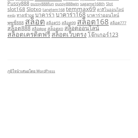
Pussy888
pussy888fun
pussy888win
sagame168th
Slot
temmax69
slot168
Slotxo
tangtem168
คาสิโนออนไลน์
บาคาร่า168
บาคาร่า
บาคาร่าออนไลน์
ทางเข้าpg
ดูหนัง
สล็อต
สล็อต168
พุซซี่888
สล็อต55
สล็อต99
สล็อต777
สล็อตออนไลน์
สล็อต888
สล็อตxo
สล็อตpg
สล็อตเครดิตฟรี
สล็อตเว็บตรง
โจ๊กเกอร์123
ภูมิใจนำเสนอโดย WordPress