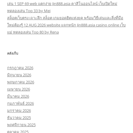
เล่น 1 SEP 69 web แตกง่าย Jin888.asia คาสิโนออนไลน์ เว็บเปิดใหม่
ทดลองเล่น Top 33 by Mei
สล็อตเว็บตรง เจาะลึก สล็อต เกมยอดฮิตแห่งยุค พร้อมวิธีเล่นและสิ่งที่มือ
ใหม่ต้องรู้ 12 AUG 2026 website แจกหนัก Jin888.asia casino online เว็บ
แม่ ทดลองเล่น Top 80 by Rena
คลังเก็บ
กรกฎาคม 2026
มิถุนายน 2026
พฤษภาคม 2026
เมษายน 2026
มีนาคม 2026
กุมภาพันธ์ 2026
มกราคม 2026
ธันวาคม 2025
พฤศจิกายน 2025
ตุลาคม 2025