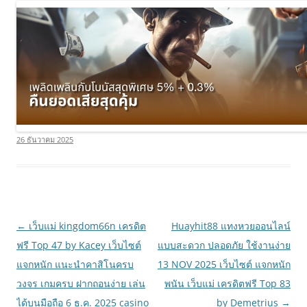
26 ธันวาคม 2025
เมนู
←
เว็บแม่ kingdom66n เครดิต
Huayhit88 แทงหวยออนไลน์
นำทาง
ฟรี Top 47 by Kacey เว็บไซต์
แบบสะดวก ปลอดภัย ใช้งานง่าย
เรื่อง
แจกหนัก แนะนำคาสิโนครบ
13 NOV 2025 เว็บไซต์ แจกหนัก
วงจร เกมครบ ฝากถอนง่าย เล่น
พนัน เว็บแม่ เครดิตฟรี Top 83
ได้บนมือถือ 6 ธ.ค. 2025 casino
by Demetrius
→