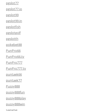
pgslot77
pgslot77.io
pgslot99
pgslot99.in
pgslotfish
pgslotgolf
pgslotth
pokebet88
PunPro66
PunPro66.tv
PunPro777
PunPro777.tv
puntaek66
puntaek77
Pussy888
pussy888fun
pussy888play
pussy888win
sagame