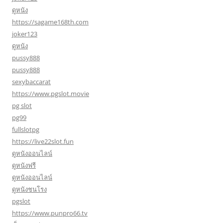
ดูหนัง
https://sagame168th.com
joker123
ดูหนัง
pussy888
pussy888
sexybaccarat
https://www.pgslot.movie
pg slot
pg99
fullslotpg
https://live22slot.fun
ดูหนังออนไลน์
ดูหนังฟรี
ดูหนังออนไลน์
ดูหนังชนโรง
pgslot
https://www.punpro66.tv