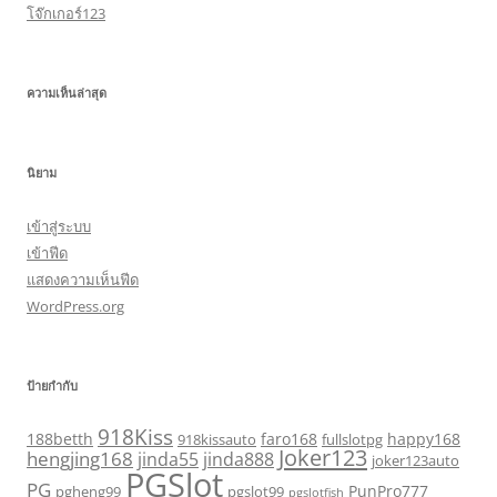
โจ๊กเกอร์123
ความเห็นล่าสุด
นิยาม
เข้าสู่ระบบ
เข้าฟีด
แสดงความเห็นฟีด
WordPress.org
ป้ายกำกับ
918Kiss
188betth
faro168
happy168
918kissauto
fullslotpg
Joker123
hengjing168
jinda55
jinda888
joker123auto
PGSlot
PG
PunPro777
pgheng99
pgslot99
pgslotfish