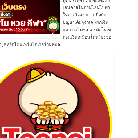
เล่นคาสิโนออนไลน์ไปพัก
ใหญ่ เนื่องจากว่าเบื่อกับ
ปัญหาเดิมๆจำเจ ฝากเงิน
แล้วจะต้องรอ เครดิตไม่เข้า
ถอนเงินเสมือนโดนร้องขอ
กยูสหรือโดนเทิร์นโอเวอร์กินหมด