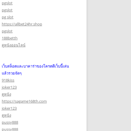
pgslot
pgslot
pg slot
https://allbet24hr.shop
pgslot
188betth
ดูหนังออนไลน์
เว็บสล็อตและบาคาร่าของโครตดีเว็บนี้เล่น
แล้วรวยจัดๆ
918kiss
joker123
ดูหนัง
https://sagame168th.com
joker123
ดูหนัง
pussy888
pussy888