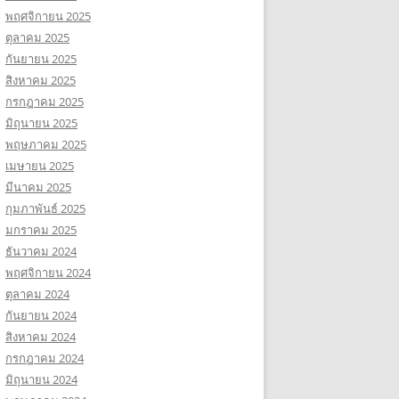
พฤศจิกายน 2025
ตุลาคม 2025
กันยายน 2025
สิงหาคม 2025
กรกฎาคม 2025
มิถุนายน 2025
พฤษภาคม 2025
เมษายน 2025
มีนาคม 2025
กุมภาพันธ์ 2025
มกราคม 2025
ธันวาคม 2024
พฤศจิกายน 2024
ตุลาคม 2024
กันยายน 2024
สิงหาคม 2024
กรกฎาคม 2024
มิถุนายน 2024