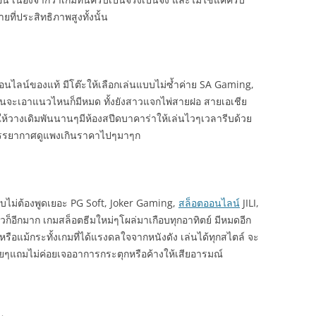
ยที่ประสิทธิภาพสูงทั้งนั้น
ตออนไลน์ของแท้ มีโต๊ะให้เลือกเล่นแบบไม่ซ้ำค่าย SA Gaming,
นจะเอาแนวไหนก็มีหมด ทั้งยังสาวแจกไพ่สายฝอ สายเอเชีย
ญให้วางเดิมพันนานๆมีห้องสปีดบาคาร่าให้เล่นไวๆเวลารีบด้วย
าบรรยากาศดูแพงเกินราคาไปๆมาๆก
บบไม่ต้องพูดเยอะ PG Soft, Joker Gaming,
สล็อตออนไลน์
JILI,
็อีกมาก เกมสล็อตธีมใหม่ๆโผล่มาเกือบทุกอาทิตย์ มีหมดอีก
อแม้กระทั้งเกมที่ได้แรงดลใจจากหนังดัง เล่นได้ทุกสไตล์ จะ
ยๆแถมไม่ค่อยเจออาการกระตุกหรือค้างให้เสียอารมณ์