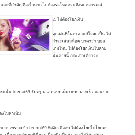
ย และที่สำคัญคือเร็วมาก ไม่ต้องรอโหลดจนถึงหมดอารมณ์
2. ไม่ต้องโยกเงิน
จุดเด่นที่โคตรสาแก่ใจผมเป็น ไม่
ว่าจะเล่นสล็อต บาคาร่า บอล
เกมไหน ไม่ต้องโยกเงินไปค่าย
นั้นค่ายนี้ กระเป๋าเดียวจบ
กระนั้น teenoi69 รับทรูวอเลทแบบเต็มระบบ ฝากเร็ว ถอนง่าย
องไปหาเพิ่ม
เด็ดขาด เพราะเข้า teenoi69 ทีเดียวคือจบ ไม่ต้องโยกไปโยกมา
่อน เนื่องจากว่าเกมที่นี่ครบเป็นจริงเป็นจัง และไม่ใช่แค่ครบ