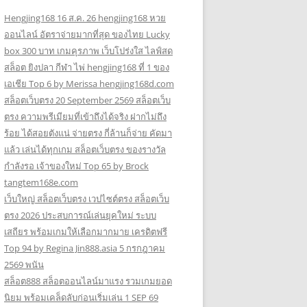
Hengjing168 16 ส.ค. 26 hengjing168 หวย
ออนไลน์ อัตราจ่ายมากที่สุด ของไทย Lucky
box 300 บาท เกมคุรภาพ เว็บโปร่งใส ไลฟ์สด
สล็อต ยิงปลา กีฬา ไพ่ hengjing168 ที่ 1 ของ
เอเชีย Top 6 by Merissa hengjing168d.com
สล็อตเว็บตรง 20 September 2569 สล็อตเว็บ
ตรง ความพรีเมียมที่เข้าถึงได้จริง ฝากไม่ถึง
ร้อย ได้สอยตังแน่ จ่ายตรง กี่ล้านก็จ่าย คัดมา
แล้ว เล่นได้ทุกเกม สล็อตเว็บตรง ของรางวัล
กำลังรอ เจ้าของใหม่ Top 65 by Brock
tangtem168e.com
เว็บใหญ่ สล็อตเว็บตรง เวปไซต์ตรง สล็อตเว็บ
ตรง 2026 ประสบการณ์เล่นยุคใหม่ ระบบ
เสถียร พร้อมเกมให้เลือกมากมาย เครดิตฟรี
Top 94 by Regina Jin888.asia 5 กรกฎาคม
2569 พนัน
สล็อต888 สล็อตออนไลน์มาแรง รวมเกมยอด
นิยม พร้อมเคล็ดลับก่อนเริ่มเล่น 1 SEP 69