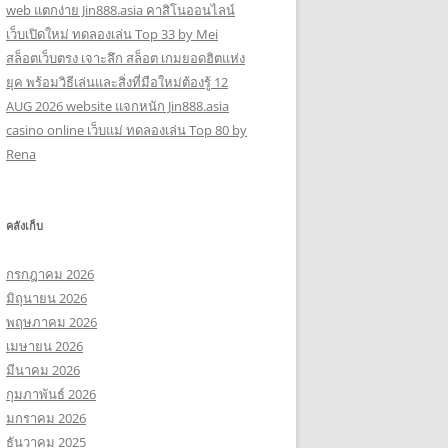
web แตกง่าย Jin888.asia คาสิโนออนไลน์
เว็บเปิดใหม่ ทดลองเล่น Top 33 by Mei
สล็อตเว็บตรง เจาะลึก สล็อต เกมยอดฮิตแห่ง
ยุค พร้อมวิธีเล่นและสิ่งที่มือใหม่ต้องรู้ 12
AUG 2026 website แจกหนัก Jin888.asia
casino online เว็บแม่ ทดลองเล่น Top 80 by
Rena
คลังเก็บ
กรกฎาคม 2026
มิถุนายน 2026
พฤษภาคม 2026
เมษายน 2026
มีนาคม 2026
กุมภาพันธ์ 2026
มกราคม 2026
ธันวาคม 2025