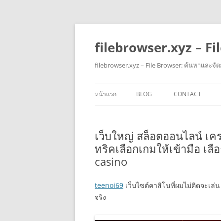
filebrowser.xyz – Fi
filebrowser.xyz – File Browser: ค้นหาและจ
หน้าแรก
BLOG
CONTACT
เว็บใหญ่ สล็อตออนไลน์ เคร
ทริคเลือกเกมให้เข้ามือ เล
casino
teenoi69
เว็บไซต์คาสิโนที่ผมไม่คิดจะเล่น
จริง