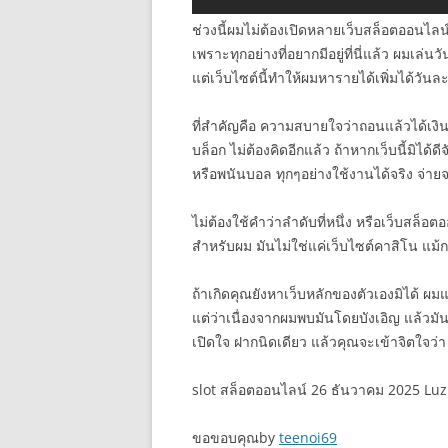
ช่วงนี้ผมไม่ต้องเปิดหลายเว็บสล็อตออนไลน์
เพราะทุกอย่างที่อยากมีอยู่ที่นี่แล้ว ผมเล่
แต่เว็บไซต์นี้ทำให้ผมหารายได้เพิ่มได้วัน
ที่สำคัญคือ ความสบายใจว่าถอนแล้วได้เงิน
บล็อก ไม่ต้องคิดอีกแล้ว ถ้าหากเว็บนี้มิได
หรือพนันบอล ทุกๆอย่างใช้งานได้จริง จ่ายจร
ไม่ต้องใช้คำว่าลำดับที่หนึ่ง หรือเว็บสล็อต
สำหรับผม มันไม่ใช่แค่เว็บไซต์คาสิโน แม้ก
ถ้าเกิดคุณยังหาเว็บหลักของตัวเองมิได้ 
แต่ว่าเนื่องจากผมพบมันโดยบังเอิญ แล้วม
เปิดใจ ฝากนิดเดียว แล้วคุณจะเข้าจิตใจว่า เ
slot สล็อตออนไลน์ 26 ธันวาคม 2025 Luz
ขอขอบคุณby
teenoi69