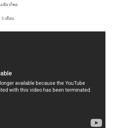
็บเดียวก็พอ
 3 เดือน