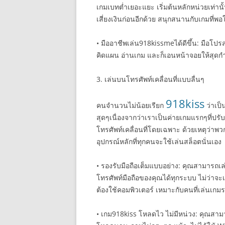
เกมเบทต่ำเยอะแยะ เริ่มต้นหลักหน่วยเท่าน
เสี่ยงเงินก่อนอีกด้วย สนุกสนานกับเกมที่
• มืออาชีพเล่น918kissmeได้ดีขึ้น: มือโป
คิดแผน อ่านเกม และก็เอนหน้าจอยให้สุดกำ
3. เล่นบนโทรศัพท์เคลื่อนที่แบบลื่นๆ
918kiss
คนจำนวนไม่น้อยเรียก
ว่าเป็
สุดๆเนื่องจากว่าเราเป็นค่ายเกมแรกๆที่ปรั
โทรศัพท์เคลื่อนที่โดยเฉพาะ ด้วยเหตุว่าพว
อุปกรณ์หลักที่ทุกคนจะใช้เล่นสล็อตนั่นเอง
• รองรับมือถือเต็มแบบอย่าง: คุณสามารถเ
โทรศัพท์มือถือของคุณได้ทุกระบบ ไม่ว่าจะ
ต้องใช้คอมพิวเตอร์ เหมาะกับคนที่เล่นเกม
• เกม918kiss โหลดไว ไม่มีหน่วง: คุณสามา