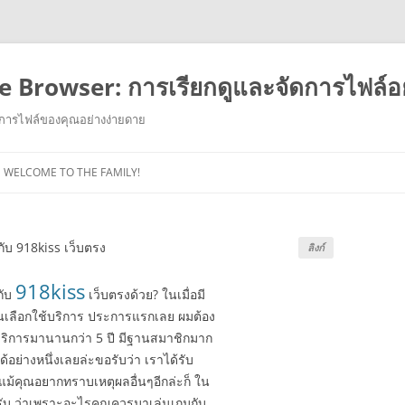
le Browser: การเรียกดูและจัดการไฟล์อ
ัดการไฟล์ของคุณอย่างง่ายดาย
ข้าม
ไป
WELCOME TO THE FAMILY!
ยัง
เนื้อหา
ับ 918kiss เว็บตรง
ลิงก์
918kiss
กับ
เว็บตรงด้วย? ในเมื่อมี
นเลือกใช้บริการ ประการแรกเลย ผมต้อง
ห้บริการมานานกว่า 5 ปี มีฐานสมาชิกมาก
ด้อย่างหนึ่งเลยล่ะขอรับว่า เราได้รับ
ม้คุณอยากทราบเหตุผลอื่นๆอีกล่ะก็ ใน
รับ ว่าเพราะอะไรคุณควรมาเล่นเกมกับ