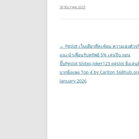
30 ธันวาคม 2025
เมนู
←
Pgslot เว็บเดียวที่สะท้อน ความเฮงตัวจร
นำทาง
แนะนำเพื่อนรับทรัพย์ 5% เล่นปุ๊บ ถอน
เรื่อง
ปั๊บPgslot,Slotxo,Joker123 pgslot ยิ่งเล่นยิ่
บวกยิ่งแพง Top 4 by Carlton S68hub.or
January 2026