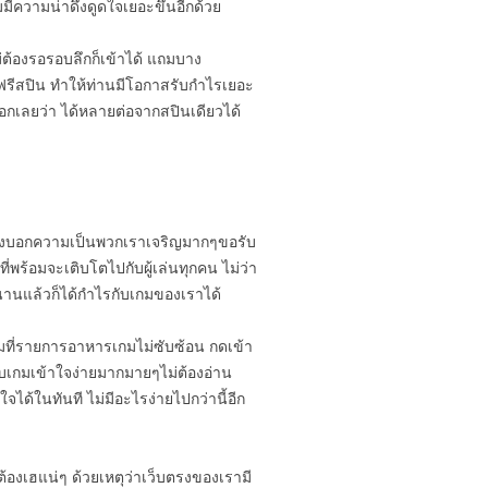
กมมีความน่าดึงดูดใจเยอะขึ้นอีกด้วย
่ต้องรอรอบลึกก็เข้าได้ แถมบาง
ฟรีสปิน ทำให้ท่านมีโอกาสรับกำไรเยอะ
อกเลยว่า ได้หลายต่อจากสปินเดียวได้
ี่บ่งบอกความเป็นพวกเราเจริญมากๆขอรับ
์ที่พร้อมจะเติบโตไปกับผู้เล่นทุกคน ไม่ว่า
านแล้วก็ได้กำไรกับเกมของเราได้
ความที่รายการอาหารเกมไม่ซับซ้อน กดเข้า
บเกมเข้าใจง่ายมากมายๆไม่ต้องอ่าน
วใจได้ในทันที ไม่มีอะไรง่ายไปกว่านี้อีก
ต้องเฮแน่ๆ ด้วยเหตุว่าเว็บตรงของเรามี