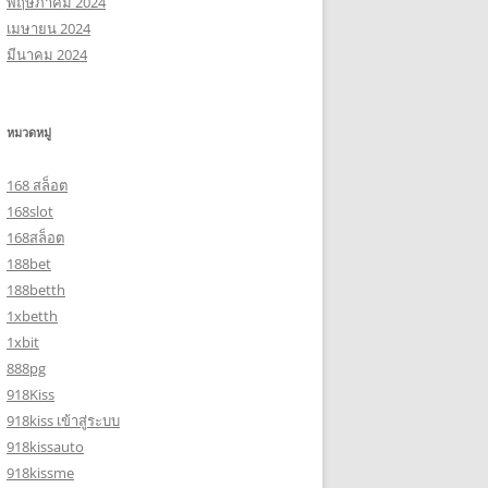
พฤษภาคม 2024
เมษายน 2024
มีนาคม 2024
หมวดหมู่
168 สล็อต
168slot
168สล็อต
188bet
188betth
1xbetth
1xbit
888pg
918Kiss
918kiss เข้าสู่ระบบ
918kissauto
918kissme