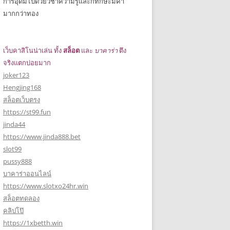
การอุดมไปด้วยวิชาความรู้และก็ทักษะมีค่า
มากกว่าทอง
เว็บคาสิโนน่าเล่น ทั้ง
สล็อต
และ
บาคาร่า
ตึง
จริงแตกบ่อยมาก
joker123
Hengjing168
สล็อตเว็บตรง
https://st99.fun
jinda44
https://www.jinda888.bet
slot99
pussy888
บาคาร่าออนไลน์
https://www.slotxo24hr.win
สล็อตทดลอง
คลิปโป๊
https://1xbetth.win