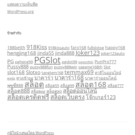
แสดงความเห็นฟีด
WordPress.org
ป้ายกำกับ
918Kiss
188betth
faro168
happy168
918kissauto
fullslotpg
Joker123
hengjing168
jinda55
jinda888
joker123auto
PGSlot
PG
PunPro777
pgheng99
pgslot99
pgslotfish
Pussy888
pussy888fun
pussy888win
sagame168th
Slot
temmax69
slot168
Slotxo
tangtem168
คาสิโนออนไลน์
บาคาร่า168
บาคาร่า
บาคาร่าออนไลน์
ทางเข้าpg
ดูหนัง
สล็อต
สล็อต168
พุซซี่888
สล็อต55
สล็อต99
สล็อต777
สล็อตออนไลน์
สล็อต888
สล็อตxo
สล็อตpg
สล็อตเครดิตฟรี
สล็อตเว็บตรง
โจ๊กเกอร์123
ภูมิใจนำเสนอโดย WordPress