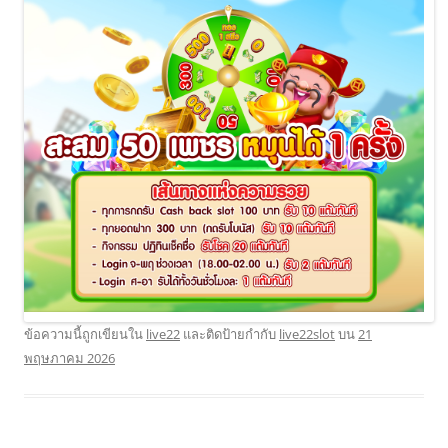
ข้อความนี้ถูกเขียนใน
live22
และติดป้ายกำกับ
live22slot
บน
21
พฤษภาคม 2026