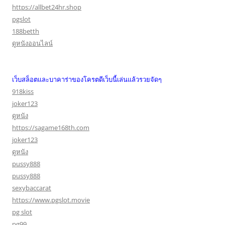
https://allbet24hr.shop
pgslot
188betth
ดูหนังออนไลน์
เว็บสล็อตและบาคาร่าของโครตดีเว็บนี้เล่นแล้วรวยจัดๆ
918kiss
joker123
ดูหนัง
https://sagame168th.com
joker123
ดูหนัง
pussy888
pussy888
sexybaccarat
https://www.pgslot.movie
pg slot
pg99