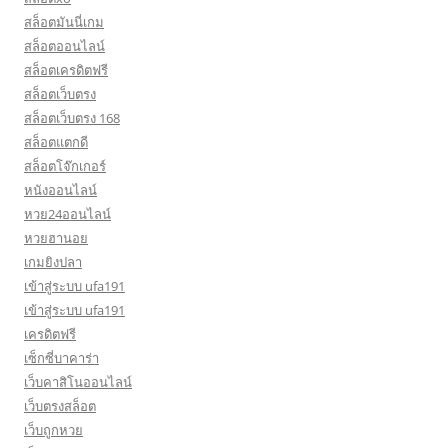
สล็อตมันนี่เกม
สล็อตออนไลน์
สล็อตเครดิตฟรี
สล็อตเว็บตรง
สล็อตเว็บตรง 168
สล็อตแตกดี
สล็อตโจ๊กเกอร์
หนังออนไลน์
หวย24ออนไลน์
หวยฮานอย
เกมยิงปลา
เข้าสู่ระบบ ufa191
เข้าสู่ระบบ ufa191
เครดิตฟรี
เซ็กซี่บาคาร่า
เว็บคาสิโนออนไลน์
เว็บตรงสล็อต
เว็บถูกหวย