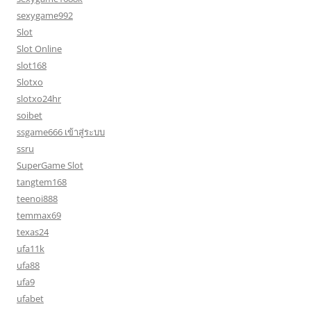
sexygame992
Slot
Slot Online
slot168
Slotxo
slotxo24hr
soibet
ssgame666 เข้าสู่ระบบ
ssru
SuperGame Slot
tangtem168
teenoi888
temmax69
texas24
ufa11k
ufa88
ufa9
ufabet