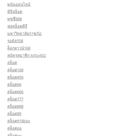
พนันออนไลน์
พีจีสล็อต
พุซซี่888
ฟลูสล็อตพีจี
มหาวิทยาลัยราชภัฏ
รอยัล558
ล็อกดาวน์168
สมัครสมาชิก lotto432
สล็อต
สล็อต168
สล็อต456
สล็อต66
สล็อต666
สล็อต777
สล็อต888
สล็อต89
สล็อต918kiss
สล็อตpg
สล็อตxo