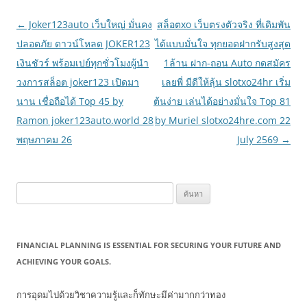
เมนู
←
Joker123auto เว็บใหญ่ มั่นคง
สล็อตxo เว็บตรงตัวจริง ที่เดิมพัน
นำทาง
ปลอดภัย ดาวน์โหลด JOKER123
ได้แบบมั่นใจ ทุกยอดฝากรับสูงสุด
เรื่อง
เงินชัวร์ พร้อมเปย์ทุกชั่วโมงผู้นำ
1ล้าน ฝาก-ถอน Auto กดสมัคร
วงการสล็อต joker123 เปิดมา
เลยพี่ มีดีให้ลุ้น slotxo24hr เริ่ม
นาน เชื่อถือได้ Top 45 by
ต้นง่าย เล่นได้อย่างมั่นใจ Top 81
Ramon joker123auto.world 28
by Muriel slotxo24hre.com 22
พฤษภาคม 26
July 2569
→
ค้นหา
สำหรับ:
FINANCIAL PLANNING IS ESSENTIAL FOR SECURING YOUR FUTURE AND
ACHIEVING YOUR GOALS.
การอุดมไปด้วยวิชาความรู้และก็ทักษะมีค่ามากกว่าทอง