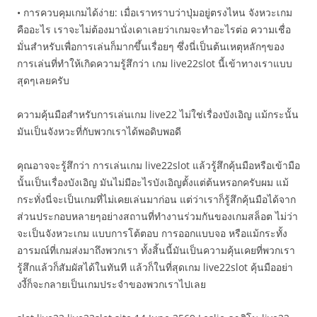
• การควบคุมเกมได้ง่าย: เมื่อเราทราบว่าปุ่มอยู่ตรงไหน จังหวะเกม
คืออะไร เราจะไม่ต้องมานั่งเดาเลยว่าเกมจะทำอะไรต่อ ความเชื่อ
มั่นสำหรับเพื่อการเล่นก็มากขึ้นเรื่อยๆ ซึ่งนี่เป็นต้นเหตุหลักๆของ
การเล่นที่ทำให้เกิดความรู้สึกว่า เกม live22slot นี้เข้าทางเราแบบ
สุดๆเลยครับ
ความคุ้นมือสำหรับการเล่นเกม live22 ไม่ใช่เรื่องบังเอิญ แม้กระนั้น
มันเป็นจังหวะที่กับพวกเราได้พอดิบพอดี
คุณอาจจะรู้สึกว่า การเล่นเกม live22slot แล้วรู้สึกคุ้นมือหรือเข้ามือ
นั้นเป็นเรื่องบังเอิญ มันไม่มีอะไรบังเอิญตั้งแต่ต้นหรอกครับผม แม้
กระทั่งนี่จะเป็นเกมที่ไม่เคยเล่นมาก่อน แต่ว่าเราก็รู้สึกคุ้นมือได้จาก
ส่วนประกอบหลายๆอย่างสถานที่ทำงานร่วมกันของเกมสล็อต ไม่ว่า
จะเป็นจังหวะเกม แบบการโต้ตอบ การออกแบบจอ หรือแม้กระทั้ง
อารมณ์ที่เกมส่งมาถึงพวกเรา ทั้งสิ้นนี้มันเป็นความคุ้นเคยที่พวกเรา
รู้สึกแล้วก็สัมผัสได้ในทันที แล้วก็ในที่สุดเกม live22slot คุ้นมืออย่า
งงี้ก็จะกลายเป็นเกมประจำของพวกเราไปเลย