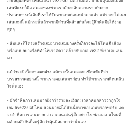
อีกเหตุผลที่ทำให้คนเล่น live22slot มีความคิดว่าเกมนี้คุ้นมือแม้จะ
เล่นทีแรกก็คือ สมองของพวกเรามักจะจับความราวกับจาก
ประสบการณ์เดิมที่เราได้รับจากเกมก่อนหน้ามาแล้ว แม้ว่าจะไม่เคย
เล่นเกมนี้ แม้กระนั้นถ้าหากมีส่วนที่คล้ายกันก็จะรู้สึกคุ้นมือได้ง่าย
สุดๆ
• ธีมและก็โครงสร้างเกม: บางเกมบางครั้งก็อาจจะใช้โทนสี เสียง
หรือแบบอย่างรีลที่ทำให้เราคิดว่าคล้ายกับเกมlive22 ที่เราเคยเล่น
มา
แม้ว่าจะมีเนื้อหาแตกต่าง แม้กระนั้นสมองจะเชื่อมทันทีว่า
บรรยากาศอย่างนี้ พวกเราเคยเล่นมาก่อน ทำให้พวกเราเพลิดเพลิน
ใจนั่นเอง
• มักจำฟีลการเล่นมากยิ่งกว่ารายละเอียด: เวลาคนกล่าวว่าถูกใจ
เกม live22slot ไหน ส่วนมากมิได้จำเนื้อหาของเกมหรอกขอรับ แต่
จะจำฟีลการเล่นมากกว่าว่าตอนเล่นรู้สึกอย่างไร พอเจอเกมใหม่ที่
คล้ายคลึงกันก็จะรู้สึกว่าคุ้นมือมากกว่านั่นเอง