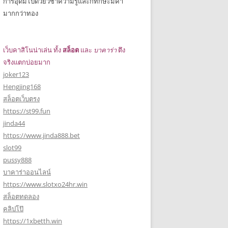
การอุดมไปด้วยวิชาความรู้และก็ทักษะมีค่า
มากกว่าทอง
เว็บคาสิโนน่าเล่น ทั้ง
สล็อต
และ
บาคาร่า
ตึง
จริงแตกบ่อยมาก
joker123
Hengjing168
สล็อตเว็บตรง
https://st99.fun
jinda44
https://www.jinda888.bet
slot99
pussy888
บาคาร่าออนไลน์
https://www.slotxo24hr.win
สล็อตทดลอง
คลิปโป๊
https://1xbetth.win