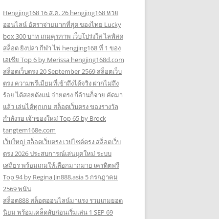
Hengjing168 16 ส.ค. 26 hengjing168 หวย
ออนไลน์ อัตราจ่ายมากที่สุด ของไทย Lucky
box 300 บาท เกมคุรภาพ เว็บโปร่งใส ไลฟ์สด
สล็อต ยิงปลา กีฬา ไพ่ hengjing168 ที่ 1 ของ
เอเชีย Top 6 by Merissa hengjing168d.com
สล็อตเว็บตรง 20 September 2569 สล็อตเว็บ
ตรง ความพรีเมียมที่เข้าถึงได้จริง ฝากไม่ถึง
ร้อย ได้สอยตังแน่ จ่ายตรง กี่ล้านก็จ่าย คัดมา
แล้ว เล่นได้ทุกเกม สล็อตเว็บตรง ของรางวัล
กำลังรอ เจ้าของใหม่ Top 65 by Brock
tangtem168e.com
เว็บใหญ่ สล็อตเว็บตรง เวปไซต์ตรง สล็อตเว็บ
ตรง 2026 ประสบการณ์เล่นยุคใหม่ ระบบ
เสถียร พร้อมเกมให้เลือกมากมาย เครดิตฟรี
Top 94 by Regina Jin888.asia 5 กรกฎาคม
2569 พนัน
สล็อต888 สล็อตออนไลน์มาแรง รวมเกมยอด
นิยม พร้อมเคล็ดลับก่อนเริ่มเล่น 1 SEP 69