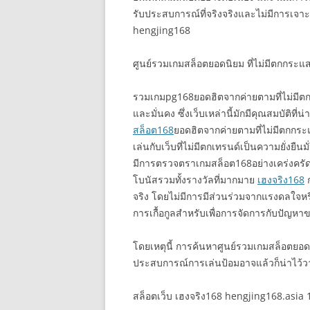
รับประสบการณ์ที่จริงจริงและไม่มีการเจาะ
hengjing168
ศูนย์รวมเกมสล็อตยอดนิยม ที่ไม่มีตกกระแส 
รวมเกมpg168ยอดฮิตจากค่ายตามที่ไม่มีตกเท
และมั่นคง ซึ่งเว็บเหล่านี้มักมีคุณสมบัติที
สล็อต168
ยอดฮิตจากค่ายตามที่ไม่มีตกกระแ
เล่นกับเว็บที่ไม่มีตกเทรนด์เป็นความยั่งยืน
มีการตรวจตราเกมสล็อต168อย่างเคร่งครัด 
โบนัสรวมทั้งรางวัลที่มากมาย
เฮงจริง168
ก
จริง โดยไม่มีการมีส่วนร่วมจากแรงดลใจหร
การเกื้อกูลสำหรับเพื่อการจัดการกับปัญหาข
โดยเหตุนี้ การค้นหาศูนย์รวมเกมสล็อตยอดน
ประสบการณ์การเล่นป้อมอาจแล้วก็น่าไว้
สล็อตเว็บ เฮงจริง168 hengjing168.asia 