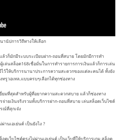
นานัปการวิถีทางให้เลือก
 แล้วก็มักมีระบบระเบียบฝาก-ถอนที่สบาย โดยมักมีการทำ
ห้ผู้เล่นสล็อต168เชื่อมั่นในการทำรายการการเงินแล้วก็การเล่น
รามีไว้ให้บริการนานาประการความสะดวกของแต่ละคนได้ ทั้งยัง
างทรูวอเทล,แบบครบๆเลือกได้ทุกช่องทาง
ยี่ยมที่สุดสำหรับผู้ที่อยากความสะดวกสบาย แล้วก็ช่องทาง
รจ่ายเงินจริงรวมทั้งบริการฝาก-ถอนที่สบาย เล่นสล็อตเว็บไซต์
์ที่สุกเจ๋ง
ผ่านเอเย่นต์ เป็นยังไง ?
ล็อตเว็บไซต์ตรงไม่ผ่านเอเย่นต์ เป็นเว็บที่ให้บริการเกม สล็อต