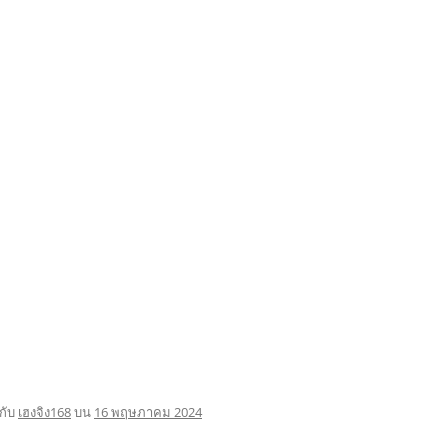
กับ
เฮงจิง168
บน
16 พฤษภาคม 2024