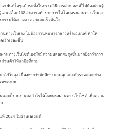
เอเย่นต์ใดๆแม้กระทั่งในกรรมวิธีการฝาก-ถอนก็ไม่ต้องผ่านผู้
ับว่าผู้เล่นสล็อต168สามารถทำรายการได้โดยตรงผ่านทางเว็บเอง
ุรกรรมได้อย่างสะดวกและเร็วทันใจ
่านทางเว็บเอง ไม่ต้องผ่านหนทางกลางหรือเอเย่นต์ ทำให้
ร็วเยอะขึ้น
นทางเว็บไซต์เองมักมีความปลอดภัยสูงขึ้นมากยิ่งกว่าการ
ลส่วนตัวให้แก่มือที่สาม
น่าไว้ใจสูง เนื่องจากว่ามักมีการควบคุมและสำรวจเกมอย่าง
ธรรมของเกม
พันและก็รายงานผลกำไรได้โดยตรงผ่านทางเว็บไซต์ เพื่อความ
็บ
แท้ 2024 ไม่ผ่านเอเย่นต์