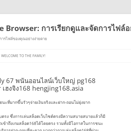
le Browser: การเรียกดูและจัดการไฟล์อ
ัดการไฟล์ของคุณอย่างง่ายดาย
ข้าม
ไป
WELCOME TO THE FAMILY!
ยัง
เนื้อหา
ly 67 พนันออนไลน์เว็บใหญ่ pg168
r เฮงจิง168 hengjing168.asia
นะที่มากขึ้นรัวๆจ่ายเงินจริงและฝาก-ถอนไม่ยุ่งยาก
็บตรง ซึ่งการเล่นสล็อตเว็บไซต์ตรงมีความสบายสบายแล้วก็มี
รถเข้าถึงเกมสล็อต168ได้โดยตรง รวมทั้งมีโอกาสในการชนะ
ะบริการฝาก-ถอนที่สะดวก มากกว่าการเล่นสล็อต168ที่ผ่าน