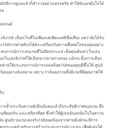
ต์มักมีการดูแลแล้วก็สำรวจอย่างเคร่งครัด ทำให้มั่นอกมั่นใจได้
รรม
กเทรนด์
ง168 เลือกเว็บที่ไม่เพียงแต่เพียงแค่มีชื่อเสียง แต่ว่ายังได้รับ
จิง168จากค่ายดังๆได้ตระเตรียมรับความพึงพอใจของคุณอย่าง
สบการณ์การเล่นเกมที่ไม่มีตกกระแส เมื่อคุณค้นหาเว็บเล่น
เว็บเฮงจิง168ให้เลือกมากมายก่ายกอง แม้กระนั้นการเลือก
รถช่วยให้ประสบการณ์การเล่นสล็อต168ของคุณดีขึ้นได้ ศูนย์
ยมอย่างล้นหลาม เพราะว่ามั่นคงรวมทั้งมีเกมที่มีคุณภาพให้
ริง
การค้ำประกันความยั่งยืนมั่นคงแล้วก็ประสิทธิภาพของเกม ซึ่ง
ที่ยอมรับ และเสถียรที่สุด ซึ่งทำให้ผู้เล่นมั่นอกมั่นใจในความ
ัล ศูนย์รวมเกมเฮงจริง168ยอดนิยมจากค่ายดังมักจะมีการ
รตกกระแสสำหรับการสร้างประสบการณ์การเล่น เพื่อผู้เล่นได้