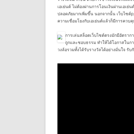
เอเย่นต์ ไม่ต้องผ่านการโอนเงินผ่านเอเย่นต
ปลอดภัยมากเพิ่มขึ้น นอกจากนั้น เว็บไซต์
ความเชื่อมโยงกับเอเย่นต์แล้วก็มีการควบค
การเล่นสล็อตเว็บไซต์ตรงมักมีอัตราการ
ถูกและชอบธรรม ทำให้ได้โอกาสในการ
วงล้อรวมทั้งได้รับรางวัลได้อย่างมั่นใจ รั