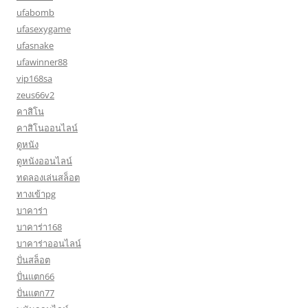
ufabomb
ufasexygame
ufasnake
ufawinner88
vip168sa
zeus66v2
คาสิโน
คาสิโนออนไลน์
ดูหนัง
ดูหนังออนไลน์
ทดลองเล่นสล็อต
ทางเข้าpg
บาคาร่า
บาคาร่า168
บาคาร่าออนไลน์
ปั่นสล็อต
ปั่นแตก66
ปั่นแตก77