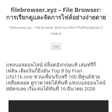
filebrowser.xyz – File Browser:
การเรียกดูและจัดการไฟล์อย่างง่ายดาย
filebrowser.xyz – File Browser: ค้นหาและจัดการไฟล์ของคุณอย่าง
ง่ายดาย
ข้าม
เมนู
ไป
ยัง
เนื้อหา
แทงบอลออนไลน์ สล็อตอังกฤษแท้ เล่นฟรีก็
เพลิน เติมเงินก็ยิ่งมัน Top 8 by Fran
Ufa11k.one ชวนเพื่อนรับฟรี 100 มีศูนย์ช่วย
เหลือตลอด ดูราคาสดได้ทันที แทงบอลออนไลน์
สมัครเลย เริ่มเล่นได้ทันที 16 มีนาคม 2026