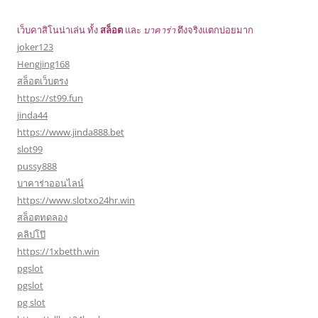
เว็บคาสิโนน่าเล่น ทั้ง
สล็อต
และ
บาคาร่า
ตึงจริงแตกบ่อยมาก
joker123
Hengjing168
สล็อตเว็บตรง
https://st99.fun
jinda44
https://www.jinda888.bet
slot99
pussy888
บาคาร่าออนไลน์
https://www.slotxo24hr.win
สล็อตทดลอง
คลิปโป๊
https://1xbetth.win
pgslot
pgslot
pg slot