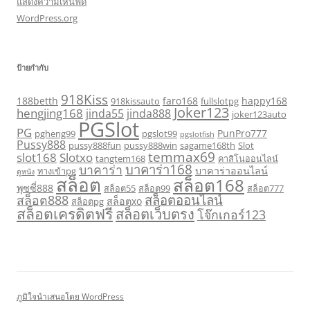
แสดงความเห็นฟีด
WordPress.org
ป้ายกำกับ
918Kiss
188betth
faro168
happy168
918kissauto
fullslotpg
Joker123
hengjing168
jinda55
jinda888
joker123auto
PGSlot
PG
PunPro777
pgheng99
pgslot99
pgslotfish
Pussy888
pussy888fun
pussy888win
sagame168th
Slot
temmax69
slot168
Slotxo
tangtem168
คาสิโนออนไลน์
บาคาร่า168
บาคาร่า
บาคาร่าออนไลน์
ทางเข้าpg
ดูหนัง
สล็อต
สล็อต168
พุซซี่888
สล็อต55
สล็อต99
สล็อต777
สล็อตออนไลน์
สล็อต888
สล็อตxo
สล็อตpg
สล็อตเครดิตฟรี
สล็อตเว็บตรง
โจ๊กเกอร์123
ภูมิใจนำเสนอโดย WordPress