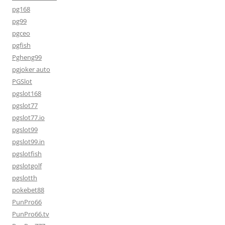
pg168
pg99
pgceo
pgfish
Pgheng99
pgjoker auto
PGSlot
pgslot168
pgslot77
pgslot77.io
pgslot99
pgslot99.in
pgslotfish
pgslotgolf
pgslotth
pokebet88
PunPro66
PunPro66.tv