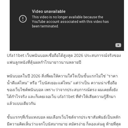
Ufa11bet เว็บพนันบอลเชื่อถือได้สูงสุด 2026 ประสบการณ์จริงของ
แฟนลูกหนังที่ลุ้นผลกำไรมายาวนานหลายปี
พนันบอลในปี 2026 สิ่งที่ผมให้ความใส่ใจเป็นขั้นแรกไม่ใช่ “ราคา
น้ำดีแค่ไหน” หรือ “โบนัสเยอะแค่ไหน” แต่ว่าเป็น ความน่าเชื่อถือ
ของเว็บไซต์พนันบอล เพราะว่าจากประสบการณ์ตรง ผมเคยทั้งยัง
ได้กำไรจริง และก็เคยเจอเว็บ ufa11bet ที่ทำให้เสียความรู้สึกมา
แล้วแบบเดียวกัน
ขั้นแรกๆที่เริ่มแทงบอล ผมเลือกเว็บไซต์จากประชาสัมพันธ์เป็นหลัก
มีความคิดเห็นว่าแจกโบนัสมากมาย สมัครง่าย ก็ลองเล่นดู ท้ายที่สุด