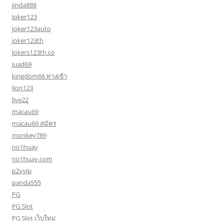
jinda888
Joker123
joker123auto
joker123th
jokers123th.co
juad69
kingdom66 ทางเข้า
lion123
live22
macau69
macau69 สมัคร
monkey789
no1huay
no1huay.com
p2vvip
panda555
PG
PG Slot
PG Slot เว็บใหม่