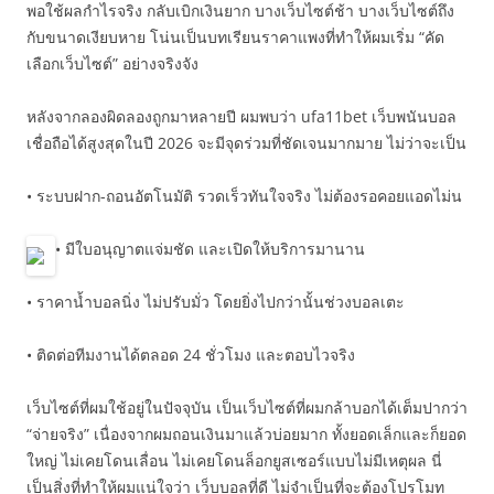
พอใช้ผลกำไรจริง กลับเบิกเงินยาก บางเว็บไซต์ช้า บางเว็บไซต์ถึง
กับขนาดเงียบหาย โน่นเป็นบทเรียนราคาแพงที่ทำให้ผมเริ่ม “คัด
เลือกเว็บไซต์” อย่างจริงจัง
หลังจากลองผิดลองถูกมาหลายปี ผมพบว่า ufa11bet เว็บพนันบอล
เชื่อถือได้สูงสุดในปี 2026 จะมีจุดร่วมที่ชัดเจนมากมาย ไม่ว่าจะเป็น
• ระบบฝาก-ถอนอัตโนมัติ รวดเร็วทันใจจริง ไม่ต้องรอคอยแอดไม่น
• มีใบอนุญาตแจ่มชัด และเปิดให้บริการมานาน
• ราคาน้ำบอลนิ่ง ไม่ปรับมั่ว โดยยิ่งไปกว่านั้นช่วงบอลเตะ
• ติดต่อทีมงานได้ตลอด 24 ชั่วโมง และตอบไวจริง
เว็บไซต์ที่ผมใช้อยู่ในปัจจุบัน เป็นเว็บไซต์ที่ผมกล้าบอกได้เต็มปากว่า
“จ่ายจริง” เนื่องจากผมถอนเงินมาแล้วบ่อยมาก ทั้งยอดเล็กและก็ยอด
ใหญ่ ไม่เคยโดนเลื่อน ไม่เคยโดนล็อกยูสเซอร์แบบไม่มีเหตุผล นี่
เป็นสิ่งที่ทำให้ผมแน่ใจว่า เว็บบอลที่ดี ไม่จำเป็นที่จะต้องโปรโมท