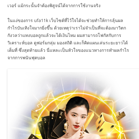
เวอร์ แม้กระนั้นจำต้องพิสูจน์ได้จากการใช้งานจริง
ในแง่ของการ ufa11k เว็บไซต์ที่ไว้ใจได้จะช่วยทำให้การลุ้นผล
กำไรบันเทิงใจมากยิ่งขึ้น ด้วยเหตุว่าเราไม่จำเป็นที่จะต้องมาวิตก
กังวลว่าแทงบอลถูกแล้วจะได้เงินไหม ผมสามารถโฟกัสกับการ
วิเคราะห์บอล ดูฟอร์มกลุ่ม มองสถิติ และก็คิดแผนเล่นระยะยาวได้
เต็มที่ ซึ่งสุดท้ายแล้ว นี่แหละเป็นหัวใจของแนวทางการทำผลกำไร
จากการพนันฟุตบอล