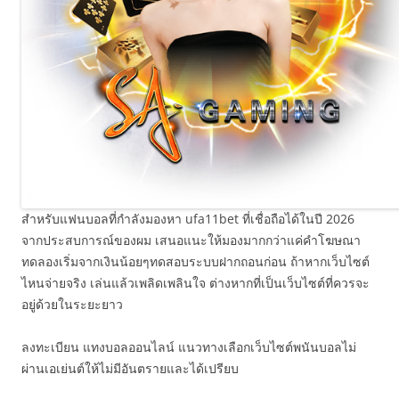
สำหรับแฟนบอลที่กำลังมองหา ufa11bet ที่เชื่อถือได้ในปี 2026
จากประสบการณ์ของผม เสนอแนะให้มองมากกว่าแค่คำโฆษณา
ทดลองเริ่มจากเงินน้อยๆทดสอบระบบฝากถอนก่อน ถ้าหากเว็บไซต์
ไหนจ่ายจริง เล่นแล้วเพลิดเพลินใจ ต่างหากที่เป็นเว็บไซต์ที่ควรจะ
อยู่ด้วยในระยะยาว
ลงทะเบียน แทงบอลออนไลน์ แนวทางเลือกเว็บไซต์พนันบอลไม่
ผ่านเอเย่นต์ให้ไม่มีอันตรายและได้เปรียบ