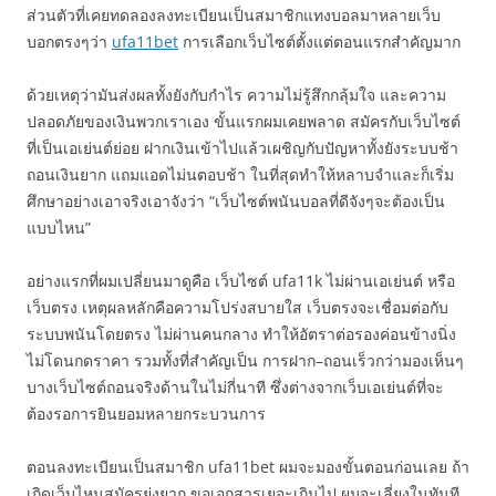
ส่วนตัวที่เคยทดลองลงทะเบียนเป็นสมาชิกแทงบอลมาหลายเว็บ
บอกตรงๆว่า
ufa11bet
การเลือกเว็บไซต์ตั้งแต่ตอนแรกสำคัญมาก
ด้วยเหตุว่ามันส่งผลทั้งยังกับกำไร ความไม่รู้สึกกลุ้มใจ และความ
ปลอดภัยของเงินพวกเราเอง ขั้นแรกผมเคยพลาด สมัครกับเว็บไซต์
ที่เป็นเอเย่นต์ย่อย ฝากเงินเข้าไปแล้วเผชิญกับปัญหาทั้งยังระบบช้า
ถอนเงินยาก แถมแอดไม่นตอบช้า ในที่สุดทำให้หลาบจำและก็เริ่ม
ศึกษาอย่างเอาจริงเอาจังว่า “เว็บไซต์พนันบอลที่ดีจังๆจะต้องเป็น
แบบไหน”
อย่างแรกที่ผมเปลี่ยนมาดูคือ เว็บไซต์ ufa11k ไม่ผ่านเอเย่นต์ หรือ
เว็บตรง เหตุผลหลักคือความโปร่งสบายใส เว็บตรงจะเชื่อมต่อกับ
ระบบพนันโดยตรง ไม่ผ่านคนกลาง ทำให้อัตราต่อรองค่อนข้างนิ่ง
ไม่โดนกดราคา รวมทั้งที่สำคัญเป็น การฝาก–ถอนเร็วกว่ามองเห็นๆ
บางเว็บไซต์ถอนจริงด้านในไม่กี่นาที ซึ่งต่างจากเว็บเอเย่นต์ที่จะ
ต้องรอการยินยอมหลายกระบวนการ
ตอนลงทะเบียนเป็นสมาชิก ufa11bet ผมจะมองขั้นตอนก่อนเลย ถ้า
เกิดเว็บไหนสมัครยุ่งยาก ขอเอกสารเยอะเกินไป ผมจะเลี่ยงในทันที