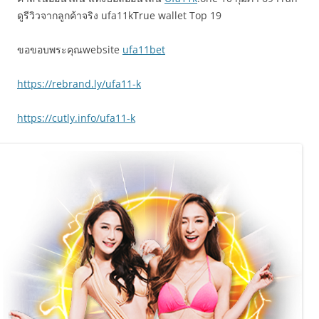
ดูรีวิวจากลูกค้าจริง ufa11kTrue wallet Top 19
ขอขอบพระคุณwebsite
ufa11bet
https://rebrand.ly/ufa11-k
https://cutly.info/ufa11-k