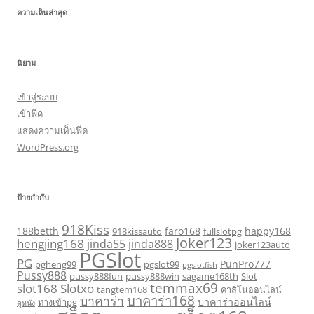
ความเห็นล่าสุด
นิยาม
เข้าสู่ระบบ
เข้าฟีด
แสดงความเห็นฟีด
WordPress.org
ป้ายกำกับ
918Kiss
188betth
faro168
happy168
918kissauto
fullslotpg
Joker123
hengjing168
jinda55
jinda888
joker123auto
PGSlot
PG
PunPro777
pgheng99
pgslot99
pgslotfish
Pussy888
pussy888fun
pussy888win
sagame168th
Slot
temmax69
slot168
Slotxo
tangtem168
คาสิโนออนไลน์
บาคาร่า168
บาคาร่า
บาคาร่าออนไลน์
ทางเข้าpg
ดูหนัง