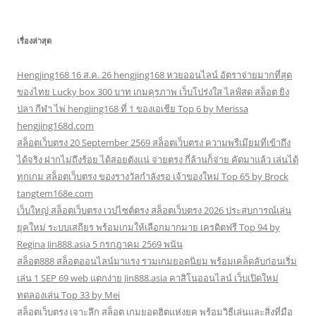
เรื่องล่าสุด
Hengjing168 16 ส.ค. 26 hengjing168 หวยออนไลน์ อัตราจ่ายมากที่สุด
ของไทย Lucky box 300 บาท เกมคุรภาพ เว็บโปร่งใส ไลฟ์สด สล็อต ยิง
ปลา กีฬา ไพ่ hengjing168 ที่ 1 ของเอเชีย Top 6 by Merissa
hengjing168d.com
สล็อตเว็บตรง 20 September 2569 สล็อตเว็บตรง ความพรีเมียมที่เข้าถึง
ได้จริง ฝากไม่ถึงร้อย ได้สอยตังแน่ จ่ายตรง กี่ล้านก็จ่าย คัดมาแล้ว เล่นได้
ทุกเกม สล็อตเว็บตรง ของรางวัลกำลังรอ เจ้าของใหม่ Top 65 by Brock
tangtem168e.com
เว็บใหญ่ สล็อตเว็บตรง เวปไซต์ตรง สล็อตเว็บตรง 2026 ประสบการณ์เล่น
ยุคใหม่ ระบบเสถียร พร้อมเกมให้เลือกมากมาย เครดิตฟรี Top 94 by
Regina Jin888.asia 5 กรกฎาคม 2569 พนัน
สล็อต888 สล็อตออนไลน์มาแรง รวมเกมยอดนิยม พร้อมเคล็ดลับก่อนเริ่ม
เล่น 1 SEP 69 web แตกง่าย Jin888.asia คาสิโนออนไลน์ เว็บเปิดใหม่
ทดลองเล่น Top 33 by Mei
สล็อตเว็บตรง เจาะลึก สล็อต เกมยอดฮิตแห่งยุค พร้อมวิธีเล่นและสิ่งที่มือ