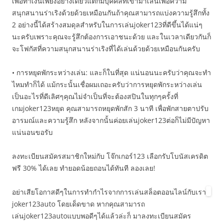
เพื่อทำเงินเพียงอย่างเดียวแต่ก็มีบุคคลที่เข้ามาเล่นเพื่อความ
สนุกสนานร่าเริงด้วยด้วยเหมือนกันถ้าคุณสามารถแบ่งความรู้สึกทั้ง
2 อย่างนี้ได้สร้างสมดุลสำหรับในการเล่นjoker123ที่ดีขึ้นได้แน่ๆ
นะครับเพราะคุณจะรู้สึกต้องการเอาชนะด้วย และในเวลาเดียวกันก็
จะโฟกัสที่ความสนุกสนานร่าเริงที่ได้เล่นด้วยด้วยเหมือนกันครับ
• การหยุดพักระหว่างเล่น: และก็ในที่สุด แน่นอนนะครับว่าคุณจะทำ
ไหมทำก็ได้ แม้กระนั้นเชื่อผมเถอะครับว่าการหยุดพักระหว่างเล่น
เป็นอะไรที่ดีเลิศๆคุณไม่จำเป็นที่จะต้องสปินในทุกๆครั้งที่
เกมjoker123หยุด คุณสามารถหยุดพักสัก 3 นาที เพื่อพักสายตาปรับ
อารมณ์และความรู้สึก หลังจากนั้นค่อยเล่นjoker123ต่อก็ไม่มีปัญหา
แน่นอนขอรับ
ลงทะเบียนสมัครสมาชิกใหม่กับ โจ๊กเกอร์123 เลือกรับโบนัสเครดิต
ฟรี 30% ได้เลย ทำยอดน้อยถอนได้ทันที ลองเลย!
อย่าเสียโอกาสดีๆในการทำกำไรจากการเล่นสล็อตออนไลน์กับเรา
joker123auto โดยเด็ดขาด หากคุณสามารถ
เล่นjoker123autoแบบพอดีๆได้แล้วล่ะก็ มาลงทะเบียนสมัคร