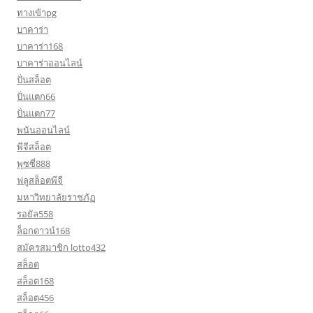
ทางเข้าpg
บาคาร่า
บาคาร่า168
บาคาร่าออนไลน์
ปั่นสล็อต
ปั่นแตก66
ปั่นแตก77
พนันออนไลน์
พีจีสล็อต
พุซซี่888
ฟลูสล็อตพีจี
มหาวิทยาลัยราชภัฏ
รอยัล558
ล็อกดาวน์168
สมัครสมาชิก lotto432
สล็อต
สล็อต168
สล็อต456