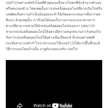
เกอร์123อย่างแท้จริงโดยที่ตัวคุณเองจึงควรไม่ตกที่นั่งลำบากตัวเอง
หรือคนรอบข้าง โดยเหตุนั้นการเล่นสล็อตออนไลน์ที่มากเกินไปหรือ
เสพติดเกินความจำเป็นมันย่อมจะทำให้เกิดผลกระทบมากยิ่งกว่าผล
ดีแน่ๆ ด้วยเหตุนั้น เราก็เลยได้ลองเก็บรวบรวมเอาแนวทางการ
ต่างๆที่สามารถช่วยให้นักเล่นสล็อตออนไลน์ของเรา joker123
สามารถเล่นสล็อตออนไลน์ได้อย่างมีความสนุกสนานร่าเริงสนุกไป
กับการเล่นสล็อตออนไลน์ได้อย่างเต็มเปี่ยมแล้วก็เล่นอย่างพอดี
กระทั่งสามารถทำกำไรจากการเล่นโจ๊กเกอร์123ได้มากขึ้นซึ่งจะมี
วิธีการแบบไหนบ้างนั้น มาดูกันเลยนะครับ เลทโก!