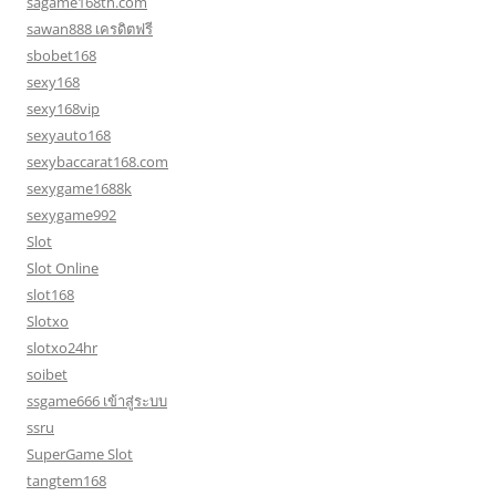
sagame168th.com
sawan888 เครดิตฟรี
sbobet168
sexy168
sexy168vip
sexyauto168
sexybaccarat168.com
sexygame1688k
sexygame992
Slot
Slot Online
slot168
Slotxo
slotxo24hr
soibet
ssgame666 เข้าสู่ระบบ
ssru
SuperGame Slot
tangtem168