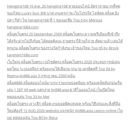
Hengjing168 16 ส.ค. 26 hengjing168 หวยออนไลน์ อัตราจ่ายมากที่สุด
ของไทย Lucky box 300 บาท เกมคุรภาพ เว็บโปร่งใส ไลฟ์สด สล็อต ยิง
ปลา กีฬา ไพ่ hengjing168 ที่ 1 ของเอเชีย Top 6 by Merissa
hengjing168d.com
สล็อตเว็บตรง 20 September 2569 สล็อตเว็บตรง ความพรีเมียมที่เข้าถึง
ได้จริง ฝากไม่ถึงร้อย ได้สอยตังแน่ จ่ายตรง กี่ล้านก็จ่าย คัดมาแล้ว เล่นได้
ทุกเกม สล็อตเว็บตรง ของรางวัลกำลังรอ เจ้าของใหม่ Top 65 by Brock
tangtem168e.com
เว็บใหญ่ สล็อตเว็บตรง เวปไซต์ตรง สล็อตเว็บตรง 2026 ประสบการณ์เล่น
ยุคใหม่ ระบบเสถียร พร้อมเกมให้เลือกมากมาย เครดิตฟรี Top 94 by
Regina Jin888.asia 5 กรกฎาคม 2569 พนัน
สล็อต888 สล็อตออนไลน์มาแรง รวมเกมยอดนิยม พร้อมเคล็ดลับก่อนเริ่ม
เล่น 1 SEP 69 web แตกง่าย Jin888.asia คาสิโนออนไลน์ เว็บเปิดใหม่
ทดลองเล่น Top 33 by Mei
สล็อตเว็บตรง เจาะลึก สล็อต เกมยอดฮิตแห่งยุค พร้อมวิธีเล่นและสิ่งที่มือ
ใหม่ต้องรู้ 12 AUG 2026 website แจกหนัก Jin888.asia casino online เว็บ
แม่ ทดลองเล่น Top 80 by Rena