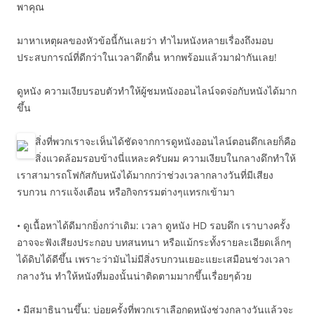
พาคุณ
มาหาเหตุผลของหัวข้อนี้กันเลยว่า ทำไมหนังหลายเรื่องถึงมอบ
ประสบการณ์ที่ดีกว่าในเวลาดึกดื่น หากพร้อมแล้วมาฝ่ากันเลย!
ดูหนัง ความเงียบรอบตัวทำให้ผู้ชมหนังออนไลน์จดจ่อกับหนังได้มาก
ขึ้น
สิ่งที่พวกเราจะเห็นได้ชัดจากการดูหนังออนไลน์ตอนดึกเลยก็คือ
สิ่งแวดล้อมรอบข้างนี่แหละครับผม ความเงียบในกลางดึกทำให้
เราสามารถโฟกัสกับหนังได้มากกว่าช่วงเวลากลางวันที่มีเสียง
รบกวน การแจ้งเตือน หรือกิจกรรมต่างๆแทรกเข้ามา
• ดูเนื้อหาได้ดีมากยิ่งกว่าเดิม: เวลา ดูหนัง HD รอบดึก เราบางครั้ง
อาจจะฟังเสียงประกอบ บทสนทนา หรือแม้กระทั้งรายละเอียดเล็กๆ
ได้ดิบได้ดีขึ้น เพราะว่ามันไม่มีสิ่งรบกวนเยอะแยะเสมือนช่วงเวลา
กลางวัน ทำให้หนังที่มองนั้นน่าติดตามมากขึ้นเรื่อยๆด้วย
• มีสมาธินานขึ้น: บ่อยครั้งที่พวกเราเลือกดูหนังช่วงกลางวันแล้วจะ