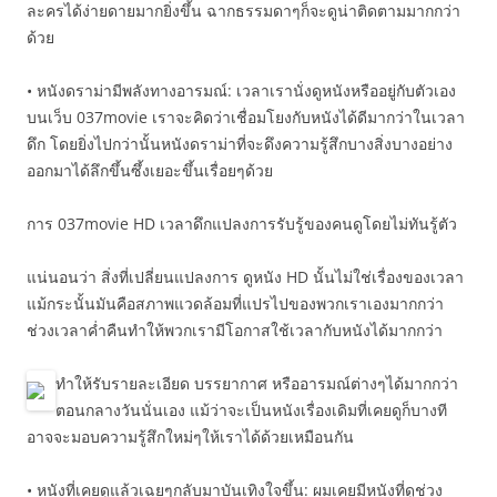
ละครได้ง่ายดายมากยิ่งขึ้น ฉากธรรมดาๆก็จะดูน่าติดตามมากกว่า
ด้วย
• หนังดราม่ามีพลังทางอารมณ์: เวลาเรานั่งดูหนังหรืออยู่กับตัวเอง
บนเว็บ 037movie เราจะคิดว่าเชื่อมโยงกับหนังได้ดีมากว่าในเวลา
ดึก โดยยิ่งไปกว่านั้นหนังดราม่าที่จะดึงความรู้สึกบางสิ่งบางอย่าง
ออกมาได้ลึกขึ้นซึ้งเยอะขึ้นเรื่อยๆด้วย
การ 037movie HD เวลาดึกแปลงการรับรู้ของคนดูโดยไม่ทันรู้ตัว
แน่นอนว่า สิ่งที่เปลี่ยนแปลงการ ดูหนัง HD นั้นไม่ใช่เรื่องของเวลา
แม้กระนั้นมันคือสภาพแวดล้อมที่แปรไปของพวกเราเองมากกว่า
ช่วงเวลาค่ำคืนทำให้พวกเรามีโอกาสใช้เวลากับหนังได้มากกว่า
ทำให้รับรายละเอียด บรรยากาศ หรืออารมณ์ต่างๆได้มากกว่า
ตอนกลางวันนั่นเอง แม้ว่าจะเป็นหนังเรื่องเดิมที่เคยดูก็บางที
อาจจะมอบความรู้สึกใหม่ๆให้เราได้ด้วยเหมือนกัน
• หนังที่เคยดูแล้วเฉยๆกลับมาบันเทิงใจขึ้น: ผมเคยมีหนังที่ดูช่วง