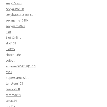
sexy168vip
sexyauto168
sexybaccarat168.com
sexygame1688k
sexygame992
Slot
Slot Online
slot168
Slotxo
slotxo24hr
soibet
ssgame666 เข้าสู่ระบบ
ssru
SuperGame Slot
tangtem168
teenoi888
temmax69
texas24
ufa11k