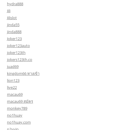
hydra888
Jili
Jilislot
jinda55
jinda888
Joker123
joker123auto
joker123th
jokers123th.co
juad69
kingdom66 ทางเข้า
lion123
live22
macau69
macau69 สมัคร
monkey789
no1huay
no1huay.com
p2vvip