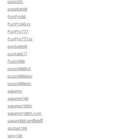
pgslotth
pokebet88
PunPro66
PunPro66.tv
PunPro777
PunPro777.tv
puntaek66
puntaek77
Pussy888
pussy888fun
pussy888play
pussy888win
sagame
sagame168
sagame168th
sagame168th.com
sawan888 เครดิตฟรี
sbobet168
sexy168