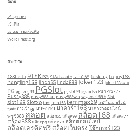
นิยาม
เข้าสู่ระบบ
เข้าฟีด
แสดงความเห็นฟีด
WordPress.org
ป้ายกำกับ
918Kiss
188betth
faro168
happy168
918kissauto
fullslotpg
Joker123
hengjing168
jinda55
jinda888
joker123auto
PGSlot
PG
PunPro777
pgheng99
pgslot99
pgslotfish
Pussy888
pussy888fun
pussy888win
sagame168th
Slot
temmax69
slot168
Slotxo
tangtem168
คาสิโนออนไลน์
บาคาร่า168
บาคาร่า
บาคาร่าออนไลน์
ทางเข้าpg
ดูหนัง
สล็อต
สล็อต168
พุซซี่888
สล็อต55
สล็อต99
สล็อต777
สล็อตออนไลน์
สล็อต888
สล็อตxo
สล็อตpg
สล็อตเครดิตฟรี
สล็อตเว็บตรง
โจ๊กเกอร์123