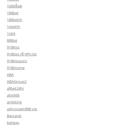
168สล็อต
188bet
188betth
1xbetth
1xbit
888pg
918Kiss
918kiss เข้าสู่ระบบ
918kissauto
918kissme
ABA
ABAGroup2
allbet24hr
alot666
ambking
askyouwin888 vip
Baccarat
betway