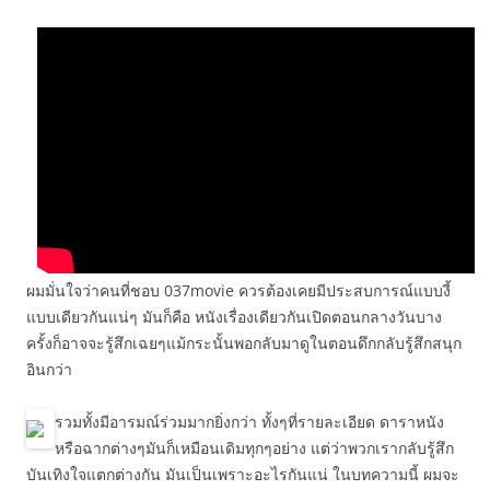
ผมมั่นใจว่าคนที่ชอบ 037movie ควรต้องเคยมีประสบการณ์แบบงี้
แบบเดียวกันแน่ๆ มันก็คือ หนังเรื่องเดียวกันเปิดตอนกลางวันบาง
ครั้งก็อาจจะรู้สึกเฉยๆแม้กระนั้นพอกลับมาดูในตอนดึกกลับรู้สึกสนุก
อินกว่า
รวมทั้งมีอารมณ์ร่วมมากยิ่งกว่า ทั้งๆที่รายละเอียด ดาราหนัง
หรือฉากต่างๆมันก็เหมือนเดิมทุกๆอย่าง แต่ว่าพวกเรากลับรู้สึก
บันเทิงใจแตกต่างกัน มันเป็นเพราะอะไรกันแน่ ในบทความนี้ ผมจะ