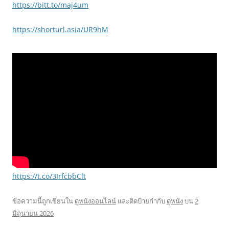
https://bitt.to/maj4um
https://shorturl.asia/UR9hM
https://t.co/3IrfcbbClt
ข้อความนี้ถูกเขียนใน
ดูหนังออนไลน์
และติดป้ายกำกับ
ดูหนัง
บน
2
มิถุนายน 2026