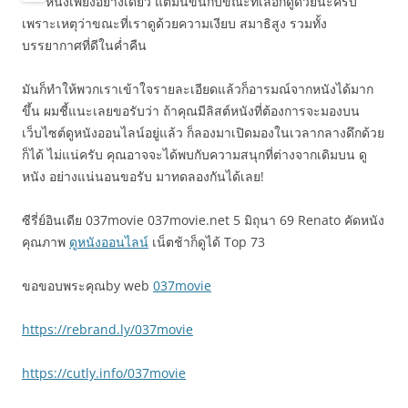
หนังเพียงอย่างเดียว แต่มันขึ้นกับขณะที่เลือกดูด้วยนะครับ
เพราะเหตุว่าขณะที่เราดูด้วยความเงียบ สมาธิสูง รวมทั้ง
บรรยากาศที่ดีในค่ำคืน
มันก็ทำให้พวกเราเข้าใจรายละเอียดแล้วก็อารมณ์จากหนังได้มาก
ขึ้น ผมชี้แนะเลยขอรับว่า ถ้าคุณมีลิสต์หนังที่ต้องการจะมองบน
เว็บไซต์ดูหนังออนไลน์อยู่แล้ว ก็ลองมาเปิดมองในเวลากลางดึกด้วย
ก็ได้ ไม่แน่ครับ คุณอาจจะได้พบกับความสนุกที่ต่างจากเดิมบน ดู
หนัง อย่างแน่นอนขอรับ มาทดลองกันได้เลย!
ซีรี่ย์อินเดีย 037movie 037movie.net 5 มิถุนา 69 Renato คัดหนัง
คุณภาพ
ดูหนังออนไลน์
เน็ตช้าก็ดูได้ Top 73
ขอขอบพระคุณby web
037movie
https://rebrand.ly/037movie
https://cutly.info/037movie