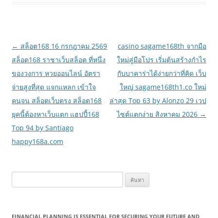
เมนู
←
สล็อต168 16 กรกฎาคม 2569
casino sagame168th จากมือ
นำทาง
สล็อต168 ราชาเว็บสล็อต ที่หนึ่ง
ใหม่สู่มือโปร เริ่มต้นสร้างกำไร
เรื่อง
ของวงการ หวยออนไลน์ อัตรา
กับบาคาร่าได้ง่ายกว่าที่คิด เว็บ
จ่ายสูงที่สุด แจกแหลก เข้าใจ
ใหญ่ sagame168th1.co ใหม่
คนจน สล็อตเว็บตรง สล็อต168
ล่าสุด Top 63 by Alonzo 29 เวป
ยุคนี้ต้องหาเว็บแตก แฮปปี้168
ไซต์แตกง่าย สิงหาคม 2026
→
Top 94 by Santiago
happy168a.com
ค้นหา
สำหรับ:
FINANCIAL PLANNING IS ESSENTIAL FOR SECURING YOUR FUTURE AND