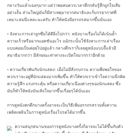
กลางวันแล้วเฉยๆมาก แต่ว่าพอสมควรเวลาดึกกลับรู้สึกถูกใจเสีย
อย่างงั้น ส่วนใหญ่มันก็มีสาเหตุมาจากสมาธิและก็บรรยากาศที่
เหมาะสมนี่แหละนะครับ ทำให้หนังมีอรรถรสมากขึ้นนั่นเอง
• จังหวะการเล่าถูกซึมได้ดียิ่งไปกว่า: หนังบางเรื่องไม่ได้เน้นย้ำ
ความเร็วหรือฉากแอคชันอะไร แม้กระนั้นใช้จังหวะการเล่าเรื่อง
แบบค่อยเป็นค่อยไปอยู่แล้ว กลางดึกเราก็เลยดูหนังแบบงี้แล้วมี
สมาธิมากกว่า มีลักษณะท่าทางจะเปิดใจมากกว่าอีกด้วย
• ความเกี่ยวพันกับนักแสดง: เมื่อไม่มีสิ่งรบกวน ความพึงพอใจของ
พวกเราจะอยู่ที่นักแสดงมากเพิ่มขึ้น ทำให้พวกเราเข้าใจความนึกคิด
ความรู้สึก แรงกระตุ้น หรือความเกี่ยวเนื่องต่างๆของนักแสดง ซึ่ง
มันก็ทำให้หนังบันเทิงใจมากขึ้นเรื่อยๆได้นั่นเอง
การดูหนังตกดึกบางครั้งอาจจะเป็นวิธีเพิ่มอรรถรสรวมทั้งความ
เพลิดเพลินในการดูหนังเรื่องโปรดได้มากขึ้น
ความสนุกสนานของการดูหนังบางครั้งก็อาจจะไม่ได้ขึ้นกับตัว