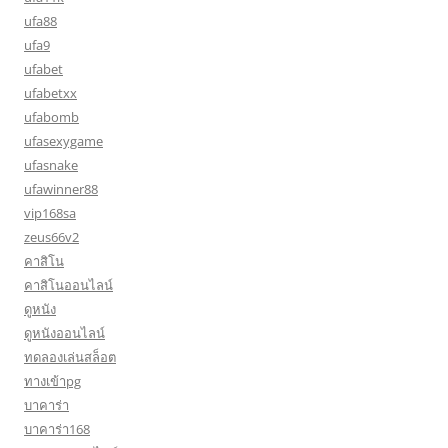
ufa88
ufa9
ufabet
ufabetxx
ufabomb
ufasexygame
ufasnake
ufawinner88
vip168sa
zeus66v2
คาสิโน
คาสิโนออนไลน์
ดูหนัง
ดูหนังออนไลน์
ทดลองเล่นสล็อต
ทางเข้าpg
บาคาร่า
บาคาร่า168