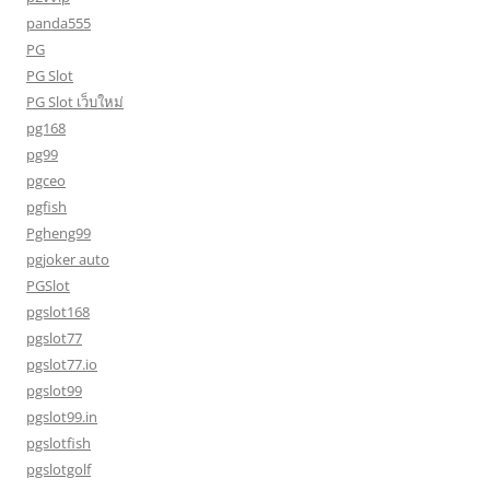
panda555
PG
PG Slot
PG Slot เว็บใหม่
pg168
pg99
pgceo
pgfish
Pgheng99
pgjoker auto
PGSlot
pgslot168
pgslot77
pgslot77.io
pgslot99
pgslot99.in
pgslotfish
pgslotgolf