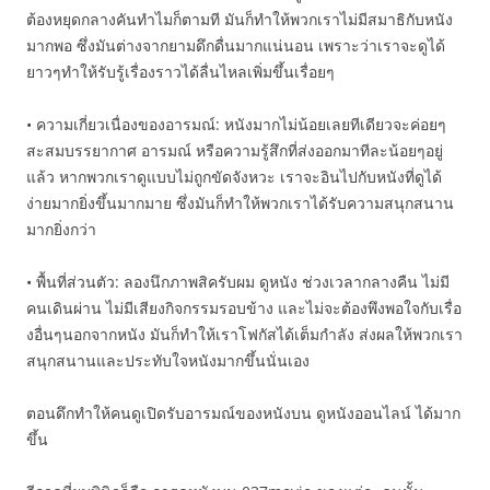
ต้องหยุดกลางคันทำไมก็ตามที มันก็ทำให้พวกเราไม่มีสมาธิกับหนัง
มากพอ ซึ่งมันต่างจากยามดึกดื่นมากแน่นอน เพราะว่าเราจะดูได้
ยาวๆทำให้รับรู้เรื่องราวได้ลื่นไหลเพิ่มขึ้นเรื่อยๆ
• ความเกี่ยวเนื่องของอารมณ์: หนังมากไม่น้อยเลยทีเดียวจะค่อยๆ
สะสมบรรยากาศ อารมณ์ หรือความรู้สึกที่ส่งออกมาทีละน้อยๆอยู่
แล้ว หากพวกเราดูแบบไม่ถูกขัดจังหวะ เราจะอินไปกับหนังที่ดูได้
ง่ายมากยิ่งขึ้นมากมาย ซึ่งมันก็ทำให้พวกเราได้รับความสนุกสนาน
มากยิ่งกว่า
• พื้นที่ส่วนตัว: ลองนึกภาพสิครับผม ดูหนัง ช่วงเวลากลางคืน ไม่มี
คนเดินผ่าน ไม่มีเสียงกิจกรรมรอบข้าง และไม่จะต้องพึงพอใจกับเรื่อ
งอื่นๆนอกจากหนัง มันก็ทำให้เราโฟกัสได้เต็มกำลัง ส่งผลให้พวกเรา
สนุกสนานและประทับใจหนังมากขึ้นนั่นเอง
ตอนดึกทำให้คนดูเปิดรับอารมณ์ของหนังบน ดูหนังออนไลน์ ได้มาก
ขึ้น