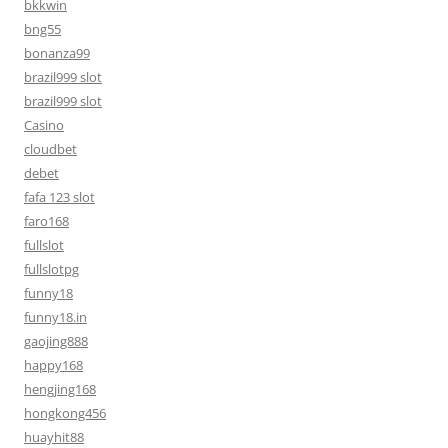
bkkwin
bng55
bonanza99
brazil999 slot
brazil999 slot
Casino
cloudbet
debet
fafa 123 slot
faro168
fullslot
fullslotpg
funny18
funny18.in
gaojing888
happy168
hengjing168
hongkong456
huayhit88