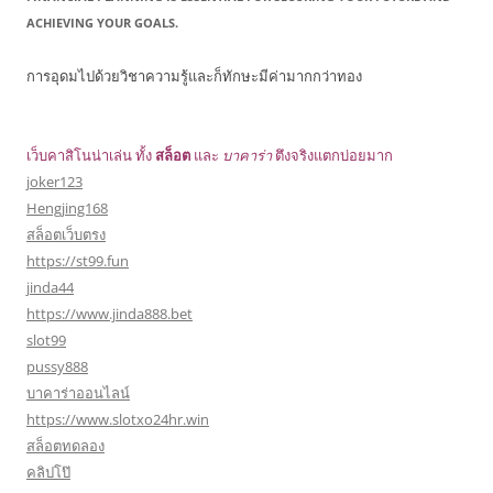
ACHIEVING YOUR GOALS.
การอุดมไปด้วยวิชาความรู้และก็ทักษะมีค่ามากกว่าทอง
เว็บคาสิโนน่าเล่น ทั้ง
สล็อต
และ
บาคาร่า
ตึงจริงแตกบ่อยมาก
joker123
Hengjing168
สล็อตเว็บตรง
https://st99.fun
jinda44
https://www.jinda888.bet
slot99
pussy888
บาคาร่าออนไลน์
https://www.slotxo24hr.win
สล็อตทดลอง
คลิปโป๊