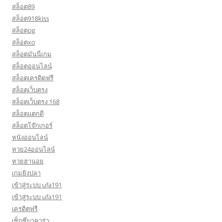
สล็อต89
สล็อต918kiss
สล็อตpg
สล็อตxo
สล็อตมันนี่เกม
สล็อตออนไลน์
สล็อตเครดิตฟรี
สล็อตเว็บตรง
สล็อตเว็บตรง 168
สล็อตแตกดี
สล็อตโจ๊กเกอร์
หนังออนไลน์
หวย24ออนไลน์
หวยฮานอย
เกมยิงปลา
เข้าสู่ระบบ ufa191
เข้าสู่ระบบ ufa191
เครดิตฟรี
เซ็กซี่บาคาร่า