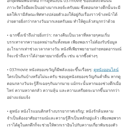
อีกจุดที่ผมพินิจก็คือ การดูหนังบน 037movie ของแต่ละคนนั้น
ภาวะจิตใจมีผลเป็นอย่างมากเลยจ้ะครับผม ซึ่งตอนกลางดึกนั้นจะมี
ผลให้เรามีลัษณะทิศทางปล่อยตัวเองให้อยู่กับเรื่องราวข้างหน้าได้
ง่ายดายยิ่งกว่ากลางวันมากเลยครับผม ทำให้ดูแล้วสนุกกว่าด้วย
• ฉากซึ้งเข้าถึงง่ายยิ่งกว่า: กลางคืนเป็นเวลาที่หลายๆคนเริ่ม
บรรเทาจากความอลหม่านกันทั้งหมด เพียงพอเราไม่ต้องรับข้อมูล
อะไรมากเท่าช่วงเวลากลางวัน หนังที่เพียรพยายามถ่ายทอดอารมณ์
ก็จะเข้าถึงเราได้ง่ายดายมากยิ่งขึ้น เช่น ฉากซึ้งต่างๆ
• 037movie หนังสยองขวัญก็มีพลังเยอะขึ้นเรื่อยๆ:
ดูหนังออนไลน์
ใครเป็นกันบ้างหรือไม่นะครับ ชอบดูหนังสยองขวัญกันค่ำคืน หากดู
ตอนกลางวันจะรู้สึกเฉยๆกันมากมาย แม้กระนั้นหากมองช่วงดึกเมื่อ
ไหร่ ความหวาดกลัว ความลุ้น และความเครียดจะมากขึ้นมากกว่า
อย่างแจ่มแจ้ง
• ดูหนัง หนังโรแมนติกสร้างบรรยากาศเจริญ: หนังรักล้นหลาม
จำเป็นต้องอาศัยอารมณ์และความรู้สึกเป็นหลักอยู่แล้ว เพียงพอพวก
เราได้ดูในตกดึกก็จะช่วยให้พวกเราอินไปกับความเกี่ยวพันของตัว