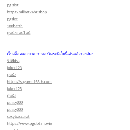
pg slot
https://allbet24hr.shop
pgslot
188betth
ดูหนังออนไลน์
เว็บสล็อตและบาคาร่าของโครตดีเว็บนี้เล่นแล้วรวยจัดๆ
918kiss
joker123
ดูหนัง
https://sagame168th.com
joker123
ดูหนัง
pussy888
pussy888
sexybaccarat
https://www.pgslot.movie