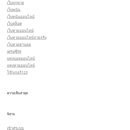
เว็บถูกหวย
เว็บพนัน
เว็บพนันออนไลน์
เว็บสล็อต
เว็บหวยออนไลน์
เว็บหวยออนไลน์จ่ายจริง
เว็บหวยฮานอย
เศรษฐี99
แทงบอลออนไลน์
แทงหวยออนไลน์
โจ๊กเกอร์123
ความเห็นล่าสุด
นิยาม
เข้าสู่ระบบ