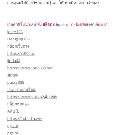
การอุดมไปด้วยวิชาความรู้และก็ทักษะมีค่ามากกว่าทอง
เว็บคาสิโนน่าเล่น ทั้ง
สล็อต
และ
บาคาร่า
ตึงจริงแตกบ่อยมาก
joker123
Hengjing168
สล็อตเว็บตรง
https://st99.fun
jinda44
https://www.jinda888.bet
slot99
pussy888
บาคาร่าออนไลน์
https://www.slotxo24hr.win
สล็อตทดลอง
คลิปโป๊
https://1xbetth.win
pgslot
pgslot