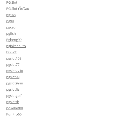
PG Slot
PG Slot เว็บใหม่
pg168
pg99
pgceo
pgfish
Pgheng99
pgjoker auto
PGSlot
pgslot168
pgslot77
pgslot77.io
pgslot99
pgslot99.in
pgslotfish
pgslotgolf
pgslotth
pokebet88
PunPro66