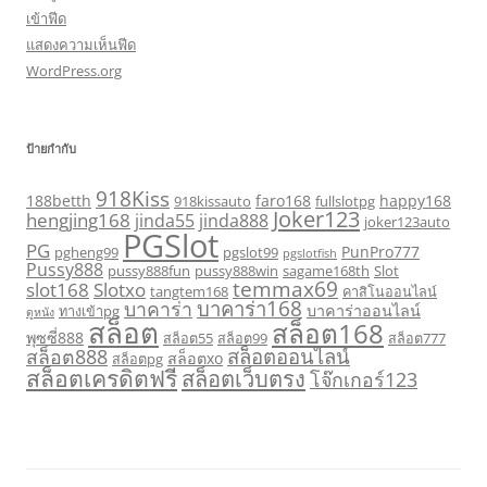
เข้าฟีด
แสดงความเห็นฟีด
WordPress.org
ป้ายกำกับ
918Kiss
188betth
faro168
happy168
918kissauto
fullslotpg
Joker123
hengjing168
jinda55
jinda888
joker123auto
PGSlot
PG
PunPro777
pgheng99
pgslot99
pgslotfish
Pussy888
pussy888fun
pussy888win
sagame168th
Slot
temmax69
slot168
Slotxo
tangtem168
คาสิโนออนไลน์
บาคาร่า168
บาคาร่า
บาคาร่าออนไลน์
ทางเข้าpg
ดูหนัง
สล็อต
สล็อต168
พุซซี่888
สล็อต55
สล็อต99
สล็อต777
สล็อตออนไลน์
สล็อต888
สล็อตxo
สล็อตpg
สล็อตเครดิตฟรี
สล็อตเว็บตรง
โจ๊กเกอร์123