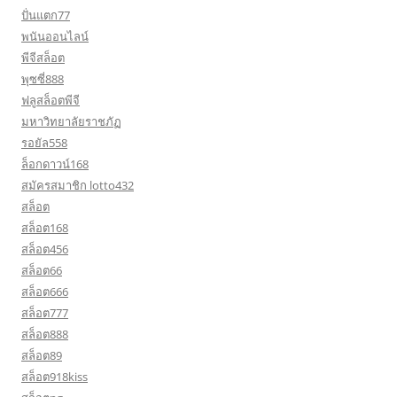
ปั่นแตก77
พนันออนไลน์
พีจีสล็อต
พุซซี่888
ฟลูสล็อตพีจี
มหาวิทยาลัยราชภัฏ
รอยัล558
ล็อกดาวน์168
สมัครสมาชิก lotto432
สล็อต
สล็อต168
สล็อต456
สล็อต66
สล็อต666
สล็อต777
สล็อต888
สล็อต89
สล็อต918kiss