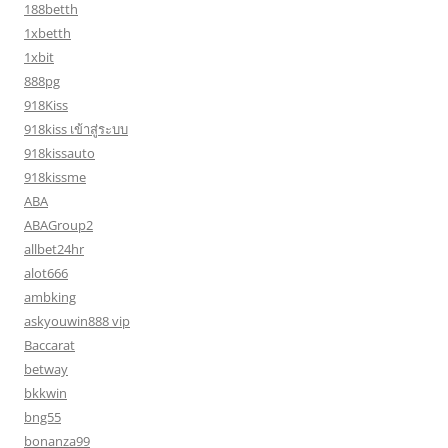
188betth
1xbetth
1xbit
888pg
918Kiss
918kiss เข้าสู่ระบบ
918kissauto
918kissme
ABA
ABAGroup2
allbet24hr
alot666
ambking
askyouwin888 vip
Baccarat
betway
bkkwin
bng55
bonanza99