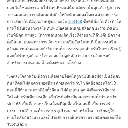
ออนไลน์คือการที่คุณเรียนรู้แล้วก็ปรับปรุงตนเองโดยตลอดและก็
บ่อย ไม่ใช่แค่การเล่นไปวันๆเพียงแค่นั้น แม้กระนั้นคุณต้องรู้จักการ
วางแผนและการผลิตเทคนิคดีๆให้กับตัวคุณเองโดยเฉพาะอย่างยิ่ง
การเลือกเว็บที่มีคุณภาพสูงอย่างเว็บ
slot168
ซึ่งที่นี่คือเว็บที่จะทำให้
ท่านได้รับเงินรางวัลในทันที เมื่อคุณเล่นเกมสล็อตชนะรวมทั้งเป็น
เว็บที่มีคุณภาพสูง ให้การเล่นเกมเกิดเรื่องที่ง่ายและก็ตื่นเต้นมีความ
ยั่งยืนและมั่นคงทางการเงิน ชนะเกมปุ๊บรับเงินทันทีเป็นการเสริม
สร้างความมั่นคงและยั่งยืนรวมทั้งการบรรลุผลสำหรับในการเรียนรู้
และก็ปรับปรุงตัวเองโดยตลอด ไปดูกันดีกว่าว่าการคว้าแชมป์
สำหรับการเล่นเกมสล็อตต้องทำอย่างไรบ้าง
1.ตกลงใจสำหรับเพื่อการเลือกเว็บไซต์ให้ถูก นี่เป็นสิ่งที่จำเป็นอันดับ
ต้นๆที่คุณไม่สมควรมองข้าม ด้วยเหตุว่าเว็บไซต์สล็อตออนไลน์ใน
ตอนนี้มีจำนวนมากมีอีกทั้งดีและไม่ดีปนกัน คุณจึงจึงควรให้ความ
ใส่ใจสำหรับเพื่อการเลือกเว็บไซต์อย่างมีคุณภาพรวมทั้งนำเลยว่า
slot168 เป็นที่สุดแห่งเว็บสล็อตที่คุ้มที่สุดในตอนนี้ เป็นการสร้าง
บรรยากาศดีๆรวมทั้งการบรรลุเป้าหมายสำหรับในการเรียนรู้ให้
ท่านได้สัมผัสจังหวะและก็ประสบการณ์แห่งความรวยมั่นคงและก็ได้
รับเงินเต็มๆ