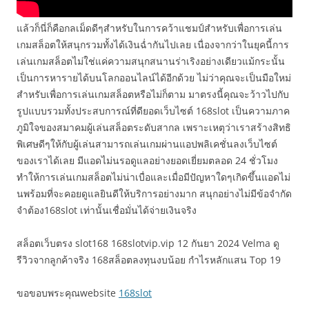
แล้วก็นี่ก็คือกลเม็ดดีๆสำหรับในการคว้าแชมป์สำหรับเพื่อการเล่น
เกมสล็อตให้สนุกรวมทั้งได้เงินฉ่ำกันไปเลย เนื่องจากว่าในยุคนี้การ
เล่นเกมสล็อตไม่ใช่แค่ความสนุกสนานร่าเริงอย่างเดียวแม้กระนั้น
เป็นการหารายได้บนโลกออนไลน์ได้อีกด้วย ไม่ว่าคุณจะเป็นมือใหม่
สำหรับเพื่อการเล่นเกมสล็อตหรือไม่ก็ตาม มาตรงนี้คุณจะว้าวไปกับ
รูปแบบรวมทั้งประสบการณ์ที่ดียอดเว็บไซต์ 168slot เป็นความภาค
ภูมิใจของสมาคมผู้เล่นสล็อตระดับสากล เพราะเหตุว่าเราสร้างสิทธิ
พิเศษดีๆให้กับผู้เล่นสามารถเล่นเกมผ่านแอปพลิเคชั่นลงเว็บไซต์
ของเราได้เลย มีแอดไม่นรอดูแลอย่างยอดเยี่ยมตลอด 24 ชั่วโมง
ทำให้การเล่นเกมสล็อตไม่น่าเบื่อและเมื่อมีปัญหาใดๆเกิดขึ้นแอดไม่
นพร้อมที่จะคอยดูแลยินดีให้บริการอย่างมาก สนุกอย่างไม่มีข้อจำกัด
จำต้อง168slot เท่านั้นเชื่อมั่นได้จ่ายเงินจริง
สล็อตเว็บตรง slot168 168slotvip.vip 12 กันยา 2024 Velma ดู
รีวิวจากลูกค้าจริง 168สล็อตลงทุนงบน้อย กำไรหลักแสน Top 19
ขอขอบพระคุณwebsite
168slot