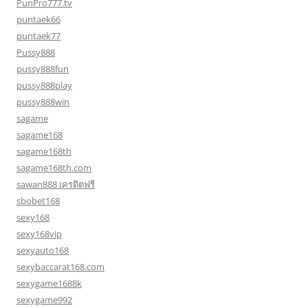
PunPro777.tv
puntaek66
puntaek77
Pussy888
pussy888fun
pussy888play
pussy888win
sagame
sagame168
sagame168th
sagame168th.com
sawan888 เครดิตฟรี
sbobet168
sexy168
sexy168vip
sexyauto168
sexybaccarat168.com
sexygame1688k
sexygame992