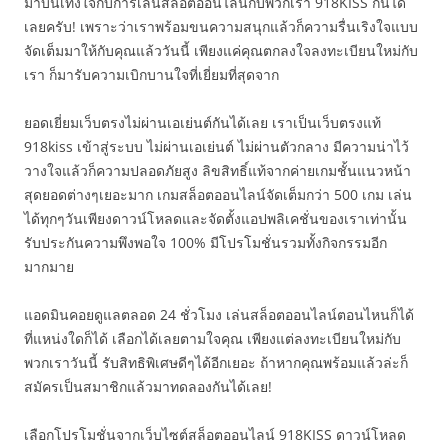
มาบันเทิงใจกับการเล่นสล็อตออนไลน์กับพวกเรา 918KISS กันได้
เลยครับ! เพราะว่าเราพร้อมขนความสนุกแล้วก็ความรื่นเริงใจแบบ
จัดเต็มมาให้กับคุณแล้ววันนี้ เพียงแค่คุณตกลงใจลงทะเบียนใหม่กับ
เรา ก็มารับความเบิกบานใจที่เยี่ยมที่สุดจาก
ยอดเยี่ยมเว็บตรงไม่ผ่านเอเย่นต์กันได้เลย เราเป็นเว็บตรงแท้
918kiss เข้าสู่ระบบ ไม่ผ่านเอเย่นต์ ไม่ผ่านตัวกลาง มีความน่าไว้
วางใจแล้วก็ความปลอดภัยสูง ลิขสิทธิ์แท้จากค่ายเกมชั้นแนวหน้า
สุดยอดต่างๆเยอะมาก เกมสล็อตออนไลน์จัดเต็มกว่า 500 เกม เล่น
ได้ทุกๆวันเพียงดาวน์โหลดและจัดตั้งแอปพลิเคชั่นของเราเท่านั้น
รับประกันความพึงพอใจ 100% มีโปรโมชั่นรวมทั้งกิจกรรมอีก
มากมาย
แอดมินคอยดูแลตลอด 24 ชั่วโมง เล่นสล็อตออนไลน์ตอนไหนก็ได้
ที่แหน่งใดก็ได้ เลือกได้เลยตามใจคุณ เพียงแต่ลงทะเบียนใหม่กับ
พวกเราวันนี้ รับสิทธิพิเศษดีๆได้อีกเยอะ ถ้าหากคุณพร้อมแล้วล่ะก็
สมัครเป็นสมาชิกแล้วมาทดลองกันได้เลย!
เลือกโปรโมชั่นจากเว็บไซต์สล็อตออนไลน์ 918KISS ดาวน์โหลด