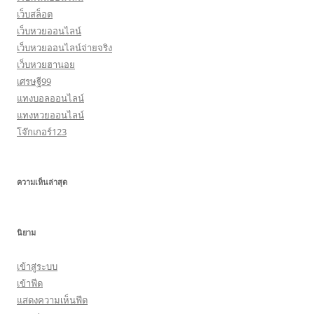
เว็บสล็อต
เว็บหวยออนไลน์
เว็บหวยออนไลน์จ่ายจริง
เว็บหวยฮานอย
เศรษฐี99
แทงบอลออนไลน์
แทงหวยออนไลน์
โจ๊กเกอร์123
ความเห็นล่าสุด
นิยาม
เข้าสู่ระบบ
เข้าฟีด
แสดงความเห็นฟีด