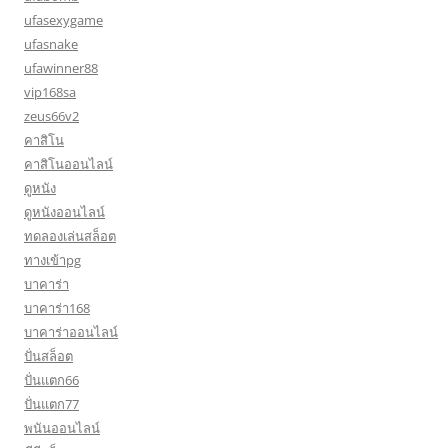
ufasexygame
ufasnake
ufawinner88
vip168sa
zeus66v2
คาสิโน
คาสิโนออนไลน์
ดูหนัง
ดูหนังออนไลน์
ทดลองเล่นสล็อต
ทางเข้าpg
บาคาร่า
บาคาร่า168
บาคาร่าออนไลน์
ปั่นสล็อต
ปั่นแตก66
ปั่นแตก77
พนันออนไลน์