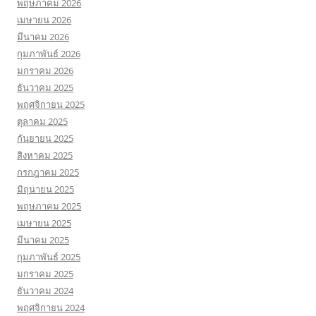
พฤษภาคม 2026
เมษายน 2026
มีนาคม 2026
กุมภาพันธ์ 2026
มกราคม 2026
ธันวาคม 2025
พฤศจิกายน 2025
ตุลาคม 2025
กันยายน 2025
สิงหาคม 2025
กรกฎาคม 2025
มิถุนายน 2025
พฤษภาคม 2025
เมษายน 2025
มีนาคม 2025
กุมภาพันธ์ 2025
มกราคม 2025
ธันวาคม 2024
พฤศจิกายน 2024