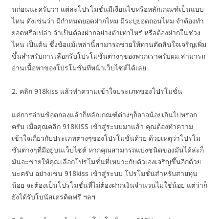
นก่อนนะครับว่า แต่ละโปรโมชั่นมีเงื่อนไขหรือหลักเกณฑ์เป็นแบบ
ไหน ดังเช่นว่า มีกำหนดยอดฝากไหม มีระบุยอดถอนไหม จำต้องทำ
ยอดหรือเปล่า จำเป็นต้องฝากอย่างต่ำเท่าไหร่ หรือต้องฝากในช่วง
ไหน เป็นต้น ซึ่งข้อแม้เหล่านี้สามารถช่วยให้ท่านตัดสินใจเจริญเพิ่ม
ขึ้นสำหรับการเลือกรับโปรโมชั่นต่างๆของพวกเราครับผม สามารถ
อ่านเนื้อหาของโปรโมชั่นที่หน้าเว็บไซต์ได้เลย
2. คลิก 918kiss แล้วทำความเข้าใจประเภทของโปรโมชั่น
แค่การอ่านข้อตกลงแล้วก็หลักเกณฑ์ต่างๆก็อาจน้อยเกินไปหรอก
ครับ เมื่อคุณคลิก 918KISS เข้าสู่ระบบมาแล้ว คุณต้องทำความ
เข้าใจเกี่ยวกับประเภทต่างๆของโปรโมชั่นด้วย ด้วยเหตุว่าโปรโม
ชั่นต่างๆที่มีอยู่บนเว็บไซต์ หากคุณสามารถแบ่งชนิดของมันได้ล่ะก็
มันจะช่วยให้คุณเลือกโปรโมชั่นที่เหมาะกับตัวเองเจริญขึ้นอีกด้วย
นะครับ อย่างเช่น 918kiss เข้าสู่ระบบ โปรโมชั่นสำหรับสายทุน
น้อย จะต้องเป็นโปรโมชั่นที่ไม่ต้องฝากเงินจำนวนไม่ใช่น้อย แต่ว่าก็
ยังได้รับโบนัสเครดิตฟรี ฯลฯ