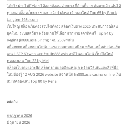
ได้จริง ฝากไม่ถึงร้อย ได้สอยตังแน่ จ่ายตรง กี่ล้านก็จ่าย คัดมาแล้ว เล่นได้
ทุกเกม สล็อตเว็บตรง ของรางวัลกำลังรอ เจ้าของใหม่ Top 65 by Brock
tangtem168e.com
เว็บใหญ่ สล็อตเว็บตรง เวปไซต์ตรง สล็อตเว็บตรง 2026 ประสบการณ์เล่น
ยุคใหม่ ระบบเสถียร พร้อมเกมให้เลือกมากมาย เครดิตฟรี Top 94 by
Regina Jin888.asia 5 กรกฎาคม 2569 พนัน
สล็อต888 สล็อตออนไลน์มาแรง รวมเกมยอดนิยม พร้อมเคล็ดลับก่อนเริ่ม
เล่น 1 SEP 69 web แตกง่าย Jin888.asia คาสิโนออนไลน์ เว็บเปิดใหม่
ทดลองเล่น Top 33 by Mei
สล็อตเว็บตรง เจาะลึก สล็อต เกมยอดฮิตแห่งยุค พร้อมวิธีเล่นและสิ่งที่มือ
ใหม่ต้องรู้ 12 AUG 2026 website แจกหนัก Jin888.asia casino online เว็บ
แม่ ทดลองเล่น Top 80 by Rena
คลังเก็บ
กรกฎาคม 2026
มิถุนายน 2026