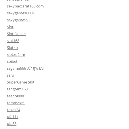
sexybaccarat168.com
sexygame1688k
sexygame992
Slot
Slot Online
slot168
Slotxo
slotxo24hr
soibet
ssgame666 เข้าสู่ระบบ
ssru
SuperGame Slot
tangtem168
teenoi888
temmax69
texas24
ufa11k
ufa88