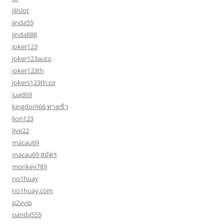
Jilislot
jinda55
jinda888
Joker123
joker123auto
joker123th
jokers123th.co
juad69
kingdom66 ทางเข้า
lion123
live22
macau69
macau69 สมัคร
monkey789
no1huay
no1huay.com
p2vvip
panda555