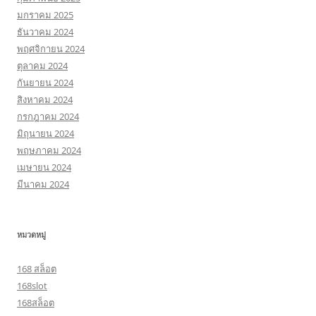
มกราคม 2025
ธันวาคม 2024
พฤศจิกายน 2024
ตุลาคม 2024
กันยายน 2024
สิงหาคม 2024
กรกฎาคม 2024
มิถุนายน 2024
พฤษภาคม 2024
เมษายน 2024
มีนาคม 2024
หมวดหมู่
168 สล็อต
168slot
168สล็อต