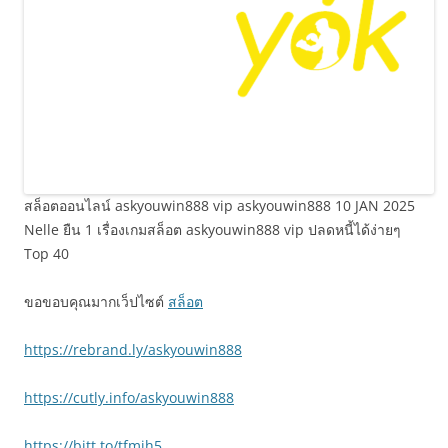
สล็อตออนไลน์ askyouwin888 vip askyouwin888 10 JAN 2025
Nelle ยืน 1 เรื่องเกมสล็อต askyouwin888 vip ปลดหนี้ได้ง่ายๆ
Top 40
ขอขอบคุณมากเว็ปไซต์
สล็อต
https://rebrand.ly/askyouwin888
https://cutly.info/askyouwin888
https://bitt.to/tfmjh5