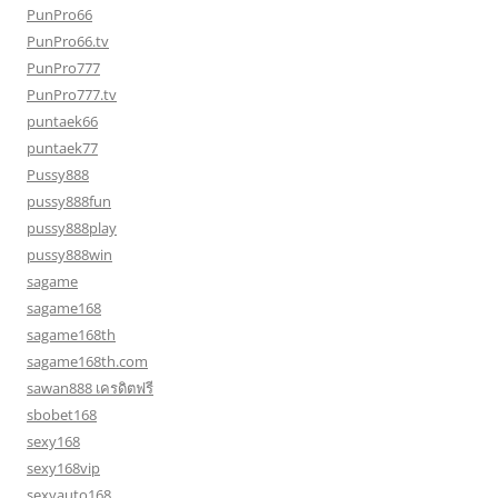
PunPro66
PunPro66.tv
PunPro777
PunPro777.tv
puntaek66
puntaek77
Pussy888
pussy888fun
pussy888play
pussy888win
sagame
sagame168
sagame168th
sagame168th.com
sawan888 เครดิตฟรี
sbobet168
sexy168
sexy168vip
sexyauto168