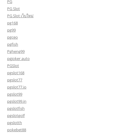
PG
PG Slot
PG Slot เว็บใหม่
pg168
pg99
pgceo
pgfish
Pgheng99
pgjoker auto
PGSlot
pgslot168
pgslot77
pgslot77.io
pgslot99
pgslot99.in
pgslotfish
pgslotgolf
pgslotth
pokebet88