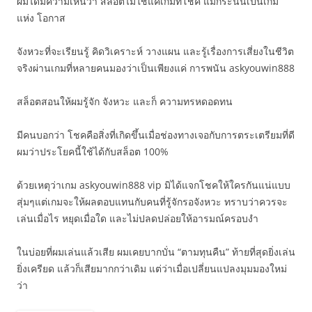
ผมได้มีความเห็นว่า สล็อตไม่ใช่แค่เกมที่โชค แม้กระนั้นเป็นเกม
แห่ง โอกาส
จังหวะที่จะเรียนรู้ คิดวิเคราะห์ วางแผน และรู้เรื่องการเสี่ยงในชีวิต
จริงผ่านเกมที่หลายคนมองว่าเป็นเพียงแค่ การพนัน askyouwin888
สล็อตสอนให้ผมรู้จัก จังหวะ และก็ ความทรหดอดทน
มีคนบอกว่า โชคคือสิ่งที่เกิดขึ้นเมื่อช่องทางเจอกับการตระเตรียมที่ดี
ผมว่าประโยคนี้ใช้ได้กับสล็อต 100%
ด้วยเหตุว่าเกม askyouwin888 vip มิได้แจกโชคให้ใครกันแน่แบบ
สุ่มๆแต่เกมจะให้ผลตอบแทนกับคนที่รู้จักรอจังหวะ ทราบว่าควรจะ
เล่นเมื่อไร หยุดเมื่อใด และไม่ปลดปล่อยให้อารมณ์ครอบงำ
ในบ่อยที่ผมเล่นแล้วเสีย ผมเคยบากบั่น “ตามทุนคืน” ท้ายที่สุดยิ่งเล่น
ยิ่งเครียด แล้วก็เสียมากกว่าเดิม แต่ว่าเมื่อเปลี่ยนแปลงมุมมองใหม่
ว่า