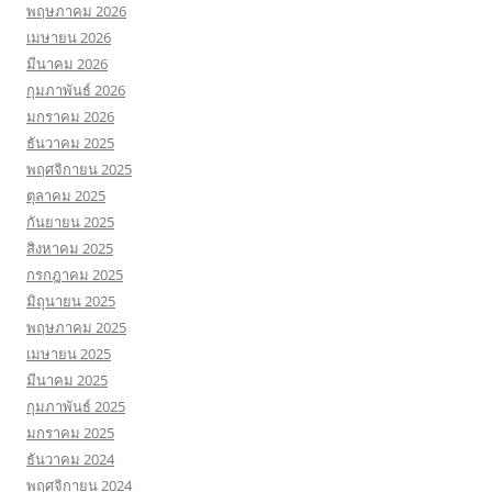
พฤษภาคม 2026
เมษายน 2026
มีนาคม 2026
กุมภาพันธ์ 2026
มกราคม 2026
ธันวาคม 2025
พฤศจิกายน 2025
ตุลาคม 2025
กันยายน 2025
สิงหาคม 2025
กรกฎาคม 2025
มิถุนายน 2025
พฤษภาคม 2025
เมษายน 2025
มีนาคม 2025
กุมภาพันธ์ 2025
มกราคม 2025
ธันวาคม 2024
พฤศจิกายน 2024