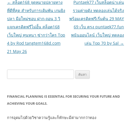
เมนู
←
สล็อต168 จุดหมายปลายทาง
Puntaek77 เว็บสล็อตน่าเล่น
นำทาง
ที่ดีที่สุด สำหรับการเดิมพัน เกมยิง
รวมค่ายดัง ทดลองเล่นได้จริง
เรื่อง
ปลา มือใหม่ชอบ ฝาก-ถอน 3 วิ
พร้อมเครดิตฟรีเริ่มต้น 29 MAY
แจกเครดิตฟรีไม่อั้น สล็อต168
69 เว็บ ตรง puntaek77.fun
เว็บใหญ่ ทุนหนา ซ่ากว่าใคร Top
พนันออนไลน์ เว็บใหญ่ ทดลอง
4 by Rod tangtem168d.com
เล่น Top 70 by Sal
→
21 May 26
ค้นหา
สำหรับ:
FINANCIAL PLANNING IS ESSENTIAL FOR SECURING YOUR FUTURE AND
ACHIEVING YOUR GOALS.
การอุดมไปด้วยวิชาความรู้และก็ทักษะมีค่ามากกว่าทอง