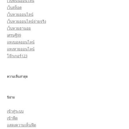
เว็บพนันออนไลน์
เว็บสล็อต
เว็บหวยออนไลน์
เว็บหวยออนไลน์จ่ายจริง
เว็บหวยฮานอย
เศรษฐี99
แทงบอลออนไลน์
แทงหวยออนไลน์
โจ๊กเกอร์123
ความเห็นล่าสุด
นิยาม
เข้าสู่ระบบ
เข้าฟีด
แสดงความเห็นฟีด