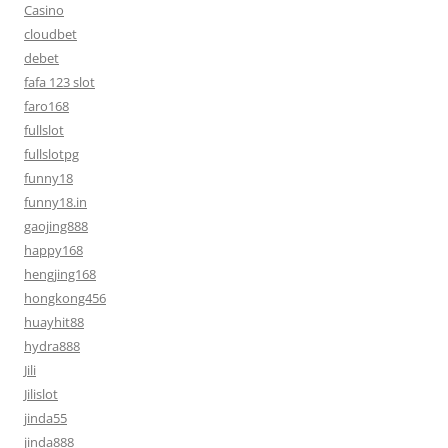
Casino
cloudbet
debet
fafa 123 slot
faro168
fullslot
fullslotpg
funny18
funny18.in
gaojing888
happy168
hengjing168
hongkong456
huayhit88
hydra888
Jili
Jilislot
jinda55
jinda888