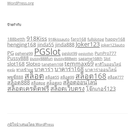
WordPress.org
ป้ายกำกับ
918Kiss
188betth
faro168
happy168
918kissauto
fullslotpg
Joker123
hengjing168
jinda55
jinda888
joker123auto
PGSlot
PG
PunPro777
pgheng99
pgslot99
pgslotfish
Pussy888
pussy888fun
pussy888win
sagame168th
Slot
temmax69
slot168
Slotxo
tangtem168
คาสิโนออนไลน์
บาคาร่า168
บาคาร่า
บาคาร่าออนไลน์
ทางเข้าpg
ดูหนัง
สล็อต
สล็อต168
พุซซี่888
สล็อต55
สล็อต99
สล็อต777
สล็อตออนไลน์
สล็อต888
สล็อตxo
สล็อตpg
สล็อตเครดิตฟรี
สล็อตเว็บตรง
โจ๊กเกอร์123
ภูมิใจนำเสนอโดย WordPress