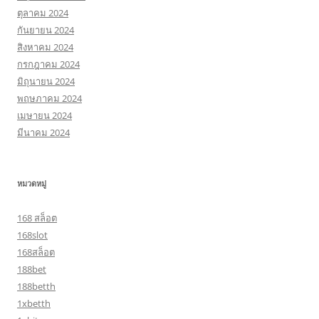
ตุลาคม 2024
กันยายน 2024
สิงหาคม 2024
กรกฎาคม 2024
มิถุนายน 2024
พฤษภาคม 2024
เมษายน 2024
มีนาคม 2024
หมวดหมู่
168 สล็อต
168slot
168สล็อต
188bet
188betth
1xbetth