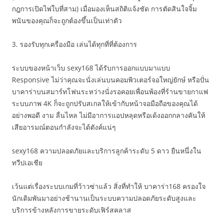
กฎการเปิดไพ่ใบที่สาม) เมื่อมองเห็นสถิติแจ้งชัด การตัดสินใจจิ้ม
พนันของคุณก็จะถูกต้องขึ้นเป็นเท่าตัว
3. รองรับทุกเครื่องมือ เล่นได้ทุกที่ที่ต้องการ
ระบบของหน้าเว็บ sexy168 ได้รับการออกแบบมาแบบ
Responsive ไม่ว่าคุณจะนั่งเล่นบนคอมพิวเตอร์จอใหญ่ยักษ์ หรือปั่น
บาคาร่าบนสมาร์ทโฟนระหว่างนั่งรอคอยเพื่อนพ้องที่ร้านขายกาแฟ
ระบบภาพ 4K ก็จะถูกปรับสเกลให้เข้ากับหน้าจอมือถือของคุณได้
อย่างพอดี งาม ลื่นไหล ไม่มีอาการแอปหลุดหรือเด้งออกกลางคันให้
เสียอารมณ์ตอนกำลังจะได้ตังค์แน่ๆ
sexy168 ความปลอดภัยและบริการลูกค้าระดับ 5 ดาว ยืนหนึ่งใน
ทวีปเอเชีย
เว้นแต่เรื่องระบบเกมที่ว้าวซ่าแล้ว สิ่งที่ทำให้ บาคาร่า168 ครองใจ
นักเดิมพันมาอย่างช้านานเป็นระบบความปลอดภัยระดับสูงและ
บริการข้างหลังการขายระดับเฟิร์สคลาส