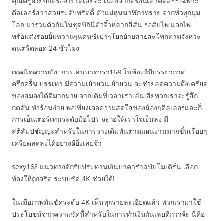
คุณครูฝ่ายปกครองไปได้เลยจ้ะ เนื่องจากตรงนี้เค้าคัดสรรเฉพาะ
ดีลเลอร์สาวสวยระดับพริตตี้ ตัวแม่หุ่นนาฬิกาทราย จากทั่วทุกมุม
โลก มารวมตัวกันในชุดบิกินี่ตัวจิ๋วหลากสีสัน รอสับไพ่ แจกไพ่
พร้อมส่งรอยยิ้มหวานๆแดนซ์เบาๆโยกย้ายส่ายสะโพกตามจังหวะ
ดนตรีตลอด 24 ชั่วโมง
เทคนิคความปัง: การเล่นบาคาร่า168 ในห้องที่มีบรรยากาศ
ครึกครื้น บรรเทา มีความเย้ายวนเย้ายวน จะช่วยลดความตึงเครียด
ของสมองได้ดีมากมาย จากเดิมที่เวลาเราเล่นเสียพวกเราจะรู้สึก
กดดัน หัวร้อนง่าย พอเพียงเจอความสดใสของน้องๆดีลเลอร์และก็
การเอ็นเตอร์เทนระดับมือโปร จะก่อให้เราใจเย็นลง มี
สติสัมปชัญญะสำหรับในการวางเดิมพันตามแผนงานมากขึ้นเรื่อยๆ
เครียดลดลงได้อย่างดียิ่งเลยจ๊า
sexy168 แนวทางดักรับประทานเงินบาคาร่าฉบับโมเดิร์น เลือก
ห้องให้ถูกจริต ระบบชัด 4K ช่วยได้!
ในเมื่อภาพมันชัดระดับ 4K เห็นทุกรายละเอียดแล้ว พวกเรามาใช้
ประโยชน์จากความชัดนี้สำหรับในการทำเงินกันเลยดีกว่าจ้ะ นี่คือ