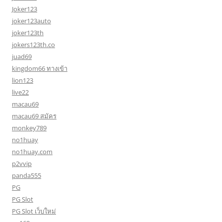
Joker123
joker123auto
joker123th
jokers123th.co
juad69
kingdom66 ทางเข้า
lion123
live22
macau69
macau69 สมัคร
monkey789
no1huay
no1huay.com
p2vvip
panda555
PG
PG Slot
PG Slot เว็บใหม่