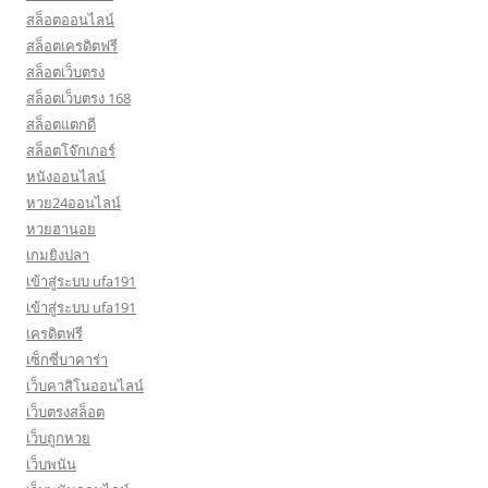
สล็อตออนไลน์
สล็อตเครดิตฟรี
สล็อตเว็บตรง
สล็อตเว็บตรง 168
สล็อตแตกดี
สล็อตโจ๊กเกอร์
หนังออนไลน์
หวย24ออนไลน์
หวยฮานอย
เกมยิงปลา
เข้าสู่ระบบ ufa191
เข้าสู่ระบบ ufa191
เครดิตฟรี
เซ็กซี่บาคาร่า
เว็บคาสิโนออนไลน์
เว็บตรงสล็อต
เว็บถูกหวย
เว็บพนัน