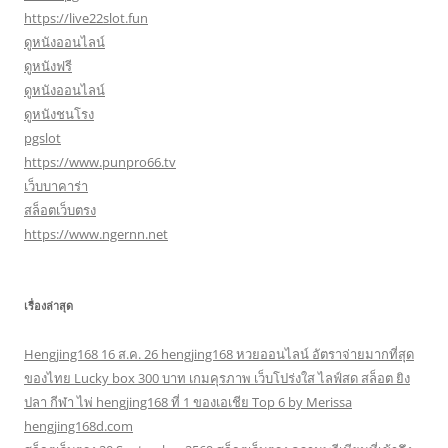
https://live22slot.fun
ดูหนังออนไลน์
ดูหนังฟรี
ดูหนังออนไลน์
ดูหนังชนโรง
pgslot
https://www.punpro66.tv
เว็บบาคาร่า
สล็อตเว็บตรง
https://www.ngernn.net
เรื่องล่าสุด
Hengjing168 16 ส.ค. 26 hengjing168 หวยออนไลน์ อัตราจ่ายมากที่สุด
ของไทย Lucky box 300 บาท เกมคุรภาพ เว็บโปร่งใส ไลฟ์สด สล็อต ยิง
ปลา กีฬา ไพ่ hengjing168 ที่ 1 ของเอเชีย Top 6 by Merissa
hengjing168d.com