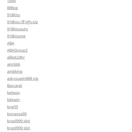
1xbit
888pg
918Kiss
918kiss เข้าสู่ระบบ
918kissauto
918kissme
ABA
ABAGroup2
allbet24hr
alot666
ambking
askyouwin888 vip
Baccarat
betway
bkkwin
bng55
bonanza99
brazil999 slot
brazil999 slot