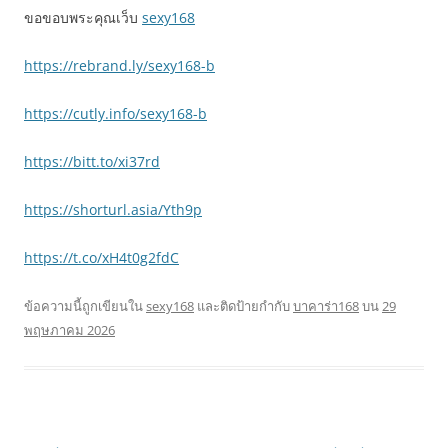
ขอขอบพระคุณเว็บ
sexy168
https://rebrand.ly/sexy168-b
https://cutly.info/sexy168-b
https://bitt.to/xi37rd
https://shorturl.asia/Yth9p
https://t.co/xH4t0g2fdC
ข้อความนี้ถูกเขียนใน
sexy168
และติดป้ายกำกับ
บาคาร่า168
บน
29
พฤษภาคม 2026