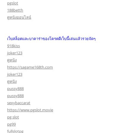
pgslot
188betth
ดูหนังออนไลน์
เว็บสล็อตและบาคาร่าของโครตดีเว็บนี้เล่นแล้วรวยจัดๆ
918kiss
joker123
ดูหนัง
https://sagame168th.com
joker123
ดูหนัง
pussy888
pussy888
sexybaccarat
https://www.pgslot.movie
pg slot
pg99
fullslotpg