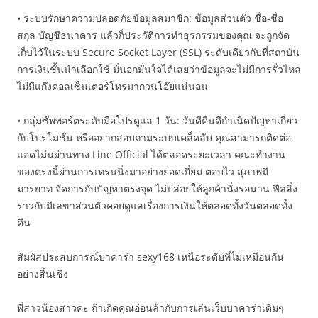
• ระบบรักษาความปลอดภัยข้อมูลสมาชิก: ข้อมูลส่วนตัว ชื่อ-ชื่อ
สกุล บัญชีธนาคาร แล้วก็ประวัติการทำธุรกรรมของคุณ จะถูกจัด
เก็บไว้ในระบบ Secure Socket Layer (SSL) ระดับเดียวกับที่สถาบัน
การเงินชั้นนำเลือกใช้ มั่นอกมั่นใจได้เลยว่าข้อมูลจะไม่มีการรั่วไหล
ไม่มีแก๊งคอลเซ็นเตอร์โทรมากวนโอ๊ยแน่นอน
• กลุ่มซัพพอร์ตระดับมือโปรดูแล 1 วัน: วันดีคืนดีกำเนิดปัญหาเกี่ยว
กับโปรโมชั่น หรืออยากสอบถามระบบเคล็ดลับ คุณสามารถติดต่อ
แอดไม่นผ่านทาง Line Official ได้ตลอดระยะเวลา คณะทำงาน
ของตรงนี้ผ่านการเทรนนิ่งมาอย่างยอดเยี่ยม ตอบไว สุภาพมี
มารยาท จัดการกับปัญหาตรงจุด ไม่ปล่อยให้ลูกค้านั่งรอนาน ฟีลลิ่ง
ราวกับมีเลขาส่วนตัวคอยดูแลเรื่องการเงินให้ตลอดทั้งวันตลอดทั้ง
คืน
สัมผัสประสบการณ์บาคาร่า sexy168 เหนือระดับที่ไม่เหมือนกัน
อย่างสิ้นเชิง
พี่สาวน้องสาวคะ ถ้าเกิดคุณอ่อนล้ากับการเล่นเว็บบาคาร่าเดิมๆ