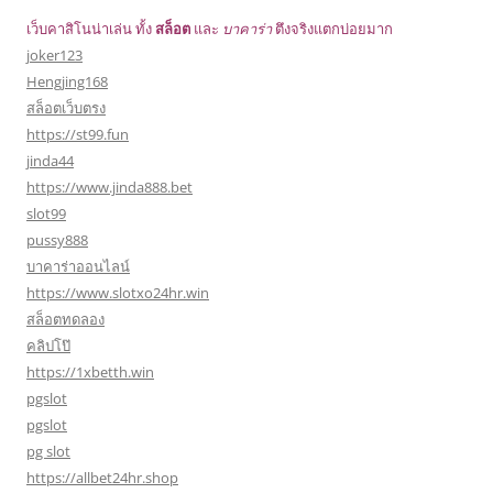
เว็บคาสิโนน่าเล่น ทั้ง
สล็อต
และ
บาคาร่า
ตึงจริงแตกบ่อยมาก
joker123
Hengjing168
สล็อตเว็บตรง
https://st99.fun
jinda44
https://www.jinda888.bet
slot99
pussy888
บาคาร่าออนไลน์
https://www.slotxo24hr.win
สล็อตทดลอง
คลิปโป๊
https://1xbetth.win
pgslot
pgslot
pg slot
https://allbet24hr.shop