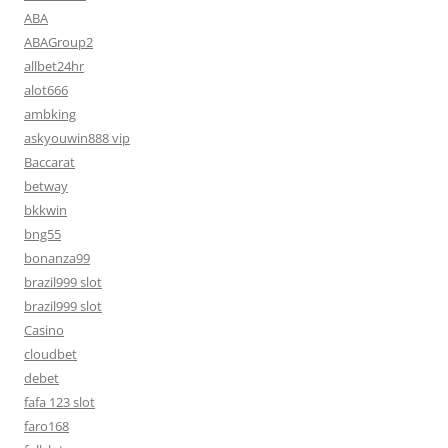
ABA
ABAGroup2
allbet24hr
alot666
ambking
askyouwin888 vip
Baccarat
betway
bkkwin
bng55
bonanza99
brazil999 slot
brazil999 slot
Casino
cloudbet
debet
fafa 123 slot
faro168