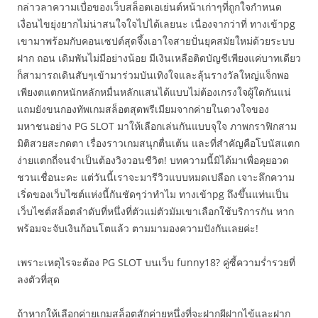
กล่าวลาความเบื่อของเว็บสล็อตเอเย่นต์หน้าเก่าๆที่ถูกใจกำหนด
เงื่อนไขยุ่งยากไม่น่าสนใจใจไปได้เลยนะ เนื่องจากว่าที่ ทางเข้าpg
เขามาพร้อมกับคอนเซปต์สุดจึ้งเอาใจสายปั่นยุคสมัยใหม่ด้วยระบบ
ฝาก ถอน เดิมพันไม่มีอย่างน้อย มีเงินเหลือติดบัญชีเพียงแค่บาทเดียว
ก็สามารถเดินสับๆเข้ามาร่วมบันเทิงใจและลุ้นรางวัลใหญ่แจ็กพอ
เพียงตแตกหนักหลักหมื่นหลักแสนได้แบบไม่ต้องเกรงใจผู้ใดกันแน่
แถมยังขนกองทัพเกมสล็อตสุดพรีเมียมจากค่ายในดวงใจของ
มหาชนอย่าง PG SLOT มาให้เลือกเล่นกันแบบจุใจ ภาพกราฟิกสาม
มิติสวยสะกดตา เรื่องราวเกมสนุกตื่นเต้น และที่สำคัญคือโบนัสแตก
ง่ายแตกถี่จนจำเป็นต้องวิงวอนชีวิต! บทความนี้มิได้มาเพื่อคุยอวด
ชวนเชื่อนะคะ แต่วันนี้เราจะมารีวิวแบบหมดเปลือก เจาะลึกความ
เริ่ดของเว็บไซต์แห่งนี้กันชัดๆว่าทำไม ทางเข้าpg ถึงขึ้นแท่นเป็น
เว็บไซต์สล็อตลำดับที่หนึ่งที่ตัวแม่ตัวมัมเขาเลือกใช้บริการกัน หาก
พร้อมจะจับเงินก้อนโตแล้ว ตามมามองความปังกันเลยค่ะ!
เพราะเหตุไรจะต้อง PG SLOT บนเว็บ funny18? คู่ซี้ความร่ำรวยที่
ลงตัวที่สุด
ถ้าหากให้เลือกค่ายเกมสล็อตสักค่ายหนึ่งที่จะฝากผีฝากไข้และฝาก