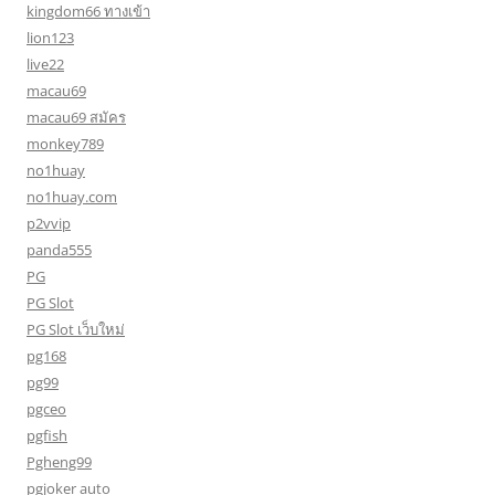
kingdom66 ทางเข้า
lion123
live22
macau69
macau69 สมัคร
monkey789
no1huay
no1huay.com
p2vvip
panda555
PG
PG Slot
PG Slot เว็บใหม่
pg168
pg99
pgceo
pgfish
Pgheng99
pgjoker auto