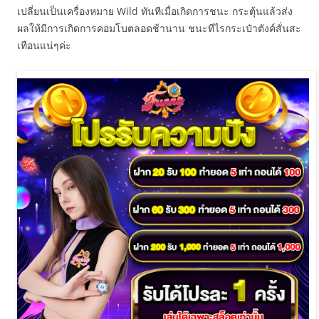
เปลี่ยนเป็นเครื่องหมาย Wild ทันทีเมื่อเกิดการชนะ กระตุ้นแล้วส่ง
ผลให้มีการเกิดการคอมโบตลอดช้านาน ชนะทีไรกระเป๋าตังค์สั่นสะ
เทือนแน่ๆค่ะ