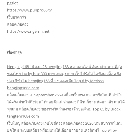
pgslot
https://www.punpro66.tv
เว็บบาคาร่า
สล็อตเว็บตรง
https://www.ngernn.net
เรื่องล่าสุด
Hengjing168 16 ส.ค. 26 hengjing168 หวยออนไลน์ อัตราจ่ายมากที่สุด
ของไทย Lucky box 300 บาท เกมคุรภาพ เว็บโปร่งใส ไลฟ์สด สล็อต ยิง
ปลา กีฬา ไพ่ hengjing168 ที่ 1 ของเอเชีย Top 6 by Merissa
hengjing168d.com
สล็อตเว็บตรง 20 September 2569 สล็อตเว็บตรง ความพรีเมียมที่เข้าถึง
ได้จริง ฝากไม่ถึงร้อย ได้สอยตังแน่ จ่ายตรง กี่ล้านก็จ่าย คัดมาแล้ว เล่นได้
ทุกเกม สล็อตเว็บตรง ของรางวัลกำลังรอ เจ้าของใหม่ Top 65 by Brock
tangtem168e.com
เว็บใหญ่ สล็อตเว็บตรง เวปไซต์ตรง สล็อตเว็บตรง 2026 ประสบการณ์เล่น
ยุคใหม่ ระบบเสถียร พร้อมเกมให้เลือกมากมาย เครดิตฟรี Top 94 by