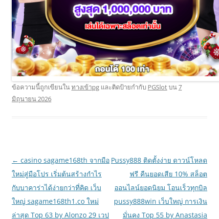
ข้อความนี้ถูกเขียนใน
ทางเข้าpg
และติดป้ายกำกับ
PGSlot
บน
7
มิถุนายน 2026
เมนู
←
casino sagame168th จากมือ
Pussy888 ติดตั้งง่าย ดาวน์โหลด
นำทาง
ใหม่สู่มือโปร เริ่มต้นสร้างกำไร
ฟรี คืนยอดเสีย 10% สล็อต
เรื่อง
กับบาคาร่าได้ง่ายกว่าที่คิด เว็บ
ออนไลน์ยอดนิยม โอนเร็วทุกบิล
ใหญ่ sagame168th1.co ใหม่
pussy888win เว็บใหญ่ การเงิน
ล่าสุด Top 63 by Alonzo 29 เวป
มั่นคง Top 55 by Anastasia