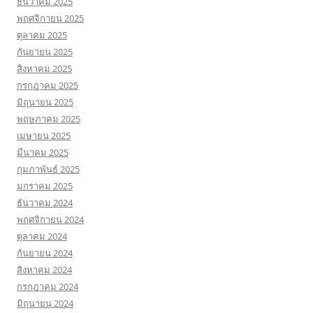
ธันวาคม 2025
พฤศจิกายน 2025
ตุลาคม 2025
กันยายน 2025
สิงหาคม 2025
กรกฎาคม 2025
มิถุนายน 2025
พฤษภาคม 2025
เมษายน 2025
มีนาคม 2025
กุมภาพันธ์ 2025
มกราคม 2025
ธันวาคม 2024
พฤศจิกายน 2024
ตุลาคม 2024
กันยายน 2024
สิงหาคม 2024
กรกฎาคม 2024
มิถุนายน 2024