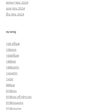
พฤษภาคม 2024
เมษายน 2024
มีนาคม 2024
หมวดหมู่
168 สล็อต
168slot
168สล็อต
188bet
188betth
1xbetth
1xbit
888pg
918Kiss
918kiss เข้าสู่ระบบ
918kissauto
918kissme