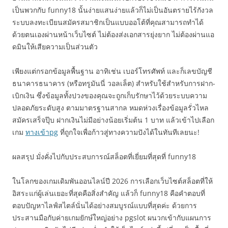
เป็นพวกกับ funny18 นั้นง่ายแสนง่ายแล้วก็ไม่เป็นอันตรายไร้กังวล
ระบบลงทะเบียนสมัครสมาชิกเป็นแบบออโต้ที่คุณสามารถทำได้
ด้วยตนเองผ่านหน้าเว็บไซต์ ไม่ต้องส่งเอกสารยุ่งยาก ไม่ต้องผ่านแอ
ดมินให้เสียความเป็นส่วนตัว
เพียงแต่กรอกข้อมูลพื้นฐาน อาทิเช่น เบอร์โทรศัพท์ และก็เลขบัญชี
ธนาคารธนาคาร (หรือทรูมันนี่ วอลเล็ต) สำหรับใช้สำหรับการฝาก-
เบิกเงิน ซึ่งข้อมูลทั้งปวงของคุณจะถูกเก็บรักษาไว้ด้วยระบบความ
ปลอดภัยระดับสูง ตามมาตรฐานสากล หมดห่วงเรื่องข้อมูลรั่วไหล
สมัครเสร็จปุ๊บ ฝากเงินไม่มีอย่างน้อยเริ่มต้น 1 บาท แล้วเข้าไปเลือก
เกม
ทางเข้าpg
ที่ถูกใจเพื่อก้าวสู่ทางความปังได้ในทันทีเลยนะ!
ผลสรุป มั่งคั่งไปกับประสบการณ์สล็อตที่เยี่ยมที่สุดที่ funny18
ในโลกของเกมเดิมพันออนไลน์ปี 2026 การเลือกเว็บไซต์สล็อตที่ให้
อิสระแก่ผู้เล่นเยอะที่สุดคือสิ่งสำคัญ แล้วก็ funny18 คือคำตอบที่
ตอบปัญหาไลฟ์สไตล์นั่นได้อย่างสมบูรณ์แบบที่สุดค่ะ ด้วยการ
ประสานมือกับค่ายเกมยักษ์ใหญ่อย่าง pgslot ผนวกเข้ากับแผนการ