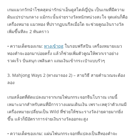
เกมแมวกวักนำโชคสุดน่ารักน่าเอ็นดูสไตล์ญี่ปุ่น เป็นเกมที่มีความ
ผันแปรปานกลาง แม้กระนั้นจ่ายรางวัลหนักหน่วงสะใจ จุดเด่นก็คือ
เครื่องหมาย แมวทอง ที่ปรากฏบนรีลเมื่อใด จะช่วยคูณเงินรางวัล
เพิ่มขึ้นทีละ 2 ทันคราว
• ความเด็ดของเกม:
ทางเข้าpg
ในรอบฟรีสปิน เครื่องหมายแมว
ทองคำจะออกมาบ่อยครั้ง แล้วก็ช่วยเพิ่มตัวคูณให้พวกเราอย่าง
รวดเร็ว ปั่นสนุก เพลินตา แถมเงินเข้ากระเป๋าแบบรัวๆ
3. Mahjong Ways 2 (ทางมาจอง 2) – สายวิธี สายคำนวณจะต้อง
ลอง
เกมสล็อตที่ดัดแปลงมาจากเกมไพ่นกกระจอกจีนโบราณ เกมนี้
เหมาะมากสำหรับคนที่มีการวางแผนเดินเงิน เพราะเหตุว่าตัวเกมมี
เครื่องหมายเปลี่ยนเป็น Wild ที่ช่วยให้ชนะรางวัลง่ายดายมากยิ่ง
ขึ้น แล้วก็มีอัตราการจ่ายเงินรางวัลออกจะสูง
• ความเด็ดของเกม: แผ่นไพ่นกกระจอกที่แปลงเป็นสีทองคำจะ