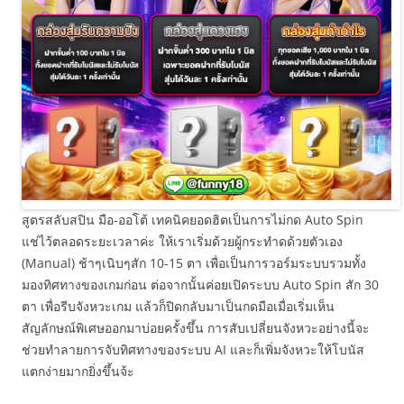
สูตรสลับสปิน มือ-ออโต้ เทคนิคยอดฮิตเป็นการไม่กด Auto Spin
แช่ไว้ตลอดระยะเวลาค่ะ ให้เราเริ่มด้วยผู้กระทำดด้วยตัวเอง
(Manual) ช้าๆเนิบๆสัก 10-15 ตา เพื่อเป็นการวอร์มระบบรวมทั้ง
มองทิศทางของเกมก่อน ต่อจากนั้นค่อยเปิดระบบ Auto Spin สัก 30
ตา เพื่อรีบจังหวะเกม แล้วก็ปิดกลับมาเป็นกดมือเมื่อเริ่มเห็น
สัญลักษณ์พิเศษออกมาบ่อยครั้งขึ้น การสับเปลี่ยนจังหวะอย่างนี้จะ
ช่วยทำลายการจับทิศทางของระบบ AI และก็เพิ่มจังหวะให้โบนัส
แตกง่ายมากยิ่งขึ้นจ้ะ