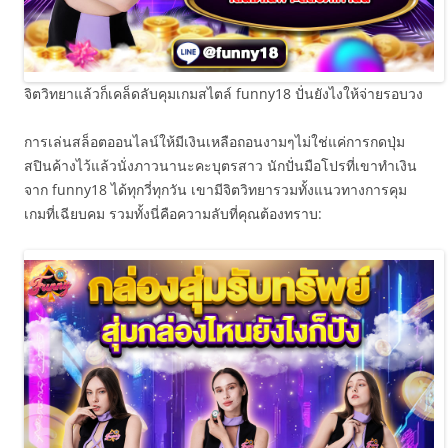
จิตวิทยาแล้วก็เคล็ดลับคุมเกมสไตล์ funny18 ปั่นยังไงให้จ่ายรอบวง
การเล่นสล็อตออนไลน์ให้มีเงินเหลือถอนงามๆไม่ใช่แค่การกดปุ่ม
สปินค้างไว้แล้วนั่งภาวนานะคะบุตรสาว นักปั่นมือโปรที่เขาทำเงิน
จาก funny18 ได้ทุกวี่ทุกวัน เขามีจิตวิทยารวมทั้งแนวทางการคุม
เกมที่เฉียบคม รวมทั้งนี่คือความลับที่คุณต้องทราบ: