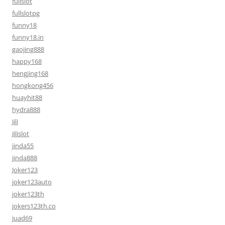
fullslot
fullslotpg
funny18
funny18.in
gaojing888
happy168
hengjing168
hongkong456
huayhit88
hydra888
Jili
Jilislot
jinda55
jinda888
Joker123
joker123auto
joker123th
jokers123th.co
juad69