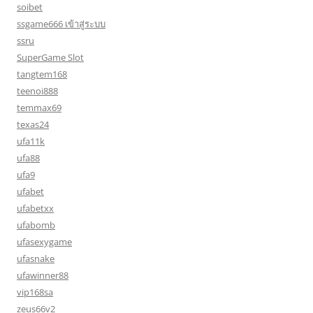
soibet
ssgame666 เข้าสู่ระบบ
ssru
SuperGame Slot
tangtem168
teenoi888
temmax69
texas24
ufa11k
ufa88
ufa9
ufabet
ufabetxx
ufabomb
ufasexygame
ufasnake
ufawinner88
vip168sa
zeus66v2