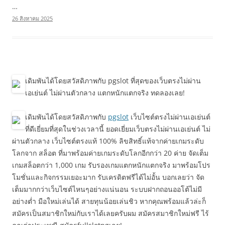
…
26 สิงหาคม 2025
เดิมพันได้โดยสวัสดิภาพกับ pgslot ที่สุดของเว็บตรงไม่ผ่าน
เอเย่นต์ ไม่ผ่านตัวกลาง แตกหนักแตกจริง ทดลองเลย!
เดิมพันได้โดยสวัสดิภาพกับ
pgslot
เว็บไซต์ตรงไม่ผ่านเอเย่นต์
ที่ดีเยี่ยมที่สุดในช่วงเวลานี้ ยอดเยี่ยมเว็บตรงไม่ผ่านเอเย่นต์ ไม่
ผ่านตัวกลาง เว็บไซต์ตรงแท้ 100% ลิขสิทธิ์แท้จากค่ายเกมระดับ
โลกจาก สล็อต ที่มาพร้อมค่ายเกมระดับโลกอีกกว่า 20 ค่าย จัดเต็ม
เกมสล็อตกว่า 1,000 เกม รับรองเกมแตกหนักแตกจริง มาพร้อมโปร
โมชั่นและกิจกรรมเยอะมาก รับเครดิตฟรีได้ไม่อั้น บอกเลยว่า จัด
เต็มมากกว่าเว็บไซต์ไหนๆอย่างแน่นอน ระบบฝากถอนออโต้ไม่มี
อย่างต่ำ มือใหม่เล่นได้ สายทุนน้อยเล่นชิว หากคุณพร้อมแล้วล่ะก็
สมัครเป็นสมาชิกใหม่กับเราได้เลยครับผม สมัครสมาชิกใหม่ฟรี ไร้