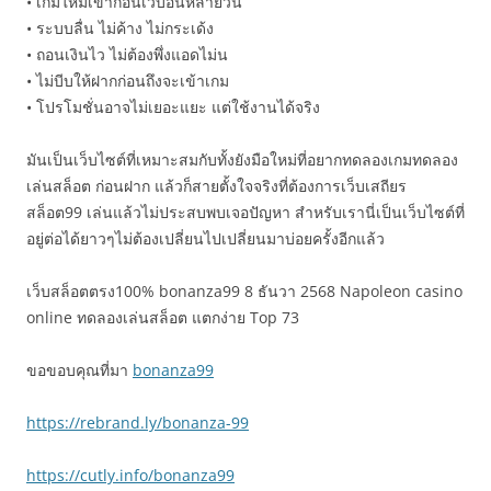
• เกมใหม่เข้าก่อนเว็บอื่นหลายวัน
• ระบบลื่น ไม่ค้าง ไม่กระเด้ง
• ถอนเงินไว ไม่ต้องพึ่งแอดไม่น
• ไม่บีบให้ฝากก่อนถึงจะเข้าเกม
• โปรโมชั่นอาจไม่เยอะแยะ แต่ใช้งานได้จริง
มันเป็นเว็บไซต์ที่เหมาะสมกับทั้งยังมือใหม่ที่อยากทดลองเกมทดลอง
เล่นสล็อต ก่อนฝาก แล้วก็สายตั้งใจจริงที่ต้องการเว็บเสถียร
สล็อต99 เล่นแล้วไม่ประสบพบเจอปัญหา สำหรับเรานี่เป็นเว็บไซต์ที่
อยู่ต่อได้ยาวๆไม่ต้องเปลี่ยนไปเปลี่ยนมาบ่อยครั้งอีกแล้ว
เว็บสล็อตตรง100% bonanza99 8 ธันวา 2568 Napoleon casino
online ทดลองเล่นสล็อต แตกง่าย Top 73
ขอขอบคุณที่มา
bonanza99
https://rebrand.ly/bonanza-99
https://cutly.info/bonanza99