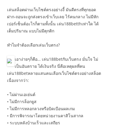
เล่นสล็อตผ่านเว็บไซต์ตรงอย่างงี้ มันดีตรงที่ทุกยอด
ฝาก-ถอนจะถูกส่งตรงเข้าเว็บเลย ไร้คนกลาง ไม่มีหัก
เปอร์เซ็นต์อะไรก็ตามทั้งนั้น เล่น188betthเท่าใด ได้
เต็มปริมาณ แบบไม่มีตุกติก
ทำไมจำต้องเลือกเล่นเว็บตรง?
เอาง่ายๆก็คือ… เล่น188betกับเว็บตรง มั่นใจ ไม่
เป็นอันตราย ได้เงินจริง นี่คือเหตุผลที่คน
เล่น188betหลายแสนคนเลือกเว็บไซต์ตรงอย่างสล็อต
เนื่องจากว่า:
• ไม่ผ่านเอเย่นต์
• ไม่มีการล็อกยูส
• ไม่มีการหลอกลวงหรือบิดเบือนผลเกม
• มีการพิจารณาโดยหน่วยงานคาสิโนสากล
• ระบบหลังบ้านเร็วและเสถียร