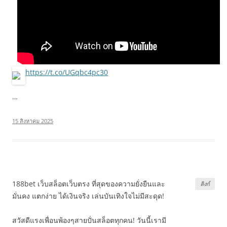
https://t.co/UGqbc4pc30
…
15 สิงหาคม 2025
188bet เว็บสล็อตเว็บตรง ที่สุดของความยั่งยืนและ
ลิงก์
มั่นคง แตกง่าย ได้เงินจริง เล่นบันเทิงใจไม่มีสะดุด!
สวัสดีแรงเพื่อนพ้องๆสายปั่นสล็อตทุกคน! วันนี้เรามี