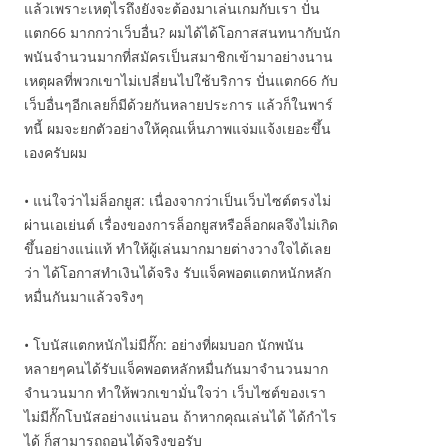
แล้วเพราะเหตุไรถึงยังจะต้องมาเล่นเกมกับเรา ปั่น
แตก66 มากกว่าเว็บอื่น? ผมได้ได้โอกาสสนทนากับนัก
พนันจำนวนมากที่สมัครเป็นสมาชิกเข้ามาอย่างนาน
เหตุผลที่พวกเขาไม่เปลี่ยนไปใช้บริการ ปั่นแตก66 กับ
เว็บอื่นๆอีกเลยก็มีด้วยกันหลายประการ แล้วก็ในพาร์
ทนี้ ผมจะยกตัวอย่างให้คุณเห็นภาพแจ่มแจ้งเยอะขึ้น
เองครับผม
• แน่ใจว่าไม่ล็อกยูส: เนื่องจากว่าเป็นเว็บไซต์ตรงไม่
ผ่านเอเย่นต์ เรื่องของการล็อกยูสหรือล็อกผลจึงไม่เกิด
ขึ้นอย่างแน่แท้ ทำให้ผู้เล่นมากมายต่างวางใจได้เลย
ว่า ได้โอกาสทำเงินได้จริง รับแจ็คพอตแตกหนักหลัก
หมื่นกันมาแล้วจริงๆ
• โบนัสแตกหนักไม่มีกั๊ก: อย่างที่ผมบอก นักพนัน
หลายๆคนได้รับแจ็คพอตหลักหมื่นกันมาจำนวนมาก
จำนวนมาก ทำให้พวกเขามั่นใจว่า เว็บไซต์ของเรา
ไม่มีกั๊กโบนัสอย่างแน่นอน ถ้าหากคุณเล่นได้ ได้กำไร
ได้ ก็สามารถถอนได้จริงขอรับ