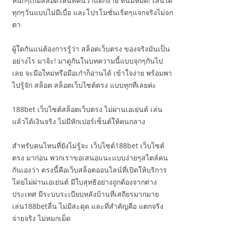
หนักๆเกมสล็อตไหนที่คนว่าแตกง่าย ที่นี่มีหมด! เล่นได้
ทุกๆวันแบบไม่มีเบื่อ และโปรโมชั่นเริ่ดๆแจกจริงไม่จก
ตา
ผู้ใดกันแน่ต้องการรู้ว่า สล็อตเว็บตรง ของจริงมันเป็น
อย่างไร มาจ้ะ! มาดูกันในบทความนี้แบบจุกๆกันไป
เลย จะมือใหม่หรือมือเก๋าก็อ่านได้ เข้าใจง่าย พร้อมพา
ไปรู้จัก สล็อต สล็อตเว็บไซต์ตรง แบบทุกที่เลยค่ะ
188bet เว็บไซต์สล็อตเว็บตรง ไม่ผ่านเอเย่นต์ เล่น
แล้วได้เงินจริง ไม่มีหักเปอร์เซ็นต์ให้คนกลาง
สำหรับคนไหนที่ยังไม่รู้จะ เว็บไซต์188bet เว็บไซต์
ตรง มาก่อน พวกเราขอเสนอแนะแบบง่ายๆสไตล์คน
กันเองว่า ตรงนี้คือเว็บสล็อตออนไลน์ที่เปิดให้บริการ
โดยไม่ผ่านเอเย่นต์ มีใบสุทธิอย่างถูกต้องจากต่าง
ประเทศ มีระบบระเบียบหลังบ้านที่เสถียรมากมาย
เล่น188betลื่น ไม่มีสะดุด และที่สำคัญคือ แตกจริง
จ่ายจริง ไม่หมกเม็ด