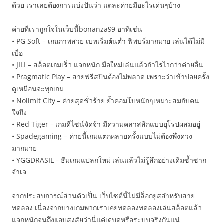
ด้วย เราเลยต้องการแบ่งปันว่า แต่ละค่ายมีอะไรเด่นๆบ้าง
ค่ายที่เราถูกใจในเว็บนี้bonanza99 อาทิเช่น
• PG Soft – เกมภาพสวย เบทเริ่มต้นต่ำ ฟีพบร์มากมาย เล่นได้ไม่มี
เบื่อ
• JILI – สล็อตเกมเร็ว แจกหนัก มือใหม่เล่นแล้วกำไรไวกว่าค่ายอื่น
• Pragmatic Play – สายฟรีสปินต้องไม่พลาด เพราะว่าเข้าบ่อยครั้ง
ดูเหมือนจะทุกเกม
• Nolimit City – ค่ายสุดชั่วร้าย ย้ำคอมโบหนักๆเหมาะสมกับคน
ใจถึง
• Red Tiger – เกมดีไซน์จัดจ้า มีความคลาสสิกแบบยุโรปผสมอยู่
• Spadegaming – ค่ายนี้เกมแตกหลายครั้งแบบไม่ต้องพึ่งดวง
มากมาย
• YGGDRASIL – ธีมเกมแปลกใหม่ เล่นแล้วไม่รู้สึกอย่างเดิมซ้ำซาก
จำเจ
จากประสบการณ์ส่วนตัวเป็น เว็บไซต์นี้ไม่มีล็อกยูสสำหรับสาย
ทดลอง เนื่องจากบางเกมพวกเราเคยทดลองทดลองเล่นสล็อตแล้ว
แจกหนักจนถึงแอบสงสัยว่านี่แค่เดบดหรือระบบจริงกันแน่