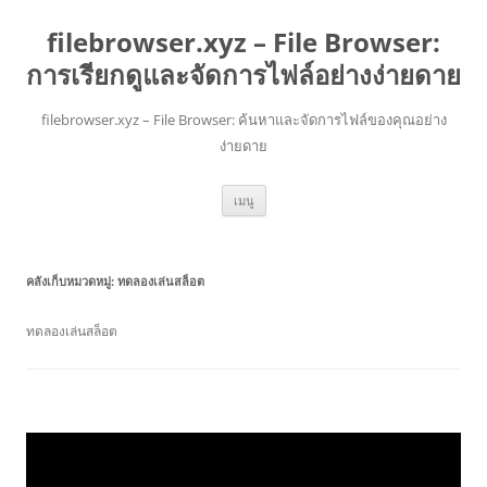
filebrowser.xyz – File Browser:
การเรียกดูและจัดการไฟล์อย่างง่ายดาย
filebrowser.xyz – File Browser: ค้นหาและจัดการไฟล์ของคุณอย่าง
ง่ายดาย
ข้าม
เมนู
ไป
ยัง
เนื้อหา
คลังเก็บหมวดหมู่:
ทดลองเล่นสล็อต
ทดลองเล่นสล็อต