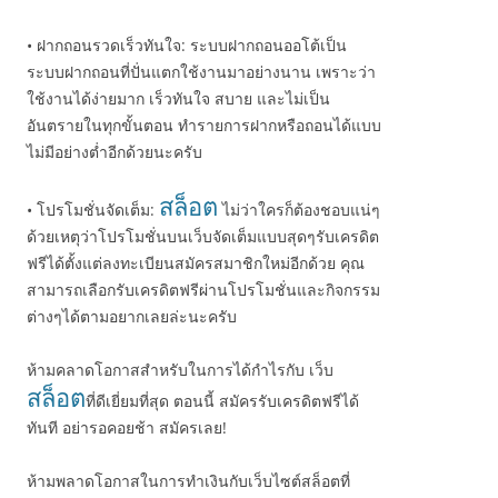
• ฝากถอนรวดเร็วทันใจ: ระบบฝากถอนออโต้เป็น
ระบบฝากถอนที่ปั่นแตกใช้งานมาอย่างนาน เพราะว่า
ใช้งานได้ง่ายมาก เร็วทันใจ สบาย และไม่เป็น
อันตรายในทุกขั้นตอน ทำรายการฝากหรือถอนได้แบบ
ไม่มีอย่างต่ำอีกด้วยนะครับ
สล็อต
• โปรโมชั่นจัดเต็ม:
ไม่ว่าใครก็ต้องชอบแน่ๆ
ด้วยเหตุว่าโปรโมชั่นบนเว็บจัดเต็มแบบสุดๆรับเครดิต
ฟรีได้ตั้งแต่ลงทะเบียนสมัครสมาชิกใหม่อีกด้วย คุณ
สามารถเลือกรับเครดิตฟรีผ่านโปรโมชั่นและกิจกรรม
ต่างๆได้ตามอยากเลยล่ะนะครับ
ห้ามคลาดโอกาสสำหรับในการได้กำไรกับ เว็บ
สล็อต
ที่ดีเยี่ยมที่สุด ตอนนี้ สมัครรับเครดิตฟรีได้
ทันที อย่ารอคอยช้า สมัครเลย!
ห้ามพลาดโอกาสในการทำเงินกับเว็บไซต์สล็อตที่