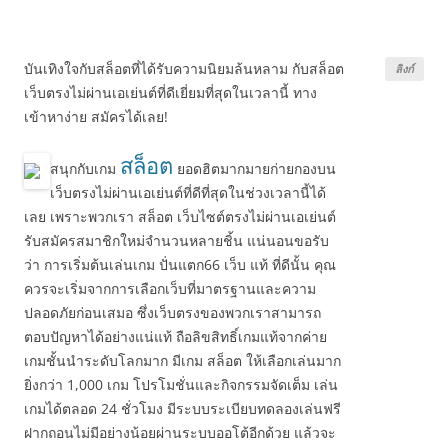
บันเทิงใจกับสล็อตที่ได้รับความนิยมล้นหลาม กับสล็อต
ลิงก์
เว็บตรงไม่ผ่านเอเย่นต์ที่ดีเยี่ยมที่สุดในเวลานี้ ทาง
เข้าหาง่าย สมัครได้เลย!
สล็อต
สนุกกับเกม
ยอดฮิตมากมายก่ายกองบน
เว็บตรงไม่ผ่านเอเย่นต์ที่ดีที่สุดในช่วงเวลานี้ได้
เลย เพราะพวกเรา สล็อต เว็บไซต์ตรงไม่ผ่านเอเย่นต์
รับสมัครสมาชิกใหม่จำนวนหลายชิ้น แน่นอนขอรับ
ว่า การเริ่มต้นเล่นเกม ปั่นแตก66 เว็บ แท้ ที่ดีนั้น คุณ
ควรจะเริ่มจากการเลือกเว็บที่มาตรฐานและความ
ปลอดภัยก่อนเสมอ ซึ่งเว็บตรงของพวกเราสามารถ
ตอบปัญหาได้อย่างแน่แท้ ถือลิขสิทธิ์เกมแท้จากค่าย
เกมชั้นนำระดับโลกมาก มีเกม สล็อต ให้เลือกเล่นมาก
ยิ่งกว่า 1,000 เกม โปรโมชั่นและกิจกรรมจัดเต็ม เล่น
เกมได้ตลอด 24 ชั่วโมง มีระบบระเบียบทดลองเล่นฟรี
ฝากถอนไม่มีอย่างน้อยผ่านระบบออโต้อีกด้วย แล้วจะ