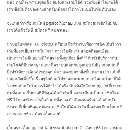
แล้ว คุณก็จะทราบจุดแข็ง จับจังหวะเกมได้ดี รวมทั้งเข้าใจเกมได้
เร็ว ซึ่งมันคือช่องทางสำหรับเพื่อการได้กำไรแบบในทันทีนั่นเอง
จะเกมเก่าหรือเกมใหม่ pgslot ก็เอาอยู่แน่ๆ! สมัครสมาชิกใหม่กับ
เราได้แล้ววันนี้ สมัครฟรี สมัครเลย!
มาขอรับทุกคน! Fullslotpg พร้อมแล้วสำหรับเพื่อการเปิดให้บริการ
เกมที่ยอดเยี่ยม เรามั่นใจว่า การเริ่มต้นเล่นสล็อตที่ยอดเยี่ยม
เป็นการเริ่มต้นอย่างมีวินัยรวมทั้งถูกต้อง ยิ่งถ้าได้มาใช้บริการกับ
เว็บไซต์ที่มีมาตรฐานและก็ความปลอดภัยสูงแบบ fullslotpg มันก็
ยิ่งทำให้การเดิมพันของคุณนั้นง่ายดายมากยิ่งขึ้น สบาย เร็ว แล้วก็
ปลอดภัยเพิ่มขึ้นเรื่อยๆอีกด้วย ไม่ว่าจะเล่นเกมเก่าหรือเกมใหม่ ก็ได้
โอกาสสำหรับในการได้กำไรได้จริง บันเทิงใจกับเกมpgslotที่เหมาะ
สมที่สุดบนเว็บตรงที่ดีที่สุดได้แล้ววันนี้ ลงทะเบียนเป็นสมาชิกใหม่
ฟรี ไร้ค่าจารีตอะไรก็แล้วแต่ทั้งปวง ถ้าเกิดคุณพร้อมแล้วสำหรับ
จังหวะที่เยี่ยมที่สุด สมัครสมาชิกใหม่ได้แล้ววันนี้ ลงทะเบียนใหม่ฟรี
อย่ารอคอยช้า สมัครสล็อตเลย!
เว็บตรงสล็อต pgslot fancysymbol.com 21 สิงหา 68 Lee casino