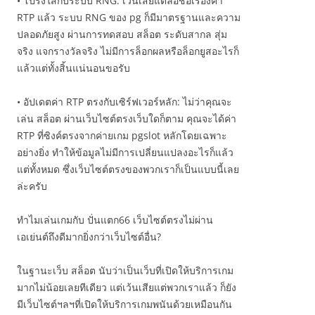
• โปร่งใสกับระบบ RNG: เว้นเสียแต่ลือชื่อเรื่องค่า
RTP แล้ว ระบบ RNG ของ pg ก็มีมาตรฐานและความ
ปลอดภัยสูง ผ่านการทดสอบ สล็อต ระดับสากล สุ่ม
จริง แจกรางวัลจริง ไม่มีการล็อกผลหรือล็อกยูสอะไรก็
แล้วแต่ทั้งสิ้นแน่นอนขอรับ
• อัปเดตค่า RTP ตรงกับเซิร์ฟเวอร์หลัก: ไม่ว่าคุณจะ
เล่น สล็อต ผ่านเว็บไซต์ตรงเว็บใดก็ตาม คุณจะได้ค่า
RTP ที่ซิงค์ตรงจากค่ายเกม pgslot หลักโดยเฉพาะ
อย่างยิ่ง ทำให้ข้อมูลไม่มีการเปลี่ยนแปลงอะไรก็แล้ว
แต่ทั้งหมด ซึ่งเว็บไซต์ตรงของพวกเราก็เป็นแบบนี้เลย
ล่ะครับ
ทำไมเล่นเกมกับ ปั่นแตก66 เว็บไซต์ตรงไม่ผ่าน
เอเย่นต์ถึงดีมากยิ่งกว่าเว็บไซต์อื่น?
ในฐานะเว็บ สล็อต นับว่าเป็นเว็บที่เปิดให้บริการเกม
มากไม่น้อยเลยทีเดียว แต่เว้นเสียแต่พวกเราแล้ว ก็ยัง
มีเว็บไซต์ฯลฯที่เปิดให้บริการเกมพนันด้วยเหมือนกัน