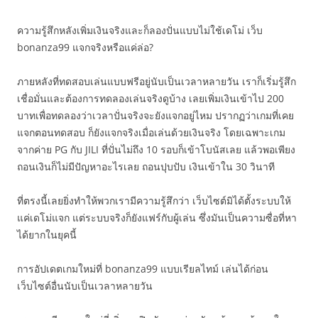
ความรู้สึกหลังเพิ่มเงินจริงและก็ลองปั่นแบบไม่ใช้เดโม่ เว็บ
bonanza99 แจกจริงหรือแค่ล่อ?
ภายหลังที่ทดสอบเล่นแบบฟรีอยู่นับเป็นเวลาหลายวัน เราก็เริ่มรู้สึก
เชื่อมั่นและต้องการทดลองเล่นจริงดูบ้าง เลยเพิ่มเงินเข้าไป 200
บาทเพื่อทดลองว่าเวลาปั่นจริงจะยังแจกอยู่ไหม ปรากฏว่าเกมที่เคย
แจกตอนทดสอบ ก็ยังแจกจริงเมื่อเล่นด้วยเงินจริง โดยเฉพาะเกม
จากค่าย PG กับ JILI ที่ปั่นไม่ถึง 10 รอบก็เข้าโบนัสเลย แล้วพอเพียง
ถอนเงินก็ไม่มีปัญหาอะไรเลย ถอนปุบปับ เงินเข้าใน 30 วินาที
ที่ตรงนี้เลยยิ่งทำให้พวกเรามีความรู้สึกว่า เว็บไซต์มิได้ตั้งระบบให้
แค่เดโม่แจก แต่ระบบจริงก็ยังแฟร์กับผู้เล่น ซึ่งมันเป็นความซื่อที่หา
ได้ยากในยุคนี้
การอัปเดตเกมใหม่ที่ bonanza99 แบบเรียลไทม์ เล่นได้ก่อน
เว็บไซต์อื่นนับเป็นเวลาหลายวัน