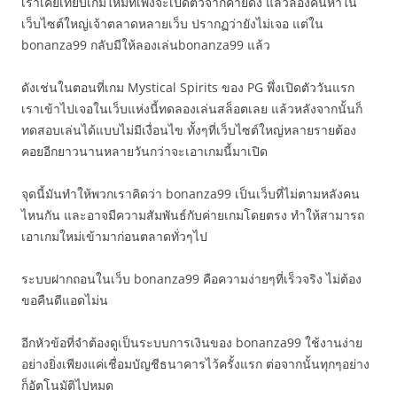
เราเคยเทียบเกมใหม่ที่เพิ่งจะเปิดตัวจากค่ายดัง แล้วลองค้นหาใน
เว็บไซต์ใหญ่เจ้าตลาดหลายเว็บ ปรากฏว่ายังไม่เจอ แต่ใน
bonanza99 กลับมีให้ลองเล่นbonanza99 แล้ว
ดังเช่นในตอนที่เกม Mystical Spirits ของ PG พึ่งเปิดตัววันแรก
เราเข้าไปเจอในเว็บแห่งนี้ทดลองเล่นสล็อตเลย แล้วหลังจากนั้นก็
ทดสอบเล่นได้แบบไม่มีเงื่อนไข ทั้งๆที่เว็บไซต์ใหญ่หลายรายต้อง
คอยอีกยาวนานหลายวันกว่าจะเอาเกมนี้มาเปิด
จุดนี้มันทำให้พวกเราคิดว่า bonanza99 เป็นเว็บที่ไม่ตามหลังคน
ไหนกัน และอาจมีความสัมพันธ์กับค่ายเกมโดยตรง ทำให้สามารถ
เอาเกมใหม่เข้ามาก่อนตลาดทั่วๆไป
ระบบฝากถอนในเว็บ bonanza99 คือความง่ายๆที่เร็วจริง ไม่ต้อง
ขอคืนดีแอดไม่น
อีกหัวข้อที่จำต้องดูเป็นระบบการเงินของ bonanza99 ใช้งานง่าย
อย่างยิ่งเพียงแค่เชื่อมบัญชีธนาคารไว้ครั้งแรก ต่อจากนั้นทุกๆอย่าง
ก็อัตโนมัติไปหมด