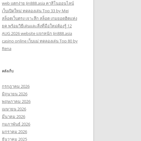
web แตกง่าย Jin888.asia คาสิโนออนไลน์
เว็บเปิดใหม่ ทดลองเล่น Top 33 by Mei
สล็อตเว็บตรง เจาะลึก สล็อต เกมยอดฮิตแห่ง
ยุค พร้อมวิธีเล่นและสิ่งที่มือใหม่ต้องรู้ 12
AUG 2026 website แจกหนัก Jin888.asia
casino online เว็บแม่ ทดลองเล่น Top 80 by
Rena
คลังเก็บ
กรกฎาคม 2026
มิถุนายน 2026
พฤษภาคม 2026
เมษายน 2026
มีนาคม 2026
กุมภาพันธ์ 2026
มกราคม 2026
ธันวาคม 2025