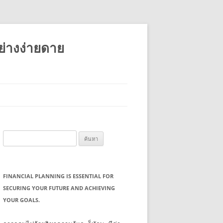
ย่างง่ายดาย
ค้นหา
สำหรับ:
FINANCIAL PLANNING IS ESSENTIAL FOR
SECURING YOUR FUTURE AND ACHIEVING
YOUR GOALS.