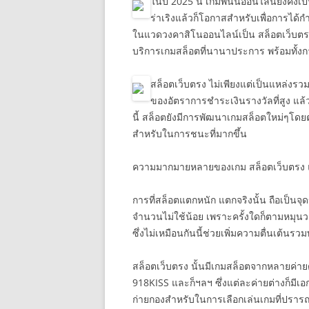
ในปี 2025 นี้ เกมพนันออนไลน์ยังคงเป
ร่าเริงแล้วก็โอกาสสำหรับเพื่อการได้กำไร
ในแวดวงคาสิโนออนไลน์เป็น สล็อตเว็บตรง ซึ
บริการเกมสล็อตที่นานาประการ พร้อมทั้งก
สล็อตเว็บตรง ไม่เพียงแต่เป็นแหล่งรวมเก
ของอัตราการชำระเงินรางวัลที่สูง แล้
นี้ สล็อตยังมีการพัฒนาเกมสล็อตใหม่ๆโดยต
สำหรับในการชนะที่มากขึ้น
ความมากมายหลายของเกม สล็อตเว็บตรง 
การที่สล็อตแตกหนัก แตกจริงนั้น ถือเป็นจุดข
จำนวนไม่ใช้น้อย เพราะครั้งใดก็ตามหมุนวง
ซึ่งไม่เหมือนกันนี้ช่วยเพิ่มความตื่นเต้นรว
สล็อตเว็บตรง นั้นมีเกมสล็อตจากหลายค่าย
918KISS และก็ฯลฯ ซึ่งแต่ละค่ายต่างก็มีเอ
ก่ายกองสำหรับในการเลือกเล่นเกมที่ปรารถ