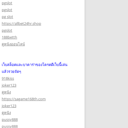
pgslot
pgslot
pg slot
https://allbet24hr.shop
pgslot
188betth
ดูหนังออนไลน์
เว็บสล็อตและบาคาร่าของโครตดีเว็บนี้เล่น
แล้วรวยจัดๆ
918kiss
joker123
ดูหนัง
https://sagame168th.com
joker123
ดูหนัง
pussy888
pussy888