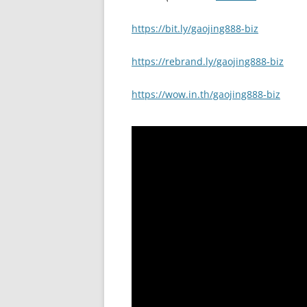
https://bit.ly/gaojing888-biz
https://rebrand.ly/gaojing888-biz
https://wow.in.th/gaojing888-biz