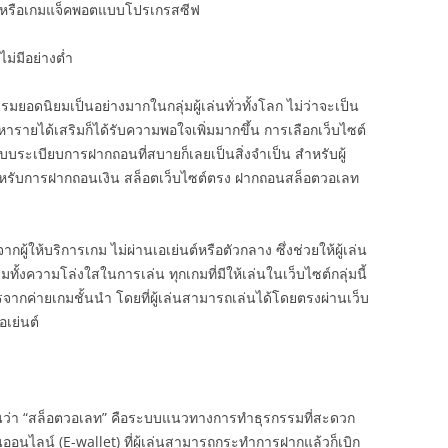
ม, หรือเกมแจ็คพอตแบบโปรเกรสซีฟ
ม่มีอย่างต่ำ
มยอดนิยมเป็นอย่างมากในกลุ่มผู้เล่นทั่วทั้งโลก ไม่ว่าจะเป็น
ารหารายได้เสริมก็ได้รับความพอใจเพิ่มมากขึ้น การเลือกเว็บไซต์
ระบบระเบียบการฝากถอนที่สบายก็เลยเป็นสิ่งจำเป็น สำหรับผู้
ำหรับการฝากถอนเงิน สล็อตเว็บไซต์ตรง ฝากถอนสล็อตวอเลท
ผู้ให้บริการเกม ไม่ผ่านเอเย่นต์หรือตัวกลาง ซึ่งช่วยให้ผู้เล่น
ั้งความโล่งใสในการเล่น ทุกเกมที่มีให้เล่นในเว็บไซต์กลุ่มนี้
รจากค่ายเกมชั้นนำ โดยที่ผู้เล่นสามารถเล่นได้โดยตรงผ่านเว็บ
อเย่นต์
ันว่า “สล็อตวอเลท” คือระบบแนวทางการทำธุรกรรมที่สะดวก
ออนไลน์ (E-wallet) ที่ผู้เล่นสามารถกระทำการฝากแล้วก็เบิก