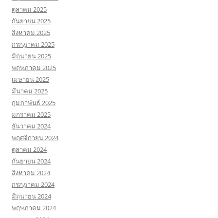
ตุลาคม 2025
กันยายน 2025
สิงหาคม 2025
กรกฎาคม 2025
มิถุนายน 2025
พฤษภาคม 2025
เมษายน 2025
มีนาคม 2025
กุมภาพันธ์ 2025
มกราคม 2025
ธันวาคม 2024
พฤศจิกายน 2024
ตุลาคม 2024
กันยายน 2024
สิงหาคม 2024
กรกฎาคม 2024
มิถุนายน 2024
พฤษภาคม 2024