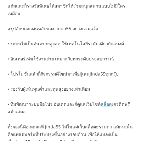
แต้มและก็รางวัลพิเศษให้สมาชิกได้ร่วมสนุกสนานแบบไม่มีใคร
เหมือน
สรุปลักษณะเด่นหลักของ Jinda55 อย่างแจ่มแจ้ง
• ระบบไม่เป็นอันตรายสูงสุด ใช้เทคโนโลยีระดับเดียวกับแบงค์
• อินเทอร์เฟซใช้งานง่าย เหมาะกับทุกระดับประสบการณ์
• โปรโมชั่นแล้วก็กิจกรรมดีไซน์มาเพื่อผู้เล่นjinda55ทุกกรุ๊ป
• รองรับผู้เล่นทุนต่ำและทุนสูงอย่างเท่าเทียม
• ทีมพัฒนาระบบมือโปร อัปเดตและก็ดูแลเว็บไซต์
สล็อต
เครดิตฟรี
สม่ำเสมอ
ทั้งผองนี้คือเหตุผลที่ jinda55 ไม่ใช่แค่เว็บสล็อตธรรมดา แม้กระนั้น
คือแพลตฟอร์มที่ปรับปรุงขึ้นอย่างรอบด้าน เพื่อให้แปลงเป็น