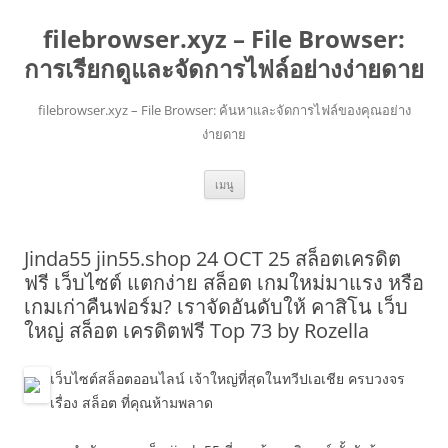
filebrowser.xyz – File Browser:
การเรียกดูและจัดการไฟล์อย่างง่ายดาย
filebrowser.xyz – File Browser: ค้นหาและจัดการไฟล์ของคุณอย่าง
ง่ายดาย
ข้าม
เมนู
ไป
ยัง
เนื้อหา
Jinda55 jin55.shop 24 OCT 25 สล็อตเครดิต
ฟรี เว็บไซต์ แตกง่าย สล็อต เกมใหม่มาแรง หรือ
เกมเก่าคืนฟอร์ม? เราจัดอันดับให้ คาสิโน เว็บ
ใหญ่ สล็อต เครดิตฟรี Top 73 by Rozella
เว็บไซต์สล็อตออนไลน์ เจ้าใหญ่ที่สุดในทวีปเอเชีย ครบวงจร
เรื่อง สล็อต ที่คุณห้ามพลาด