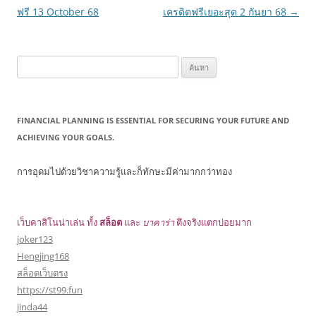
ฟรี 13 October 68
เครดิตฟรีเยอะสุด 2 กันยา 68
→
ค้นหา
สำหรับ:
FINANCIAL PLANNING IS ESSENTIAL FOR SECURING YOUR FUTURE AND
ACHIEVING YOUR GOALS.
การอุดมไปด้วยวิชาความรู้และก็ทักษะมีค่ามากกว่าทอง
เว็บคาสิโนน่าเล่น ทั้ง
สล็อต
และ
บาคาร่า
ตึงจริงแตกบ่อยมาก
joker123
Hengjing168
สล็อตเว็บตรง
https://st99.fun
jinda44