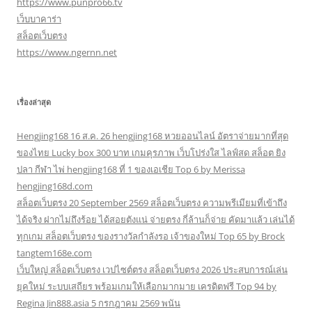
https://www.punpro66.tv
เว็บบาคาร่า
สล็อตเว็บตรง
https://www.ngernn.net
เรื่องล่าสุด
Hengjing168 16 ส.ค. 26 hengjing168 หวยออนไลน์ อัตราจ่ายมากที่สุด
ของไทย Lucky box 300 บาท เกมคุรภาพ เว็บโปร่งใส ไลฟ์สด สล็อต ยิง
ปลา กีฬา ไพ่ hengjing168 ที่ 1 ของเอเชีย Top 6 by Merissa
hengjing168d.com
สล็อตเว็บตรง 20 September 2569 สล็อตเว็บตรง ความพรีเมียมที่เข้าถึง
ได้จริง ฝากไม่ถึงร้อย ได้สอยตังแน่ จ่ายตรง กี่ล้านก็จ่าย คัดมาแล้ว เล่นได้
ทุกเกม สล็อตเว็บตรง ของรางวัลกำลังรอ เจ้าของใหม่ Top 65 by Brock
tangtem168e.com
เว็บใหญ่ สล็อตเว็บตรง เวปไซต์ตรง สล็อตเว็บตรง 2026 ประสบการณ์เล่น
ยุคใหม่ ระบบเสถียร พร้อมเกมให้เลือกมากมาย เครดิตฟรี Top 94 by
Regina Jin888.asia 5 กรกฎาคม 2569 พนัน