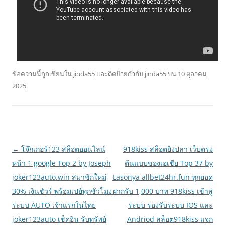
ข้อความนี้ถูกเขียนใน
jinda55
และติดป้ายกำกับ
jinda55
บน
10 ตุลาคม
2025
เมนู
←
โจ๊กเกอร์123 สล็อตออนไลน์
918kiss สล็อตยิงปลา เว็บตรง
นำทาง
หน้า 1 google Top 2 by Joseph
ต้นแบบของเอเชีย Top 37 by
เรื่อง
joker123auto.win สมาชิกใหม่
Lasonya allbet24hr.fun ทุกยอด
30% เงินชัวร์ พร้อมเปย์ทุกชั่วโมง
ฝากรับ 1,000 บาท 918kiss เข้าสู่
ระบบ AUTO เจ้าแรกในไทย
ระบบ รองรับระบบ IOS และ
joker123auto เช็คอิน รับทรัพย์
Andriod สล็อต918kiss แจก