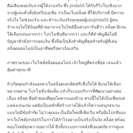
คือเสียงตอบรับจากผู้ใช้งานจริง ซึ่ง jinda55 ได้รับรีวิวในเชิงบวก
จากผู้เล่นทั่วทั้งยังทวีปเอเชีย ว่าเป็นเว็บสล็อต ที่ให้บริการดี มีความ
จริงใจ ไม่ซ่อนเร้น และชำระเงินจริงทุกยอดผู้เล่นjinda55 ผู้คน
จำนวนไม่ใช้น้อยที่ย้ายมาจากเว็บไซต์อื่นต่างการันตีว่า สล็อต มีเกม
ให้เลือกเล่นมากกว่า โปรโมชั่นดีมากกว่า และก็ที่สำคัญคือไม่มี
ปัญหาหัวข้อการถอนเงิน ซึ่งถือเป็นสิ่งสำคัญที่สุดสำหรับผู้ที่เล่น
สล็อตออนไลน์เป็นอาชีพหรือหาเงินเสริม
ภาพรวมของ เว็บไซต์สล็อตออนไลน์ เจ้าใหญ่ที่ครบที่สุด เล่นแล้ว
คุ้มค่าทุกนาที
ถ้าเกิดคุณกำลังมองหาเว็บสล็อตเครดิตฟรีเชื่อใจได้ มีเกมให้เลือก
หลากหลาย โปรโมชั่นจัดเต็ม แล้วก็ระบบบริการที่พัฒนาอย่างต่อ
เนื่อง สล็อต คือคำตอบที่คุณไม่ควรมองข้าม ตรงนี้ไม่ได้เป็นเพียงแต่
แหล่งเล่นเกม แต่ยังเป็นหลักที่สร้างรายได้แล้วก็ความสนุกสนาน
แบบไม่มีข้อจำกัด ไม่ว่าคุณจะเป็นมือใหม่ที่เพิ่งเริ่ม หรือมือโปรที่มอง
หาเว็บไซต์jinda55ในการได้กำไรอย่างเป็นจริงเป็นจัง สล็อต พร้อม
ตอบโจทย์ทุกความอยากได้ อีกทั้งระบบการคลังที่ปลอดภัย การดูแล