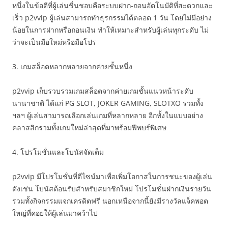
หนึ่งในข้อดีที่ผู้เล่นชื่นชอบคือระบบฝาก-ถอนอัตโนมัติที่สะดวกและ
เร็ว p2vvip ผู้เล่นสามารถทำธุรกรรมได้ตลอด 1 วัน โดยไม่มีอย่าง
น้อยในการฝากหรือถอนเงิน ทำให้เหมาะสำหรับผู้เล่นทุกระดับ ไม่
ว่าจะเป็นมือใหม่หรือมือโปร
3. เกมสล็อตหลากหลายจากค่ายชั้นหนึ่ง
p2vvip เก็บรวบรวมเกมสล็อตจากค่ายเกมชั้นแนวหน้าระดับ
นานาชาติ ได้แก่ PG SLOT, JOKER GAMING, SLOTXO รวมทั้ง
ฯลฯ ผู้เล่นสามารถเลือกเล่นเกมที่หลากหลาย อีกทั้งในแบบอย่าง
คลาสสิกรวมทั้งเกมใหม่ล่าสุดที่มาพร้อมฟีพบร์พิเศษ
4. โปรโมชั่นและโบนัสจัดเต็ม
p2vvip มีโปรโมชั่นที่ดีไซน์มาเพื่อเพิ่มโอกาสในการชนะของผู้เล่น
ดังเช่น โบนัสต้อนรับสำหรับสมาชิกใหม่ โปรโมชั่นฝากเงินรายวัน
รวมทั้งกิจกรรมแจกเครดิตฟรี นอกเหนือจากนี้ยังมีรางวัลแจ็คพอต
ใหญ่ที่คอยให้ผู้เล่นมาคว้าไป