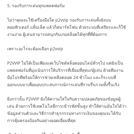
5. รองรับการเล่นทุกแพลตฟอร์ม
ไม่ว่าคุณจะใช้เครื่องมือใด p2vvip รองรับการเล่นทั้งยังบน
คอมพิวเตอร์ แท็บเล็ต แล้วก็สมาร์ทโฟน ด้วยระบบที่เสถียรและก็ใช้
งานง่าย ผู้เล่นสามารถสนุกกับเกมสล็อตได้ทุกที่ที่ต้องการ
เพราะอะไรจะต้องเลือก p2vvip
P2VVIP ไม่ได้เป็นเพียงแค่เว็บไซต์สล็อตออนไลน์ทั่วๆไป แต่ยังเป็น
แพลตฟอร์มที่มุ่งเน้นการให้บริการที่เยี่ยมที่สุดแก่ผู้เล่น ด้วยทีมงาน
มือโปรที่พร้อมให้การช่วยเหลือตลอด 24 ชั่วโมง และก็ระบบที่
ออกแบบมาเพื่อมอบประสบการณ์การเล่นที่ราบรื่นรวมทั้งรื้นเริง
ยิ่งกว่านั้น P2VVIP ยังให้ความใส่ใจกับความปลอดภัยของข้อมูลผู้
เล่น ด้วยการใช้เทคโนโลยีการเข้ารหัสขั้นสูง ทำให้ท่านมั่นใจได้ว่า
ข้อมูลส่วนตัวและวิธีการทำธุรกรรมทางการเงินของคุณจะได้รับ
การคุ้มครองป้องกันอย่างยอดเยี่ยมที่สุด