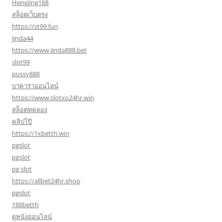
Hengjing168
สล็อตเว็บตรง
https://st99.fun
jinda44
https://www.jinda888.bet
slot99
pussy888
บาคาร่าออนไลน์
https://www.slotxo24hr.win
สล็อตทดลอง
คลิปโป๊
https://1xbetth.win
pgslot
pgslot
pg slot
https://allbet24hr.shop
pgslot
188betth
ดูหนังออนไลน์