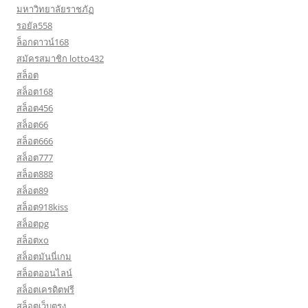
มหาวิทยาลัยราชภัฏ
รอยัล558
ล็อกดาวน์168
สมัครสมาชิก lotto432
สล็อต
สล็อต168
สล็อต456
สล็อต66
สล็อต666
สล็อต777
สล็อต888
สล็อต89
สล็อต918kiss
สล็อตpg
สล็อตxo
สล็อตมันนี่เกม
สล็อตออนไลน์
สล็อตเครดิตฟรี
สล็อตเว็บตรง