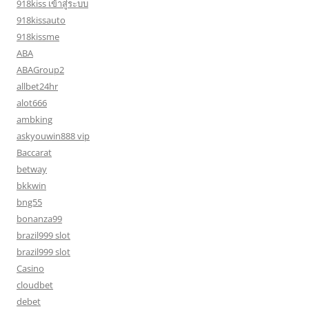
918kiss เข้าสู่ระบบ
918kissauto
918kissme
ABA
ABAGroup2
allbet24hr
alot666
ambking
askyouwin888 vip
Baccarat
betway
bkkwin
bng55
bonanza99
brazil999 slot
brazil999 slot
Casino
cloudbet
debet