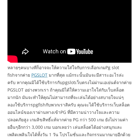
หลายๆคนบางทีก็อาจจะให้ความใส่ใจกับการเลือกเกมPg slot
fishจากค่าย
PGSLOT
มากที่สุด แม้กระนั้นมันจะมีสาระอะไรล่ะ
ครับ หากคุณมิได้ใช้บริการกับpgslotเว็บตรงไม่ผ่านเอเย่นต์จากค่าย
PGSLOT อย่างพวกเรา ถ้าคุณมิได้ให้ความเอาใจใส่กับเว็บสล็อต
มากนัก มันจะทำให้คุณไม่สามารถที่จะเล่นได้อย่างสบายใจแน่ๆ
ลองใช้บริการpgfishกับพวกเราสิครับ คุณจะได้ใช้บริการเว็บสล็อต
ออนไลน์ของเราผ่านทางเข้าPG ที่มีความน่าวางใจและความ
ปลอดภัยสูง เกมลิขสิทธิ์แท้จากค่าย PG กว่า 500 เกม ยังไม่รวมค่า
ยอื่นๆอีกกว่า 3,000 เกม บอกเลยว่า เล่นสล็อตได้อย่างสนุกและ
เพลิดเพลินใจได้ทั้งวัน 1 วัน โปรโมชั่นและกิจกรรมมากมายอีกด้วย