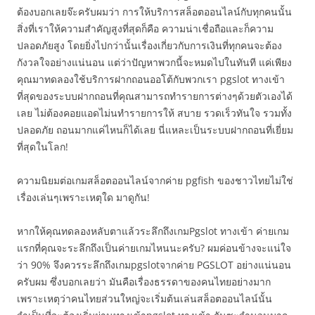
ต้องบอกเลยจ๊ะครับผมว่า การให้บริการสล็อตออนไลน์กับทุกคนนั้น
สิ่งที่เราให้ความสำคัญสูงที่สุดก็คือ ความน่าเชื่อถือและก็ความ
ปลอดภัยสูง โดยยิ่งไปกว่านั้นเรื่องเกี่ยวกับการเงินที่ทุกคนจะต้อง
กังวลใจอย่างแน่นอน แต่ว่าปัญหาพวกนี้จะหมดไปในทันที แค่เพียง
คุณมาทดลองใช้บริการฝากถอนออโต้กับพวกเรา pgslot ทางเข้า
ที่สุดของระบบฝากถอนที่คุณสามารถทำรายการต่างๆด้วยตัวเองได้
เลย ไม่ต้องคอยแอดไม่นทำรายการให้ สบาย รวดเร็วทันใจ รวมทั้ง
ปลอดภัย ถอนมากแค่ไหนก็ได้เลย นี่แหละเป็นระบบฝากถอนที่เยี่ยม
ที่สุดในโลก!
ความนิยมต่อเกมสล็อตออนไลน์จากค่าย pgfish ของชาวไทยไม่ใช่
เรื่องเล่นๆเพราะเหตุใด มาดูกัน!
หากให้คุณทดลองหลับตาแล้วระลึกถึงเกมPgslot ทางเข้า ค่ายเกม
แรกที่คุณจะระลึกถึงเป็นค่ายเกมไหนนะครับ? ผมค่อนข้างจะแน่ใจ
ว่า 90% จึงควรระลึกถึงเกมpgslotจากค่าย PGSLOT อย่างแน่นอน
ครับผม ซึ่งบอกเลยว่า มันคือเรื่องธรรดาของคนไทยอย่างมาก
เพราะเหตุว่าคนไทยส่วนใหญ่จะเริ่มต้นเล่นสล็อตออนไลน์นั้น