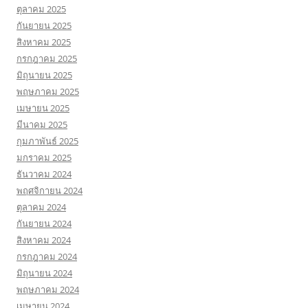
ตุลาคม 2025
กันยายน 2025
สิงหาคม 2025
กรกฎาคม 2025
มิถุนายน 2025
พฤษภาคม 2025
เมษายน 2025
มีนาคม 2025
กุมภาพันธ์ 2025
มกราคม 2025
ธันวาคม 2024
พฤศจิกายน 2024
ตุลาคม 2024
กันยายน 2024
สิงหาคม 2024
กรกฎาคม 2024
มิถุนายน 2024
พฤษภาคม 2024
เมษายน 2024