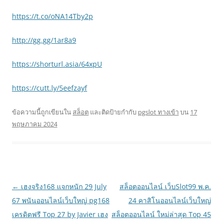
https://t.co/oNA14Tby2p
http://gg.gg/1ar8a9
https://shorturl.asia/64xpU
https://cutt.ly/5eefzayf
ข้อความนี้ถูกเขียนใน
สล็อต
และติดป้ายกำกับ
pgslot ทางเข้า
บน
17
พฤษภาคม 2024
เมนู
←
เฮงจริง168 แจกหนัก 29 July
สล็อตออนไลน์ เว็บSlot99 พ.ค.
นำทาง
67 พนันออนไลน์เว็บใหญ่ pg168
24 คาสิโนออนไลน์เว็บใหญ่
เรื่อง
เครดิตฟรี Top 27 by Javier เฮง
สล็อตออนไลน์ ใหม่ล่าสุด Top 45