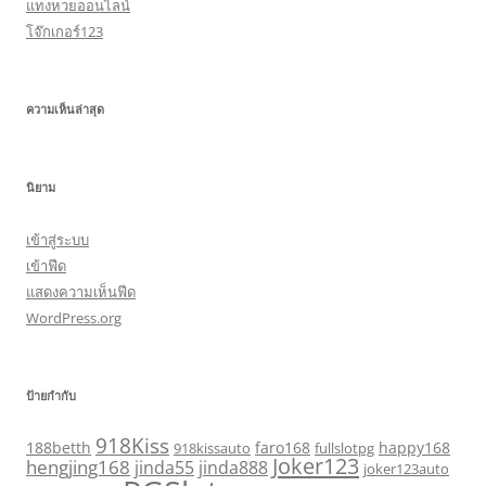
แทงหวยออนไลน์
โจ๊กเกอร์123
ความเห็นล่าสุด
นิยาม
เข้าสู่ระบบ
เข้าฟีด
แสดงความเห็นฟีด
WordPress.org
ป้ายกำกับ
918Kiss
188betth
faro168
happy168
918kissauto
fullslotpg
Joker123
hengjing168
jinda55
jinda888
joker123auto