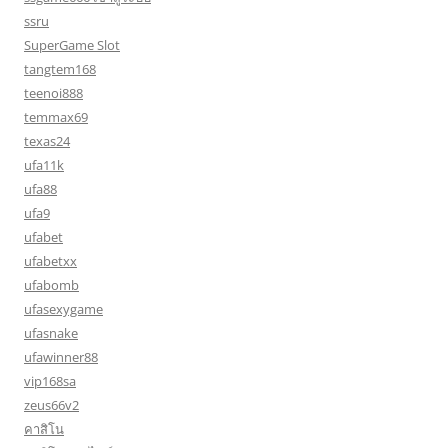
ssru
SuperGame Slot
tangtem168
teenoi888
temmax69
texas24
ufa11k
ufa88
ufa9
ufabet
ufabetxx
ufabomb
ufasexygame
ufasnake
ufawinner88
vip168sa
zeus66v2
คาสิโน