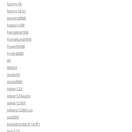
funny18
funny18.in
gaojing888
happy168
hengjing168
hongkong456
huayhit88
hydra888
Jili
Jilislot
jinda55
jinda888
Joker123
joker123auto
joker123th
jokers123th.co
juad69
kingdom66 ทางเข้า
lion123