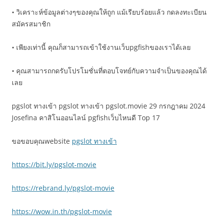
• วิเคราะห์ข้อมูลต่างๆของคุณให้ถูก แม้เรียบร้อยแล้ว กดลงทะเบียน
สมัครสมาชิก
• เพียงเท่านี้ คุณก็สามารถเข้าใช้งานเว็บpgfishของเราได้เลย
• คุณสามารถกดรับโปรโมชั่นที่ตอบโจทย์กับความจำเป็นของคุณได้
เลย
pgslot ทางเข้า pgslot ทางเข้า pgslot.movie 29 กรกฎาคม 2024
Josefina คาสิโนออนไลน์ pgfishเว็บไหนดี Top 17
ขอขอบคุณwebsite
pgslot ทางเข้า
https://bit.ly/pgslot-movie
https://rebrand.ly/pgslot-movie
https://wow.in.th/pgslot-movie