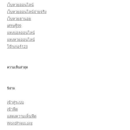
เว็บหวยออนไลน์
เว็บหวยออนไลน์จ่ายจริง
เว็บหวยฮานอย
เศรษฐี99
แทงบอลออนไลน์
แทงหวยออนไลน์
โจ๊กเกอร์123
ความเห็นล่าสุด
นิยาม
เข้าสู่ระบบ
เข้าฟีด
แสดงความเห็นฟีด
WordPress.org