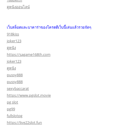
188betth
ดูหนังออนไลน์
เว็บสล็อตและบาคาร่าของโครตดีเว็บนี้เล่นแล้วรวยจัดๆ
918kiss
joker123
ดูหนัง
https://sagame168th.com
joker123
ดูหนัง
pussy888
pussy888
sexybaccarat
https://www.pgslot.movie
pg slot
pg99
fullslotpg
https://live22slot.fun