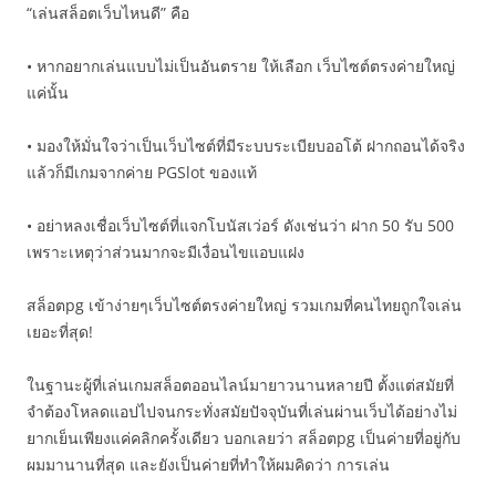
“เล่นสล็อตเว็บไหนดี” คือ
• หากอยากเล่นแบบไม่เป็นอันตราย ให้เลือก เว็บไซต์ตรงค่ายใหญ่
แค่นั้น
• มองให้มั่นใจว่าเป็นเว็บไซต์ที่มีระบบระเบียบออโต้ ฝากถอนได้จริง
แล้วก็มีเกมจากค่าย PGSlot ของแท้
• อย่าหลงเชื่อเว็บไซต์ที่แจกโบนัสเว่อร์ ดังเช่นว่า ฝาก 50 รับ 500
เพราะเหตุว่าส่วนมากจะมีเงื่อนไขแอบแฝง
สล็อตpg เข้าง่ายๆเว็บไซต์ตรงค่ายใหญ่ รวมเกมที่คนไทยถูกใจเล่น
เยอะที่สุด!
ในฐานะผู้ที่เล่นเกมสล็อตออนไลน์มายาวนานหลายปี ตั้งแต่สมัยที่
จำต้องโหลดแอปไปจนกระทั่งสมัยปัจจุบันที่เล่นผ่านเว็บได้อย่างไม่
ยากเย็นเพียงแค่คลิกครั้งเดียว บอกเลยว่า สล็อตpg เป็นค่ายที่อยู่กับ
ผมมานานที่สุด และยังเป็นค่ายที่ทำให้ผมคิดว่า การเล่น