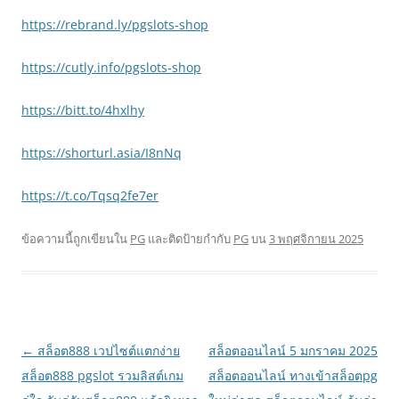
https://rebrand.ly/pgslots-shop
https://cutly.info/pgslots-shop
https://bitt.to/4hxlhy
https://shorturl.asia/I8nNq
https://t.co/Tqsq2fe7er
ข้อความนี้ถูกเขียนใน
PG
และติดป้ายกำกับ
PG
บน
3 พฤศจิกายน 2025
เมนู
←
สล็อต888 เวปไซต์แตกง่าย
สล็อตออนไลน์ 5 มกราคม 2025
นำทาง
สล็อต888 pgslot รวมลิสต์เกม
สล็อตออนไลน์ ทางเข้าสล็อตpg