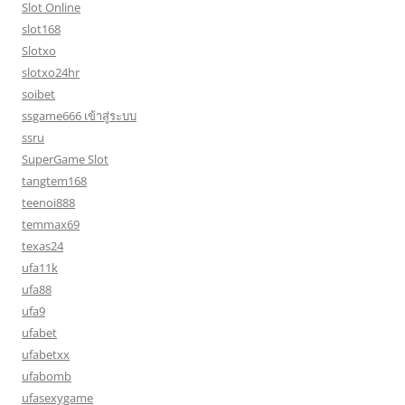
Slot Online
slot168
Slotxo
slotxo24hr
soibet
ssgame666 เข้าสู่ระบบ
ssru
SuperGame Slot
tangtem168
teenoi888
temmax69
texas24
ufa11k
ufa88
ufa9
ufabet
ufabetxx
ufabomb
ufasexygame