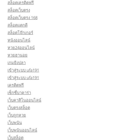
สล็อตเครดิตฟรี
สล็อตเว็บตรง
สล็อตเว็บตรง 168
สล็อตแตกดี
สล็อตโจ๊กเกอร์
หนังออนไลน์
หวย24ออนไลน์
หวยฮานอย
เกมยิงปลา
เข้าสู่ระบบ ufa191
เข้าสู่ระบบ ufa191
เครดิตฟรี
เซ็กซี่บาคาร่า
เว็บคาสิโนออนไลน์
เว็บตรงสล็อต
เว็บถูกหวย
เว็บพนัน
เว็บพนันออนไลน์
เว็บสล็อต