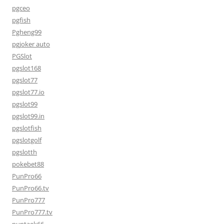
pgceo
pgfish
Pgheng99
pgjoker auto
PGSlot
pgslot168
pgslot77
pgslot77.io
pgslot99
pgslot99.in
pgslotfish
pgslotgolf
pgslotth
pokebet88
PunPro66
PunPro66.tv
PunPro777
PunPro777.tv