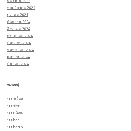
ธันวาคม 2024
พฤศจิกายน 2024
ตุลาคม 2024
กันยายน 2024
สิงหาคม 2024
กรกฎาคม 2024
มิถุนายน 2024
พฤษภาคม 2024
เมษายน 2024
มีนาคม 2024
หมวดหมู่
168 สล็อต
168slot
168สล็อต
188bet
188betth