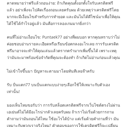
คาดหมายว่าฟรีแล้วถอนง่าย: ถ้าเกิดคุณตั้งอกตั้งใจรับเครดิตฟรี
แล้ว อย่าเพิ่งจะไปคิดเรื่องถอนเลยครับผม ด้วยเหตุว่าเครดิตฟรีโดย
มากจะมีเงื่อนไขสำหรับการทำยอด และมันไม่ได้ดีไซน์มาเพื่อให้คุณ
ได้ใช้ได้กำไรอยู่แล้ว มันคือการลองเกมมากยิ่งกว่า
คนที่ไม่อ่านเงื่อนไข: Puntaek77 อย่างที่ผมบอก หากคุณทราบว่าไม่
ค่อยชอบอ่านรายละเอียดหรือเรียนข้อตกลงอะไรเลย การรับเครดิต
ฟรีมาอาจจะทำให้คุณเล่นแล้วตรากตรำมากเพิ่มขึ้นได้ เพราะเหตุ
ว่ามันจะมาพร้อมข้อจำกัดที่คุณจะต้องทำ ถ้าเกิดไม่อ่านก่อนแล้วคุณ
ไม่เข้าใจขึ้นมา ปัญหาจะตามมาโดยทันทีเลยจ๊าครับ
รับ ปั่นแตก77 บนปั่นแตกแบบง่ายๆเลือกใช้ให้เหมาะกับตัวเอง
เท่านั้น!
มองเห็นไหมขอรับว่า การรับสล็อตเครดิตฟรีจากเว็บไซต์ตรงไม่ผ่าน
เอเย่นต์ไม่ได้มีอะไรน่ากลัวเลยครับผม ถ้าเราไม่เริ่มด้วยการถาม
คำถามว่ามันถอนได้ไหม ใช้อะไรได้บ้าง แต่เริ่มด้วยคำถามที่ว่า มัน
เหมาะกับพวกเราจริงไหม? คำตอบของการใช้เครดิตฟรีก็จะเปลี่ยน