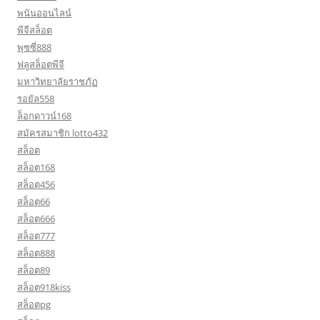
พนันออนไลน์
พีจีสล็อต
พุซซี่888
ฟลูสล็อตพีจี
มหาวิทยาลัยราชภัฏ
รอยัล558
ล็อกดาวน์168
สมัครสมาชิก lotto432
สล็อต
สล็อต168
สล็อต456
สล็อต66
สล็อต666
สล็อต777
สล็อต888
สล็อต89
สล็อต918kiss
สล็อตpg