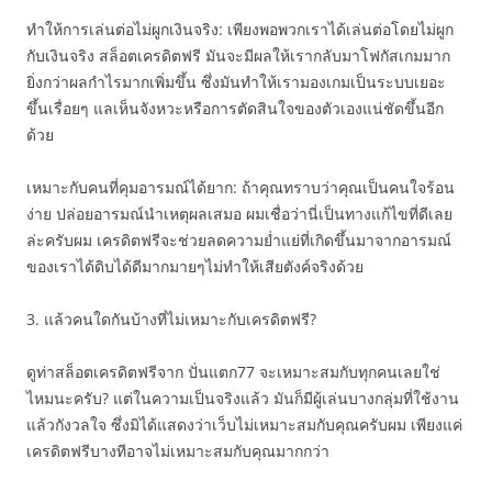
ทำให้การเล่นต่อไม่ผูกเงินจริง: เพียงพอพวกเราได้เล่นต่อโดยไม่ผูก
กับเงินจริง สล็อตเครดิตฟรี มันจะมีผลให้เรากลับมาโฟกัสเกมมาก
ยิ่งกว่าผลกำไรมากเพิ่มขึ้น ซึ่งมันทำให้เรามองเกมเป็นระบบเยอะ
ขึ้นเรื่อยๆ แลเห็นจังหวะหรือการตัดสินใจของตัวเองแน่ชัดขึ้นอีก
ด้วย
เหมาะกับคนที่คุมอารมณ์ได้ยาก: ถ้าคุณทราบว่าคุณเป็นคนใจร้อน
ง่าย ปล่อยอารมณ์นำเหตุผลเสมอ ผมเชื่อว่านี่เป็นทางแก้ไขที่ดีเลย
ล่ะครับผม เครดิตฟรีจะช่วยลดความย่ำแย่ที่เกิดขึ้นมาจากอารมณ์
ของเราได้ดิบได้ดีมากมายๆไม่ทำให้เสียตังค์จริงด้วย
3. แล้วคนใดกันบ้างที่ไม่เหมาะกับเครดิตฟรี?
ดูท่าสล็อตเครดิตฟรีจาก ปั่นแตก77 จะเหมาะสมกับทุกคนเลยใช่
ไหมนะครับ? แต่ในความเป็นจริงแล้ว มันก็มีผู้เล่นบางกลุ่มที่ใช้งาน
แล้วกังวลใจ ซึ่งมิได้แสดงว่าเว็บไม่เหมาะสมกับคุณครับผม เพียงแค่
เครดิตฟรีบางทีอาจไม่เหมาะสมกับคุณมากกว่า