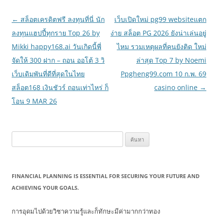
เมนู
←
สล็อตเครดิตฟรี ลงทุนที่นี่ นัก
เว็บเปิดใหม่ pg99 websiteแตก
นำทาง
ลงทุนแฮปปี้ทุกราย Top 26 by
ง่าย สล็อต PG 2026 ยังน่าเล่นอยู่
เรื่อง
Mikki happy168.ai วันเกิดนี้พี่
ไหม รวมเหตุผลที่คนยังติด ใหม่
จัดให้ 300 ฝาก – ถอน ออโต้ 3 วิ
ล่าสุด Top 7 by Noemi
เว็บเดิมพันที่ดีที่สุดในไทย
Ppgheng99.com 10 ก.พ. 69
สล็อต168 เงินชัวร์ ถอนเท่าไหร่ ก็
casino online
→
โอน 9 MAR 26
ค้นหา
สำหรับ:
FINANCIAL PLANNING IS ESSENTIAL FOR SECURING YOUR FUTURE AND
ACHIEVING YOUR GOALS.
การอุดมไปด้วยวิชาความรู้และก็ทักษะมีค่ามากกว่าทอง