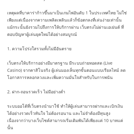
เหตุผลที่บาคาร่าก้าวขึ้นมาเป็นเกมไพ่อันดับ 1 ในประเทศไทย ไม่ใช่
เพียงแต่เนื่องจากความเพลิดเพลินแล้วก็ข้อตกลงที่เล่นง่ายเท่านั้น
แม้กระนั้นยังรวมไปถึงการให้บริการผ่าน เว็บตรงไม่ผ่านเอเย่นต์ ที่
ตอบปัญหาผู้เล่นยุคใหม่ได้อย่างสมบูรณ์
1. ความโปร่งใสรวมทั้งไม่มีอันตราย
เว็บตรงให้บริการอย่างมีมาตรฐาน มีระบบถ่ายทอดสด (Live
Casino) จากคาสิโนจริง ผู้เล่นมองเห็นทุกขั้นตอนแบบเรียลไทม์ ลด
โอกาสการหลอกลวงและเพิ่มความมั่นใจสำหรับในการพนัน
2. ฝาก-ถอนรวดเร็ว ไม่มีอย่างต่ำ
ระบบออโต้ที่เว็บตรงนำมาใช้ ทำให้ผู้เล่นสามารถฝากและเบิกเงิน
ได้อย่างรวดเร็วทันใจ ไม่ต้องรอนาน และไม่จำต้องมีทุนสูง
เนื่องจากว่าบางเว็บไซต์สามารถเริ่มเดิมพันได้เพียงแค่ 10 บาทแค่
นั้น