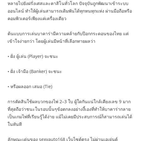
หลายไปยังฝรั่งเศสและคาสิโนทั่วโลก ปัจจุบันถูกพัฒนาเข้าระบบ
ออนไลน์ ทำให้ผู้เล่นสามารถเดิมพันได้ทุกหนทุกแห่ง ผ่านมือถือหรือ
คอมพิวเตอร์เพียงแค่เครื่องเดียว
ต้นแบบการเล่นบาคาร่ามีความคล้ายกับป๊อกกระดอนของไทย แต่
เข้าใจง่ายกว่า โดยผู้เล่นมีหน้าที่เลือกทายผลว่า
• ฝั่ง ผู้เล่น (Player) จะชนะ
• ฝั่ง เจ้ามือ (Banker) จะชนะ
• หรือผลออก เสมอ (Tie)
การตัดสินใช้ผลบวกของไพ่ 2–3 ใบ ผู้ใดกันแน่ใกล้เคียงเลข 9 มาก
ที่สุดถือว่าชนะในรอบนั้นๆข้อตกลงอย่างงี้เองที่ทำให้บาคาร่ากลาย
เป็นเกมไพ่ที่เรียนรู้ได้ง่าย แม้ไม่เคยมีประสบการณ์ก็สามารถเล่นได้
ในทันที
ลักษณะเด่นของ sexyauto168 เว็บไซต์ตรง ไม่ผ่านเอเย่นต์