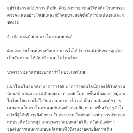
อย่าใช้อารมณ์นำการเดิมพัน ด้วยเหตุว่าอาจก่อให้ตัดสินใจบกพร่อง
ควรจะเล่นอย่างใจเย็นและก็มีวัตถุประสงค์ซึ่งมีความแน่นอนและก็
ชัดเจน
4. เลือกเล่นกับเว็บตรงไม่ผ่านเอเย่นต์
ด้วยเหตุว่าเป็นหนทางป้อมปราการใจได้ว่า การเดิมพันของคุณไม่
เป็นอันตราย ได้เงินจริง และไม่โดนโกง
บาคาร่า อนาคตของบาคาร่าในประเทศไทย
แนวโน้มในอนาคต บาคาร่า168 บาคาร่าออนไลน์ยังคงได้รับความ
นิยมสม่ำเสมอ และมีลักษณะท่าทางเติบโตมากขึ้นเนื่องมาจากผู้เล่น
ในไทยให้ความใส่ใจกับความสบาย เร็ว แล้วก็ความปลอดภัย การ
เล่นผ่านเว็บตรงไม่ผ่านเอเย่นต์จะยิ่งตอบปัญหามากขึ้นเรื่อยๆ ยิ่งไป
กว่านี้ผู้ให้บริการยังมีการปรับปรุงระบบใหม่ๆอย่างเช่น การถ่ายทอด
สดประสิทธิภาพสูง เกมบาคาร่าแบบหลายโต๊ะ หรือแม้แต่การ
รองรับการเล่นผ่านแอปพลิเคชันที่ใช้งานง่ายดายยิ่งกว่าเดิม