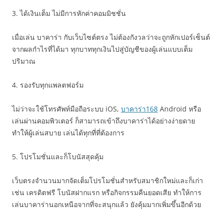
3. ได้เงินเต็ม ไม่มีการหักค่าคอมมิชชั่น
เมื่อเล่น บาคาร่า กับเว็บไซต์ตรง ไม่ต้องกังวลว่าจะถูกหักเปอร์เซ็นต์
จากผลกำไรที่ได้มา ทุกบาททุกเงินไปสู่บัญชีของผู้เล่นแบบเต็ม
ปริมาณ
4. รองรับทุกแพลตฟอร์ม
ไม่ว่าจะใช้โทรศัพท์มือถือระบบ iOS,
บาคาร่า168
Android หรือ
เล่นผ่านคอมพิวเตอร์ ก็สามารถเข้าถึงบาคาร่าได้อย่างง่ายดาย
ทำให้ผู้เล่นสบาย เล่นได้ทุกที่ที่ต้องการ
5. โปรโมชั่นและก็โบนัสสุดคุ้ม
เว็บตรงจำนวนมากจัดเต็มโปรโมชั่นสำหรับสมาชิกใหม่และก็เก่า
เช่น เครดิตฟรี โบนัสฝากแรก หรือกิจกรรมคืนยอดเสีย ทำให้การ
เล่นบาคาร่านอกเหนือจากที่จะสนุกแล้ว ยังคุ้มมากเพิ่มขึ้นอีกด้วย