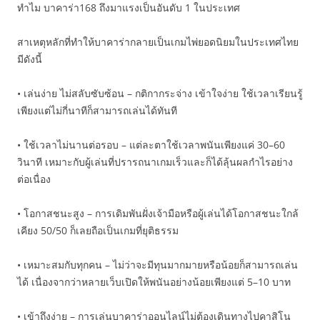
ทำไม บาคาร่า168 ถึงมาแรงเป็นอันดับ 1 ในประเทศ
สาเหตุหลักที่ทำให้บาคาร่ากลายเป็นเกมไพ่ยอดนิยมในประเทศไทย
มีดังนี้
• เล่นง่าย ไม่สลับซับซ้อน – กติกากระจ่าง เข้าใจง่าย ใช้เวลาเรียนรู้
เพียงแต่ไม่กี่นาทีก็สามารถเล่นได้ทันที
• ใช้เวลาไม่นานต่อรอบ – แต่ละตาใช้เวลาพนันเพียงแค่ 30–60
วินาที เหมาะกับผู้เล่นที่ปรารถนาเกมเร็วและก็ได้ลุ้นผลกำไรอย่าง
ต่อเนื่อง
• โอกาสชนะสูง – การเดิมพันฝั่งเจ้ามือหรือผู้เล่นได้โอกาสชนะใกล้
เคียง 50/50 ก็เลยถือเป็นเกมที่ยุติธรรม
• เหมาะสมกับทุกคน – ไม่ว่าจะมีทุนมากมายหรือน้อยก็สามารถเล่น
ได้ เนื่องจากว่าหลายเว็บเปิดให้พนันอย่างน้อยเพียงแต่ 5–10 บาท
• เข้าถึงง่าย – การเล่นบาคาร่าออนไลน์ไม่ต้องเดินทางไปคาสิโน