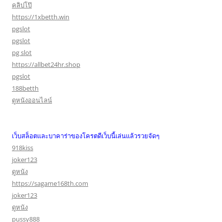
คลิปโป๊
https://1xbetth.win
pgslot
pgslot
pg slot
https://allbet24hr.shop
pgslot
188betth
ดูหนังออนไลน์
เว็บสล็อตและบาคาร่าของโครตดีเว็บนี้เล่นแล้วรวยจัดๆ
918kiss
joker123
ดูหนัง
https://sagame168th.com
joker123
ดูหนัง
pussy888