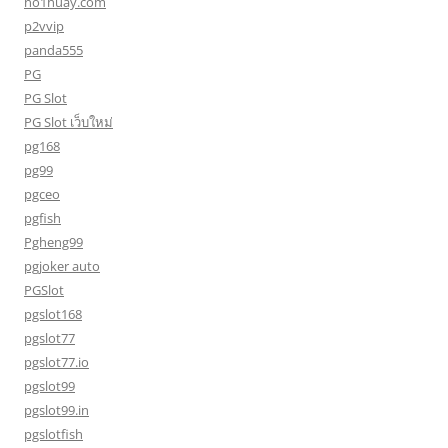
no1huay.com
p2vvip
panda555
PG
PG Slot
PG Slot เว็บใหม่
pg168
pg99
pgceo
pgfish
Pgheng99
pgjoker auto
PGSlot
pgslot168
pgslot77
pgslot77.io
pgslot99
pgslot99.in
pgslotfish