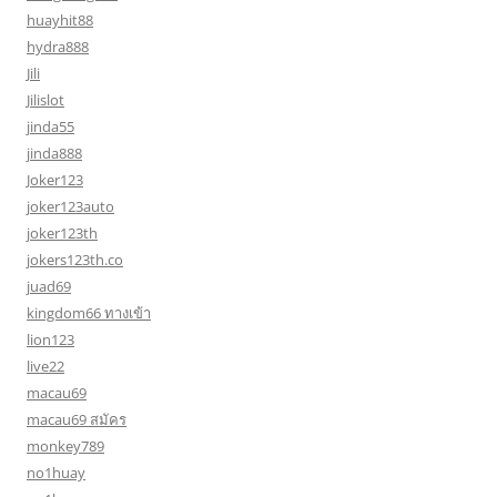
huayhit88
hydra888
Jili
Jilislot
jinda55
jinda888
Joker123
joker123auto
joker123th
jokers123th.co
juad69
kingdom66 ทางเข้า
lion123
live22
macau69
macau69 สมัคร
monkey789
no1huay