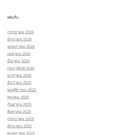
คลังเก็บ
กรกฎาคม 2026
มิถุนายน 2026
พฤษภาคม 2026
เมษายน 2026
มีนาคม 2026
กุมภาพันธ์ 2026
มกราคม 2026
ธันวาคม 2025
พฤศจิกายน 2025
ตุลาคม 2025
กันยายน 2025
สิงหาคม 2025
กรกฎาคม 2025
มิถุนายน 2025
พฤษภาคม 2025