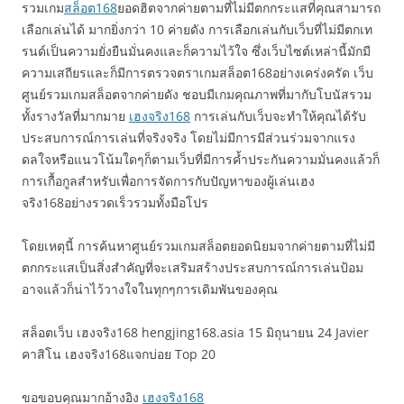
รวมเกม
สล็อต168
ยอดฮิตจากค่ายตามที่ไม่มีตกกระแสที่คุณสามารถ
เลือกเล่นได้ มากยิ่งกว่า 10 ค่ายดัง การเลือกเล่นกับเว็บที่ไม่มีตกเท
รนด์เป็นความยั่งยืนมั่นคงและก็ความไว้ใจ ซึ่งเว็บไซต์เหล่านี้มักมี
ความเสถียรและก็มีการตรวจตราเกมสล็อต168อย่างเคร่งครัด เว็บ
ศูนย์รวมเกมสล็อตจากค่ายดัง ชอบมีเกมคุณภาพที่มากับโบนัสรวม
ทั้งรางวัลที่มากมาย
เฮงจริง168
การเล่นกับเว็บจะทำให้คุณได้รับ
ประสบการณ์การเล่นที่จริงจริง โดยไม่มีการมีส่วนร่วมจากแรง
ดลใจหรือแนวโน้มใดๆก็ตามเว็บที่มีการค้ำประกันความมั่นคงแล้วก็
การเกื้อกูลสำหรับเพื่อการจัดการกับปัญหาของผู้เล่นเฮง
จริง168อย่างรวดเร็วรวมทั้งมือโปร
โดยเหตุนี้ การค้นหาศูนย์รวมเกมสล็อตยอดนิยมจากค่ายตามที่ไม่มี
ตกกระแสเป็นสิ่งสำคัญที่จะเสริมสร้างประสบการณ์การเล่นป้อม
อาจแล้วก็น่าไว้วางใจในทุกๆการเดิมพันของคุณ
สล็อตเว็บ เฮงจริง168 hengjing168.asia 15 มิถุนายน 24 Javier
คาสิโน เฮงจริง168แจกบ่อย Top 20
ขอขอบคุณมากอ้างอิง
เฮงจริง168