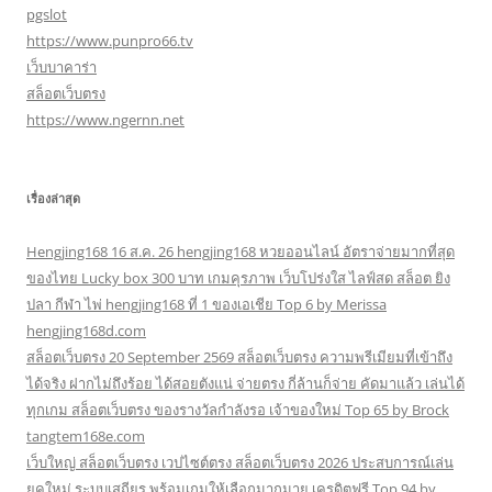
pgslot
https://www.punpro66.tv
เว็บบาคาร่า
สล็อตเว็บตรง
https://www.ngernn.net
เรื่องล่าสุด
Hengjing168 16 ส.ค. 26 hengjing168 หวยออนไลน์ อัตราจ่ายมากที่สุด
ของไทย Lucky box 300 บาท เกมคุรภาพ เว็บโปร่งใส ไลฟ์สด สล็อต ยิง
ปลา กีฬา ไพ่ hengjing168 ที่ 1 ของเอเชีย Top 6 by Merissa
hengjing168d.com
สล็อตเว็บตรง 20 September 2569 สล็อตเว็บตรง ความพรีเมียมที่เข้าถึง
ได้จริง ฝากไม่ถึงร้อย ได้สอยตังแน่ จ่ายตรง กี่ล้านก็จ่าย คัดมาแล้ว เล่นได้
ทุกเกม สล็อตเว็บตรง ของรางวัลกำลังรอ เจ้าของใหม่ Top 65 by Brock
tangtem168e.com
เว็บใหญ่ สล็อตเว็บตรง เวปไซต์ตรง สล็อตเว็บตรง 2026 ประสบการณ์เล่น
ยุคใหม่ ระบบเสถียร พร้อมเกมให้เลือกมากมาย เครดิตฟรี Top 94 by