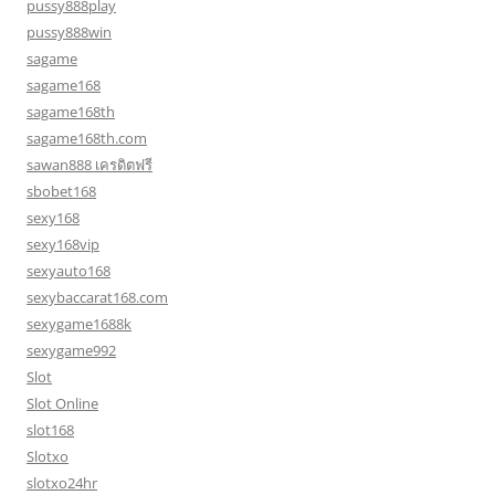
pussy888play
pussy888win
sagame
sagame168
sagame168th
sagame168th.com
sawan888 เครดิตฟรี
sbobet168
sexy168
sexy168vip
sexyauto168
sexybaccarat168.com
sexygame1688k
sexygame992
Slot
Slot Online
slot168
Slotxo
slotxo24hr