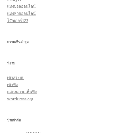
แทงบอลออนไลน์
แทงหวยออนไลน์
โจ๊กเกอร์123
ความเห็นล่าสุด
นิยาม
เข้าสู่ระบบ
เข้าฟีด
แสดงความเห็นฟีด
WordPress.org
ป้ายกำกับ