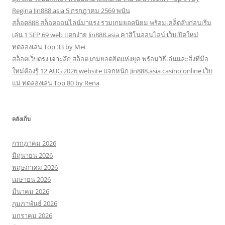
Regina Jin888.asia 5 กรกฎาคม 2569 พนัน
สล็อต888 สล็อตออนไลน์มาแรง รวมเกมยอดนิยม พร้อมเคล็ดลับก่อนเริ่ม
เล่น 1 SEP 69 web แตกง่าย Jin888.asia คาสิโนออนไลน์ เว็บเปิดใหม่
ทดลองเล่น Top 33 by Mei
สล็อตเว็บตรง เจาะลึก สล็อต เกมยอดฮิตแห่งยุค พร้อมวิธีเล่นและสิ่งที่มือ
ใหม่ต้องรู้ 12 AUG 2026 website แจกหนัก Jin888.asia casino online เว็บ
แม่ ทดลองเล่น Top 80 by Rena
คลังเก็บ
กรกฎาคม 2026
มิถุนายน 2026
พฤษภาคม 2026
เมษายน 2026
มีนาคม 2026
กุมภาพันธ์ 2026
มกราคม 2026