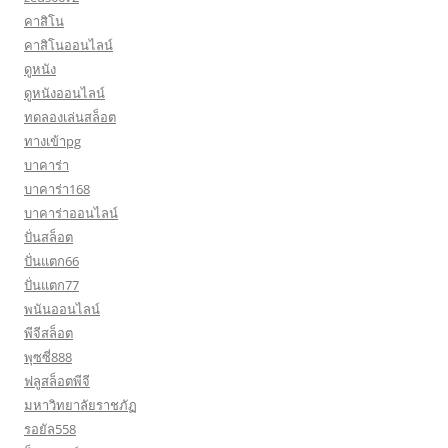
คาสิโน
คาสิโนออนไลน์
ดูหนัง
ดูหนังออนไลน์
ทดลองเล่นสล็อต
ทางเข้าpg
บาคาร่า
บาคาร่า168
บาคาร่าออนไลน์
ปั่นสล็อต
ปั่นแตก66
ปั่นแตก77
พนันออนไลน์
พีจีสล็อต
พุซซี่888
ฟลูสล็อตพีจี
มหาวิทยาลัยราชภัฏ
รอยัล558