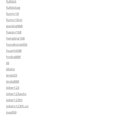
fullslot
fullslotpg
funny18
funny18.in
gaojing888
happy168
hengjing168
hongkong456
huayhit88
hydra888
Jili
Jilislot
jinda55
jinda888
Joker123
joker123auto
joker123th
jokers123th.co
juad69