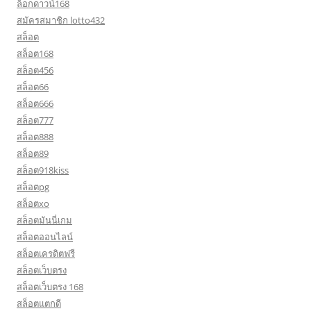
ล็อกดาวน์168
สมัครสมาชิก lotto432
สล็อต
สล็อต168
สล็อต456
สล็อต66
สล็อต666
สล็อต777
สล็อต888
สล็อต89
สล็อต918kiss
สล็อตpg
สล็อตxo
สล็อตมันนี่เกม
สล็อตออนไลน์
สล็อตเครดิตฟรี
สล็อตเว็บตรง
สล็อตเว็บตรง 168
สล็อตแตกดี