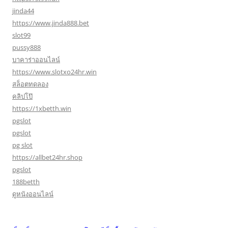
jinda44
https://www.jinda888.bet
slot99
pussy888
บาคาร่าออนไลน์
https://www.slotxo24hr.win
สล็อตทดลอง
คลิปโป๊
https://1xbetth.win
pgslot
pgslot
pg slot
https://allbet24hr.shop
pgslot
188betth
ดูหนังออนไลน์