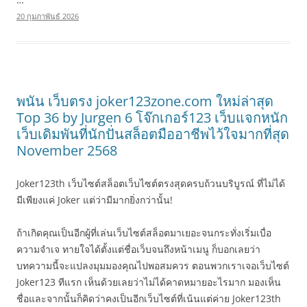
20 กุมภาพันธ์ 2026
พนัน เว็บตรง joker123zone.com ใหม่ล่าสุด
Top 36 by Jurgen 6 โจ๊กเกอร์123 เว็บแจกหนัก
เว็บเดิมพันที่นักปั่นสล็อตมืออาชีพไว้ใจมากที่สุด
November 2568
Joker123th เว็บไซต์สล็อตเว็บไซต์ตรงสุดครบถ้วนบริบูรณ์ ที่ไม่ได้
มีเพียงแค่ Joker แต่ว่ามีมากยิ่งกว่านั้น!
ถ้าเกิดคุณเป็นอีกผู้ที่เล่นเว็บไซต์สล็อตมาเยอะจนกระทั่งเริ่มเบื่อ
ความจำเจ ทายใจได้ตั้งแต่ชื่อเว็บจนถึงหน้าเมนู ก็บอกเลยว่า
บทความนี้จะแปลงมุมมองคุณไปพอสมควร ตอนพวกเราเจอเว็บไซต์
Joker123 ทีแรก เห็นด้วยเลยว่าไม่ได้คาดหมายอะไรมาก มองเห็น
ชื่อและจากนั้นก็คิดว่าคงเป็นอีกเว็บไซต์ที่เน้นแต่ค่าย Joker123th