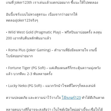
เกมที่ Joker123th เราเล่นแล้วแตกบ่อยมาก ชี้แนะให้ไปทดลอง
อันนี้แชร์แบบไม่หวงสูตรนะ เนื่องจากว่าอยากให้
ทดลองJoker123จริงๆ
• Wild West Gold (Pragmatic Play) – ฟรีสปินมาบ่อยครั้ง ลงทุน
200 เอากลับคืนหลักพันมาแล้ว
• Roma Plus (Joker Gaming) – ตำนานที่ยังมีลมหายใจ เกมนี้
โบนัสออกง่ายมาก
• Fortune Tiger (PG Soft) – แค่เสียงดนตรีก็กระตุ้นความมุ่งหวัง
แล้ว บวกทีละ 2-3 พันหลายครั้ง
• Lucky Neko (PG Soft) – แมวกวักนำโชคที่ใครๆก็หลงเสน่ห์
ความปลอดภัย และความน่าไว้วางใจ
โจ๊กเกอร์123
ทำได้ดีเกินคาด
หลายคนบางทีก็อาจจะสงสัยว่า เว็บไซต์เปิดใหม่อย่างงี้จะเชื่อใจได้