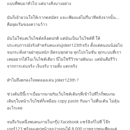
แบบที่พบมาทั่วไป แต่บางสิ่งบางอย่าง
มันก็เย้ายวนใจให้เรากดสมัคร และเพียงแค่ไม่กี่นาทีหลังจากนั้น…
คือจุดเริ่มของความว้าว
มันไม่ใช่แค่เว็บไซต์สล็อตปกติ แต่มันเป็นเว็บไซต์ที่ ให้
ประสบการณ์จริงสำหรับคนเล่นJoker123thจริง ตั้งแต่คนงบน้อยไป
จนกระทั่งสายฝ่าทุนหนัก มีครบทุกค่าย ทุกโปรโมชั่น ทุกระบบที่เรา
เคยอยากได้ในเว็บไซต์เดียว นี่ไม่ใช่รีวิวขายฝันนะ แต่มันคือรีวิว
จากการเล่นจริง เจ็บจริง รวมทั้ง แตกจริง
ทำไมถึงตกลงใจทดลองเล่น Joker123th ?
ช่วงต้นปีนี้เราเบื่อมากมายกับเว็บไซต์เดิมๆที่เข้าไปทีไรก็พบเกม
เดิมๆใบหน้าเว็บไซต์ก็เหมือน copy paste กันมา ไม่ตื่นเต้น ไม่ลุ้น
อะไรเลย
จนถึงวันหนึ่งพบคนภายในกรุ๊ป Facebook แชร์ลิงก์ไปที่ โจ๊ก
เกอร์123 พร้อมแคปหน้าจอว่าถอนได้ 8,000 บาทจากทุนเพียงแค่