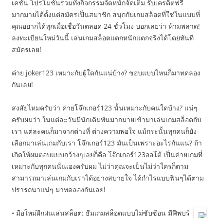
เคชั่น โปรโมชั่นรวมทั้งกิจกรรมจัดหนักจัดเต็ม รับเครดิตฟรี
มากมายได้ตั้งแต่สมัครเป็นสมาชิก สนุกกับเกมสล็อตที่ใช่ในแบบที่
คุณอยากได้ทุกเมื่อเชื่อวันตลอด 24 ชั่วโมง บอกเลยว่า ห้ามพลาด!
ลงทะเบียนใหม่วันนี้ เล่นเกมสล็อตแตกหนักแตกจริงได้โดยทันที
สมัครเลย!
ค่าย joker123 เหมาะกับผู้ใดกันแน่บ้าง? ชอบแบบไหนก็มาทดลอง
กันเลย!
สงสัยไหมครับว่า ค่ายโจ๊กเกอร์123 นั้นเหมาะกับคนใดบ้าง? แน่ๆ
ครับผมว่า ในแต่ละวันมีนักเดิมพันมากมายเข้ามาเล่นเกมสล็อตกับ
เรา แต่ละคนก็มาจากต่างที่ ต่างความพอใจ แม้กระนั้นทุกคนก็ยัง
เลือกมาเล่นเกมกับเรา โจ๊กเกอร์123 มันเป็นเพราะอะไรกันแน่? ถ้า
เกิดให้ผมตอบแบบกว้างๆเลยก็คือ โจ๊กเกอร์123ออโต้ เป็นค่ายเกมที่
เหมาะกับทุกคนนั่นเองครับผม ไม่ว่าคุณจะเป็นไม่ว่าใครก็ตาม
สามารถมาเล่นเกมกับเราได้อย่างสบายใจ ได้กำไรแบบฟินๆได้ตาม
ปรารถนาแน่ๆ มาทดลองกันเลย!
• มือใหม่ฝึกฝนเล่นสล็อต: ธีมเกมสล็อตแบบไม่ซับซ้อน มีฟีพบร์