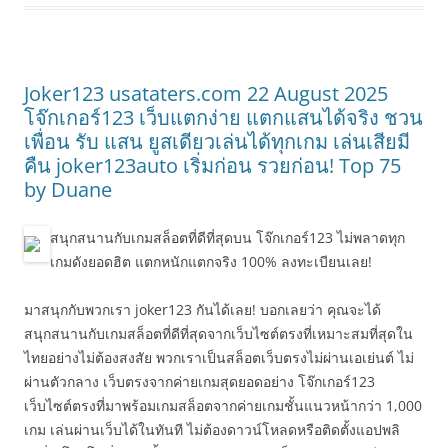
Joker123 usataters.com 22 August 2025
โจ๊กเกอร์123 เว็บแตกง่าย แตกแสนได้จริง ชวน
เพื่อน รับ แสน ยูสเดียวเล่นได้ทุกเกม เล่นเสียมี
คืน joker123auto เริ่มก่อน รวยก่อน! Top 75
by Duane
สนุกสนานกับเกมสล็อตที่ดีที่สุดบน โจ๊กเกอร์123 ไม่พลาดทุก
เกมดังยอดฮิต แตกหนักแตกจริง 100% ลงทะเบียนเลย!
มาสนุกกับพวกเรา joker123 กันได้เลย! บอกเลยว่า คุณจะได้
สนุกสนานกับเกมสล็อตที่ดีที่สุดจากเว็บไซต์ตรงที่เหมาะสมที่สุดใน
ไทยอย่างไม่ต้องสงสัย พวกเราเป็นสล็อตเว็บตรงไม่ผ่านเอเย่นต์ ไม่
ผ่านตัวกลาง เว็บตรงจากค่ายเกมสุดยอดอย่าง โจ๊กเกอร์123
เว็บไซต์ตรงที่มาพร้อมเกมสล็อตจากค่ายเกมชั้นแนวหน้ากว่า 1,000
เกม เล่นผ่านเว็บได้ในทันที ไม่ต้องดาวน์โหลดหรือติดตั้งแอปพลิ