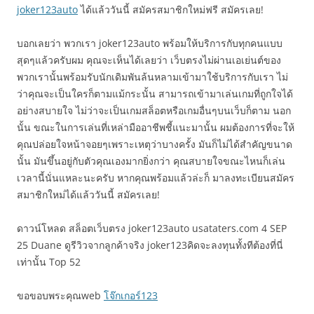
joker123auto
ได้แล้ววันนี้ สมัครสมาชิกใหม่ฟรี สมัครเลย!
บอกเลยว่า พวกเรา joker123auto พร้อมให้บริการกับทุกคนแบบ
สุดๆแล้วครับผม คุณจะเห็นได้เลยว่า เว็บตรงไม่ผ่านเอเย่นต์ของ
พวกเรานั้นพร้อมรับนักเดิมพันล้นหลามเข้ามาใช้บริการกับเรา ไม่
ว่าคุณจะเป็นใครก็ตามแม้กระนั้น สามารถเข้ามาเล่นเกมที่ถูกใจได้
อย่างสบายใจ ไม่ว่าจะเป็นเกมสล็อตหรือเกมอื่นๆบนเว็บก็ตาม นอก
นั้น ขณะในการเล่นที่เหล่ามืออาชีพชี้แนะมานั้น ผมต้องการที่จะให้
คุณปล่อยใจหน้าจอยๆเพราะเหตุว่าบางครั้ง มันก็ไม่ได้สำคัญขนาด
นั้น มันขึ้นอยู่กับตัวคุณเองมากยิ่งกว่า คุณสบายใจขณะไหนก็เล่น
เวลานี้นั่นแหละนะครับ หากคุณพร้อมแล้วล่ะก็ มาลงทะเบียนสมัคร
สมาชิกใหม่ได้แล้ววันนี้ สมัครเลย!
ดาวน์โหลด สล็อตเว็บตรง joker123auto usataters.com 4 SEP
25 Duane ดูรีวิวจากลูกค้าจริง joker123คิดจะลงทุนทั้งทีต้องที่นี่
เท่านั้น Top 52
ขอขอบพระคุณweb
โจ๊กเกอร์123