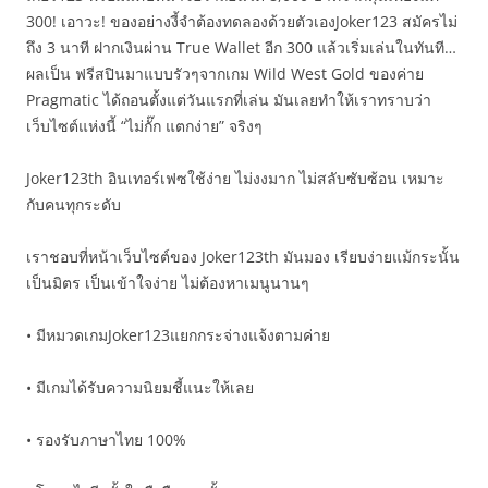
300! เอาวะ! ของอย่างงี้จำต้องทดลองด้วยตัวเองJoker123 สมัครไม่
ถึง 3 นาที ฝากเงินผ่าน True Wallet อีก 300 แล้วเริ่มเล่นในทันที…
ผลเป็น ฟรีสปินมาแบบรัวๆจากเกม Wild West Gold ของค่าย
Pragmatic ได้ถอนตั้งแต่วันแรกที่เล่น มันเลยทำให้เราทราบว่า
เว็บไซต์แห่งนี้ “ไม่กั๊ก แตกง่าย” จริงๆ
Joker123th อินเทอร์เฟซใช้ง่าย ไม่งงมาก ไม่สลับซับซ้อน เหมาะ
กับคนทุกระดับ
เราชอบที่หน้าเว็บไซต์ของ Joker123th มันมอง เรียบง่ายแม้กระนั้น
เป็นมิตร เป็นเข้าใจง่าย ไม่ต้องหาเมนูนานๆ
• มีหมวดเกมJoker123แยกกระจ่างแจ้งตามค่าย
• มีเกมได้รับความนิยมชี้แนะให้เลย
• รองรับภาษาไทย 100%