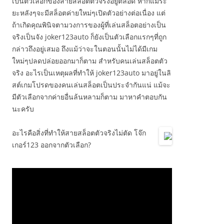
เป็นตัวเลือกของสายสล็อตตัวจริงอยู่ตลอด หากแม้ระ
ยะหลังๆจะมีสล็อตค่ายใหม่ๆเปิดตัวอย่างต่อเนื่อง แต่
ถ้าเกิดคุณพินิจตามวงการของผู้ที่เล่นสล็อตอย่างเป็น
จริงเป็นจัง joker123auto ก็ยังเป็นตัวเลือกแรกๆที่ถูก
กล่าวถึงอยู่เสมอ ถึงแม้ว่าจะในตอนนั้นไม่ได้มีเกม
ใหม่ๆปลดปล่อยออกมาก็ตาม สำหรับคนเล่นสล็อตตัว
จริง อะไรเป็นเหตุผลที่ทำให้ joker123auto มาอยู่ในลิ
สต์เกมโปรดของคนเล่นสล็อตเป็นประจำกันแน่ แม้จะ
มีตัวเลือกจากค่ายอื่นล้นหลามก็ตาม มาหาคำตอบกัน
นะครับ
อะไรคือสิ่งที่ทำให้สายสล็อตตัวจริงไม่ตัด โจ๊ก
เกอร์123 ออกจากตัวเลือก?