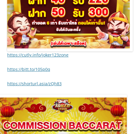
https://cutly.info/joker123zone
https://bitt.to/105p0q
https://shorturl.asia/zQh83