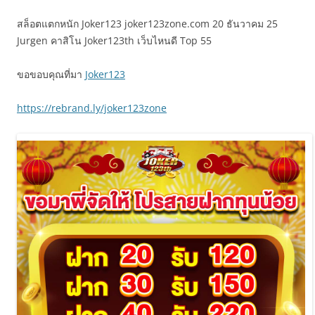
สล็อตแตกหนัก Joker123 joker123zone.com 20 ธันวาคม 25
Jurgen คาสิโน Joker123th เว็บไหนดี Top 55
ขอขอบคุณที่มา
Joker123
https://rebrand.ly/joker123zone