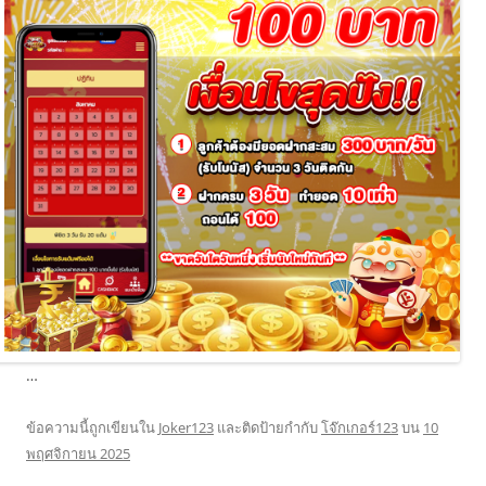
…
ข้อความนี้ถูกเขียนใน
Joker123
และติดป้ายกำกับ
โจ๊กเกอร์123
บน
10
พฤศจิกายน 2025