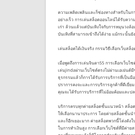
ความเพลิดเพลินและก็ช่องทางสำหรับในการท
อย่างเร็ว การเล่นสล็อตออนไลน์ได้รับความน
เก่า ล้วนแล้วแต่บันเทิงใจกับการหมุนวงล้
บันเทิงที่สามารถเข้าถึงได้ง่าย แม้กระนั้นย
เล่นสล็อตได้เงินจริง กรรมวิธีเลือกเว็บสล็อ
เมื่อพูดถึงการเล่นจินดา55 การเลือกเว็บไซต์
เล่นjindaผ่านเว็บไซต์ตรงไม่ผ่านเอเย่นต
ธุรกรรมแล้วก็การได้รับการบริการที่เป็นมื
ปราการคงจะและการบริการลูกค้าที่ดีเยี่ยม
คุณจะได้รับการบริการที่ไม่อ้อมค้อมและป
บริการครบทุกค่ายสล็อตชั้นแนวหน้า สล็อตเ
ให้เลือกนานาประการ โดยค่ายสล็อตชั้นน
และก็อีกเยอะมาก ค่ายสล็อตพวกนี้โด่งดัง
ในการทำเงินสูง การเลือกเว็บไซต์ที่มีค่าย