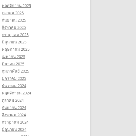
พฤศจิกายน 2025
ตุลาคม 2025
กันยายน 2025
สิงหาคม 2025
กรกฎาคม 2025
มิถุนายน 2025
พฤษภาคม 2025
เมษายน 2025
มีนาคม 2025
กุมภาพันธ์ 2025
มกราคม 2025
ธันวาคม 2024
พฤศจิกายน 2024
ตุลาคม 2024
กันยายน 2024
สิงหาคม 2024
กรกฎาคม 2024
มิถุนายน 2024