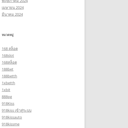
พฤษภาคม 2024
เมษายน 2024
มีนาคม 2024
หมวดหมู่
168 สล็อต
168slot
168สล็อต
188bet
188betth
1xbetth
1xbit
888pg
918Kiss
918kiss เข้าสู่ระบบ
918kissauto
918kissme