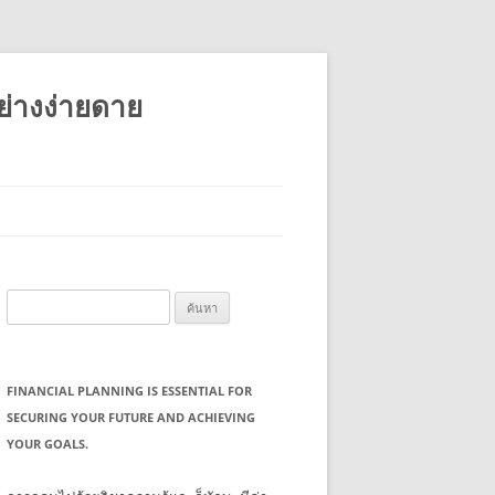
ย่างง่ายดาย
ค้นหา
สำหรับ:
FINANCIAL PLANNING IS ESSENTIAL FOR
SECURING YOUR FUTURE AND ACHIEVING
YOUR GOALS.