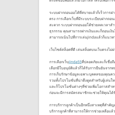
ตรงที่ชอบพอแล้วก็มีโอกาสสำหรับเพื่อการช
ระบบฝากถอนออโต้ที่สบายแล้วก็เร็วการฝาก
ตรง การเลือกเว็บที่มีระบบระเบียบฝากถอน
สะดวก ระบบฝากถอนออโต้ช่วยลดเวลาสำห
ธุรกรรม คุณสามารถฝากเงินและก็ถอนเงิน
สามารถเน้นไปที่การเล่นjindaแล้วก็แนวทา
เว็บไซต์สล็อตที่ดี เล่นสล็อตบนเว็บตรงไม่ผ่
การเลือกเว็บ
jinda55
ที่ปลอดภัยและก็เชื่อถ
เลือกมีใบอนุมัติแล้วก็ได้รับการยืนยันจา
การเก็บรักษาข้อมูลเฉพาะบุคคลของคุณควรไ
รวมทั้งโปรโมชั่นที่น่าดึงดูดสำหรับผู้เล่นให
และก็โปรโมชั่นต่างๆที่ช่วยเพิ่มโอกาสส
ก่อนจะมีการสมัครสมาชิกจะช่วยให้คุณได้
การบริการลูกค้าเป็นอีกหนึ่งสาเหตุที่สำคั
บริการลูกค้าที่สามารถให้การช่วยเหลือแล้วก