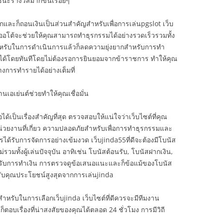
นะรางวัลมากขึ้นเรื่อยๆ
และก็ถอนเงินเป็นส่วนสำคัญสำหรับเพื่อการเล่นpgslot เว็บ
ออโต้จะช่วยให้คุณสามารถทำธุรกรรมได้อย่างรวดเร็วรวมทั้ง
รับในการดำเนินการแล้วก็ลดความยุ่งยากสำหรับการทำ
ได้โดยทันทีโดยไม่ต้องรอการยินยอมจากข้าราชการ ทำให้คุณ
งการทำรายได้อย่างเต็มที่
านเอเย่นต์ช่วยทำให้คุณเชื่อมั่น
ือได้เป็นเรื่องสำคัญที่สุด ตรวจสอบให้แน่ใจว่าเว็บไซต์ที่คุณ
กหน่วยงานที่เกี่ยว ความปลอดภัยสำหรับเพื่อการทำธุรกรรมและ
ด้รับการจัดการอย่างเข้มงวด เว็บjinda55ที่ดีจะต้องมีโบนัส
ม่รวมทั้งผู้เล่นปัจจุบัน อาทิเช่น โบนัสต้อนรับ, โบนัสฝากเงิน,
ำหรับการทำเงิน การตรวจดูข้อเสนอแนะและก็ข้อแม้ของโบนัส
รับคุณประโยชน์สูงสุดจากการเล่นjinda
ญสำหรับในการเลือกเว็บjinda เว็บไซต์ที่ดีควรจะมีทีมงาน
็ตอบเรื่องที่น่าสงสัยของคุณได้ตลอด 24 ชั่วโมง การมีวิถี