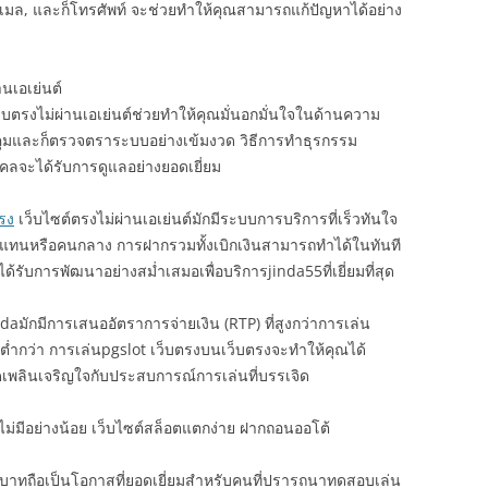
เมล, และก็โทรศัพท์ จะช่วยทำให้คุณสามารถแก้ปัญหาได้อย่าง
นเอเย่นต์
บตรงไม่ผ่านเอเย่นต์ช่วยทำให้คุณมั่นอกมั่นใจในด้านความ
วบคุมและก็ตรวจตราระบบอย่างเข้มงวด วิธีการทำธุรกรรม
คลจะได้รับการดูแลอย่างยอดเยี่ยม
รง
เว็บไซต์ตรงไม่ผ่านเอเย่นต์มักมีระบบการบริการที่เร็วทันใจ
ัวแทนหรือคนกลาง การฝากรวมทั้งเบิกเงินสามารถทำได้ในทันที
รับการพัฒนาอย่างสม่ำเสมอเพื่อบริการjinda55ที่เยี่ยมที่สุด
ndaมักมีการเสนออัตราการจ่ายเงิน (RTP) ที่สูงกว่าการเล่น
ยที่ต่ำกว่า การเล่นpgslot เว็บตรงบนเว็บตรงจะทำให้คุณได้
ิดเพลินเจริญใจกับประสบการณ์การเล่นที่บรรเจิด
 ไม่มีอย่างน้อย เว็บไซต์สล็อตแตกง่าย ฝากถอนออโต้
่ 1 บาทถือเป็นโอกาสที่ยอดเยี่ยมสำหรับคนที่ปรารถนาทดสอบเล่น