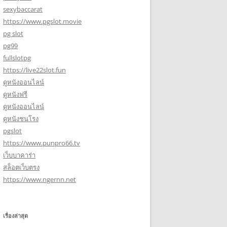
sexybaccarat
https://www.pgslot.movie
pg slot
pg99
fullslotpg
https://live22slot.fun
ดูหนังออนไลน์
ดูหนังฟรี
ดูหนังออนไลน์
ดูหนังชนโรง
pgslot
https://www.punpro66.tv
เว็บบาคาร่า
สล็อตเว็บตรง
https://www.ngernn.net
เรื่องล่าสุด