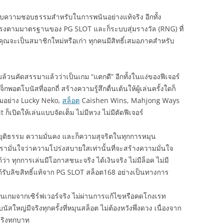
สกับความชอบธรรมสำหรับในการพนันอย่างแท้จริง อีกทั้ง
ที่ตรงตามมาตรฐานของ PG SLOT และก็ระบบสุ่มรางวัล (RNG) ที่
คุณจะเป็นสมาชิกใหม่หรือเก่า ทุกคนมีสิทธิ์เสมอภาคสำหรับ
กมล้วนคัดสรรมาแล้วว่าเป็นเกม “แตกดี” อีกทั้งในแง่ของฟีเจอร์
กพอตโบนัสที่ออกถี่ สร้างความรู้สึกตื่นเต้นให้ผู้เล่นครั้งใดก็
ยมอย่าง Lucky Neko,
สล็อต
Caishen Wins, Mahjong Ways
ก็เปิดให้เล่นแบบจัดเต็ม ไม่มีหวง ไม่มีตัดฟีเจอร์
ามยุติธรรม ความมั่นคง และก็ความสุจริตในทุกการหมุน
มั่นใจว่าความโปร่งสบายใสเท่านั้นที่จะสร้างความมั่นใจ
้ว่า ทุกการเล่นมีโอกาสชนะจริง ได้เงินจริง ไม่มีล็อค ไม่มี
ได้รับลิขสิทธิ์แท้จาก PG SLOT สล็อต168 อย่างเป็นทางการ
้เป็นเกมจากเซิร์ฟเวอร์จริง ไม่ผ่านการแก้ไขหรือคดโกงเรท
สใหญ่มีจริงทุกครั้งที่หมุนสล็อต ไม่ต้องหวังพึ่งดวง เนื่องจาก
้จริงทุกบาท