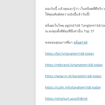
ลองวันนี้ แล้วคุณจะรู้ว่า เว็บสล็อตที่ดีจร
ให้คุณสัมผัสความปังนี้แล้ววันนี้!
สล็อตเว็บไทย pgslot168 Tangtem168.toda
จะลงทุนทั้งทีต้องที่นี่เท่านั้น Top 37
ขอขอบคุณมากที่มา
สล็อต168
https://bit.ly/tangtem168-today
https://rebrand.ly/tangtem168-today
https://wow.in.th/tangtem168-today
https://cutly.info/tangtem168-today
https://shorturl.asia/EJ8md