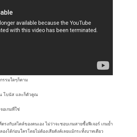
กิจกรรมใดๆก็ตาม
ปิน โบนัส และก็ตัวคูณ
จอเกมที่ใช่
ที่ตรงกับสไตล์ของตนเอง ไม่ว่าจะชอบเกมสายซื้อฟีเจอร์ เกมย้ำ
ลองได้ก่อนใครโดยไม่ต้องเสียตังค์เลยแม้กระทั้งบาทเดียว