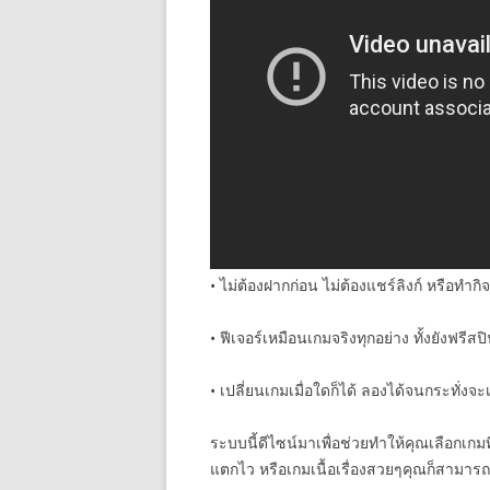
• ไม่ต้องฝากก่อน ไม่ต้องแชร์ลิงก์ หรือทำ
• ฟีเจอร์เหมือนเกมจริงทุกอย่าง ทั้งยังฟรีส
• เปลี่ยนเกมเมื่อใดก็ได้ ลองได้จนกระทั่งจะเ
ระบบนี้ดีไซน์มาเพื่อช่วยทำให้คุณเลือกเกม
แตกไว หรือเกมเนื้อเรื่องสวยๆคุณก็สามารถ