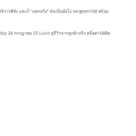
ิง บริการดีจัง และก็ “แตกจริง” มันเป็นยังไง tangtem168 พร้อม
y 28 กรกฎาคม 25 Lucio ดูรีวิวจากลูกค้าจริง สล็อต168คิด